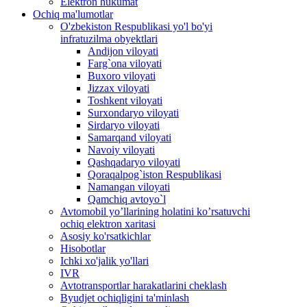
Elektron hukumat
Ochiq ma'lumotlar
O'zbekiston Respublikasi yo'l bo'yi
infratuzilma obyektlari
Andijon viloyati
Farg`ona viloyati
Buxoro viloyati
Jizzax viloyati
Toshkent viloyati
Surxondaryo viloyati
Sirdaryo viloyati
Samarqand viloyati
Navoiy viloyati
Qashqadaryo viloyati
Qoraqalpog`iston Respublikasi
Namangan viloyati
Qamchiq avtoyo`l
Avtomobil yo’llarining holatini ko’rsatuvchi
ochiq elektron xaritasi
Asosiy ko'rsatkichlar
Hisobotlar
Ichki xo'jalik yo'llari
IVR
Avtotransportlar harakatlarini cheklash
Byudjet ochiqligini ta'minlash