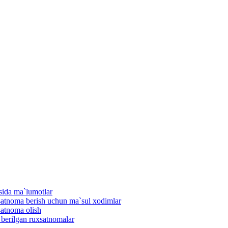
isida ma`lumotlar
uxsatnoma berish uchun ma`sul xodimlar
satnoma olish
n berilgan ruxsatnomalar