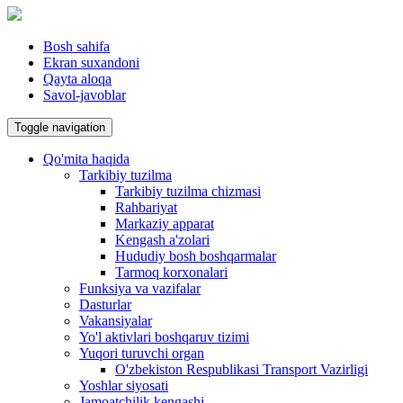
Bosh sahifa
Ekran suxandoni
Qayta aloqa
Savol-javoblar
Toggle navigation
Qo'mita haqida
Tarkibiy tuzilma
Tarkibiy tuzilma chizmasi
Rahbariyat
Markaziy apparat
Kengash a'zolari
Hududiy bosh boshqarmalar
Tarmoq korxonalari
Funksiya va vazifalar
Dasturlar
Vakansiyalar
Yo'l aktivlari boshqaruv tizimi
Yuqori turuvchi organ
O'zbekiston Respublikasi Transport Vazirligi
Yoshlar siyosati
Jamoatchilik kengashi