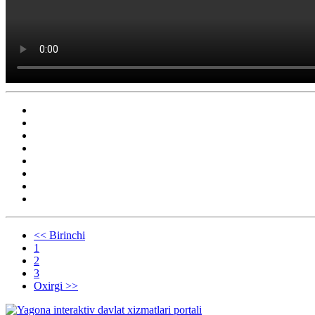
<< Birinchi
1
2
3
Oxirgi >>