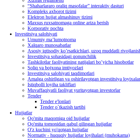
Xizmat reglamenti
“Shaharlararo oraliq masofalar” interaktiv dasturi
Kompleks axborot tizimi
Elektron hujjat almashinuv tizimi
Maxsus ruxsatnomaga online ariza berish
Korporativ pochta
Investitsiya salohiyati
Umumiy maʼlumotnoma
Xalqaro munosabatlar
Аsosiy iqtisodiy koʼrsatkichlari, uzoq muddatli rivojlanish
Investitsiya sohasidagi qonunchilik
Tashkilotlar faoliyatining natijalari boʼyicha hisobotlar
Soliq va bojxona imtiyozlari
Investitsiya salohiyati taqdimotlari
Аmalga oshirilgan va oshirilayotgan investitsiya loyixalar
Istiqbolli loyiha takliflari
Muvaffaqiyatli faoliyat yuritayotgan investorlar
Tender
Tender e'lonlari
Tender o`tkazish tartibi
Hujjatlar
Qo'mita maqomiga oid hujjatlar
Qo'mita tomonidan qabul qilingan hujjatlar
O'z kuchini yo'qotgan hujjatlar
Normativ - huquqiy hujjatlar loyihalari (muhokama)