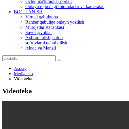
Ochiq ma'lumotlar portali
Onlayn rejimdagi fotoradarlar va kameralar
BOG`LANISH
Virtual qabulxona
Rahbar qabuliga onlayn yozilish
Murojatlar statistikasi
Savol-javoblar
Axborot olishga doir
so`rovlarni qabul qilish
Aloqa va Manzil
Asosiy
Mediateka
Videoteka
Videoteka