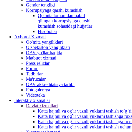
Gender tengligi
Korrupsiyaga qarshi kurashish
Qo'mita tomonidan qabul
qilingan korrupsiyaga qarshi
kurashish sohasidagi hujjatlar
Hisobotlar
Аxborot Xizmati
Qo'mita yangiliklari
O'zbekiston yangiliklari
OAV yo'llar haqida
Matbuot xizmati
Press relizlar
Forum
Tadbirlar
Ma'ruzalar
OAV akkreditatsiya tartibi
Fotogalereya
Videoteka
Interaktiv xizmatlar
Davlat xizmatlari
Katta hajmli va og`ir vaznli yuklarni tashish to`g`r
Katta hajmli va og`ir vaznli yuklarni tashishga r
Katta hajmli va og`ir vaznli yuklarni tashishga rux
Katta hajmli va og`ir vaznli yuklarni tashish uchu