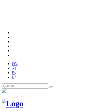
O'z
Ўз
Ру
En