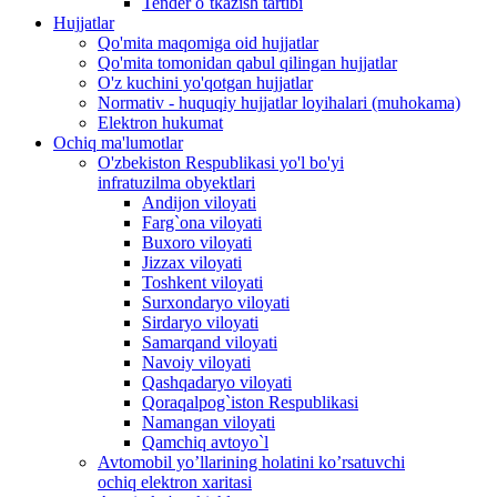
Tender o`tkazish tartibi
Hujjatlar
Qo'mita maqomiga oid hujjatlar
Qo'mita tomonidan qabul qilingan hujjatlar
O'z kuchini yo'qotgan hujjatlar
Normativ - huquqiy hujjatlar loyihalari (muhokama)
Elektron hukumat
Ochiq ma'lumotlar
O'zbekiston Respublikasi yo'l bo'yi
infratuzilma obyektlari
Andijon viloyati
Farg`ona viloyati
Buxoro viloyati
Jizzax viloyati
Toshkent viloyati
Surxondaryo viloyati
Sirdaryo viloyati
Samarqand viloyati
Navoiy viloyati
Qashqadaryo viloyati
Qoraqalpog`iston Respublikasi
Namangan viloyati
Qamchiq avtoyo`l
Avtomobil yo’llarining holatini ko’rsatuvchi
ochiq elektron xaritasi