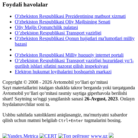
Foydali havolalar
O'zbekiston Respublikasi Prezidentining matbuot xizmati
O'zbekiston Respublikasi Oliy Majlisining Senati
Oliy Majlis Qonunchilik palatasi
O’zbekiston Respublikasi Transport vazirligi
O'zbekiston Respublikasi Qonun hujjatlari ma'lumotlari milliy
bazasi
O'zbekiston Respublikasi Milliy huquqiy internet portali
O‘zbekiston Respublikasi Transport vazirligi huzuridagi yo‘l-
qurilish ishlari sifatini nazorat qilish inspeksiyasi
Elektron hukumat loyihalarini boshqarish markazi
Copyright © 2008 - 2026 Avtomobil yo‘llari qo‘mitasi
Sayt materiallarini istalgan shaklda takror berganda yoki tarqatganda
Avtomobil yo‘llari qo‘mitasi rasmiy saytiga giperhavola berilishi
shart! Saytning so'nggi yangilanish sanasi
26-Avgust, 2023
. Onlayn
foydalanuvchilar soni
ta.
Ushbu sahifada xatoliklarni aniqlasangiz, ma'muriyatni xabardor
qilish uchun matnni belgilab
tugmalarini bosing.
Ctrl+Enter