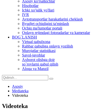
Asosiy ko'rsatkichlar
Hisobotlar
Ichki xo'jalik yo'llari
IVR
Avtotransportlar harakatlarini cheklash
Byudjet ochiqligini ta'minlash
Ochiq ma'lumotlar portali
Onlayn rejimdagi fotoradarlar va kameralar
BOG`LANISH
Virtual qabulxona
Rahbar qabuliga onlayn yozilish
Murojatlar statistikasi
Savol-javoblar
Axborot olishga doir
so`rovlarni qabul qilish
Aloqa va Manzil
Asosiy
Mediateka
Videoteka
Videoteka