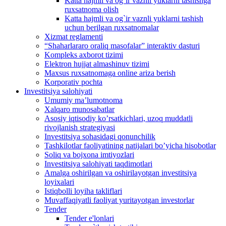
Katta hajmli va og`ir vaznli yuklarni tashishga
ruxsatnoma olish
Katta hajmli va og`ir vaznli yuklarni tashish
uchun berilgan ruxsatnomalar
Xizmat reglamenti
“Shaharlararo oraliq masofalar” interaktiv dasturi
Kompleks axborot tizimi
Elektron hujjat almashinuv tizimi
Maxsus ruxsatnomaga online ariza berish
Korporativ pochta
Investitsiya salohiyati
Umumiy maʼlumotnoma
Xalqaro munosabatlar
Аsosiy iqtisodiy koʼrsatkichlari, uzoq muddatli
rivojlanish strategiyasi
Investitsiya sohasidagi qonunchilik
Tashkilotlar faoliyatining natijalari boʼyicha hisobotlar
Soliq va bojxona imtiyozlari
Investitsiya salohiyati taqdimotlari
Аmalga oshirilgan va oshirilayotgan investitsiya
loyixalari
Istiqbolli loyiha takliflari
Muvaffaqiyatli faoliyat yuritayotgan investorlar
Tender
Tender e'lonlari