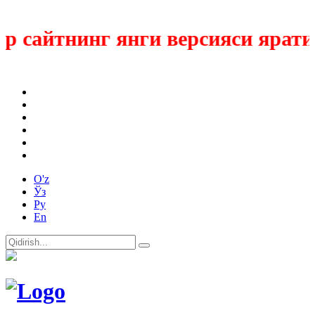
 сайтнинг янги версияси яратил
O'z
Ўз
Ру
En