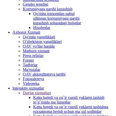
Gender tengligi
Korrupsiyaga qarshi kurashish
Qo'mita tomonidan qabul
qilingan korrupsiyaga qarshi
kurashish sohasidagi hujjatlar
Hisobotlar
Аxborot Xizmati
Qo'mita yangiliklari
O'zbekiston yangiliklari
OAV yo'llar haqida
Matbuot xizmati
Press relizlar
Forum
Tadbirlar
Ma'ruzalar
OAV akkreditatsiya tartibi
Fotogalereya
Videoteka
Interaktiv xizmatlar
Davlat xizmatlari
Katta hajmli va og`ir vaznli yuklarni tashish
to`g`risida ma`lumotlar
Katta hajmli va og`ir vaznli yuklarni tashishga
ruxsatnoma berish uchun ma`sul xodimlar