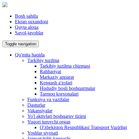
Bosh sahifa
Ekran suxandoni
Qayta aloqa
Savol-javoblar
Toggle navigation
Qo'mita haqida
Tarkibiy tuzilma
Tarkibiy tuzilma chizmasi
Rahbariyat
Markaziy apparat
Kengash a'zolari
Hududiy bosh boshqarmalar
Tarmoq korxonalari
Funksiya va vazifalar
Dasturlar
Vakansiyalar
Yo'l aktivlari boshqaruv tizimi
Yuqori turuvchi organ
O'zbekiston Respublikasi Transport Vazirligi
Yoshlar siyosati
Jamoatchilik kengashi