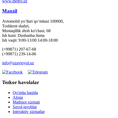
www.meteo.uz
Manzil
Avtomobil yo‘llari qo‘mitasi 100000,
Toshkent shahri,
Mustaqillik shoh ko'chasi, 68
Ish kuni: Dushanba-Juma
Ish vaqti: 9:00-13:00 14:00-18:00
(+99871) 207-67-68
(+99871) 239-14-06
info@uzavtoyul.uz
Tezkor havolalar
Qo'mita haqida
Aloqa
Matbuot xizmati
Savol-javoblar
Interaktiv xizmatlar