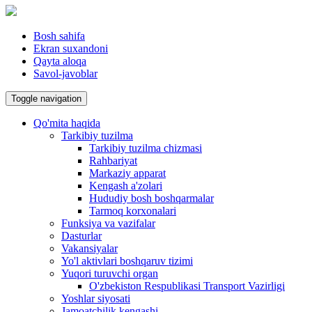
Bosh sahifa
Ekran suxandoni
Qayta aloqa
Savol-javoblar
Toggle navigation
Qo'mita haqida
Tarkibiy tuzilma
Tarkibiy tuzilma chizmasi
Rahbariyat
Markaziy apparat
Kengash a'zolari
Hududiy bosh boshqarmalar
Tarmoq korxonalari
Funksiya va vazifalar
Dasturlar
Vakansiyalar
Yo'l aktivlari boshqaruv tizimi
Yuqori turuvchi organ
O'zbekiston Respublikasi Transport Vazirligi
Yoshlar siyosati
Jamoatchilik kengashi