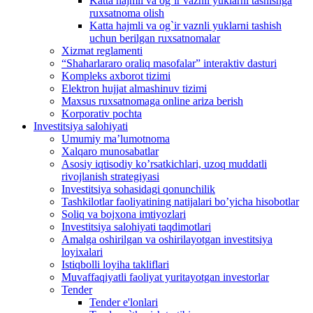
Katta hajmli va og`ir vaznli yuklarni tashishga
ruxsatnoma olish
Katta hajmli va og`ir vaznli yuklarni tashish
uchun berilgan ruxsatnomalar
Xizmat reglamenti
“Shaharlararo oraliq masofalar” interaktiv dasturi
Kompleks axborot tizimi
Elektron hujjat almashinuv tizimi
Maxsus ruxsatnomaga online ariza berish
Korporativ pochta
Investitsiya salohiyati
Umumiy maʼlumotnoma
Xalqaro munosabatlar
Аsosiy iqtisodiy koʼrsatkichlari, uzoq muddatli
rivojlanish strategiyasi
Investitsiya sohasidagi qonunchilik
Tashkilotlar faoliyatining natijalari boʼyicha hisobotlar
Soliq va bojxona imtiyozlari
Investitsiya salohiyati taqdimotlari
Аmalga oshirilgan va oshirilayotgan investitsiya
loyixalari
Istiqbolli loyiha takliflari
Muvaffaqiyatli faoliyat yuritayotgan investorlar
Tender
Tender e'lonlari