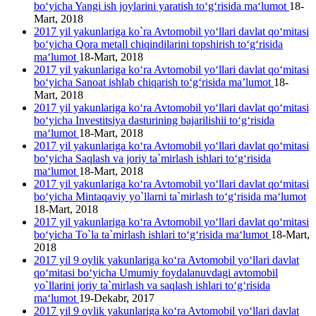
bo‘yicha Yangi ish joylarini yaratish to‘g‘risida ma‘lumot
18-
Mart, 2018
2017 yil yakunlariga ko`ra Avtomobil yo‘llari davlat qo‘mitasi
bo‘yicha Qora metall chiqindilarini topshirish to‘g‘risida
ma‘lumot
18-Mart, 2018
2017 yil yakunlariga ko‘ra Avtomobil yo‘llari davlat qo‘mitasi
bo‘yicha Sanoat ishlab chiqarish to‘g‘risida ma’lumot
18-
Mart, 2018
2017 yil yakunlariga ko‘ra Avtomobil yo‘llari davlat qo‘mitasi
bo‘yicha Investitsiya dasturining bajarilishii to‘g‘risida
ma‘lumot
18-Mart, 2018
2017 yil yakunlariga ko‘ra Avtomobil yo‘llari davlat qo‘mitasi
bo‘yicha Saqlash va joriy ta`mirlash ishlari to‘g‘risida
ma‘lumot
18-Mart, 2018
2017 yil yakunlariga ko‘ra Avtomobil yo‘llari davlat qo‘mitasi
bo‘yicha Mintaqaviy yo`llarni ta`mirlash to‘g‘risida ma‘lumot
18-Mart, 2018
2017 yil yakunlariga ko‘ra Avtomobil yo‘llari davlat qo‘mitasi
bo‘yicha To`la ta`mirlash ishlari to‘g‘risida ma‘lumot
18-Mart,
2018
2017 yil 9 oylik yakunlariga ko‘ra Avtomobil yo‘llari davlat
qo‘mitasi bo‘yicha Umumiy foydalanuvdagi avtomobil
yo`llarini joriy ta`mirlash va saqlash ishlari to‘g‘risida
ma‘lumot
19-Dekabr, 2017
2017 yil 9 oylik yakunlariga ko‘ra Avtomobil yo‘llari davlat