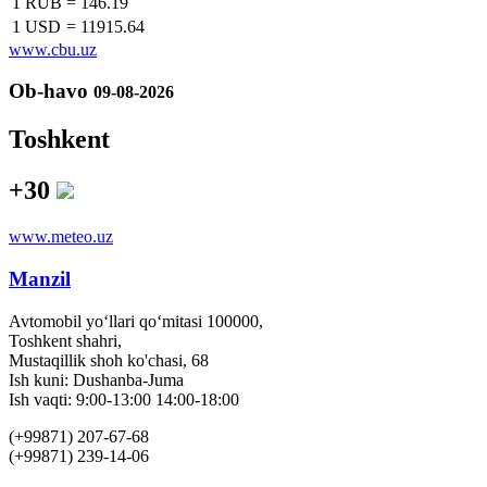
1 RUB
=
146.19
1 USD
=
11915.64
www.cbu.uz
Ob-havo
09-08-2026
Toshkent
+30
www.meteo.uz
Manzil
Avtomobil yo‘llari qo‘mitasi 100000,
Toshkent shahri,
Mustaqillik shoh ko'chasi, 68
Ish kuni: Dushanba-Juma
Ish vaqti: 9:00-13:00 14:00-18:00
(+99871) 207-67-68
(+99871) 239-14-06