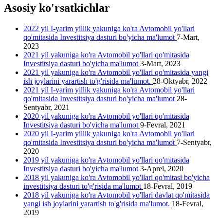
Asosiy ko'rsatkichlar
2022 yil I-yarim yillik yakuniga ko'ra Avtomobil yo'llari
qo'mitasida Investitsiya dasturi bo'yicha ma'lumot
7-Mart,
2023
2021 yil yakuniga ko'ra Avtomobil yo'llari qo'mitasida
Investitsiya dasturi bo'yicha ma'lumot
3-Mart, 2023
2021 yil yakuniga ko'ra Avtomobil yo'llari qo'mitasida yangi
ish joylarini yarartish to'g'risida ma'lumot.
28-Oktyabr, 2022
2021 yil I-yarim yillik yakuniga ko'ra Avtomobil yo'llari
qo'mitasida Investitsiya dasturi bo'yicha ma'lumot
28-
Sentyabr, 2021
2020 yil yakuniga ko'ra Avtomobil yo'llari qo'mitasida
Investitsiya dasturi bo'yicha ma'lumot
9-Fevral, 2021
2020 yil I-yarim yillik yakuniga ko'ra Avtomobil yo'llari
qo'mitasida Investitsiya dasturi bo'yicha ma'lumot
7-Sentyabr,
2020
2019 yil yakuniga ko'ra Avtomobil yo'llari qo'mitasida
Investitsiya dasturi bo'yicha ma'lumot
3-Aprel, 2020
2018 yil yakuniga ko'ra Avtomobil yo'llari qo'mitasi bo'yicha
investitsiya dasturi to'g'risida ma'lumot
18-Fevral, 2019
2018 yil yakuniga ko'ra Avtomobil yo'llari davlat qo'mitasida
yangi ish joylarini yarartish to'g'risida ma'lumot.
18-Fevral,
2019