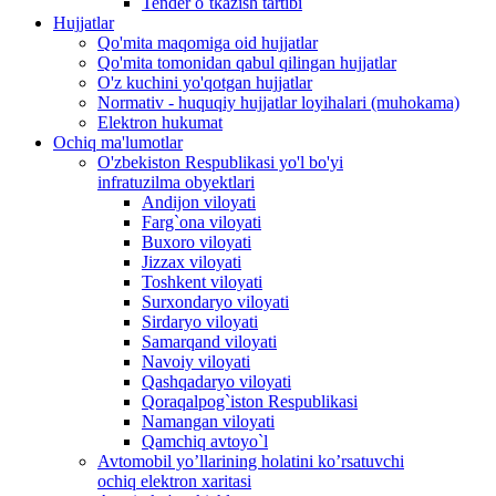
Tender o`tkazish tartibi
Hujjatlar
Qo'mita maqomiga oid hujjatlar
Qo'mita tomonidan qabul qilingan hujjatlar
O'z kuchini yo'qotgan hujjatlar
Normativ - huquqiy hujjatlar loyihalari (muhokama)
Elektron hukumat
Ochiq ma'lumotlar
O'zbekiston Respublikasi yo'l bo'yi
infratuzilma obyektlari
Andijon viloyati
Farg`ona viloyati
Buxoro viloyati
Jizzax viloyati
Toshkent viloyati
Surxondaryo viloyati
Sirdaryo viloyati
Samarqand viloyati
Navoiy viloyati
Qashqadaryo viloyati
Qoraqalpog`iston Respublikasi
Namangan viloyati
Qamchiq avtoyo`l
Avtomobil yo’llarining holatini ko’rsatuvchi
ochiq elektron xaritasi