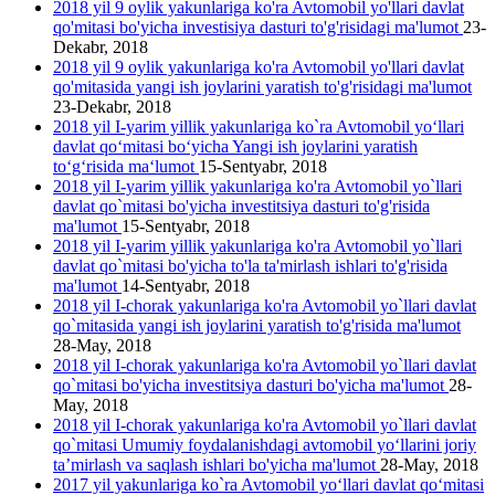
2018 yil 9 oylik yakunlariga ko'ra Avtomobil yo'llari davlat
qo'mitasi bo'yicha investisiya dasturi to'g'risidagi ma'lumot
23-
Dekabr, 2018
2018 yil 9 oylik yakunlariga ko'ra Avtomobil yo'llari davlat
qo'mitasida yangi ish joylarini yаratish to'g'risidagi ma'lumot
23-Dekabr, 2018
2018 yil I-yarim yillik yakunlariga ko`ra Avtomobil yo‘llari
davlat qo‘mitasi bo‘yicha Yangi ish joylarini yaratish
to‘g‘risida ma‘lumot
15-Sentyabr, 2018
2018 yil I-yarim yillik yakunlariga ko'ra Avtomobil yo`llari
davlat qo`mitasi bo'yicha investitsiya dasturi to'g'risida
ma'lumot
15-Sentyabr, 2018
2018 yil I-yarim yillik yakunlariga ko'ra Avtomobil yo`llari
davlat qo`mitasi bo'yicha to'la ta'mirlash ishlari to'g'risida
ma'lumot
14-Sentyabr, 2018
2018 yil I-chorak yakunlariga ko'ra Avtomobil yo`llari davlat
qo`mitasida yangi ish joylarini yaratish to'g'risida ma'lumot
28-May, 2018
2018 yil I-chorak yakunlariga ko'ra Avtomobil yo`llari davlat
qo`mitasi bo'yicha investitsiya dasturi bo'yicha ma'lumot
28-
May, 2018
2018 yil I-chorak yakunlariga ko'ra Avtomobil yo`llari davlat
qo`mitasi Umumiy foydalanishdagi avtomobil yo‘llarini joriy
ta’mirlash va saqlash ishlari bo'yicha ma'lumot
28-May, 2018
2017 yil yakunlariga ko`ra Avtomobil yo‘llari davlat qo‘mitasi