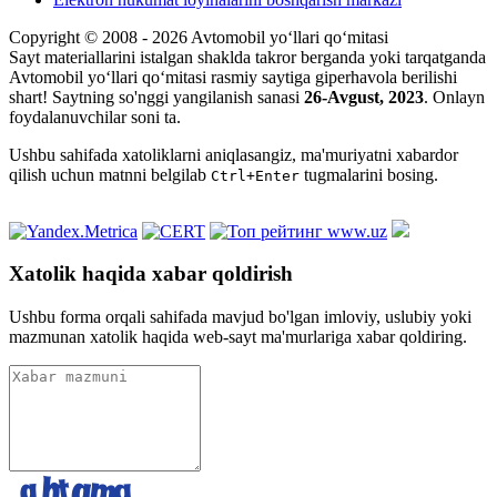
Copyright © 2008 - 2026 Avtomobil yo‘llari qo‘mitasi
Sayt materiallarini istalgan shaklda takror berganda yoki tarqatganda
Avtomobil yo‘llari qo‘mitasi rasmiy saytiga giperhavola berilishi
shart! Saytning so'nggi yangilanish sanasi
26-Avgust, 2023
. Onlayn
foydalanuvchilar soni
ta.
Ushbu sahifada xatoliklarni aniqlasangiz, ma'muriyatni xabardor
qilish uchun matnni belgilab
tugmalarini bosing.
Ctrl+Enter
Xatolik haqida xabar qoldirish
Ushbu forma orqali sahifada mavjud bo'lgan imloviy, uslubiy yoki
mazmunan xatolik haqida web-sayt ma'murlariga xabar qoldiring.