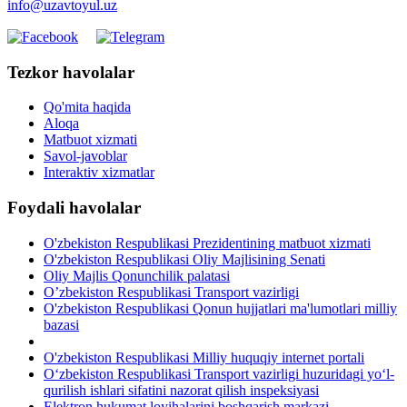
info@uzavtoyul.uz
Tezkor havolalar
Qo'mita haqida
Aloqa
Matbuot xizmati
Savol-javoblar
Interaktiv xizmatlar
Foydali havolalar
O'zbekiston Respublikasi Prezidentining matbuot xizmati
O'zbekiston Respublikasi Oliy Majlisining Senati
Oliy Majlis Qonunchilik palatasi
O’zbekiston Respublikasi Transport vazirligi
O'zbekiston Respublikasi Qonun hujjatlari ma'lumotlari milliy
bazasi
O'zbekiston Respublikasi Milliy huquqiy internet portali
O‘zbekiston Respublikasi Transport vazirligi huzuridagi yo‘l-
qurilish ishlari sifatini nazorat qilish inspeksiyasi
Elektron hukumat loyihalarini boshqarish markazi