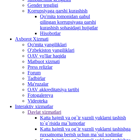
Gender tengligi
Korrupsiyaga qarshi kurashish
Qo'mita tomonidan qabul
qilingan korrupsiyaga qarshi
kurashish sohasidagi hujjatlar
Hisobotlar
Аxborot Xizmati
Qo'mita yangiliklari
O'zbekiston yangiliklari
OAV yo'llar haqida
Matbuot xizmati
Press relizlar
Forum
Tadbirlar
Ma'ruzalar
OAV akkreditatsiya tartibi
Fotogalereya
Videoteka
Interaktiv xizmatlar
Davlat xizmatlari
Katta hajmli va og`ir vaznli yuklarni tashish
to`g`risida ma`lumotlar
Katta hajmli va og`ir vaznli yuklarni tashishga
ruxsatnoma berish uchun ma`sul xodimlar