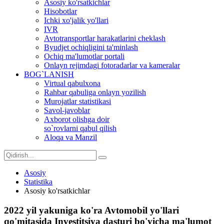
Asosiy ko'rsatkichlar
Hisobotlar
Ichki xo'jalik yo'llari
IVR
Avtotransportlar harakatlarini cheklash
Byudjet ochiqligini ta'minlash
Ochiq ma'lumotlar portali
Onlayn rejimdagi fotoradarlar va kameralar
BOG`LANISH
Virtual qabulxona
Rahbar qabuliga onlayn yozilish
Murojatlar statistikasi
Savol-javoblar
Axborot olishga doir
so`rovlarni qabul qilish
Aloqa va Manzil
Asosiy
Statistika
Asosiy ko'rsatkichlar
2022 yil yakuniga ko'ra Avtomobil yo'llari
qo'mitasida Investitsiya dasturi bo'yicha ma'lumot