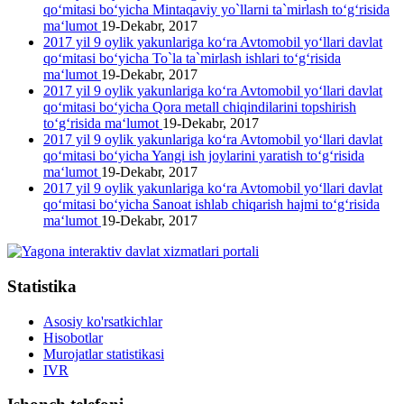
qo‘mitasi bo‘yicha Mintaqaviy yo`llarni ta`mirlash to‘g‘risida
ma‘lumot
19-Dekabr, 2017
2017 yil 9 oylik yakunlariga ko‘ra Avtomobil yo‘llari davlat
qo‘mitasi bo‘yicha To`la ta`mirlash ishlari to‘g‘risida
ma‘lumot
19-Dekabr, 2017
2017 yil 9 oylik yakunlariga ko‘ra Avtomobil yo‘llari davlat
qo‘mitasi bo‘yicha Qora metall chiqindilarini topshirish
to‘g‘risida ma‘lumot
19-Dekabr, 2017
2017 yil 9 oylik yakunlariga ko‘ra Avtomobil yo‘llari davlat
qo‘mitasi bo‘yicha Yangi ish joylarini yaratish to‘g‘risida
ma‘lumot
19-Dekabr, 2017
2017 yil 9 oylik yakunlariga ko‘ra Avtomobil yo‘llari davlat
qo‘mitasi bo‘yicha Sanoat ishlab chiqarish hajmi to‘g‘risida
ma‘lumot
19-Dekabr, 2017
Statistika
Asosiy ko'rsatkichlar
Hisobotlar
Murojatlar statistikasi
IVR