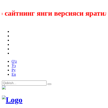
сайтнинг янги версияси яратилм
O'z
Ўз
Ру
En