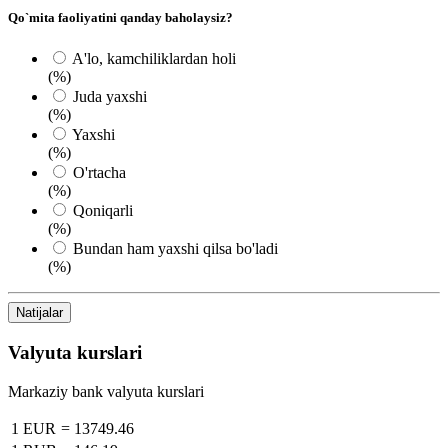
Qo`mita faoliyatini qanday baholaysiz?
A'lo, kamchiliklardan holi
(%)
Juda yaxshi
(%)
Yaxshi
(%)
O'rtacha
(%)
Qoniqarli
(%)
Bundan ham yaxshi qilsa bo'ladi
(%)
Natijalar
Valyuta kurslari
Markaziy bank valyuta kurslari
1 EUR
=
13749.46