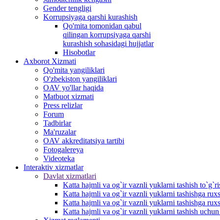
Gender tengligi
Korrupsiyaga qarshi kurashish
Qo'mita tomonidan qabul
qilingan korrupsiyaga qarshi
kurashish sohasidagi hujjatlar
Hisobotlar
Аxborot Xizmati
Qo'mita yangiliklari
O'zbekiston yangiliklari
OAV yo'llar haqida
Matbuot xizmati
Press relizlar
Forum
Tadbirlar
Ma'ruzalar
OAV akkreditatsiya tartibi
Fotogalereya
Videoteka
Interaktiv xizmatlar
Davlat xizmatlari
Katta hajmli va og`ir vaznli yuklarni tashish to`g`r
Katta hajmli va og`ir vaznli yuklarni tashishga r
Katta hajmli va og`ir vaznli yuklarni tashishga rux
Katta hajmli va og`ir vaznli yuklarni tashish uchu