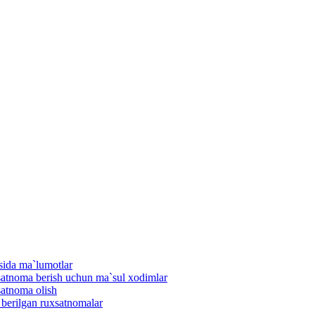
isida ma`lumotlar
uxsatnoma berish uchun ma`sul xodimlar
satnoma olish
n berilgan ruxsatnomalar