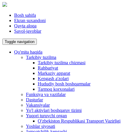
Bosh sahifa
Ekran suxandoni
Qayta aloqa
Savol-javoblar
Toggle navigation
Qo'mita haqida
Tarkibiy tuzilma
Tarkibiy tuzilma chizmasi
Rahbariyat
Markaziy apparat
Kengash a'zolari
Hududiy bosh boshqarmalar
Tarmoq korxonalari
Funksiya va vazifalar
Dasturlar
Vakansiyalar
Yo'l aktivlari boshqaruv tizimi
Yuqori turuvchi organ
O'zbekiston Respublikasi Transport Vazirligi
Yoshlar siyosati
Jamoatchilik kengashi