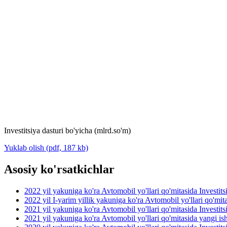
Investitsiya dasturi bo'yicha (mlrd.so'm)
Yuklab olish (pdf, 187 kb)
Asosiy ko'rsatkichlar
2022 yil yakuniga ko'ra Avtomobil yo'llari qo'mitasida Investit
2022 yil I-yarim yillik yakuniga ko'ra Avtomobil yo'llari qo'mit
2021 yil yakuniga ko'ra Avtomobil yo'llari qo'mitasida Investit
2021 yil yakuniga ko'ra Avtomobil yo'llari qo'mitasida yangi ish 