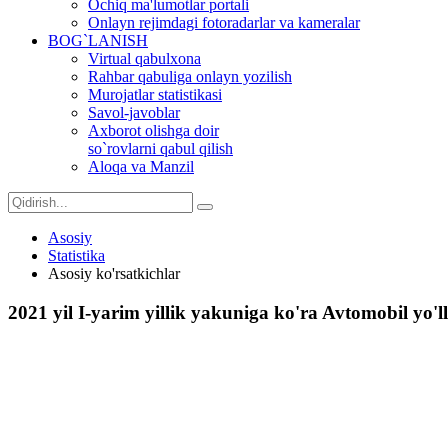
Ochiq ma'lumotlar portali
Onlayn rejimdagi fotoradarlar va kameralar
BOG`LANISH
Virtual qabulxona
Rahbar qabuliga onlayn yozilish
Murojatlar statistikasi
Savol-javoblar
Axborot olishga doir
so`rovlarni qabul qilish
Aloqa va Manzil
Asosiy
Statistika
Asosiy ko'rsatkichlar
2021 yil I-yarim yillik yakuniga ko'ra Avtomobil yo'l