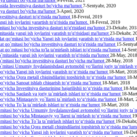
siya dasturi bo'yicha ma'lumot
9-Fevral, 2021
asida Investitsiya dasturi bo'yicha ma'lumot
7-Sentyabr, 2020
siya dasturi bo'yicha ma'lumot
3-Aprel, 2020
estitsiya dasturi to'g'risida ma'lumot
18-Fevral, 2019
gi ish joylarini yarartish to'g'risida ma'lumot.
18-Fevral, 2019
itasi bo'yicha investisiya dasturi to'g'risidagi ma'lumot
23-Dekabr, 201
itasida yangi ish joylarini yаratish to'g'risidagi ma'lumot
23-Dekabr, 2
lat qo‘mitasi bo‘yicha Yangi ish joylarini yaratish to‘g‘risida ma‘lumot
at qo`mitasi bo'yicha investitsiya dasturi to'g'risida ma'lumot
15-Sentya
t qo`mitasi bo'yicha to'la ta'mirlash ishlari to'g'risida ma'lumot
14-Sent
`mitasida yangi ish joylarini yaratish to'g'risida ma'lumot
28-May, 201
o`mitasi bo'yicha investitsiya dasturi bo'yicha ma'lumot
28-May, 2018
o`mitasi Umumiy foydalanishdagi avtomobil yo‘llarini joriy ta’mirlash 
o‘yicha Yangi ish joylarini yaratish to‘g‘risida ma‘lumot
18-Mart, 2018
bo‘yicha Qora metall chiqindilarini topshirish to‘g‘risida ma‘lumot
18-M
bo‘yicha Sanoat ishlab chiqarish to‘g‘risida ma’lumot
18-Mart, 2018
o‘yicha Investitsiya dasturining bajarilishii to‘g‘risida ma‘lumot
18-Mar
o‘yicha Saqlash va joriy ta`mirlash ishlari to‘g‘risida ma‘lumot
18-Mart
bo‘yicha Mintaqaviy yo`llarni ta`mirlash to‘g‘risida ma‘lumot
18-Mart, 
o‘yicha To`la ta`mirlash ishlari to‘g‘risida ma‘lumot
18-Mart, 2018
‘mitasi bo‘yicha Umumiy foydalanuvdagi avtomobil yo`llarini joriy ta`m
‘mitasi bo‘yicha Mintaqaviy yo`llarni ta`mirlash to‘g‘risida ma‘lumot
19
mitasi bo‘yicha To`la ta`mirlash ishlari to‘g‘risida ma‘lumot
19-Dekabr
‘mitasi bo‘yicha Qora metall chiqindilarini topshirish to‘g‘risida ma‘lu
mitasi bo‘yicha Yangi ish joylarini yaratish to‘g‘risida ma‘lumot
19-Dek