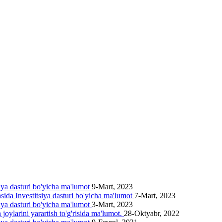
siya dasturi bo'yicha ma'lumot
9-Mart, 2023
asida Investitsiya dasturi bo'yicha ma'lumot
7-Mart, 2023
siya dasturi bo'yicha ma'lumot
3-Mart, 2023
joylarini yarartish to'g'risida ma'lumot.
28-Oktyabr, 2022