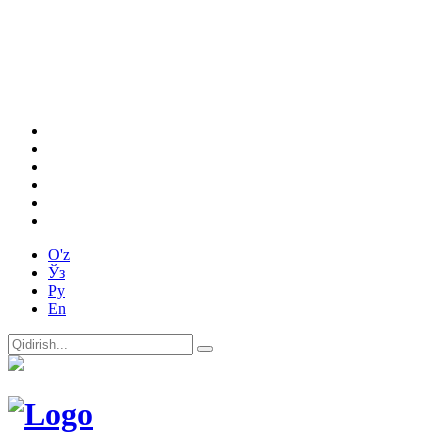
O'z
Ўз
Ру
En