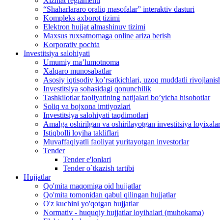
Xizmat reglamenti
“Shaharlararo oraliq masofalar” interaktiv dasturi
Kompleks axborot tizimi
Elektron hujjat almashinuv tizimi
Maxsus ruxsatnomaga online ariza berish
Korporativ pochta
Investitsiya salohiyati
Umumiy maʼlumotnoma
Xalqaro munosabatlar
Аsosiy iqtisodiy koʼrsatkichlari, uzoq muddatli rivojlanish
Investitsiya sohasidagi qonunchilik
Tashkilotlar faoliyatining natijalari boʼyicha hisobotlar
Soliq va bojxona imtiyozlari
Investitsiya salohiyati taqdimotlari
Аmalga oshirilgan va oshirilayotgan investitsiya loyixalar
Istiqbolli loyiha takliflari
Muvaffaqiyatli faoliyat yuritayotgan investorlar
Tender
Tender e'lonlari
Tender o`tkazish tartibi
Hujjatlar
Qo'mita maqomiga oid hujjatlar
Qo'mita tomonidan qabul qilingan hujjatlar
O'z kuchini yo'qotgan hujjatlar
Normativ - huquqiy hujjatlar loyihalari (muhokama)