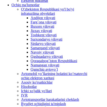
Elektron hukumat
Ochiq ma'lumotlar
O'zbekiston Respublikasi yo'l bo'yi
infratuzilma obyektlari
Andijon viloyati
Farg`ona viloyati
Buxoro viloyati
Jizzax viloyati
Toshkent viloyati
Surxondaryo viloyati
Sirdaryo viloyati
Samarqand viloyati
Navoiy viloyati
Qashqadaryo viloyati
Qoraqalpog`iston Respublikasi
Namangan viloyati
Qamchiq avtoyo`l
Avtomobil yo’llarining holatini ko’rsatuvchi
ochiq elektron xaritasi
Asosiy ko'rsatkichlar
Hisobotlar
Ichki xo'jalik yo'llari
IVR
Avtotransportlar harakatlarini cheklash
Byudjet ochiqligini ta'minlash