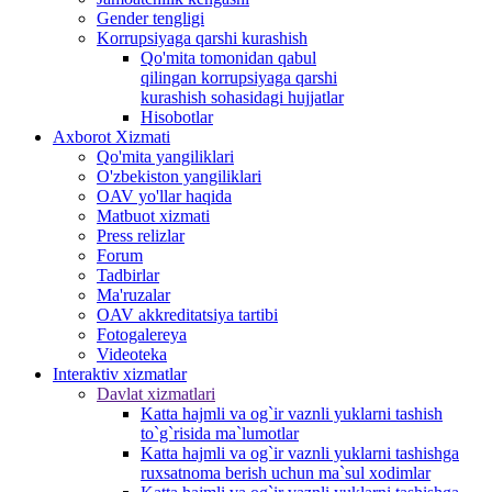
Gender tengligi
Korrupsiyaga qarshi kurashish
Qo'mita tomonidan qabul
qilingan korrupsiyaga qarshi
kurashish sohasidagi hujjatlar
Hisobotlar
Аxborot Xizmati
Qo'mita yangiliklari
O'zbekiston yangiliklari
OAV yo'llar haqida
Matbuot xizmati
Press relizlar
Forum
Tadbirlar
Ma'ruzalar
OAV akkreditatsiya tartibi
Fotogalereya
Videoteka
Interaktiv xizmatlar
Davlat xizmatlari
Katta hajmli va og`ir vaznli yuklarni tashish
to`g`risida ma`lumotlar
Katta hajmli va og`ir vaznli yuklarni tashishga
ruxsatnoma berish uchun ma`sul xodimlar