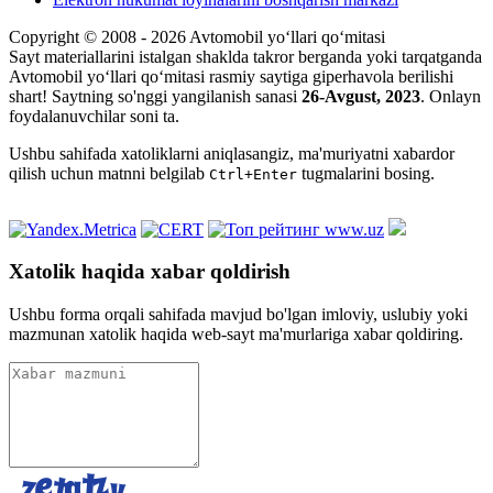
Copyright © 2008 - 2026 Avtomobil yo‘llari qo‘mitasi
Sayt materiallarini istalgan shaklda takror berganda yoki tarqatganda
Avtomobil yo‘llari qo‘mitasi rasmiy saytiga giperhavola berilishi
shart! Saytning so'nggi yangilanish sanasi
26-Avgust, 2023
. Onlayn
foydalanuvchilar soni
ta.
Ushbu sahifada xatoliklarni aniqlasangiz, ma'muriyatni xabardor
qilish uchun matnni belgilab
tugmalarini bosing.
Ctrl+Enter
Xatolik haqida xabar qoldirish
Ushbu forma orqali sahifada mavjud bo'lgan imloviy, uslubiy yoki
mazmunan xatolik haqida web-sayt ma'murlariga xabar qoldiring.