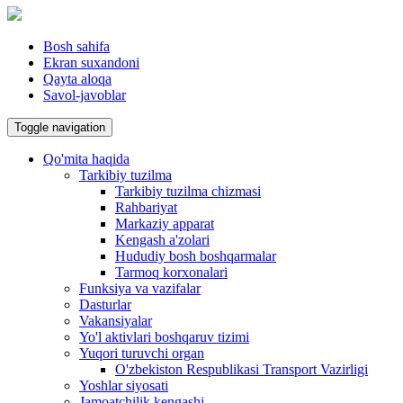
Bosh sahifa
Ekran suxandoni
Qayta aloqa
Savol-javoblar
Toggle navigation
Qo'mita haqida
Tarkibiy tuzilma
Tarkibiy tuzilma chizmasi
Rahbariyat
Markaziy apparat
Kengash a'zolari
Hududiy bosh boshqarmalar
Tarmoq korxonalari
Funksiya va vazifalar
Dasturlar
Vakansiyalar
Yo'l aktivlari boshqaruv tizimi
Yuqori turuvchi organ
O'zbekiston Respublikasi Transport Vazirligi
Yoshlar siyosati
Jamoatchilik kengashi