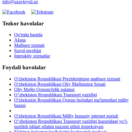
info@uzavtoyul.uz
Tezkor havolalar
Qo'mita haqida
Aloqa
Matbuot xizmati
Savol-javoblar
Interaktiv xizmatlar
Foydali havolalar
O'zbekiston Respublikasi Prezidentining matbuot xizmati
O'zbekiston Respublikasi Oliy Majlisining Senati
Oliy Majlis Qonunchilik palatasi
O’zbekiston Respublikasi Transport vazirligi
O'zbekiston Respublikasi Qonun hujjatlari ma'lumotlari milliy
bazasi
O'zbekiston Respublikasi Milliy huquqiy internet portali
O‘zbekiston Respublikasi Transport vazirligi huzuridagi yo‘l-
qurilish ishlari sifatini nazorat qilish inspeksiyasi
Elektron hukumat loyihalarini boshqarish markazi