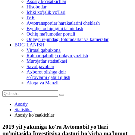
Asosiy ko'rsatkichlar
Hisobotlar
Ichki xo'jalik yo'llari
IVR
Avtotransportlar harakatlarini cheklash
Byudjet ochiqligini ta'minlash
Ochiq ma'lumotlar portali
Onlayn rejimdagi fotoradarlar va kameralar
BOG`LANISH
Virtual qabulxona
Rahbar qabuliga onlayn yozilish
Murojatlar statistikasi
Savol-javoblar
Axborot olishga doir
so`rovlarni qabul qilish
Aloqa va Manzil
Asosiy
Statistika
Asosiy ko'rsatkichlar
2019 yil yakuniga ko'ra Avtomobil yo'llari
qo'mitasida Investitsiya dasturi bo'yicha ma'lumot