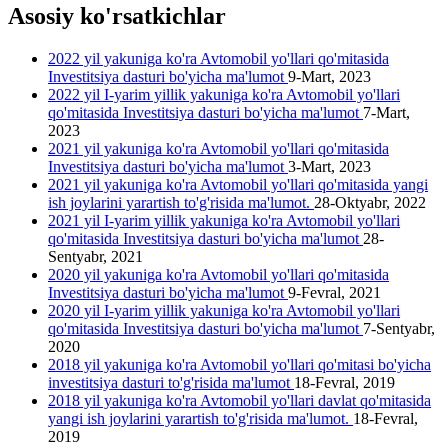
Asosiy ko'rsatkichlar
2022 yil yakuniga ko'ra Avtomobil yo'llari qo'mitasida
Investitsiya dasturi bo'yicha ma'lumot
9-Mart, 2023
2022 yil I-yarim yillik yakuniga ko'ra Avtomobil yo'llari
qo'mitasida Investitsiya dasturi bo'yicha ma'lumot
7-Mart,
2023
2021 yil yakuniga ko'ra Avtomobil yo'llari qo'mitasida
Investitsiya dasturi bo'yicha ma'lumot
3-Mart, 2023
2021 yil yakuniga ko'ra Avtomobil yo'llari qo'mitasida yangi
ish joylarini yarartish to'g'risida ma'lumot.
28-Oktyabr, 2022
2021 yil I-yarim yillik yakuniga ko'ra Avtomobil yo'llari
qo'mitasida Investitsiya dasturi bo'yicha ma'lumot
28-
Sentyabr, 2021
2020 yil yakuniga ko'ra Avtomobil yo'llari qo'mitasida
Investitsiya dasturi bo'yicha ma'lumot
9-Fevral, 2021
2020 yil I-yarim yillik yakuniga ko'ra Avtomobil yo'llari
qo'mitasida Investitsiya dasturi bo'yicha ma'lumot
7-Sentyabr,
2020
2018 yil yakuniga ko'ra Avtomobil yo'llari qo'mitasi bo'yicha
investitsiya dasturi to'g'risida ma'lumot
18-Fevral, 2019
2018 yil yakuniga ko'ra Avtomobil yo'llari davlat qo'mitasida
yangi ish joylarini yarartish to'g'risida ma'lumot.
18-Fevral,
2019