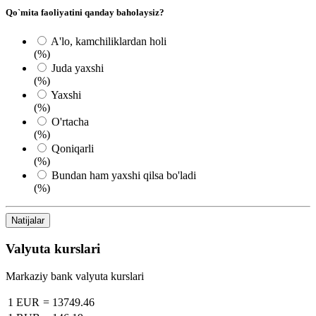
Qo`mita faoliyatini qanday baholaysiz?
A'lo, kamchiliklardan holi
(%)
Juda yaxshi
(%)
Yaxshi
(%)
O'rtacha
(%)
Qoniqarli
(%)
Bundan ham yaxshi qilsa bo'ladi
(%)
Natijalar
Valyuta kurslari
Markaziy bank valyuta kurslari
1 EUR
=
13749.46