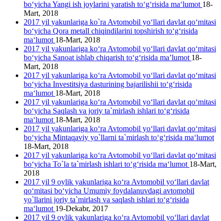
bo‘yicha Yangi ish joylarini yaratish to‘g‘risida ma‘lumot
18-
Mart, 2018
2017 yil yakunlariga ko`ra Avtomobil yo‘llari davlat qo‘mitasi
bo‘yicha Qora metall chiqindilarini topshirish to‘g‘risida
ma‘lumot
18-Mart, 2018
2017 yil yakunlariga ko‘ra Avtomobil yo‘llari davlat qo‘mitasi
bo‘yicha Sanoat ishlab chiqarish to‘g‘risida ma’lumot
18-
Mart, 2018
2017 yil yakunlariga ko‘ra Avtomobil yo‘llari davlat qo‘mitasi
bo‘yicha Investitsiya dasturining bajarilishii to‘g‘risida
ma‘lumot
18-Mart, 2018
2017 yil yakunlariga ko‘ra Avtomobil yo‘llari davlat qo‘mitasi
bo‘yicha Saqlash va joriy ta`mirlash ishlari to‘g‘risida
ma‘lumot
18-Mart, 2018
2017 yil yakunlariga ko‘ra Avtomobil yo‘llari davlat qo‘mitasi
bo‘yicha Mintaqaviy yo`llarni ta`mirlash to‘g‘risida ma‘lumot
18-Mart, 2018
2017 yil yakunlariga ko‘ra Avtomobil yo‘llari davlat qo‘mitasi
bo‘yicha To`la ta`mirlash ishlari to‘g‘risida ma‘lumot
18-Mart,
2018
2017 yil 9 oylik yakunlariga ko‘ra Avtomobil yo‘llari davlat
qo‘mitasi bo‘yicha Umumiy foydalanuvdagi avtomobil
yo`llarini joriy ta`mirlash va saqlash ishlari to‘g‘risida
ma‘lumot
19-Dekabr, 2017
2017 yil 9 oylik yakunlariga ko‘ra Avtomobil yo‘llari davlat