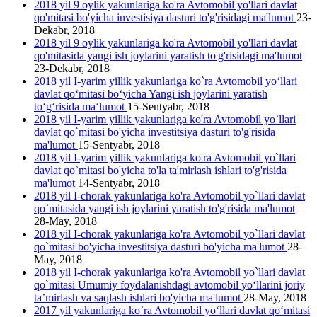
2018 yil 9 oylik yakunlariga ko'ra Avtomobil yo'llari davlat
qo'mitasi bo'yicha investisiya dasturi to'g'risidagi ma'lumot
23-
Dekabr, 2018
2018 yil 9 oylik yakunlariga ko'ra Avtomobil yo'llari davlat
qo'mitasida yangi ish joylarini yаratish to'g'risidagi ma'lumot
23-Dekabr, 2018
2018 yil I-yarim yillik yakunlariga ko`ra Avtomobil yo‘llari
davlat qo‘mitasi bo‘yicha Yangi ish joylarini yaratish
to‘g‘risida ma‘lumot
15-Sentyabr, 2018
2018 yil I-yarim yillik yakunlariga ko'ra Avtomobil yo`llari
davlat qo`mitasi bo'yicha investitsiya dasturi to'g'risida
ma'lumot
15-Sentyabr, 2018
2018 yil I-yarim yillik yakunlariga ko'ra Avtomobil yo`llari
davlat qo`mitasi bo'yicha to'la ta'mirlash ishlari to'g'risida
ma'lumot
14-Sentyabr, 2018
2018 yil I-chorak yakunlariga ko'ra Avtomobil yo`llari davlat
qo`mitasida yangi ish joylarini yaratish to'g'risida ma'lumot
28-May, 2018
2018 yil I-chorak yakunlariga ko'ra Avtomobil yo`llari davlat
qo`mitasi bo'yicha investitsiya dasturi bo'yicha ma'lumot
28-
May, 2018
2018 yil I-chorak yakunlariga ko'ra Avtomobil yo`llari davlat
qo`mitasi Umumiy foydalanishdagi avtomobil yo‘llarini joriy
ta’mirlash va saqlash ishlari bo'yicha ma'lumot
28-May, 2018
2017 yil yakunlariga ko`ra Avtomobil yo‘llari davlat qo‘mitasi