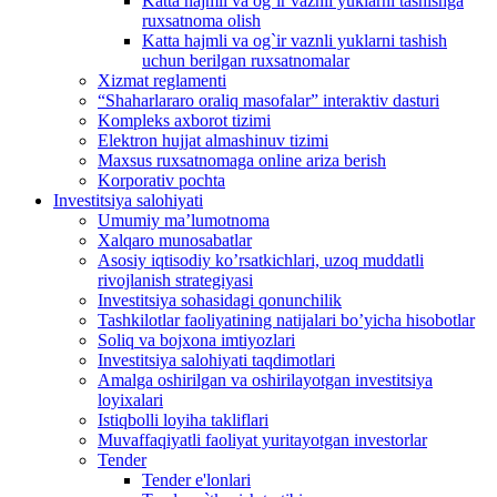
Katta hajmli va og`ir vaznli yuklarni tashishga
ruxsatnoma olish
Katta hajmli va og`ir vaznli yuklarni tashish
uchun berilgan ruxsatnomalar
Xizmat reglamenti
“Shaharlararo oraliq masofalar” interaktiv dasturi
Kompleks axborot tizimi
Elektron hujjat almashinuv tizimi
Maxsus ruxsatnomaga online ariza berish
Korporativ pochta
Investitsiya salohiyati
Umumiy maʼlumotnoma
Xalqaro munosabatlar
Аsosiy iqtisodiy koʼrsatkichlari, uzoq muddatli
rivojlanish strategiyasi
Investitsiya sohasidagi qonunchilik
Tashkilotlar faoliyatining natijalari boʼyicha hisobotlar
Soliq va bojxona imtiyozlari
Investitsiya salohiyati taqdimotlari
Аmalga oshirilgan va oshirilayotgan investitsiya
loyixalari
Istiqbolli loyiha takliflari
Muvaffaqiyatli faoliyat yuritayotgan investorlar
Tender
Tender e'lonlari