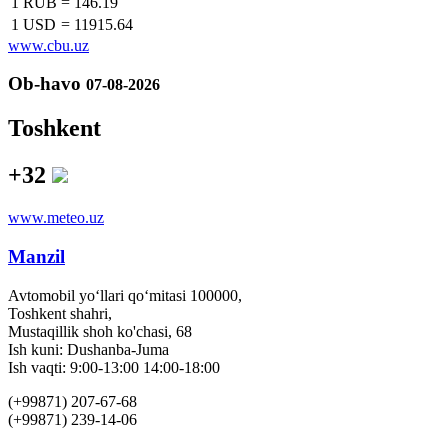
1 RUB
=
146.19
1 USD
=
11915.64
www.cbu.uz
Ob-havo
07-08-2026
Toshkent
+32
www.meteo.uz
Manzil
Avtomobil yo‘llari qo‘mitasi 100000,
Toshkent shahri,
Mustaqillik shoh ko'chasi, 68
Ish kuni: Dushanba-Juma
Ish vaqti: 9:00-13:00 14:00-18:00
(+99871) 207-67-68
(+99871) 239-14-06