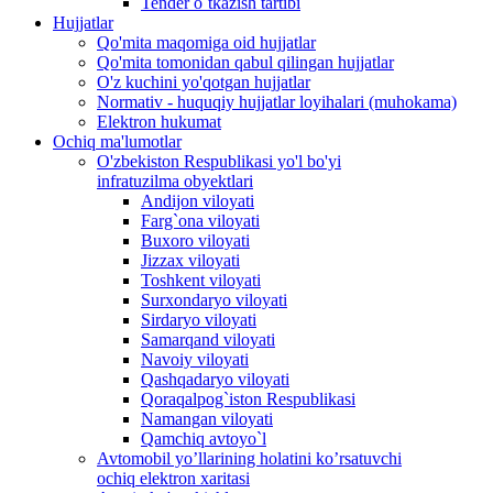
Tender o`tkazish tartibi
Hujjatlar
Qo'mita maqomiga oid hujjatlar
Qo'mita tomonidan qabul qilingan hujjatlar
O'z kuchini yo'qotgan hujjatlar
Normativ - huquqiy hujjatlar loyihalari (muhokama)
Elektron hukumat
Ochiq ma'lumotlar
O'zbekiston Respublikasi yo'l bo'yi
infratuzilma obyektlari
Andijon viloyati
Farg`ona viloyati
Buxoro viloyati
Jizzax viloyati
Toshkent viloyati
Surxondaryo viloyati
Sirdaryo viloyati
Samarqand viloyati
Navoiy viloyati
Qashqadaryo viloyati
Qoraqalpog`iston Respublikasi
Namangan viloyati
Qamchiq avtoyo`l
Avtomobil yo’llarining holatini ko’rsatuvchi
ochiq elektron xaritasi