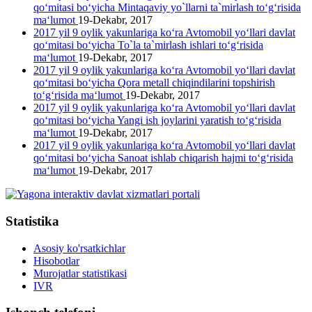
qo‘mitasi bo‘yicha Mintaqaviy yo`llarni ta`mirlash to‘g‘risida
ma‘lumot
19-Dekabr, 2017
2017 yil 9 oylik yakunlariga ko‘ra Avtomobil yo‘llari davlat
qo‘mitasi bo‘yicha To`la ta`mirlash ishlari to‘g‘risida
ma‘lumot
19-Dekabr, 2017
2017 yil 9 oylik yakunlariga ko‘ra Avtomobil yo‘llari davlat
qo‘mitasi bo‘yicha Qora metall chiqindilarini topshirish
to‘g‘risida ma‘lumot
19-Dekabr, 2017
2017 yil 9 oylik yakunlariga ko‘ra Avtomobil yo‘llari davlat
qo‘mitasi bo‘yicha Yangi ish joylarini yaratish to‘g‘risida
ma‘lumot
19-Dekabr, 2017
2017 yil 9 oylik yakunlariga ko‘ra Avtomobil yo‘llari davlat
qo‘mitasi bo‘yicha Sanoat ishlab chiqarish hajmi to‘g‘risida
ma‘lumot
19-Dekabr, 2017
Statistika
Asosiy ko'rsatkichlar
Hisobotlar
Murojatlar statistikasi
IVR