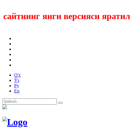
айтнинг янги версияси яратилмо
O'z
Ўз
Ру
En