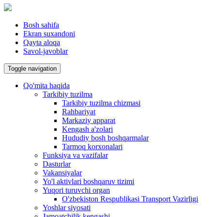
Bosh sahifa
Ekran suxandoni
Qayta aloqa
Savol-javoblar
Toggle navigation
Qo'mita haqida
Tarkibiy tuzilma
Tarkibiy tuzilma chizmasi
Rahbariyat
Markaziy apparat
Kengash a'zolari
Hududiy bosh boshqarmalar
Tarmoq korxonalari
Funksiya va vazifalar
Dasturlar
Vakansiyalar
Yo'l aktivlari boshqaruv tizimi
Yuqori turuvchi organ
O'zbekiston Respublikasi Transport Vazirligi
Yoshlar siyosati
Jamoatchilik kengashi