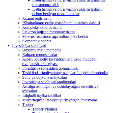
Katta hajmli va og`ir vaznli yuklarni tashishga
ruxsatnoma olish
Katta hajmli va og`ir vaznli yuklarni tashish
uchun berilgan ruxsatnomalar
Xizmat reglamenti
“Shaharlararo oraliq masofalar” interaktiv dasturi
Kompleks axborot tizimi
Elektron hujjat almashinuv tizimi
Maxsus ruxsatnomaga online ariza berish
Korporativ pochta
Investitsiya salohiyati
Umumiy maʼlumotnoma
Xalqaro munosabatlar
Аsosiy iqtisodiy koʼrsatkichlari, uzoq muddatli
rivojlanish strategiyasi
Investitsiya sohasidagi qonunchilik
Tashkilotlar faoliyatining natijalari boʼyicha hisobotlar
Soliq va bojxona imtiyozlari
Investitsiya salohiyati taqdimotlari
Аmalga oshirilgan va oshirilayotgan investitsiya
loyixalari
Istiqbolli loyiha takliflari
Muvaffaqiyatli faoliyat yuritayotgan investorlar
Tender
Tender e'lonlari