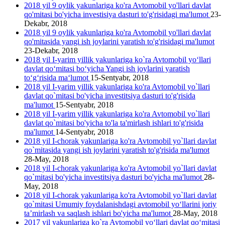
2018 yil 9 oylik yakunlariga ko'ra Avtomobil yo'llari davlat
qo'mitasi bo'yicha investisiya dasturi to'g'risidagi ma'lumot
23-
Dekabr, 2018
2018 yil 9 oylik yakunlariga ko'ra Avtomobil yo'llari davlat
qo'mitasida yangi ish joylarini yаratish to'g'risidagi ma'lumot
23-Dekabr, 2018
2018 yil I-yarim yillik yakunlariga ko`ra Avtomobil yo‘llari
davlat qo‘mitasi bo‘yicha Yangi ish joylarini yaratish
to‘g‘risida ma‘lumot
15-Sentyabr, 2018
2018 yil I-yarim yillik yakunlariga ko'ra Avtomobil yo`llari
davlat qo`mitasi bo'yicha investitsiya dasturi to'g'risida
ma'lumot
15-Sentyabr, 2018
2018 yil I-yarim yillik yakunlariga ko'ra Avtomobil yo`llari
davlat qo`mitasi bo'yicha to'la ta'mirlash ishlari to'g'risida
ma'lumot
14-Sentyabr, 2018
2018 yil I-chorak yakunlariga ko'ra Avtomobil yo`llari davlat
qo`mitasida yangi ish joylarini yaratish to'g'risida ma'lumot
28-May, 2018
2018 yil I-chorak yakunlariga ko'ra Avtomobil yo`llari davlat
qo`mitasi bo'yicha investitsiya dasturi bo'yicha ma'lumot
28-
May, 2018
2018 yil I-chorak yakunlariga ko'ra Avtomobil yo`llari davlat
qo`mitasi Umumiy foydalanishdagi avtomobil yo‘llarini joriy
ta’mirlash va saqlash ishlari bo'yicha ma'lumot
28-May, 2018
2017 yil yakunlariga ko`ra Avtomobil yo‘llari davlat qo‘mitasi