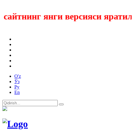
айтнинг янги версияси яратилмо
O'z
Ўз
Ру
En