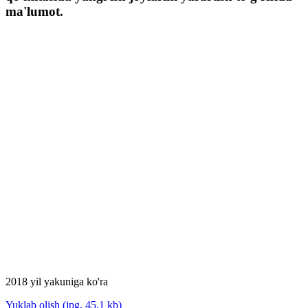
ma'lumot.
2018 yil yakuniga ko'ra
Yuklab olish (jpg, 45,1 kb)