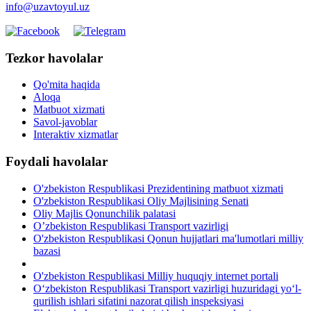
info@uzavtoyul.uz
Tezkor havolalar
Qo'mita haqida
Aloqa
Matbuot xizmati
Savol-javoblar
Interaktiv xizmatlar
Foydali havolalar
O'zbekiston Respublikasi Prezidentining matbuot xizmati
O'zbekiston Respublikasi Oliy Majlisining Senati
Oliy Majlis Qonunchilik palatasi
O’zbekiston Respublikasi Transport vazirligi
O'zbekiston Respublikasi Qonun hujjatlari ma'lumotlari milliy
bazasi
O'zbekiston Respublikasi Milliy huquqiy internet portali
O‘zbekiston Respublikasi Transport vazirligi huzuridagi yo‘l-
qurilish ishlari sifatini nazorat qilish inspeksiyasi