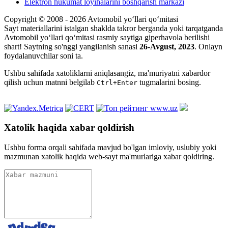
Elektron hukumat loyihalarini boshqarish markazi
Copyright © 2008 - 2026 Avtomobil yo‘llari qo‘mitasi
Sayt materiallarini istalgan shaklda takror berganda yoki tarqatganda
Avtomobil yo‘llari qo‘mitasi rasmiy saytiga giperhavola berilishi
shart! Saytning so'nggi yangilanish sanasi
26-Avgust, 2023
. Onlayn
foydalanuvchilar soni
ta.
Ushbu sahifada xatoliklarni aniqlasangiz, ma'muriyatni xabardor
qilish uchun matnni belgilab
tugmalarini bosing.
Ctrl+Enter
Xatolik haqida xabar qoldirish
Ushbu forma orqali sahifada mavjud bo'lgan imloviy, uslubiy yoki
mazmunan xatolik haqida web-sayt ma'murlariga xabar qoldiring.