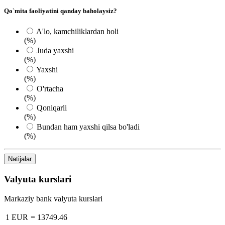
Qo`mita faoliyatini qanday baholaysiz?
A'lo, kamchiliklardan holi
(%)
Juda yaxshi
(%)
Yaxshi
(%)
O'rtacha
(%)
Qoniqarli
(%)
Bundan ham yaxshi qilsa bo'ladi
(%)
Natijalar
Valyuta kurslari
Markaziy bank valyuta kurslari
1 EUR
=
13749.46