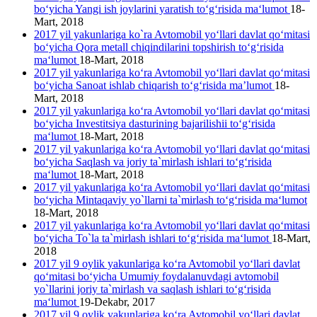
bo‘yicha Yangi ish joylarini yaratish to‘g‘risida ma‘lumot
18-
Mart, 2018
2017 yil yakunlariga ko`ra Avtomobil yo‘llari davlat qo‘mitasi
bo‘yicha Qora metall chiqindilarini topshirish to‘g‘risida
ma‘lumot
18-Mart, 2018
2017 yil yakunlariga ko‘ra Avtomobil yo‘llari davlat qo‘mitasi
bo‘yicha Sanoat ishlab chiqarish to‘g‘risida ma’lumot
18-
Mart, 2018
2017 yil yakunlariga ko‘ra Avtomobil yo‘llari davlat qo‘mitasi
bo‘yicha Investitsiya dasturining bajarilishii to‘g‘risida
ma‘lumot
18-Mart, 2018
2017 yil yakunlariga ko‘ra Avtomobil yo‘llari davlat qo‘mitasi
bo‘yicha Saqlash va joriy ta`mirlash ishlari to‘g‘risida
ma‘lumot
18-Mart, 2018
2017 yil yakunlariga ko‘ra Avtomobil yo‘llari davlat qo‘mitasi
bo‘yicha Mintaqaviy yo`llarni ta`mirlash to‘g‘risida ma‘lumot
18-Mart, 2018
2017 yil yakunlariga ko‘ra Avtomobil yo‘llari davlat qo‘mitasi
bo‘yicha To`la ta`mirlash ishlari to‘g‘risida ma‘lumot
18-Mart,
2018
2017 yil 9 oylik yakunlariga ko‘ra Avtomobil yo‘llari davlat
qo‘mitasi bo‘yicha Umumiy foydalanuvdagi avtomobil
yo`llarini joriy ta`mirlash va saqlash ishlari to‘g‘risida
ma‘lumot
19-Dekabr, 2017
2017 yil 9 oylik yakunlariga ko‘ra Avtomobil yo‘llari davlat