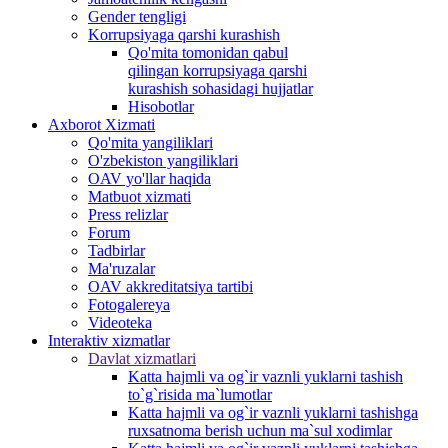
Gender tengligi
Korrupsiyaga qarshi kurashish
Qo'mita tomonidan qabul
qilingan korrupsiyaga qarshi
kurashish sohasidagi hujjatlar
Hisobotlar
Аxborot Xizmati
Qo'mita yangiliklari
O'zbekiston yangiliklari
OAV yo'llar haqida
Matbuot xizmati
Press relizlar
Forum
Tadbirlar
Ma'ruzalar
OAV akkreditatsiya tartibi
Fotogalereya
Videoteka
Interaktiv xizmatlar
Davlat xizmatlari
Katta hajmli va og`ir vaznli yuklarni tashish
to`g`risida ma`lumotlar
Katta hajmli va og`ir vaznli yuklarni tashishga
ruxsatnoma berish uchun ma`sul xodimlar