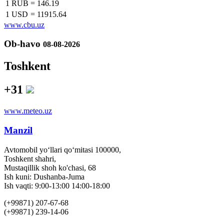
1 RUB
=
146.19
1 USD
=
11915.64
www.cbu.uz
Ob-havo
08-08-2026
Toshkent
+31
www.meteo.uz
Manzil
Avtomobil yo‘llari qo‘mitasi 100000,
Toshkent shahri,
Mustaqillik shoh ko'chasi, 68
Ish kuni: Dushanba-Juma
Ish vaqti: 9:00-13:00 14:00-18:00
(+99871) 207-67-68
(+99871) 239-14-06