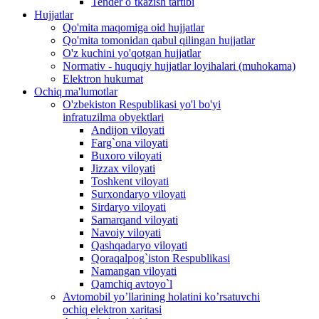
Tender o`tkazish tartibi
Hujjatlar
Qo'mita maqomiga oid hujjatlar
Qo'mita tomonidan qabul qilingan hujjatlar
O'z kuchini yo'qotgan hujjatlar
Normativ - huquqiy hujjatlar loyihalari (muhokama)
Elektron hukumat
Ochiq ma'lumotlar
O'zbekiston Respublikasi yo'l bo'yi
infratuzilma obyektlari
Andijon viloyati
Farg`ona viloyati
Buxoro viloyati
Jizzax viloyati
Toshkent viloyati
Surxondaryo viloyati
Sirdaryo viloyati
Samarqand viloyati
Navoiy viloyati
Qashqadaryo viloyati
Qoraqalpog`iston Respublikasi
Namangan viloyati
Qamchiq avtoyo`l
Avtomobil yo’llarining holatini ko’rsatuvchi
ochiq elektron xaritasi