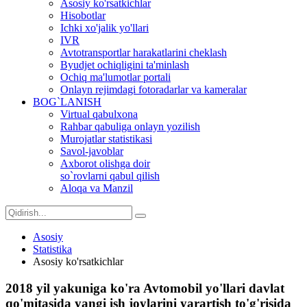
Asosiy ko'rsatkichlar
Hisobotlar
Ichki xo'jalik yo'llari
IVR
Avtotransportlar harakatlarini cheklash
Byudjet ochiqligini ta'minlash
Ochiq ma'lumotlar portali
Onlayn rejimdagi fotoradarlar va kameralar
BOG`LANISH
Virtual qabulxona
Rahbar qabuliga onlayn yozilish
Murojatlar statistikasi
Savol-javoblar
Axborot olishga doir
so`rovlarni qabul qilish
Aloqa va Manzil
Asosiy
Statistika
Asosiy ko'rsatkichlar
2018 yil yakuniga ko'ra Avtomobil yo'llari davlat
qo'mitasida yangi ish joylarini yarartish to'g'risida