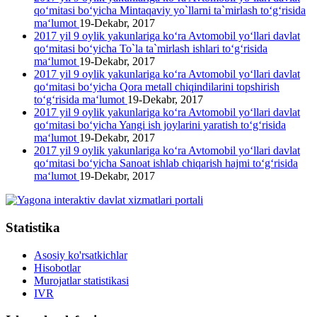
qo‘mitasi bo‘yicha Mintaqaviy yo`llarni ta`mirlash to‘g‘risida
ma‘lumot
19-Dekabr, 2017
2017 yil 9 oylik yakunlariga ko‘ra Avtomobil yo‘llari davlat
qo‘mitasi bo‘yicha To`la ta`mirlash ishlari to‘g‘risida
ma‘lumot
19-Dekabr, 2017
2017 yil 9 oylik yakunlariga ko‘ra Avtomobil yo‘llari davlat
qo‘mitasi bo‘yicha Qora metall chiqindilarini topshirish
to‘g‘risida ma‘lumot
19-Dekabr, 2017
2017 yil 9 oylik yakunlariga ko‘ra Avtomobil yo‘llari davlat
qo‘mitasi bo‘yicha Yangi ish joylarini yaratish to‘g‘risida
ma‘lumot
19-Dekabr, 2017
2017 yil 9 oylik yakunlariga ko‘ra Avtomobil yo‘llari davlat
qo‘mitasi bo‘yicha Sanoat ishlab chiqarish hajmi to‘g‘risida
ma‘lumot
19-Dekabr, 2017
Statistika
Asosiy ko'rsatkichlar
Hisobotlar
Murojatlar statistikasi
IVR