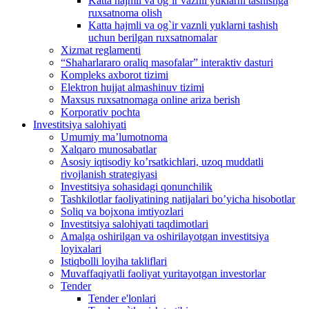
Katta hajmli va og`ir vaznli yuklarni tashishga
ruxsatnoma olish
Katta hajmli va og`ir vaznli yuklarni tashish
uchun berilgan ruxsatnomalar
Xizmat reglamenti
“Shaharlararo oraliq masofalar” interaktiv dasturi
Kompleks axborot tizimi
Elektron hujjat almashinuv tizimi
Maxsus ruxsatnomaga online ariza berish
Korporativ pochta
Investitsiya salohiyati
Umumiy maʼlumotnoma
Xalqaro munosabatlar
Аsosiy iqtisodiy koʼrsatkichlari, uzoq muddatli
rivojlanish strategiyasi
Investitsiya sohasidagi qonunchilik
Tashkilotlar faoliyatining natijalari boʼyicha hisobotlar
Soliq va bojxona imtiyozlari
Investitsiya salohiyati taqdimotlari
Аmalga oshirilgan va oshirilayotgan investitsiya
loyixalari
Istiqbolli loyiha takliflari
Muvaffaqiyatli faoliyat yuritayotgan investorlar
Tender
Tender e'lonlari