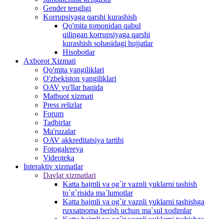
Gender tengligi
Korrupsiyaga qarshi kurashish
Qo'mita tomonidan qabul
qilingan korrupsiyaga qarshi
kurashish sohasidagi hujjatlar
Hisobotlar
Аxborot Xizmati
Qo'mita yangiliklari
O'zbekiston yangiliklari
OAV yo'llar haqida
Matbuot xizmati
Press relizlar
Forum
Tadbirlar
Ma'ruzalar
OAV akkreditatsiya tartibi
Fotogalereya
Videoteka
Interaktiv xizmatlar
Davlat xizmatlari
Katta hajmli va og`ir vaznli yuklarni tashish
to`g`risida ma`lumotlar
Katta hajmli va og`ir vaznli yuklarni tashishga
ruxsatnoma berish uchun ma`sul xodimlar