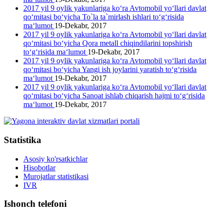
2017 yil 9 oylik yakunlariga ko‘ra Avtomobil yo‘llari davlat
qo‘mitasi bo‘yicha To`la ta`mirlash ishlari to‘g‘risida
ma‘lumot
19-Dekabr, 2017
2017 yil 9 oylik yakunlariga ko‘ra Avtomobil yo‘llari davlat
qo‘mitasi bo‘yicha Qora metall chiqindilarini topshirish
to‘g‘risida ma‘lumot
19-Dekabr, 2017
2017 yil 9 oylik yakunlariga ko‘ra Avtomobil yo‘llari davlat
qo‘mitasi bo‘yicha Yangi ish joylarini yaratish to‘g‘risida
ma‘lumot
19-Dekabr, 2017
2017 yil 9 oylik yakunlariga ko‘ra Avtomobil yo‘llari davlat
qo‘mitasi bo‘yicha Sanoat ishlab chiqarish hajmi to‘g‘risida
ma‘lumot
19-Dekabr, 2017
Statistika
Asosiy ko'rsatkichlar
Hisobotlar
Murojatlar statistikasi
IVR
Ishonch telefoni