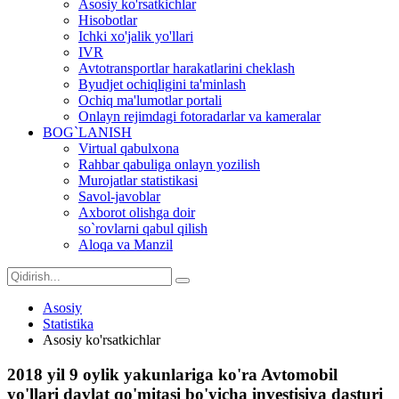
Asosiy ko'rsatkichlar
Hisobotlar
Ichki xo'jalik yo'llari
IVR
Avtotransportlar harakatlarini cheklash
Byudjet ochiqligini ta'minlash
Ochiq ma'lumotlar portali
Onlayn rejimdagi fotoradarlar va kameralar
BOG`LANISH
Virtual qabulxona
Rahbar qabuliga onlayn yozilish
Murojatlar statistikasi
Savol-javoblar
Axborot olishga doir
so`rovlarni qabul qilish
Aloqa va Manzil
Asosiy
Statistika
Asosiy ko'rsatkichlar
2018 yil 9 oylik yakunlariga ko'ra Avtomobil
yo'llari davlat qo'mitasi bo'yicha investisiya dasturi