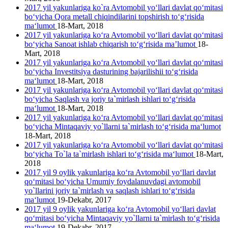
2017 yil yakunlariga ko`ra Avtomobil yo‘llari davlat qo‘mitasi
bo‘yicha Qora metall chiqindilarini topshirish to‘g‘risida
ma‘lumot
18-Mart, 2018
2017 yil yakunlariga ko‘ra Avtomobil yo‘llari davlat qo‘mitasi
bo‘yicha Sanoat ishlab chiqarish to‘g‘risida ma’lumot
18-
Mart, 2018
2017 yil yakunlariga ko‘ra Avtomobil yo‘llari davlat qo‘mitasi
bo‘yicha Investitsiya dasturining bajarilishii to‘g‘risida
ma‘lumot
18-Mart, 2018
2017 yil yakunlariga ko‘ra Avtomobil yo‘llari davlat qo‘mitasi
bo‘yicha Saqlash va joriy ta`mirlash ishlari to‘g‘risida
ma‘lumot
18-Mart, 2018
2017 yil yakunlariga ko‘ra Avtomobil yo‘llari davlat qo‘mitasi
bo‘yicha Mintaqaviy yo`llarni ta`mirlash to‘g‘risida ma‘lumot
18-Mart, 2018
2017 yil yakunlariga ko‘ra Avtomobil yo‘llari davlat qo‘mitasi
bo‘yicha To`la ta`mirlash ishlari to‘g‘risida ma‘lumot
18-Mart,
2018
2017 yil 9 oylik yakunlariga ko‘ra Avtomobil yo‘llari davlat
qo‘mitasi bo‘yicha Umumiy foydalanuvdagi avtomobil
yo`llarini joriy ta`mirlash va saqlash ishlari to‘g‘risida
ma‘lumot
19-Dekabr, 2017
2017 yil 9 oylik yakunlariga ko‘ra Avtomobil yo‘llari davlat
qo‘mitasi bo‘yicha Mintaqaviy yo`llarni ta`mirlash to‘g‘risida
ma‘lumot
19-Dekabr, 2017