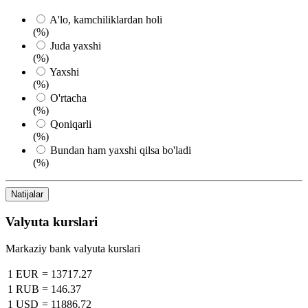
A'lo, kamchiliklardan holi
(%)
Juda yaxshi
(%)
Yaxshi
(%)
O'rtacha
(%)
Qoniqarli
(%)
Bundan ham yaxshi qilsa bo'ladi
(%)
Natijalar
Valyuta kurslari
Markaziy bank valyuta kurslari
1 EUR
=
13717.27
1 RUB
=
146.37
1 USD
=
11886.72