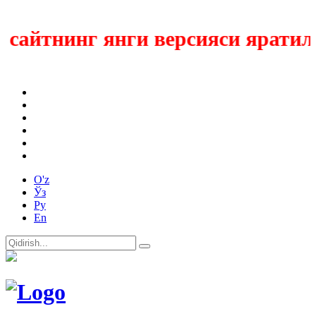
айтнинг янги версияси яратилм
O'z
Ўз
Ру
En