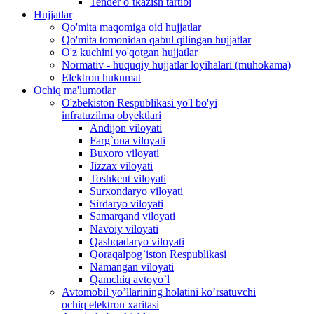
Tender o`tkazish tartibi
Hujjatlar
Qo'mita maqomiga oid hujjatlar
Qo'mita tomonidan qabul qilingan hujjatlar
O'z kuchini yo'qotgan hujjatlar
Normativ - huquqiy hujjatlar loyihalari (muhokama)
Elektron hukumat
Ochiq ma'lumotlar
O'zbekiston Respublikasi yo'l bo'yi
infratuzilma obyektlari
Andijon viloyati
Farg`ona viloyati
Buxoro viloyati
Jizzax viloyati
Toshkent viloyati
Surxondaryo viloyati
Sirdaryo viloyati
Samarqand viloyati
Navoiy viloyati
Qashqadaryo viloyati
Qoraqalpog`iston Respublikasi
Namangan viloyati
Qamchiq avtoyo`l
Avtomobil yo’llarining holatini ko’rsatuvchi
ochiq elektron xaritasi