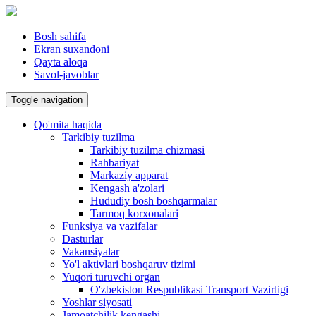
Bosh sahifa
Ekran suxandoni
Qayta aloqa
Savol-javoblar
Toggle navigation
Qo'mita haqida
Tarkibiy tuzilma
Tarkibiy tuzilma chizmasi
Rahbariyat
Markaziy apparat
Kengash a'zolari
Hududiy bosh boshqarmalar
Tarmoq korxonalari
Funksiya va vazifalar
Dasturlar
Vakansiyalar
Yo'l aktivlari boshqaruv tizimi
Yuqori turuvchi organ
O'zbekiston Respublikasi Transport Vazirligi
Yoshlar siyosati
Jamoatchilik kengashi