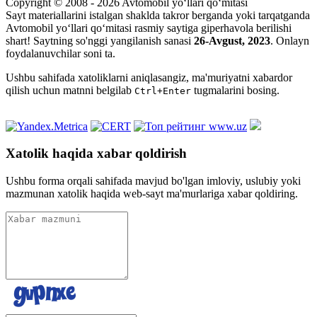
Copyright © 2008 - 2026 Avtomobil yo‘llari qo‘mitasi
Sayt materiallarini istalgan shaklda takror berganda yoki tarqatganda
Avtomobil yo‘llari qo‘mitasi rasmiy saytiga giperhavola berilishi
shart! Saytning so'nggi yangilanish sanasi
26-Avgust, 2023
. Onlayn
foydalanuvchilar soni
ta.
Ushbu sahifada xatoliklarni aniqlasangiz, ma'muriyatni xabardor
qilish uchun matnni belgilab
tugmalarini bosing.
Ctrl+Enter
Xatolik haqida xabar qoldirish
Ushbu forma orqali sahifada mavjud bo'lgan imloviy, uslubiy yoki
mazmunan xatolik haqida web-sayt ma'murlariga xabar qoldiring.