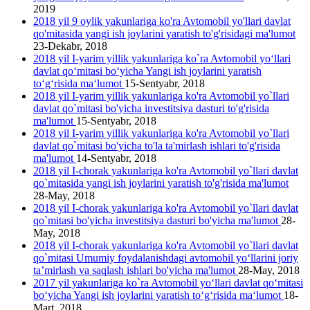
2019
2018 yil 9 oylik yakunlariga ko'ra Avtomobil yo'llari davlat
qo'mitasida yangi ish joylarini yаratish to'g'risidagi ma'lumot
23-Dekabr, 2018
2018 yil I-yarim yillik yakunlariga ko`ra Avtomobil yo‘llari
davlat qo‘mitasi bo‘yicha Yangi ish joylarini yaratish
to‘g‘risida ma‘lumot
15-Sentyabr, 2018
2018 yil I-yarim yillik yakunlariga ko'ra Avtomobil yo`llari
davlat qo`mitasi bo'yicha investitsiya dasturi to'g'risida
ma'lumot
15-Sentyabr, 2018
2018 yil I-yarim yillik yakunlariga ko'ra Avtomobil yo`llari
davlat qo`mitasi bo'yicha to'la ta'mirlash ishlari to'g'risida
ma'lumot
14-Sentyabr, 2018
2018 yil I-chorak yakunlariga ko'ra Avtomobil yo`llari davlat
qo`mitasida yangi ish joylarini yaratish to'g'risida ma'lumot
28-May, 2018
2018 yil I-chorak yakunlariga ko'ra Avtomobil yo`llari davlat
qo`mitasi bo'yicha investitsiya dasturi bo'yicha ma'lumot
28-
May, 2018
2018 yil I-chorak yakunlariga ko'ra Avtomobil yo`llari davlat
qo`mitasi Umumiy foydalanishdagi avtomobil yo‘llarini joriy
ta’mirlash va saqlash ishlari bo'yicha ma'lumot
28-May, 2018
2017 yil yakunlariga ko`ra Avtomobil yo‘llari davlat qo‘mitasi
bo‘yicha Yangi ish joylarini yaratish to‘g‘risida ma‘lumot
18-
Mart, 2018