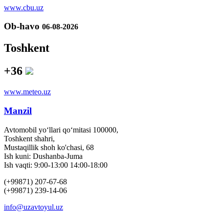
www.cbu.uz
Ob-havo
06-08-2026
Toshkent
+36
www.meteo.uz
Manzil
Avtomobil yo‘llari qo‘mitasi 100000,
Toshkent shahri,
Mustaqillik shoh ko'chasi, 68
Ish kuni: Dushanba-Juma
Ish vaqti: 9:00-13:00 14:00-18:00
(+99871) 207-67-68
(+99871) 239-14-06
info@uzavtoyul.uz