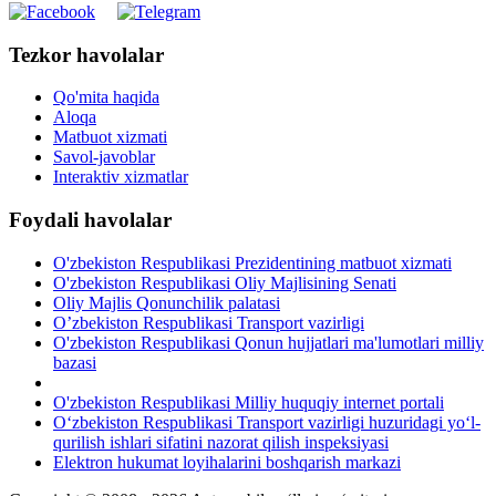
Tezkor havolalar
Qo'mita haqida
Aloqa
Matbuot xizmati
Savol-javoblar
Interaktiv xizmatlar
Foydali havolalar
O'zbekiston Respublikasi Prezidentining matbuot xizmati
O'zbekiston Respublikasi Oliy Majlisining Senati
Oliy Majlis Qonunchilik palatasi
O’zbekiston Respublikasi Transport vazirligi
O'zbekiston Respublikasi Qonun hujjatlari ma'lumotlari milliy
bazasi
O'zbekiston Respublikasi Milliy huquqiy internet portali
O‘zbekiston Respublikasi Transport vazirligi huzuridagi yo‘l-
qurilish ishlari sifatini nazorat qilish inspeksiyasi
Elektron hukumat loyihalarini boshqarish markazi