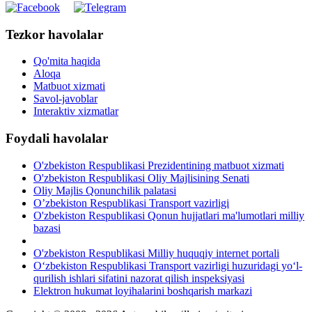
Tezkor havolalar
Qo'mita haqida
Aloqa
Matbuot xizmati
Savol-javoblar
Interaktiv xizmatlar
Foydali havolalar
O'zbekiston Respublikasi Prezidentining matbuot xizmati
O'zbekiston Respublikasi Oliy Majlisining Senati
Oliy Majlis Qonunchilik palatasi
O’zbekiston Respublikasi Transport vazirligi
O'zbekiston Respublikasi Qonun hujjatlari ma'lumotlari milliy
bazasi
O'zbekiston Respublikasi Milliy huquqiy internet portali
O‘zbekiston Respublikasi Transport vazirligi huzuridagi yo‘l-
qurilish ishlari sifatini nazorat qilish inspeksiyasi
Elektron hukumat loyihalarini boshqarish markazi