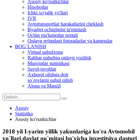
Asosiy ko'rsatkichlar
Hisobotlar
Ichki xo'jalik yo'llari
IVR
Avtotransportlar harakatlarini cheklash
Byudjet ochiqligini ta'minlash
Ochiq ma'lumotlar portali
Onlayn rejimdagi fotoradarlar va kameralar
BOG`LANISH
Virtual qabulxona
Rahbar qabuliga onlayn yozilish
Murojatlar statistikasi
Savol-javoblar
Axborot olishga doir
so`rovlarni qabul qilish
Aloqa va Manzil
Asosiy
Statistika
Asosiy ko'rsatkichlar
2018 yil I-yarim yillik yakunlariga ko'ra Avtomobil
yo`llari davlat qo`mitasi bo'yicha investitsiya dasturi