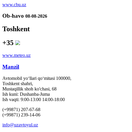
www.cbu.uz
Ob-havo
08-08-2026
Toshkent
+35
www.meteo.uz
Manzil
Avtomobil yo‘llari qo‘mitasi 100000,
Toshkent shahri,
Mustaqillik shoh ko'chasi, 68
Ish kuni: Dushanba-Juma
Ish vaqti: 9:00-13:00 14:00-18:00
(+99871) 207-67-68
(+99871) 239-14-06
info@uzavtoyul.uz