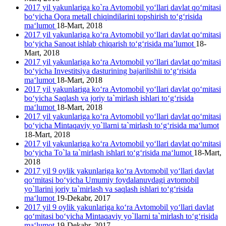
2017 yil yakunlariga ko`ra Avtomobil yo‘llari davlat qo‘mitasi
bo‘yicha Qora metall chiqindilarini topshirish to‘g‘risida
ma‘lumot
18-Mart, 2018
2017 yil yakunlariga ko‘ra Avtomobil yo‘llari davlat qo‘mitasi
bo‘yicha Sanoat ishlab chiqarish to‘g‘risida ma’lumot
18-
Mart, 2018
2017 yil yakunlariga ko‘ra Avtomobil yo‘llari davlat qo‘mitasi
bo‘yicha Investitsiya dasturining bajarilishii to‘g‘risida
ma‘lumot
18-Mart, 2018
2017 yil yakunlariga ko‘ra Avtomobil yo‘llari davlat qo‘mitasi
bo‘yicha Saqlash va joriy ta`mirlash ishlari to‘g‘risida
ma‘lumot
18-Mart, 2018
2017 yil yakunlariga ko‘ra Avtomobil yo‘llari davlat qo‘mitasi
bo‘yicha Mintaqaviy yo`llarni ta`mirlash to‘g‘risida ma‘lumot
18-Mart, 2018
2017 yil yakunlariga ko‘ra Avtomobil yo‘llari davlat qo‘mitasi
bo‘yicha To`la ta`mirlash ishlari to‘g‘risida ma‘lumot
18-Mart,
2018
2017 yil 9 oylik yakunlariga ko‘ra Avtomobil yo‘llari davlat
qo‘mitasi bo‘yicha Umumiy foydalanuvdagi avtomobil
yo`llarini joriy ta`mirlash va saqlash ishlari to‘g‘risida
ma‘lumot
19-Dekabr, 2017
2017 yil 9 oylik yakunlariga ko‘ra Avtomobil yo‘llari davlat
qo‘mitasi bo‘yicha Mintaqaviy yo`llarni ta`mirlash to‘g‘risida
ma‘lumot
19-Dekabr, 2017