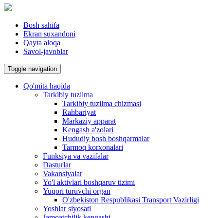
Bosh sahifa
Ekran suxandoni
Qayta aloqa
Savol-javoblar
Toggle navigation
Qo'mita haqida
Tarkibiy tuzilma
Tarkibiy tuzilma chizmasi
Rahbariyat
Markaziy apparat
Kengash a'zolari
Hududiy bosh boshqarmalar
Tarmoq korxonalari
Funksiya va vazifalar
Dasturlar
Vakansiyalar
Yo'l aktivlari boshqaruv tizimi
Yuqori turuvchi organ
O'zbekiston Respublikasi Transport Vazirligi
Yoshlar siyosati
Jamoatchilik kengashi