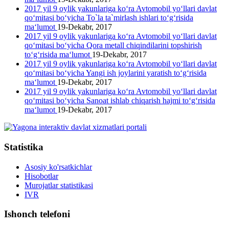
2017 yil 9 oylik yakunlariga ko‘ra Avtomobil yo‘llari davlat
qo‘mitasi bo‘yicha To`la ta`mirlash ishlari to‘g‘risida
ma‘lumot
19-Dekabr, 2017
2017 yil 9 oylik yakunlariga ko‘ra Avtomobil yo‘llari davlat
qo‘mitasi bo‘yicha Qora metall chiqindilarini topshirish
to‘g‘risida ma‘lumot
19-Dekabr, 2017
2017 yil 9 oylik yakunlariga ko‘ra Avtomobil yo‘llari davlat
qo‘mitasi bo‘yicha Yangi ish joylarini yaratish to‘g‘risida
ma‘lumot
19-Dekabr, 2017
2017 yil 9 oylik yakunlariga ko‘ra Avtomobil yo‘llari davlat
qo‘mitasi bo‘yicha Sanoat ishlab chiqarish hajmi to‘g‘risida
ma‘lumot
19-Dekabr, 2017
Statistika
Asosiy ko'rsatkichlar
Hisobotlar
Murojatlar statistikasi
IVR
Ishonch telefoni