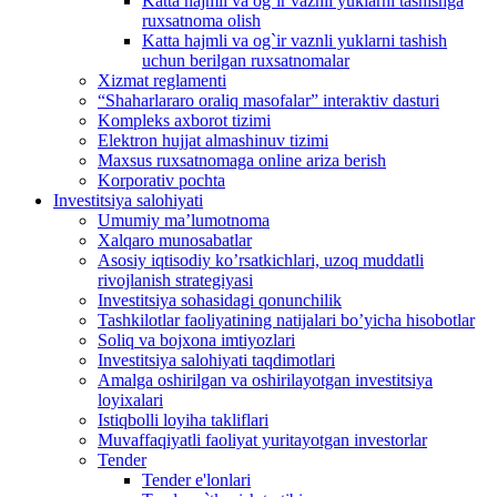
Katta hajmli va og`ir vaznli yuklarni tashishga
ruxsatnoma olish
Katta hajmli va og`ir vaznli yuklarni tashish
uchun berilgan ruxsatnomalar
Xizmat reglamenti
“Shaharlararo oraliq masofalar” interaktiv dasturi
Kompleks axborot tizimi
Elektron hujjat almashinuv tizimi
Maxsus ruxsatnomaga online ariza berish
Korporativ pochta
Investitsiya salohiyati
Umumiy maʼlumotnoma
Xalqaro munosabatlar
Аsosiy iqtisodiy koʼrsatkichlari, uzoq muddatli
rivojlanish strategiyasi
Investitsiya sohasidagi qonunchilik
Tashkilotlar faoliyatining natijalari boʼyicha hisobotlar
Soliq va bojxona imtiyozlari
Investitsiya salohiyati taqdimotlari
Аmalga oshirilgan va oshirilayotgan investitsiya
loyixalari
Istiqbolli loyiha takliflari
Muvaffaqiyatli faoliyat yuritayotgan investorlar
Tender
Tender e'lonlari