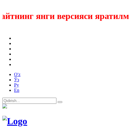
йтнинг янги версияси яратилмок
O'z
Ўз
Ру
En