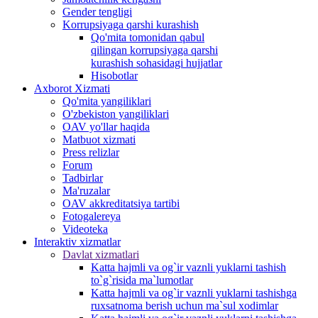
Gender tengligi
Korrupsiyaga qarshi kurashish
Qo'mita tomonidan qabul
qilingan korrupsiyaga qarshi
kurashish sohasidagi hujjatlar
Hisobotlar
Аxborot Xizmati
Qo'mita yangiliklari
O'zbekiston yangiliklari
OAV yo'llar haqida
Matbuot xizmati
Press relizlar
Forum
Tadbirlar
Ma'ruzalar
OAV akkreditatsiya tartibi
Fotogalereya
Videoteka
Interaktiv xizmatlar
Davlat xizmatlari
Katta hajmli va og`ir vaznli yuklarni tashish
to`g`risida ma`lumotlar
Katta hajmli va og`ir vaznli yuklarni tashishga
ruxsatnoma berish uchun ma`sul xodimlar