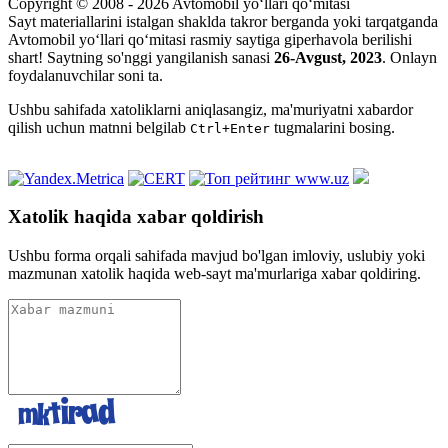
Copyright © 2008 - 2026 Avtomobil yo‘llari qo‘mitasi
Sayt materiallarini istalgan shaklda takror berganda yoki tarqatganda
Avtomobil yo‘llari qo‘mitasi rasmiy saytiga giperhavola berilishi
shart! Saytning so'nggi yangilanish sanasi
26-Avgust, 2023
. Onlayn
foydalanuvchilar soni
ta.
Ushbu sahifada xatoliklarni aniqlasangiz, ma'muriyatni xabardor
qilish uchun matnni belgilab
tugmalarini bosing.
Ctrl+Enter
Xatolik haqida xabar qoldirish
Ushbu forma orqali sahifada mavjud bo'lgan imloviy, uslubiy yoki
mazmunan xatolik haqida web-sayt ma'murlariga xabar qoldiring.