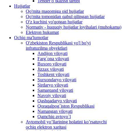
Tender o`tkazish tartibi
Hujjatlar
Qo'mita maqomiga oid hujjatlar
Qo'mita tomonidan qabul qilingan hujjatlar
O'z kuchini yo'qotgan hujjatlar
Normativ - huquqiy hujjatlar loyihalari (muhokama)
Elektron hukumat
Ochiq ma'lumotlar
O'zbekiston Respublikasi yo'l bo'yi
infratuzilma obyektlari
Andijon viloyati
Farg`ona viloyati
Buxoro viloyati
Jizzax viloyati
Toshkent viloyati
Surxondaryo viloyati
Sirdaryo viloyati
Samarqand viloyati
Navoiy viloyati
Qashqadaryo viloyati
Qoraqalpog`iston Respublikasi
Namangan viloyati
Qamchiq avtoyo`l
Avtomobil yo’llarining holatini ko’rsatuvchi
ochiq elektron xaritasi