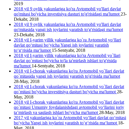
2019
2018 yil 9 oylik yakunlariga ko'ra Avtomobil yo'llari davlat
qo'mitasi bo'yicha investisiya dasturi to'g'risidagi ma'lumot
23-
Dekabr, 2018
2018 yil 9 oylik yakunlariga ko'ra Avtomobil yo'llari davlat
qo'mitasida yangi ish joylarini yаratish to'g'risidagi ma'lumot
23-Dekabr, 2018
2018 yil I-yarim yillik yakunlariga ko`ra Avtomobil yo‘llari
davlat qo‘mitasi bo‘yicha Yangi ish joylarini yaratish
to‘g‘risida ma‘lumot
15-Sentyabr, 2018
2018 yil I-yarim yillik yakunlariga ko'ra Avtomobil yo`llari
davlat qo`mitasi bo'yicha to'la ta'mirlash ishlari to'g'risida
ma'lumot
14-Sentyabr, 2018
2018 yil I-chorak yakunlariga ko'ra Avtomobil yo`llari davlat
qo`mitasida yangi ish joylarini yaratish to'g'risida ma'lumot
28-May, 2018
2018 yil I-chorak yakunlariga ko'ra Avtomobil yo`llari davlat
qo`mitasi bo'yicha investitsiya dasturi bo'yicha ma'lumot
28-
May, 2018
2018 yil I-chorak yakunlariga ko'ra Avtomobil yo`llari davlat
qo`mitasi Umumiy foydalanishdagi avtomobil yo‘llarini joriy
ta’mirlash va saqlash ishlari bo'yicha ma'lumot
28-May, 2018
2017 yil yakunlariga ko`ra Avtomobil yo‘llari davlat qo‘mitasi
bo‘yicha Yangi ish joylarini yaratish to‘g‘risida ma‘lumot
18-
Mart, 2018