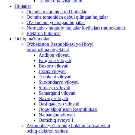
Tender o`tkazish tartibi
Hujjatlar
Qo'mita maqomiga oid hujjatlar
Qo'mita tomonidan qabul qilingan hujjatlar
O'z kuchini yo'qotgan hujjatlar
Normativ - huquqiy hujjatlar loyihalari (muhokama)
Elektron hukumat
Ochiq ma'lumotlar
O'zbekiston Respublikasi yo'l bo'yi
infratuzilma obyektlari
Andijon viloyati
Farg`ona viloyati
Buxoro viloyati
Jizzax viloyati
Toshkent viloyati
Surxondaryo viloyati
Sirdaryo viloyati
Samarqand viloyati
Navoiy viloyati
Qashqadaryo viloyati
Qoraqalpog`iston Respublikasi
Namangan viloyati
Qamchiq avtoyo`l
Avtomobil yo’llarining holatini ko’rsatuvchi
ochiq elektron xaritasi