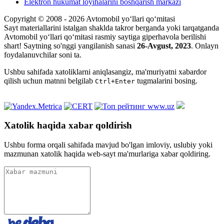
Elektron hukumat loyihalarini boshqarish markazi
Copyright © 2008 - 2026 Avtomobil yo‘llari qo‘mitasi
Sayt materiallarini istalgan shaklda takror berganda yoki tarqatganda
Avtomobil yo‘llari qo‘mitasi rasmiy saytiga giperhavola berilishi
shart! Saytning so'nggi yangilanish sanasi
26-Avgust, 2023
. Onlayn
foydalanuvchilar soni
ta.
Ushbu sahifada xatoliklarni aniqlasangiz, ma'muriyatni xabardor
qilish uchun matnni belgilab
tugmalarini bosing.
Ctrl+Enter
Xatolik haqida xabar qoldirish
Ushbu forma orqali sahifada mavjud bo'lgan imloviy, uslubiy yoki
mazmunan xatolik haqida web-sayt ma'murlariga xabar qoldiring.