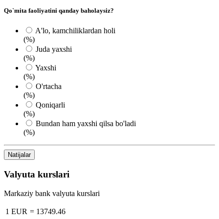
Qo`mita faoliyatini qanday baholaysiz?
A'lo, kamchiliklardan holi
(%)
Juda yaxshi
(%)
Yaxshi
(%)
O'rtacha
(%)
Qoniqarli
(%)
Bundan ham yaxshi qilsa bo'ladi
(%)
Natijalar
Valyuta kurslari
Markaziy bank valyuta kurslari
1 EUR
=
13749.46