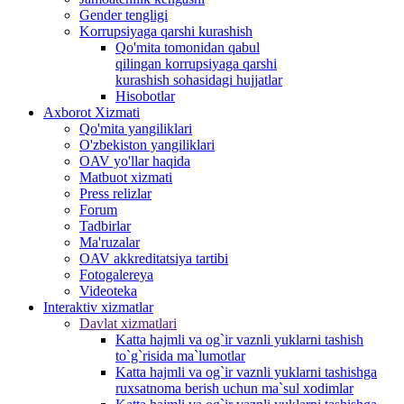
Gender tengligi
Korrupsiyaga qarshi kurashish
Qo'mita tomonidan qabul
qilingan korrupsiyaga qarshi
kurashish sohasidagi hujjatlar
Hisobotlar
Аxborot Xizmati
Qo'mita yangiliklari
O'zbekiston yangiliklari
OAV yo'llar haqida
Matbuot xizmati
Press relizlar
Forum
Tadbirlar
Ma'ruzalar
OAV akkreditatsiya tartibi
Fotogalereya
Videoteka
Interaktiv xizmatlar
Davlat xizmatlari
Katta hajmli va og`ir vaznli yuklarni tashish
to`g`risida ma`lumotlar
Katta hajmli va og`ir vaznli yuklarni tashishga
ruxsatnoma berish uchun ma`sul xodimlar