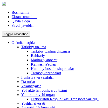
Bosh sahifa
Ekran suxandoni
Qayta aloqa
Savol-javoblar
Toggle navigation
Qo'mita haqida
Tarkibiy tuzilma
Tarkibiy tuzilma chizmasi
Rahbariyat
Markaziy apparat
Kengash a'zolari
Hududiy bosh boshqarmalar
Tarmoq korxonalari
Funksiya va vazifalar
Dasturlar
Vakansiyalar
Yo'l aktivlari boshqaruv tizimi
Yuqori turuvchi organ
O'zbekiston Respublikasi Transport Vazirligi
Yoshlar siyosati
Jamoatchilik kengashi