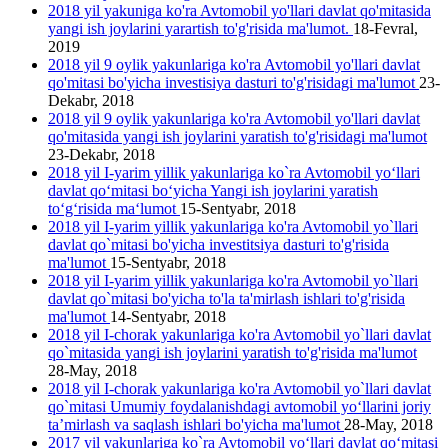
2018 yil yakuniga ko'ra Avtomobil yo'llari davlat qo'mitasida
yangi ish joylarini yarartish to'g'risida ma'lumot.
18-Fevral,
2019
2018 yil 9 oylik yakunlariga ko'ra Avtomobil yo'llari davlat
qo'mitasi bo'yicha investisiya dasturi to'g'risidagi ma'lumot
23-
Dekabr, 2018
2018 yil 9 oylik yakunlariga ko'ra Avtomobil yo'llari davlat
qo'mitasida yangi ish joylarini yаratish to'g'risidagi ma'lumot
23-Dekabr, 2018
2018 yil I-yarim yillik yakunlariga ko`ra Avtomobil yo‘llari
davlat qo‘mitasi bo‘yicha Yangi ish joylarini yaratish
to‘g‘risida ma‘lumot
15-Sentyabr, 2018
2018 yil I-yarim yillik yakunlariga ko'ra Avtomobil yo`llari
davlat qo`mitasi bo'yicha investitsiya dasturi to'g'risida
ma'lumot
15-Sentyabr, 2018
2018 yil I-yarim yillik yakunlariga ko'ra Avtomobil yo`llari
davlat qo`mitasi bo'yicha to'la ta'mirlash ishlari to'g'risida
ma'lumot
14-Sentyabr, 2018
2018 yil I-chorak yakunlariga ko'ra Avtomobil yo`llari davlat
qo`mitasida yangi ish joylarini yaratish to'g'risida ma'lumot
28-May, 2018
2018 yil I-chorak yakunlariga ko'ra Avtomobil yo`llari davlat
qo`mitasi Umumiy foydalanishdagi avtomobil yo‘llarini joriy
ta’mirlash va saqlash ishlari bo'yicha ma'lumot
28-May, 2018
2017 yil yakunlariga ko`ra Avtomobil yo‘llari davlat qo‘mitasi