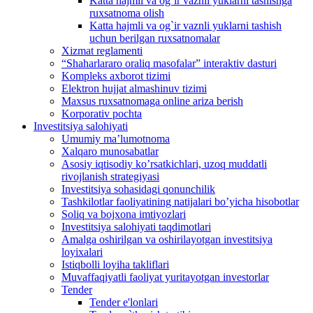
Katta hajmli va og`ir vaznli yuklarni tashishga
ruxsatnoma olish
Katta hajmli va og`ir vaznli yuklarni tashish
uchun berilgan ruxsatnomalar
Xizmat reglamenti
“Shaharlararo oraliq masofalar” interaktiv dasturi
Kompleks axborot tizimi
Elektron hujjat almashinuv tizimi
Maxsus ruxsatnomaga online ariza berish
Korporativ pochta
Investitsiya salohiyati
Umumiy maʼlumotnoma
Xalqaro munosabatlar
Аsosiy iqtisodiy koʼrsatkichlari, uzoq muddatli
rivojlanish strategiyasi
Investitsiya sohasidagi qonunchilik
Tashkilotlar faoliyatining natijalari boʼyicha hisobotlar
Soliq va bojxona imtiyozlari
Investitsiya salohiyati taqdimotlari
Аmalga oshirilgan va oshirilayotgan investitsiya
loyixalari
Istiqbolli loyiha takliflari
Muvaffaqiyatli faoliyat yuritayotgan investorlar
Tender
Tender e'lonlari