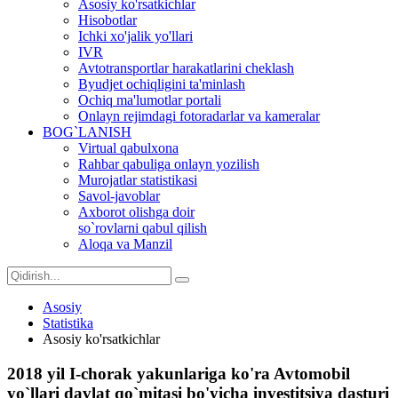
Asosiy ko'rsatkichlar
Hisobotlar
Ichki xo'jalik yo'llari
IVR
Avtotransportlar harakatlarini cheklash
Byudjet ochiqligini ta'minlash
Ochiq ma'lumotlar portali
Onlayn rejimdagi fotoradarlar va kameralar
BOG`LANISH
Virtual qabulxona
Rahbar qabuliga onlayn yozilish
Murojatlar statistikasi
Savol-javoblar
Axborot olishga doir
so`rovlarni qabul qilish
Aloqa va Manzil
Asosiy
Statistika
Asosiy ko'rsatkichlar
2018 yil I-chorak yakunlariga ko'ra Avtomobil
yo`llari davlat qo`mitasi bo'yicha investitsiya dasturi