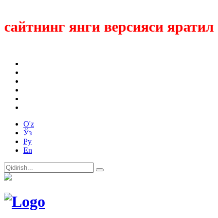
айтнинг янги версияси яратилмо
O'z
Ўз
Ру
En