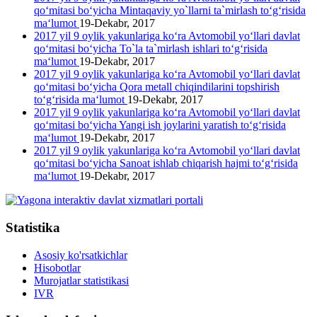
qo‘mitasi bo‘yicha Mintaqaviy yo`llarni ta`mirlash to‘g‘risida
ma‘lumot
19-Dekabr, 2017
2017 yil 9 oylik yakunlariga ko‘ra Avtomobil yo‘llari davlat
qo‘mitasi bo‘yicha To`la ta`mirlash ishlari to‘g‘risida
ma‘lumot
19-Dekabr, 2017
2017 yil 9 oylik yakunlariga ko‘ra Avtomobil yo‘llari davlat
qo‘mitasi bo‘yicha Qora metall chiqindilarini topshirish
to‘g‘risida ma‘lumot
19-Dekabr, 2017
2017 yil 9 oylik yakunlariga ko‘ra Avtomobil yo‘llari davlat
qo‘mitasi bo‘yicha Yangi ish joylarini yaratish to‘g‘risida
ma‘lumot
19-Dekabr, 2017
2017 yil 9 oylik yakunlariga ko‘ra Avtomobil yo‘llari davlat
qo‘mitasi bo‘yicha Sanoat ishlab chiqarish hajmi to‘g‘risida
ma‘lumot
19-Dekabr, 2017
Statistika
Asosiy ko'rsatkichlar
Hisobotlar
Murojatlar statistikasi
IVR