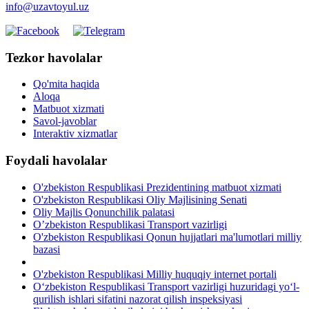
info@uzavtoyul.uz
Tezkor havolalar
Qo'mita haqida
Aloqa
Matbuot xizmati
Savol-javoblar
Interaktiv xizmatlar
Foydali havolalar
O'zbekiston Respublikasi Prezidentining matbuot xizmati
O'zbekiston Respublikasi Oliy Majlisining Senati
Oliy Majlis Qonunchilik palatasi
O’zbekiston Respublikasi Transport vazirligi
O'zbekiston Respublikasi Qonun hujjatlari ma'lumotlari milliy
bazasi
O'zbekiston Respublikasi Milliy huquqiy internet portali
O‘zbekiston Respublikasi Transport vazirligi huzuridagi yo‘l-
qurilish ishlari sifatini nazorat qilish inspeksiyasi