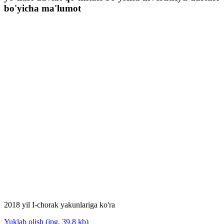
bo'yicha ma'lumot
2018 yil I-chorak yakunlariga ko'ra
Yuklab olish (jpg, 39,8 kb)