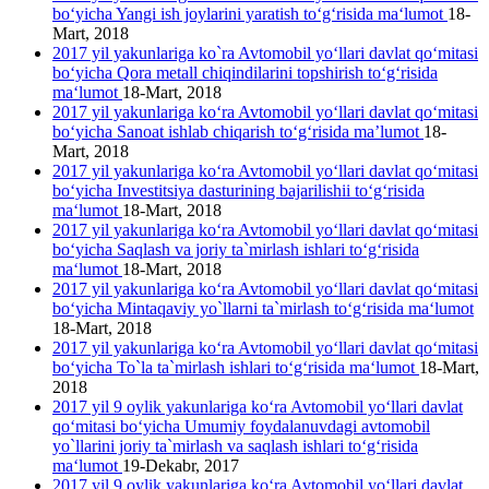
bo‘yicha Yangi ish joylarini yaratish to‘g‘risida ma‘lumot
18-
Mart, 2018
2017 yil yakunlariga ko`ra Avtomobil yo‘llari davlat qo‘mitasi
bo‘yicha Qora metall chiqindilarini topshirish to‘g‘risida
ma‘lumot
18-Mart, 2018
2017 yil yakunlariga ko‘ra Avtomobil yo‘llari davlat qo‘mitasi
bo‘yicha Sanoat ishlab chiqarish to‘g‘risida ma’lumot
18-
Mart, 2018
2017 yil yakunlariga ko‘ra Avtomobil yo‘llari davlat qo‘mitasi
bo‘yicha Investitsiya dasturining bajarilishii to‘g‘risida
ma‘lumot
18-Mart, 2018
2017 yil yakunlariga ko‘ra Avtomobil yo‘llari davlat qo‘mitasi
bo‘yicha Saqlash va joriy ta`mirlash ishlari to‘g‘risida
ma‘lumot
18-Mart, 2018
2017 yil yakunlariga ko‘ra Avtomobil yo‘llari davlat qo‘mitasi
bo‘yicha Mintaqaviy yo`llarni ta`mirlash to‘g‘risida ma‘lumot
18-Mart, 2018
2017 yil yakunlariga ko‘ra Avtomobil yo‘llari davlat qo‘mitasi
bo‘yicha To`la ta`mirlash ishlari to‘g‘risida ma‘lumot
18-Mart,
2018
2017 yil 9 oylik yakunlariga ko‘ra Avtomobil yo‘llari davlat
qo‘mitasi bo‘yicha Umumiy foydalanuvdagi avtomobil
yo`llarini joriy ta`mirlash va saqlash ishlari to‘g‘risida
ma‘lumot
19-Dekabr, 2017
2017 yil 9 oylik yakunlariga ko‘ra Avtomobil yo‘llari davlat