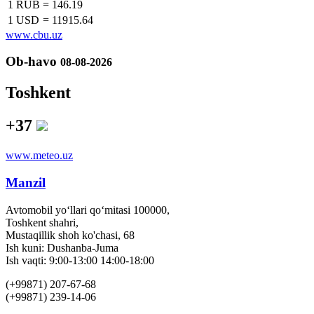
1 RUB
=
146.19
1 USD
=
11915.64
www.cbu.uz
Ob-havo
08-08-2026
Toshkent
+37
www.meteo.uz
Manzil
Avtomobil yo‘llari qo‘mitasi 100000,
Toshkent shahri,
Mustaqillik shoh ko'chasi, 68
Ish kuni: Dushanba-Juma
Ish vaqti: 9:00-13:00 14:00-18:00
(+99871) 207-67-68
(+99871) 239-14-06