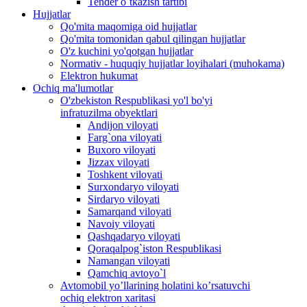
Tender o`tkazish tartibi
Hujjatlar
Qo'mita maqomiga oid hujjatlar
Qo'mita tomonidan qabul qilingan hujjatlar
O'z kuchini yo'qotgan hujjatlar
Normativ - huquqiy hujjatlar loyihalari (muhokama)
Elektron hukumat
Ochiq ma'lumotlar
O'zbekiston Respublikasi yo'l bo'yi
infratuzilma obyektlari
Andijon viloyati
Farg`ona viloyati
Buxoro viloyati
Jizzax viloyati
Toshkent viloyati
Surxondaryo viloyati
Sirdaryo viloyati
Samarqand viloyati
Navoiy viloyati
Qashqadaryo viloyati
Qoraqalpog`iston Respublikasi
Namangan viloyati
Qamchiq avtoyo`l
Avtomobil yo’llarining holatini ko’rsatuvchi
ochiq elektron xaritasi