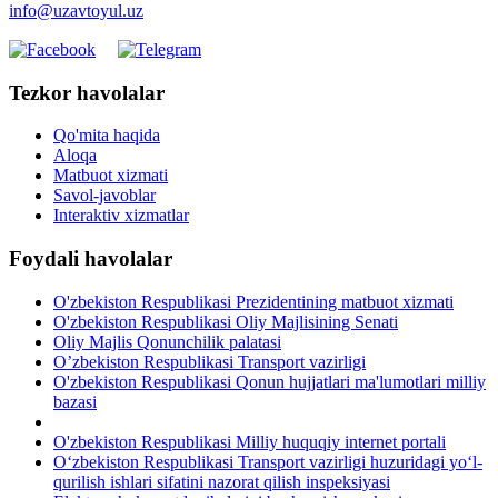
info@uzavtoyul.uz
Tezkor havolalar
Qo'mita haqida
Aloqa
Matbuot xizmati
Savol-javoblar
Interaktiv xizmatlar
Foydali havolalar
O'zbekiston Respublikasi Prezidentining matbuot xizmati
O'zbekiston Respublikasi Oliy Majlisining Senati
Oliy Majlis Qonunchilik palatasi
O’zbekiston Respublikasi Transport vazirligi
O'zbekiston Respublikasi Qonun hujjatlari ma'lumotlari milliy
bazasi
O'zbekiston Respublikasi Milliy huquqiy internet portali
O‘zbekiston Respublikasi Transport vazirligi huzuridagi yo‘l-
qurilish ishlari sifatini nazorat qilish inspeksiyasi