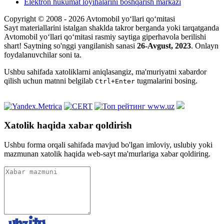
Elektron hukumat loyihalarini boshqarish markazi
Copyright © 2008 - 2026 Avtomobil yo‘llari qo‘mitasi
Sayt materiallarini istalgan shaklda takror berganda yoki tarqatganda
Avtomobil yo‘llari qo‘mitasi rasmiy saytiga giperhavola berilishi
shart! Saytning so'nggi yangilanish sanasi
26-Avgust, 2023
. Onlayn
foydalanuvchilar soni
ta.
Ushbu sahifada xatoliklarni aniqlasangiz, ma'muriyatni xabardor
qilish uchun matnni belgilab
tugmalarini bosing.
Ctrl+Enter
Xatolik haqida xabar qoldirish
Ushbu forma orqali sahifada mavjud bo'lgan imloviy, uslubiy yoki
mazmunan xatolik haqida web-sayt ma'murlariga xabar qoldiring.