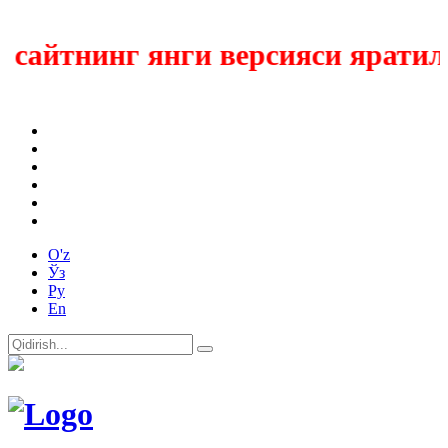
айтнинг янги версияси яратилмо
O'z
Ўз
Ру
En