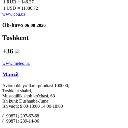
1 RUB
=
146.37
1 USD
=
11886.72
www.cbu.uz
Ob-havo
06-08-2026
Toshkent
+36
www.meteo.uz
Manzil
Avtomobil yo‘llari qo‘mitasi 100000,
Toshkent shahri,
Mustaqillik shoh ko'chasi, 68
Ish kuni: Dushanba-Juma
Ish vaqti: 9:00-13:00 14:00-18:00
(+99871) 207-67-68
(+99871) 239-14-06