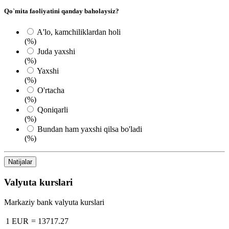
Qo`mita faoliyatini qanday baholaysiz?
A'lo, kamchiliklardan holi
(%)
Juda yaxshi
(%)
Yaxshi
(%)
O'rtacha
(%)
Qoniqarli
(%)
Bundan ham yaxshi qilsa bo'ladi
(%)
Natijalar
Valyuta kurslari
Markaziy bank valyuta kurslari
1 EUR
=
13717.27