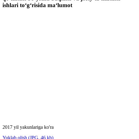
ishlari to‘g‘risida ma‘lumot
2017 yil yakunlariga ko'ra
Yuklab olish (JPG, 46 kb)