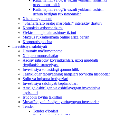
Katta hajmli va og`ir vaznli yuklarni tashishga
ruxsatnoma olish
Katta hajmli va og`ir vaznli yuklarni tashish
uchun berilgan ruxsatnomalar
Xizmat reglamenti
“Shaharlararo oraliq masofalar” interaktiv dasturi
Kompleks axborot tizimi
Elektron hujjat almashinuv tizimi
Maxsus ruxsatnomaga online ariza berish
Korporativ pochta
Investitsiya salohiyati
Umumiy maʼlumotnoma
Xalqaro munosabatlar
Аsosiy iqtisodiy koʼrsatkichlari, uzoq muddatli
rivojlanish strategiyasi
Investitsiya sohasidagi qonunchilik
Tashkilotlar faoliyatining natijalari boʼyicha hisobotlar
Soliq va bojxona imtiyozlari
Investitsiya salohiyati taqdimotlari
Аmalga oshirilgan va oshirilayotgan investitsiya
loyixalari
Istiqbolli loyiha takliflari
Muvaffaqiyatli faoliyat yuritayotgan investorlar
Tender
Tender e'lonlari