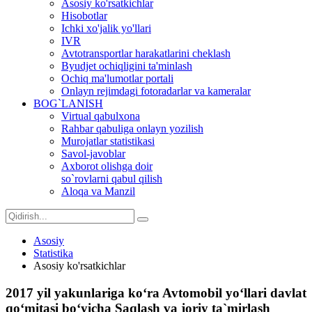
Asosiy ko'rsatkichlar
Hisobotlar
Ichki xo'jalik yo'llari
IVR
Avtotransportlar harakatlarini cheklash
Byudjet ochiqligini ta'minlash
Ochiq ma'lumotlar portali
Onlayn rejimdagi fotoradarlar va kameralar
BOG`LANISH
Virtual qabulxona
Rahbar qabuliga onlayn yozilish
Murojatlar statistikasi
Savol-javoblar
Axborot olishga doir
so`rovlarni qabul qilish
Aloqa va Manzil
Asosiy
Statistika
Asosiy ko'rsatkichlar
2017 yil yakunlariga ko‘ra Avtomobil yo‘llari davlat
qo‘mitasi bo‘yicha Saqlash va joriy ta`mirlash