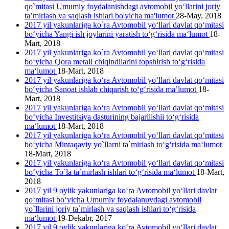
qo`mitasi Umumiy foydalanishdagi avtomobil yo‘llarini joriy
ta’mirlash va saqlash ishlari bo'yicha ma'lumot
28-May, 2018
2017 yil yakunlariga ko`ra Avtomobil yo‘llari davlat qo‘mitasi
bo‘yicha Yangi ish joylarini yaratish to‘g‘risida ma‘lumot
18-
Mart, 2018
2017 yil yakunlariga ko`ra Avtomobil yo‘llari davlat qo‘mitasi
bo‘yicha Qora metall chiqindilarini topshirish to‘g‘risida
ma‘lumot
18-Mart, 2018
2017 yil yakunlariga ko‘ra Avtomobil yo‘llari davlat qo‘mitasi
bo‘yicha Sanoat ishlab chiqarish to‘g‘risida ma’lumot
18-
Mart, 2018
2017 yil yakunlariga ko‘ra Avtomobil yo‘llari davlat qo‘mitasi
bo‘yicha Investitsiya dasturining bajarilishii to‘g‘risida
ma‘lumot
18-Mart, 2018
2017 yil yakunlariga ko‘ra Avtomobil yo‘llari davlat qo‘mitasi
bo‘yicha Mintaqaviy yo`llarni ta`mirlash to‘g‘risida ma‘lumot
18-Mart, 2018
2017 yil yakunlariga ko‘ra Avtomobil yo‘llari davlat qo‘mitasi
bo‘yicha To`la ta`mirlash ishlari to‘g‘risida ma‘lumot
18-Mart,
2018
2017 yil 9 oylik yakunlariga ko‘ra Avtomobil yo‘llari davlat
qo‘mitasi bo‘yicha Umumiy foydalanuvdagi avtomobil
yo`llarini joriy ta`mirlash va saqlash ishlari to‘g‘risida
ma‘lumot
19-Dekabr, 2017
2017 yil 9 oylik yakunlariga ko‘ra Avtomobil yo‘llari davlat