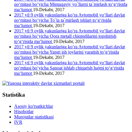
qo‘mitasi bo‘yicha Mintaqaviy yo`llarni ta`mirlash to‘g‘risida
ma‘lumot
19-Dekabr, 2017
2017 yil 9 oylik yakunlariga ko‘ra Avtomobil yo‘llari davlat
qo‘mitasi bo‘yicha To`la ta`mirlash ishlari to‘g‘risida
ma‘lumot
19-Dekabr, 2017
2017 yil 9 oylik yakunlariga ko‘ra Avtomobil yo‘llari davlat
qo‘mitasi bo‘yicha Qora metall chiqindilarini topshirish
to‘g‘risida ma‘lumot
19-Dekabr, 2017
2017 yil 9 oylik yakunlariga ko‘ra Avtomobil yo‘llari davlat
qo‘mitasi bo‘yicha Yangi ish joylarini yaratish to‘g‘risida
ma‘lumot
19-Dekabr, 2017
2017 yil 9 oylik yakunlariga ko‘ra Avtomobil yo‘llari davlat
qo‘mitasi bo‘yicha Sanoat ishlab chiqarish hajmi to‘g‘risida
ma‘lumot
19-Dekabr, 2017
Statistika
Asosiy ko'rsatkichlar
Hisobotlar
Murojatlar statistikasi
IVR