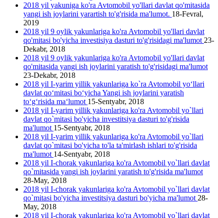
2018 yil yakuniga ko'ra Avtomobil yo'llari davlat qo'mitasida
yangi ish joylarini yarartish to'g'risida ma'lumot.
18-Fevral,
2019
2018 yil 9 oylik yakunlariga ko'ra Avtomobil yo'llari davlat
qo'mitasi bo'yicha investisiya dasturi to'g'risidagi ma'lumot
23-
Dekabr, 2018
2018 yil 9 oylik yakunlariga ko'ra Avtomobil yo'llari davlat
qo'mitasida yangi ish joylarini yаratish to'g'risidagi ma'lumot
23-Dekabr, 2018
2018 yil I-yarim yillik yakunlariga ko`ra Avtomobil yo‘llari
davlat qo‘mitasi bo‘yicha Yangi ish joylarini yaratish
to‘g‘risida ma‘lumot
15-Sentyabr, 2018
2018 yil I-yarim yillik yakunlariga ko'ra Avtomobil yo`llari
davlat qo`mitasi bo'yicha investitsiya dasturi to'g'risida
ma'lumot
15-Sentyabr, 2018
2018 yil I-yarim yillik yakunlariga ko'ra Avtomobil yo`llari
davlat qo`mitasi bo'yicha to'la ta'mirlash ishlari to'g'risida
ma'lumot
14-Sentyabr, 2018
2018 yil I-chorak yakunlariga ko'ra Avtomobil yo`llari davlat
qo`mitasida yangi ish joylarini yaratish to'g'risida ma'lumot
28-May, 2018
2018 yil I-chorak yakunlariga ko'ra Avtomobil yo`llari davlat
qo`mitasi bo'yicha investitsiya dasturi bo'yicha ma'lumot
28-
May, 2018
2018 yil I-chorak yakunlariga ko'ra Avtomobil yo`llari davlat