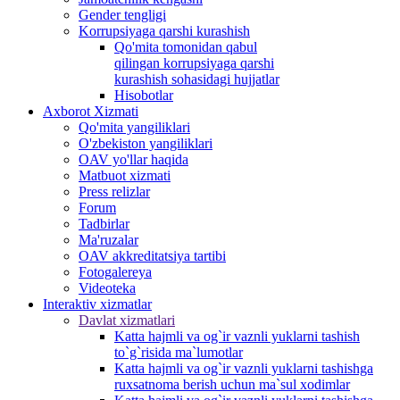
Gender tengligi
Korrupsiyaga qarshi kurashish
Qo'mita tomonidan qabul
qilingan korrupsiyaga qarshi
kurashish sohasidagi hujjatlar
Hisobotlar
Аxborot Xizmati
Qo'mita yangiliklari
O'zbekiston yangiliklari
OAV yo'llar haqida
Matbuot xizmati
Press relizlar
Forum
Tadbirlar
Ma'ruzalar
OAV akkreditatsiya tartibi
Fotogalereya
Videoteka
Interaktiv xizmatlar
Davlat xizmatlari
Katta hajmli va og`ir vaznli yuklarni tashish
to`g`risida ma`lumotlar
Katta hajmli va og`ir vaznli yuklarni tashishga
ruxsatnoma berish uchun ma`sul xodimlar