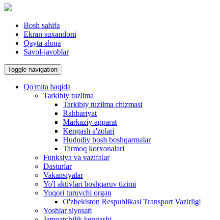
Bosh sahifa
Ekran suxandoni
Qayta aloqa
Savol-javoblar
Toggle navigation
Qo'mita haqida
Tarkibiy tuzilma
Tarkibiy tuzilma chizmasi
Rahbariyat
Markaziy apparat
Kengash a'zolari
Hududiy bosh boshqarmalar
Tarmoq korxonalari
Funksiya va vazifalar
Dasturlar
Vakansiyalar
Yo'l aktivlari boshqaruv tizimi
Yuqori turuvchi organ
O'zbekiston Respublikasi Transport Vazirligi
Yoshlar siyosati
Jamoatchilik kengashi