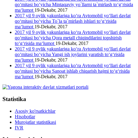
qo‘mitasi bo‘yicha Mintaqaviy yo`llarni ta`mirlash to‘g‘risida
ma‘lumot
19-Dekabr, 2017
2017 yil 9 oylik yakunlariga ko‘ra Avtomobil yo‘llari davlat
qo‘mitasi bo‘yicha To`la ta`mirlash ishlari to‘g‘risida
ma‘lumot
19-Dekabr, 2017
2017 yil 9 oylik yakunlariga ko‘ra Avtomobil yo‘llari davlat
qo‘mitasi bo‘yicha Qora metall chiqindilarini topshirish
to‘g‘risida ma‘lumot
19-Dekabr, 2017
2017 yil 9 oylik yakunlariga ko‘ra Avtomobil yo‘llari davlat
qo‘mitasi bo‘yicha Yangi ish joylarini yaratish to‘g‘risida
ma‘lumot
19-Dekabr, 2017
2017 yil 9 oylik yakunlariga ko‘ra Avtomobil yo‘llari davlat
qo‘mitasi bo‘yicha Sanoat ishlab chiqarish hajmi to‘g‘risida
ma‘lumot
19-Dekabr, 2017
Statistika
Asosiy ko'rsatkichlar
Hisobotlar
Murojatlar statistikasi
IVR