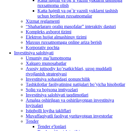
Katta hajmli va og`ir vaznli yuklarni tashishga
ruxsatnoma olish
Katta hajmli va og`ir vaznli yuklarni tashish
uchun berilgan ruxsatnomalar
Xizmat reglamenti
“Shaharlararo oraliq masofalar” interaktiv dasturi
Kompleks axborot tizimi
Elektron hujjat almashinuv tizimi
Maxsus ruxsatnomaga online ariza berish
Korporativ pochta
Investitsiya salohiyati
Umumiy maʼlumotnoma
Xalqaro munosabatlar
Аsosiy iqtisodiy koʼrsatkichlari, uzoq muddatli
rivojlanish strategiyasi
Investitsiya sohasidagi qonunchilik
Tashkilotlar faoliyatining natijalari boʼyicha hisobotlar
Soliq va bojxona imtiyozlari
Investitsiya salohiyati taqdimotlari
Аmalga oshirilgan va oshirilayotgan investitsiya
loyixalari
Istiqbolli loyiha takliflari
Muvaffaqiyatli faoliyat yuritayotgan investorlar
Tender
Tender e'lonlari