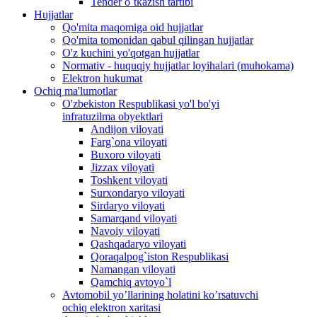
Tender o`tkazish tartibi
Hujjatlar
Qo'mita maqomiga oid hujjatlar
Qo'mita tomonidan qabul qilingan hujjatlar
O'z kuchini yo'qotgan hujjatlar
Normativ - huquqiy hujjatlar loyihalari (muhokama)
Elektron hukumat
Ochiq ma'lumotlar
O'zbekiston Respublikasi yo'l bo'yi
infratuzilma obyektlari
Andijon viloyati
Farg`ona viloyati
Buxoro viloyati
Jizzax viloyati
Toshkent viloyati
Surxondaryo viloyati
Sirdaryo viloyati
Samarqand viloyati
Navoiy viloyati
Qashqadaryo viloyati
Qoraqalpog`iston Respublikasi
Namangan viloyati
Qamchiq avtoyo`l
Avtomobil yo’llarining holatini ko’rsatuvchi
ochiq elektron xaritasi