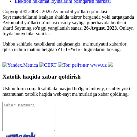
Elektron hukumat loyihalarini boshqarish markazi
Copyright © 2008 - 2026 Avtomobil yo‘llari qo‘mitasi
Sayt materiallarini istalgan shaklda takror berganda yoki tarqatganda
Avtomobil yo‘llari qo‘mitasi rasmiy saytiga giperhavola berilishi
shart! Saytning so'nggi yangilanish sanasi
26-Avgust, 2023
. Onlayn
foydalanuvchilar soni
ta.
Ushbu sahifada xatoliklarni aniqlasangiz, ma'muriyatni xabardor
qilish uchun matnni belgilab
tugmalarini bosing.
Ctrl+Enter
Xatolik haqida xabar qoldirish
Ushbu forma orqali sahifada mavjud bo'lgan imloviy, uslubiy yoki
mazmunan xatolik haqida web-sayt ma'murlariga xabar qoldiring.