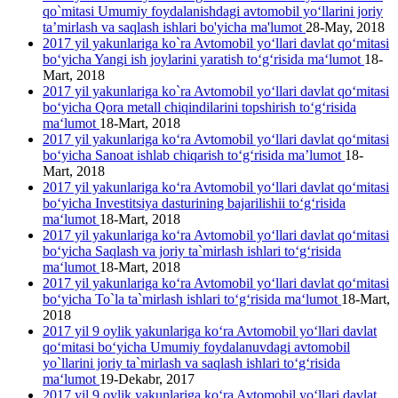
qo`mitasi Umumiy foydalanishdagi avtomobil yo‘llarini joriy
ta’mirlash va saqlash ishlari bo'yicha ma'lumot
28-May, 2018
2017 yil yakunlariga ko`ra Avtomobil yo‘llari davlat qo‘mitasi
bo‘yicha Yangi ish joylarini yaratish to‘g‘risida ma‘lumot
18-
Mart, 2018
2017 yil yakunlariga ko`ra Avtomobil yo‘llari davlat qo‘mitasi
bo‘yicha Qora metall chiqindilarini topshirish to‘g‘risida
ma‘lumot
18-Mart, 2018
2017 yil yakunlariga ko‘ra Avtomobil yo‘llari davlat qo‘mitasi
bo‘yicha Sanoat ishlab chiqarish to‘g‘risida ma’lumot
18-
Mart, 2018
2017 yil yakunlariga ko‘ra Avtomobil yo‘llari davlat qo‘mitasi
bo‘yicha Investitsiya dasturining bajarilishii to‘g‘risida
ma‘lumot
18-Mart, 2018
2017 yil yakunlariga ko‘ra Avtomobil yo‘llari davlat qo‘mitasi
bo‘yicha Saqlash va joriy ta`mirlash ishlari to‘g‘risida
ma‘lumot
18-Mart, 2018
2017 yil yakunlariga ko‘ra Avtomobil yo‘llari davlat qo‘mitasi
bo‘yicha To`la ta`mirlash ishlari to‘g‘risida ma‘lumot
18-Mart,
2018
2017 yil 9 oylik yakunlariga ko‘ra Avtomobil yo‘llari davlat
qo‘mitasi bo‘yicha Umumiy foydalanuvdagi avtomobil
yo`llarini joriy ta`mirlash va saqlash ishlari to‘g‘risida
ma‘lumot
19-Dekabr, 2017
2017 yil 9 oylik yakunlariga ko‘ra Avtomobil yo‘llari davlat