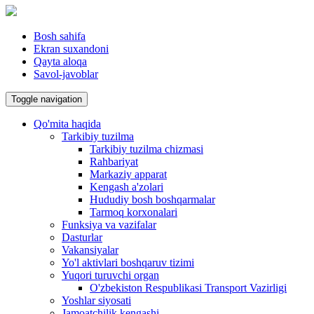
Bosh sahifa
Ekran suxandoni
Qayta aloqa
Savol-javoblar
Toggle navigation
Qo'mita haqida
Tarkibiy tuzilma
Tarkibiy tuzilma chizmasi
Rahbariyat
Markaziy apparat
Kengash a'zolari
Hududiy bosh boshqarmalar
Tarmoq korxonalari
Funksiya va vazifalar
Dasturlar
Vakansiyalar
Yo'l aktivlari boshqaruv tizimi
Yuqori turuvchi organ
O'zbekiston Respublikasi Transport Vazirligi
Yoshlar siyosati
Jamoatchilik kengashi