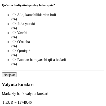
Qo`mita faoliyatini qanday baholaysiz?
A'lo, kamchiliklardan holi
(%)
Juda yaxshi
(%)
Yaxshi
(%)
O'rtacha
(%)
Qoniqarli
(%)
Bundan ham yaxshi qilsa bo'ladi
(%)
Natijalar
Valyuta kurslari
Markaziy bank valyuta kurslari
1 EUR
=
13749.46