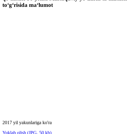
to‘g‘risida ma‘lumot
2017 yil yakunlariga ko'ra
Yuklab olish (JPG, 50 kb)