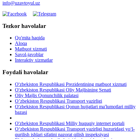
info@uzavtoyul.uz
Tezkor havolalar
Qo'mita haqida
Aloqa
Matbuot xizmati
Savol-javoblar
Interaktiv xizmatlar
Foydali havolalar
O'zbekiston Respublikasi Prezidentining matbuot xizmati
O'zbekiston Respublikasi Oliy Majlisining Senati
Oliy Majlis Qonunchilik palatasi
O’zbekiston Respublikasi Transport vazirligi
O'zbekiston Respublikasi Qonun hujjatlari ma'lumotlari milliy
bazasi
O'zbekiston Respublikasi Milliy huquqiy internet portali
O‘zbekiston Respublikasi Transport vazirligi huzuridagi yo‘l-
qurilish ishlari sifatini nazorat qilish inspeksiyasi