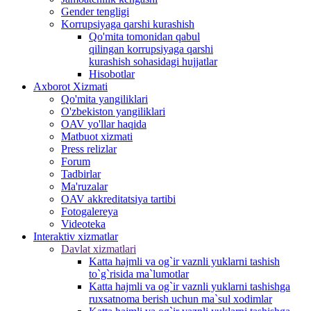
Gender tengligi
Korrupsiyaga qarshi kurashish
Qo'mita tomonidan qabul
qilingan korrupsiyaga qarshi
kurashish sohasidagi hujjatlar
Hisobotlar
Аxborot Xizmati
Qo'mita yangiliklari
O'zbekiston yangiliklari
OAV yo'llar haqida
Matbuot xizmati
Press relizlar
Forum
Tadbirlar
Ma'ruzalar
OAV akkreditatsiya tartibi
Fotogalereya
Videoteka
Interaktiv xizmatlar
Davlat xizmatlari
Katta hajmli va og`ir vaznli yuklarni tashish
to`g`risida ma`lumotlar
Katta hajmli va og`ir vaznli yuklarni tashishga
ruxsatnoma berish uchun ma`sul xodimlar