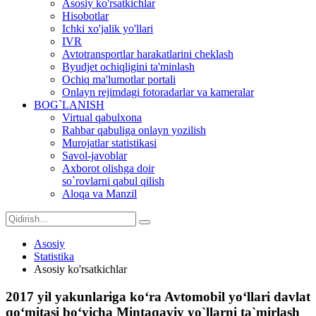
Asosiy ko'rsatkichlar
Hisobotlar
Ichki xo'jalik yo'llari
IVR
Avtotransportlar harakatlarini cheklash
Byudjet ochiqligini ta'minlash
Ochiq ma'lumotlar portali
Onlayn rejimdagi fotoradarlar va kameralar
BOG`LANISH
Virtual qabulxona
Rahbar qabuliga onlayn yozilish
Murojatlar statistikasi
Savol-javoblar
Axborot olishga doir
so`rovlarni qabul qilish
Aloqa va Manzil
Asosiy
Statistika
Asosiy ko'rsatkichlar
2017 yil yakunlariga ko‘ra Avtomobil yo‘llari davlat
qo‘mitasi bo‘yicha Mintaqaviy yo`llarni ta`mirlash