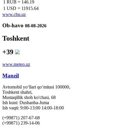
1 RUB
=
146.19
1 USD
=
11915.64
www.cbu.uz
Ob-havo
08-08-2026
Toshkent
+39
www.meteo.uz
Manzil
Avtomobil yo‘llari qo‘mitasi 100000,
Toshkent shahri,
Mustaqillik shoh ko'chasi, 68
Ish kuni: Dushanba-Juma
Ish vaqti: 9:00-13:00 14:00-18:00
(+99871) 207-67-68
(+99871) 239-14-06