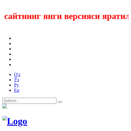
айтнинг янги версияси яратилм
O'z
Ўз
Ру
En