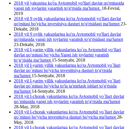
2018 yil yakuniga ko'ra Avtomobil yo'llari davlat qo'mitasida
yangi ish joylarini yarartish to'g'risida ma'lumot.
18-Fevral,
2019
2018 yil 9 oylik yakunlariga ko'ra Avtomobil yo'llari davlat
qo'mitasi bo'yicha investisiya dasturi to'g'risidagi ma'lumot
23-
Dekabr, 2018
2018 yil 9 oylik yakunlariga ko'ra Avtomobil yo'llari davlat
qo'mitasida yangi ish joylarini yаratish to'g'risidagi ma'lumot
23-Dekabr, 2018
2018 yil I-yarim yillik yakunlariga ko`ra Avtomobil yo‘llari
davlat qo‘mitasi bo‘yicha Yangi ish joylarini yaratish
to‘g‘risida ma‘lumot
15-Sentyabr, 2018
2018 yil I-yarim yillik yakunlariga ko'ra Avtomobil yo`llari
davlat qo`mitasi bo'yicha investitsiya dasturi to'g'risida
ma'lumot
15-Sentyabr, 2018
2018 yil I-yarim yillik yakunlariga ko'ra Avtomobil yo`llari
davlat qo`mitasi bo'yicha to'la ta'mirlash ishlari to'g'risida
ma'lumot
14-Sentyabr, 2018
2018 yil I-chorak yakunlariga ko'ra Avtomobil yo`llari davlat
qo`mitasida yangi ish joylarini yaratish to'g'risida ma'lumot
28-May, 2018
2018 yil I-chorak yakunlariga ko'ra Avtomobil yo`llari davlat
qo`mitasi bo'yicha investitsiya dasturi bo'yicha ma'lumot
28-
May, 2018
2018 yil I-chorak yakunlariga ko'ra Avtomobil yo`llari davlat