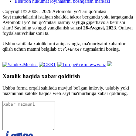
Elektron hukumat loyihalarini boshqarish markazi
Copyright © 2008 - 2026 Avtomobil yo‘llari qo‘mitasi
Sayt materiallarini istalgan shaklda takror berganda yoki tarqatganda
Avtomobil yo‘llari qo‘mitasi rasmiy saytiga giperhavola berilishi
shart! Saytning so'nggi yangilanish sanasi
26-Avgust, 2023
. Onlayn
foydalanuvchilar soni
ta.
Ushbu sahifada xatoliklarni aniqlasangiz, ma'muriyatni xabardor
qilish uchun matnni belgilab
tugmalarini bosing.
Ctrl+Enter
Xatolik haqida xabar qoldirish
Ushbu forma orqali sahifada mavjud bo'lgan imloviy, uslubiy yoki
mazmunan xatolik haqida web-sayt ma'murlariga xabar qoldiring.