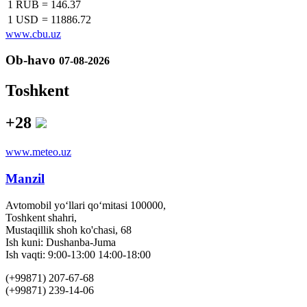
1 RUB
=
146.37
1 USD
=
11886.72
www.cbu.uz
Ob-havo
07-08-2026
Toshkent
+28
www.meteo.uz
Manzil
Avtomobil yo‘llari qo‘mitasi 100000,
Toshkent shahri,
Mustaqillik shoh ko'chasi, 68
Ish kuni: Dushanba-Juma
Ish vaqti: 9:00-13:00 14:00-18:00
(+99871) 207-67-68
(+99871) 239-14-06