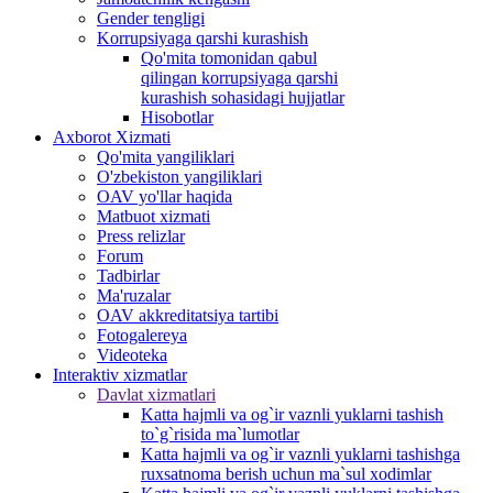
Gender tengligi
Korrupsiyaga qarshi kurashish
Qo'mita tomonidan qabul
qilingan korrupsiyaga qarshi
kurashish sohasidagi hujjatlar
Hisobotlar
Аxborot Xizmati
Qo'mita yangiliklari
O'zbekiston yangiliklari
OAV yo'llar haqida
Matbuot xizmati
Press relizlar
Forum
Tadbirlar
Ma'ruzalar
OAV akkreditatsiya tartibi
Fotogalereya
Videoteka
Interaktiv xizmatlar
Davlat xizmatlari
Katta hajmli va og`ir vaznli yuklarni tashish
to`g`risida ma`lumotlar
Katta hajmli va og`ir vaznli yuklarni tashishga
ruxsatnoma berish uchun ma`sul xodimlar