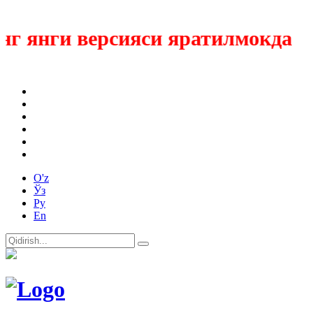
 янги версияси яратилмокда
O'z
Ўз
Ру
En