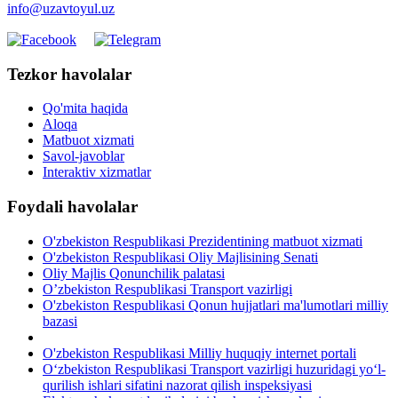
info@uzavtoyul.uz
Tezkor havolalar
Qo'mita haqida
Aloqa
Matbuot xizmati
Savol-javoblar
Interaktiv xizmatlar
Foydali havolalar
O'zbekiston Respublikasi Prezidentining matbuot xizmati
O'zbekiston Respublikasi Oliy Majlisining Senati
Oliy Majlis Qonunchilik palatasi
O’zbekiston Respublikasi Transport vazirligi
O'zbekiston Respublikasi Qonun hujjatlari ma'lumotlari milliy
bazasi
O'zbekiston Respublikasi Milliy huquqiy internet portali
O‘zbekiston Respublikasi Transport vazirligi huzuridagi yo‘l-
qurilish ishlari sifatini nazorat qilish inspeksiyasi