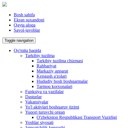
Bosh sahifa
Ekran suxandoni
Qayta aloqa
Savol-javoblar
Toggle navigation
Qo'mita haqida
Tarkibiy tuzilma
Tarkibiy tuzilma chizmasi
Rahbariyat
Markaziy apparat
Kengash a'zolari
Hududiy bosh boshqarmalar
Tarmoq korxonalari
Funksiya va vazifalar
Dasturlar
Vakansiyalar
Yo'l aktivlari boshqaruv tizimi
Yuqori turuvchi organ
O'zbekiston Respublikasi Transport Vazirligi
Yoshlar siyosati
Jamoatchilik kengashi