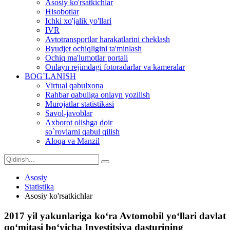
Asosiy ko'rsatkichlar
Hisobotlar
Ichki xo'jalik yo'llari
IVR
Avtotransportlar harakatlarini cheklash
Byudjet ochiqligini ta'minlash
Ochiq ma'lumotlar portali
Onlayn rejimdagi fotoradarlar va kameralar
BOG`LANISH
Virtual qabulxona
Rahbar qabuliga onlayn yozilish
Murojatlar statistikasi
Savol-javoblar
Axborot olishga doir
so`rovlarni qabul qilish
Aloqa va Manzil
Asosiy
Statistika
Asosiy ko'rsatkichlar
2017 yil yakunlariga ko‘ra Avtomobil yo‘llari davlat
qo‘mitasi bo‘yicha Investitsiya dasturining