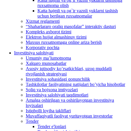
Katta hajmli va og`ir vaznli yuklarni tashishga
ruxsatnoma olish
Katta hajmli va og`ir vaznli yuklarni tashish
uchun berilgan ruxsatnomalar
Xizmat reglamenti
“Shaharlararo oraliq masofalar” interaktiv dasturi
Kompleks axborot tizimi
Elektron hujjat almashinuv tizimi
Maxsus ruxsatnomaga online ariza berish
Korporativ pochta
Investitsiya salohiyati
Umumiy maʼlumotnoma
Xalqaro munosabatlar
Аsosiy iqtisodiy koʼrsatkichlari, uzoq muddatli
rivojlanish strategiyasi
Investitsiya sohasidagi qonunchilik
Tashkilotlar faoliyatining natijalari boʼyicha hisobotlar
Soliq va bojxona imtiyozlari
Investitsiya salohiyati taqdimotlari
Аmalga oshirilgan va oshirilayotgan investitsiya
loyixalari
Istiqbolli loyiha takliflari
Muvaffaqiyatli faoliyat yuritayotgan investorlar
Tender
Tender e'lonlari