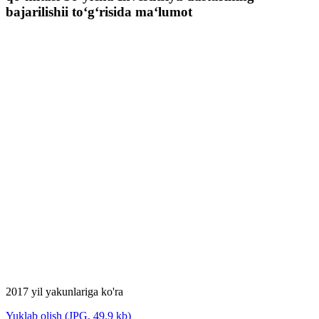
bajarilishii to‘g‘risida ma‘lumot
2017 yil yakunlariga ko'ra
Yuklab olish (JPG, 49.9 kb)