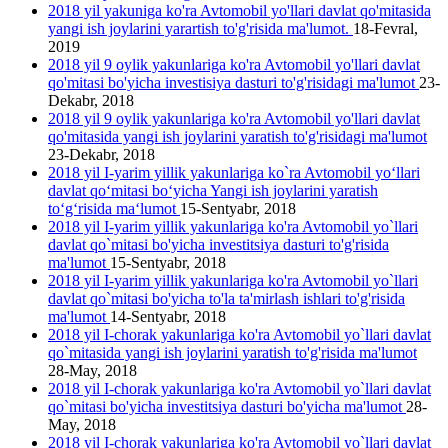
2018 yil yakuniga ko'ra Avtomobil yo'llari davlat qo'mitasida
yangi ish joylarini yarartish to'g'risida ma'lumot.
18-Fevral,
2019
2018 yil 9 oylik yakunlariga ko'ra Avtomobil yo'llari davlat
qo'mitasi bo'yicha investisiya dasturi to'g'risidagi ma'lumot
23-
Dekabr, 2018
2018 yil 9 oylik yakunlariga ko'ra Avtomobil yo'llari davlat
qo'mitasida yangi ish joylarini yаratish to'g'risidagi ma'lumot
23-Dekabr, 2018
2018 yil I-yarim yillik yakunlariga ko`ra Avtomobil yo‘llari
davlat qo‘mitasi bo‘yicha Yangi ish joylarini yaratish
to‘g‘risida ma‘lumot
15-Sentyabr, 2018
2018 yil I-yarim yillik yakunlariga ko'ra Avtomobil yo`llari
davlat qo`mitasi bo'yicha investitsiya dasturi to'g'risida
ma'lumot
15-Sentyabr, 2018
2018 yil I-yarim yillik yakunlariga ko'ra Avtomobil yo`llari
davlat qo`mitasi bo'yicha to'la ta'mirlash ishlari to'g'risida
ma'lumot
14-Sentyabr, 2018
2018 yil I-chorak yakunlariga ko'ra Avtomobil yo`llari davlat
qo`mitasida yangi ish joylarini yaratish to'g'risida ma'lumot
28-May, 2018
2018 yil I-chorak yakunlariga ko'ra Avtomobil yo`llari davlat
qo`mitasi bo'yicha investitsiya dasturi bo'yicha ma'lumot
28-
May, 2018
2018 yil I-chorak yakunlariga ko'ra Avtomobil yo`llari davlat