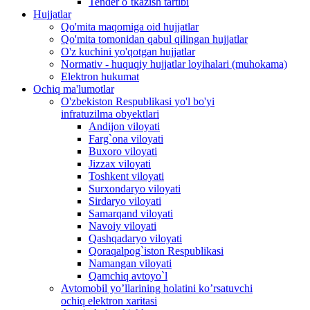
Tender o`tkazish tartibi
Hujjatlar
Qo'mita maqomiga oid hujjatlar
Qo'mita tomonidan qabul qilingan hujjatlar
O'z kuchini yo'qotgan hujjatlar
Normativ - huquqiy hujjatlar loyihalari (muhokama)
Elektron hukumat
Ochiq ma'lumotlar
O'zbekiston Respublikasi yo'l bo'yi
infratuzilma obyektlari
Andijon viloyati
Farg`ona viloyati
Buxoro viloyati
Jizzax viloyati
Toshkent viloyati
Surxondaryo viloyati
Sirdaryo viloyati
Samarqand viloyati
Navoiy viloyati
Qashqadaryo viloyati
Qoraqalpog`iston Respublikasi
Namangan viloyati
Qamchiq avtoyo`l
Avtomobil yo’llarining holatini ko’rsatuvchi
ochiq elektron xaritasi