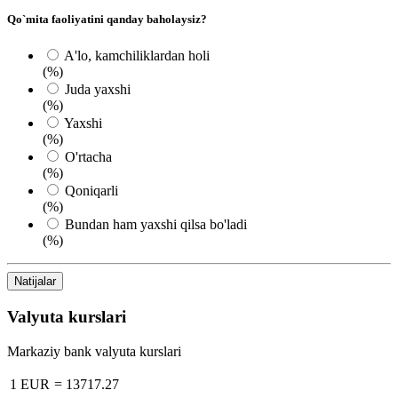
Qo`mita faoliyatini qanday baholaysiz?
A'lo, kamchiliklardan holi
(%)
Juda yaxshi
(%)
Yaxshi
(%)
O'rtacha
(%)
Qoniqarli
(%)
Bundan ham yaxshi qilsa bo'ladi
(%)
Natijalar
Valyuta kurslari
Markaziy bank valyuta kurslari
1 EUR
=
13717.27