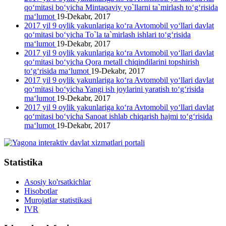
qo‘mitasi bo‘yicha Mintaqaviy yo`llarni ta`mirlash to‘g‘risida
ma‘lumot
19-Dekabr, 2017
2017 yil 9 oylik yakunlariga ko‘ra Avtomobil yo‘llari davlat
qo‘mitasi bo‘yicha To`la ta`mirlash ishlari to‘g‘risida
ma‘lumot
19-Dekabr, 2017
2017 yil 9 oylik yakunlariga ko‘ra Avtomobil yo‘llari davlat
qo‘mitasi bo‘yicha Qora metall chiqindilarini topshirish
to‘g‘risida ma‘lumot
19-Dekabr, 2017
2017 yil 9 oylik yakunlariga ko‘ra Avtomobil yo‘llari davlat
qo‘mitasi bo‘yicha Yangi ish joylarini yaratish to‘g‘risida
ma‘lumot
19-Dekabr, 2017
2017 yil 9 oylik yakunlariga ko‘ra Avtomobil yo‘llari davlat
qo‘mitasi bo‘yicha Sanoat ishlab chiqarish hajmi to‘g‘risida
ma‘lumot
19-Dekabr, 2017
Statistika
Asosiy ko'rsatkichlar
Hisobotlar
Murojatlar statistikasi
IVR