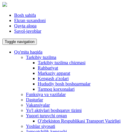
Bosh sahifa
Ekran suxandoni
Qayta aloqa
Savol-javoblar
Toggle navigation
Qo'mita haqida
Tarkibiy tuzilma
Tarkibiy tuzilma chizmasi
Rahbariyat
Markaziy apparat
Kengash a'zolari
Hududiy bosh boshqarmalar
Tarmoq korxonalari
Funksiya va vazifalar
Dasturlar
Vakansiyalar
Yo'l aktivlari boshqaruv tizimi
Yuqori turuvchi organ
O'zbekiston Respublikasi Transport Vazirligi
Yoshlar siyosati
Jamoatchilik kengashi