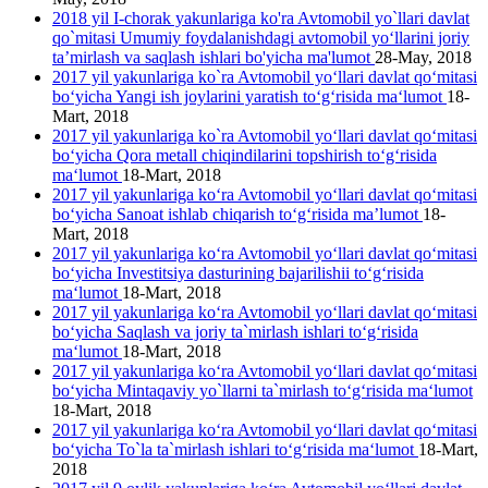
2018 yil I-chorak yakunlariga ko'ra Avtomobil yo`llari davlat
qo`mitasi Umumiy foydalanishdagi avtomobil yo‘llarini joriy
ta’mirlash va saqlash ishlari bo'yicha ma'lumot
28-May, 2018
2017 yil yakunlariga ko`ra Avtomobil yo‘llari davlat qo‘mitasi
bo‘yicha Yangi ish joylarini yaratish to‘g‘risida ma‘lumot
18-
Mart, 2018
2017 yil yakunlariga ko`ra Avtomobil yo‘llari davlat qo‘mitasi
bo‘yicha Qora metall chiqindilarini topshirish to‘g‘risida
ma‘lumot
18-Mart, 2018
2017 yil yakunlariga ko‘ra Avtomobil yo‘llari davlat qo‘mitasi
bo‘yicha Sanoat ishlab chiqarish to‘g‘risida ma’lumot
18-
Mart, 2018
2017 yil yakunlariga ko‘ra Avtomobil yo‘llari davlat qo‘mitasi
bo‘yicha Investitsiya dasturining bajarilishii to‘g‘risida
ma‘lumot
18-Mart, 2018
2017 yil yakunlariga ko‘ra Avtomobil yo‘llari davlat qo‘mitasi
bo‘yicha Saqlash va joriy ta`mirlash ishlari to‘g‘risida
ma‘lumot
18-Mart, 2018
2017 yil yakunlariga ko‘ra Avtomobil yo‘llari davlat qo‘mitasi
bo‘yicha Mintaqaviy yo`llarni ta`mirlash to‘g‘risida ma‘lumot
18-Mart, 2018
2017 yil yakunlariga ko‘ra Avtomobil yo‘llari davlat qo‘mitasi
bo‘yicha To`la ta`mirlash ishlari to‘g‘risida ma‘lumot
18-Mart,
2018