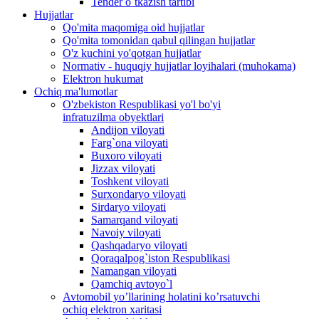
Tender o`tkazish tartibi
Hujjatlar
Qo'mita maqomiga oid hujjatlar
Qo'mita tomonidan qabul qilingan hujjatlar
O'z kuchini yo'qotgan hujjatlar
Normativ - huquqiy hujjatlar loyihalari (muhokama)
Elektron hukumat
Ochiq ma'lumotlar
O'zbekiston Respublikasi yo'l bo'yi
infratuzilma obyektlari
Andijon viloyati
Farg`ona viloyati
Buxoro viloyati
Jizzax viloyati
Toshkent viloyati
Surxondaryo viloyati
Sirdaryo viloyati
Samarqand viloyati
Navoiy viloyati
Qashqadaryo viloyati
Qoraqalpog`iston Respublikasi
Namangan viloyati
Qamchiq avtoyo`l
Avtomobil yo’llarining holatini ko’rsatuvchi
ochiq elektron xaritasi