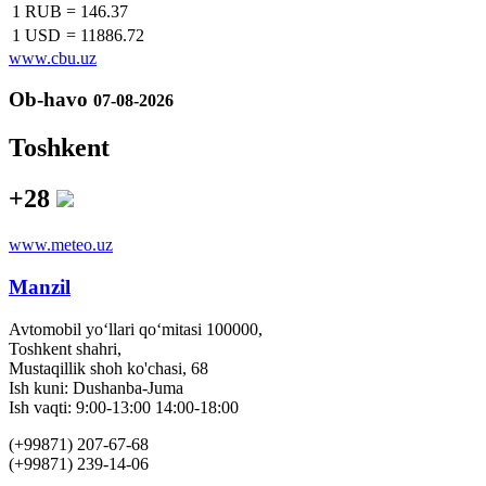
1 RUB
=
146.37
1 USD
=
11886.72
www.cbu.uz
Ob-havo
07-08-2026
Toshkent
+28
www.meteo.uz
Manzil
Avtomobil yo‘llari qo‘mitasi 100000,
Toshkent shahri,
Mustaqillik shoh ko'chasi, 68
Ish kuni: Dushanba-Juma
Ish vaqti: 9:00-13:00 14:00-18:00
(+99871) 207-67-68
(+99871) 239-14-06