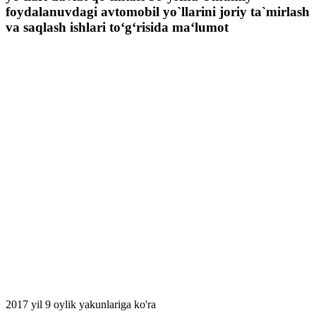
foydalanuvdagi avtomobil yo`llarini joriy ta`mirlash
va saqlash ishlari to‘g‘risida ma‘lumot
2017 yil 9 oylik yakunlariga ko'ra