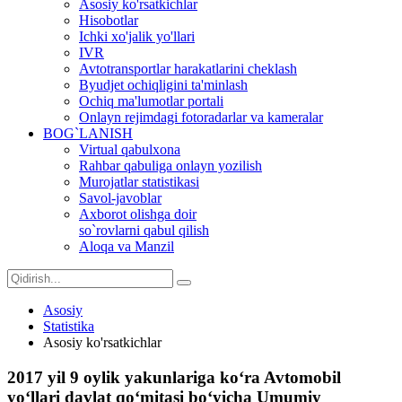
Asosiy ko'rsatkichlar
Hisobotlar
Ichki xo'jalik yo'llari
IVR
Avtotransportlar harakatlarini cheklash
Byudjet ochiqligini ta'minlash
Ochiq ma'lumotlar portali
Onlayn rejimdagi fotoradarlar va kameralar
BOG`LANISH
Virtual qabulxona
Rahbar qabuliga onlayn yozilish
Murojatlar statistikasi
Savol-javoblar
Axborot olishga doir
so`rovlarni qabul qilish
Aloqa va Manzil
Asosiy
Statistika
Asosiy ko'rsatkichlar
2017 yil 9 oylik yakunlariga ko‘ra Avtomobil
yo‘llari davlat qo‘mitasi bo‘yicha Umumiy