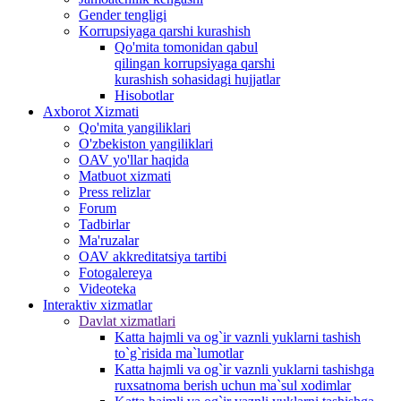
Gender tengligi
Korrupsiyaga qarshi kurashish
Qo'mita tomonidan qabul
qilingan korrupsiyaga qarshi
kurashish sohasidagi hujjatlar
Hisobotlar
Аxborot Xizmati
Qo'mita yangiliklari
O'zbekiston yangiliklari
OAV yo'llar haqida
Matbuot xizmati
Press relizlar
Forum
Tadbirlar
Ma'ruzalar
OAV akkreditatsiya tartibi
Fotogalereya
Videoteka
Interaktiv xizmatlar
Davlat xizmatlari
Katta hajmli va og`ir vaznli yuklarni tashish
to`g`risida ma`lumotlar
Katta hajmli va og`ir vaznli yuklarni tashishga
ruxsatnoma berish uchun ma`sul xodimlar