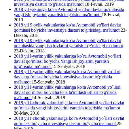
investitsiya dasturi to'g'risida ma'lumot
18-Fevral, 2019
2018 yil yakuniga ko'ra Avtomobil yo'llari davlat qo'mitasida
yangi ish joylarini yarartish to'g'risida ma'lumot.
18-Fevral,
2019
2018 yil 9 oylik yakunlariga ko'ra Avtomobil yo'llari davlat
qo'mitasi bo'yicha investisiya dasturi to'g'risidagi ma'lumot
23-
Dekabr, 2018
2018 yil 9 oylik yakunlariga ko'ra Avtomobil yo'llari davlat
qo'mitasida yangi ish joylarini yаratish to'g'risidagi ma'lumot
23-Dekabr, 2018
2018 yil I-yarim yillik yakunlariga ko`ra Avtomobil yo‘llari
davlat qo‘mitasi bo‘yicha Yangi ish joylarini yaratish
to‘g‘risida ma‘lumot
15-Sentyabr, 2018
2018 yil I-yarim yillik yakunlariga ko'ra Avtomobil yo`llari
davlat qo`mitasi bo'yicha investitsiya dasturi to'g'risida
ma'lumot
15-Sentyabr, 2018
2018 yil I-yarim yillik yakunlariga ko'ra Avtomobil yo`llari
davlat qo`mitasi bo'yicha to'la ta'mirlash ishlari to'g'risida
ma'lumot
14-Sentyabr, 2018
2018 yil I-chorak yakunlariga ko'ra Avtomobil yo`llari davlat
qo`mitasida yangi ish joylarini yaratish to'g'risida ma'lumot
28-May, 2018
2018 yil I-chorak yakunlariga ko'ra Avtomobil yo`llari davlat
qo`mitasi bo'yicha investitsiya dasturi bo'yicha ma'lumot
28-
May, 2018