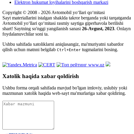
Elektron hukumat loyihalarini boshqarish markazi
Copyright © 2008 - 2026 Avtomobil yo‘llari qo‘mitasi
Sayt materiallarini istalgan shaklda takror berganda yoki tarqatganda
Avtomobil yo‘llari qo‘mitasi rasmiy saytiga giperhavola berilishi
shart! Saytning so'nggi yangilanish sanasi
26-Avgust, 2023
. Onlayn
foydalanuvchilar soni
ta.
Ushbu sahifada xatoliklarni aniqlasangiz, ma'muriyatni xabardor
qilish uchun matnni belgilab
tugmalarini bosing.
Ctrl+Enter
Xatolik haqida xabar qoldirish
Ushbu forma orqali sahifada mavjud bo'lgan imloviy, uslubiy yoki
mazmunan xatolik haqida web-sayt ma'murlariga xabar qoldiring.