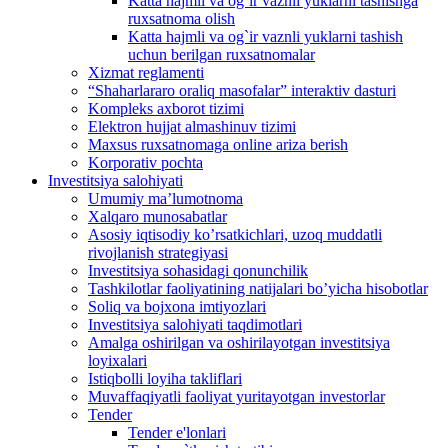
Katta hajmli va og`ir vaznli yuklarni tashishga
ruxsatnoma olish
Katta hajmli va og`ir vaznli yuklarni tashish
uchun berilgan ruxsatnomalar
Xizmat reglamenti
“Shaharlararo oraliq masofalar” interaktiv dasturi
Kompleks axborot tizimi
Elektron hujjat almashinuv tizimi
Maxsus ruxsatnomaga online ariza berish
Korporativ pochta
Investitsiya salohiyati
Umumiy maʼlumotnoma
Xalqaro munosabatlar
Аsosiy iqtisodiy koʼrsatkichlari, uzoq muddatli
rivojlanish strategiyasi
Investitsiya sohasidagi qonunchilik
Tashkilotlar faoliyatining natijalari boʼyicha hisobotlar
Soliq va bojxona imtiyozlari
Investitsiya salohiyati taqdimotlari
Аmalga oshirilgan va oshirilayotgan investitsiya
loyixalari
Istiqbolli loyiha takliflari
Muvaffaqiyatli faoliyat yuritayotgan investorlar
Tender
Tender e'lonlari