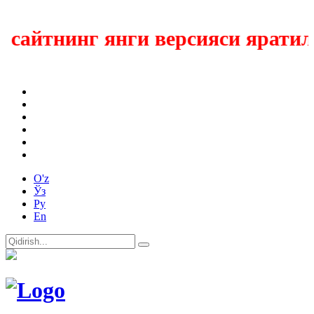
айтнинг янги версияси яратилм
O'z
Ўз
Ру
En