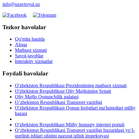
info@uzavtoyul.uz
Tezkor havolalar
Qo'mita haqida
Aloqa
Matbuot xizmati
Savol-javoblar
Interaktiv xizmatlar
Foydali havolalar
O'zbekiston Respublikasi Prezidentining matbuot xizmati
O'zbekiston Respublikasi Oliy Majlisining Senati
Oliy Majlis Qonunchilik palatasi
O’zbekiston Respublikasi Transport vazirligi
O'zbekiston Respublikasi Qonun hujjatlari ma'lumotlari milliy
bazasi
O'zbekiston Respublikasi Milliy huquqiy internet portali
O‘zbekiston Respublikasi Transport vazirligi huzuridagi yo‘l-
qurilish ishlari sifatini nazorat qilish inspeksiyasi