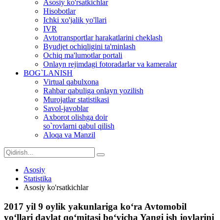
Asosiy ko'rsatkichlar
Hisobotlar
Ichki xo'jalik yo'llari
IVR
Avtotransportlar harakatlarini cheklash
Byudjet ochiqligini ta'minlash
Ochiq ma'lumotlar portali
Onlayn rejimdagi fotoradarlar va kameralar
BOG`LANISH
Virtual qabulxona
Rahbar qabuliga onlayn yozilish
Murojatlar statistikasi
Savol-javoblar
Axborot olishga doir
so`rovlarni qabul qilish
Aloqa va Manzil
Asosiy
Statistika
Asosiy ko'rsatkichlar
2017 yil 9 oylik yakunlariga ko‘ra Avtomobil
yo‘llari davlat qo‘mitasi bo‘yicha Yangi ish joylarini