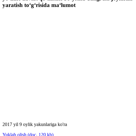
yaratish to‘g‘risida ma‘lumot
2017 yil 9 oylik yakunlariga ko'ra
Yuklab olish (doc, 120 kb)