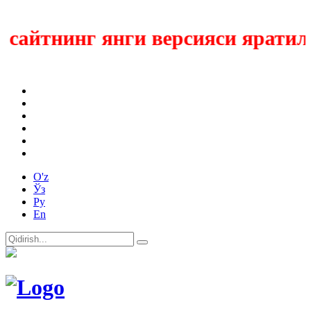
айтнинг янги версияси яратилм
O'z
Ўз
Ру
En