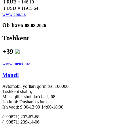
1 RUB
=
146.19
1 USD
=
11915.64
www.cbu.uz
Ob-havo
08-08-2026
Toshkent
+39
www.meteo.uz
Manzil
Avtomobil yo‘llari qo‘mitasi 100000,
Toshkent shahri,
Mustaqillik shoh ko'chasi, 68
Ish kuni: Dushanba-Juma
Ish vaqti: 9:00-13:00 14:00-18:00
(+99871) 207-67-68
(+99871) 239-14-06