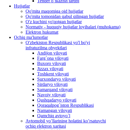
Tender o`tkazish tartibi
Hujjatlar
Qo'mita maqomiga oid hujjatlar
Qo'mita tomonidan qabul qilingan hujjatlar
O'z kuchini yo'qotgan hujjatlar
Normativ - huquqiy hujjatlar loyihalari (muhokama)
Elektron hukumat
Ochiq ma'lumotlar
O'zbekiston Respublikasi yo'l bo'yi
infratuzilma obyektlari
Andijon viloyati
Farg`ona viloyati
Buxoro viloyati
Jizzax viloyati
Toshkent viloyati
Surxondaryo viloyati
Sirdaryo viloyati
Samarqand viloyati
Navoiy viloyati
Qashqadaryo viloyati
Qoraqalpog`iston Respublikasi
Namangan viloyati
Qamchiq avtoyo`l
Avtomobil yo’llarining holatini ko’rsatuvchi
ochiq elektron xaritasi