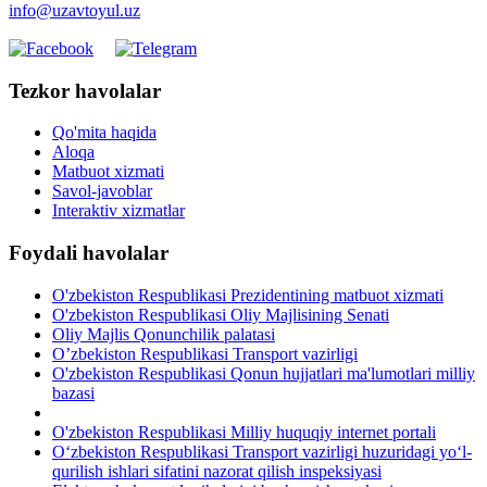
info@uzavtoyul.uz
Tezkor havolalar
Qo'mita haqida
Aloqa
Matbuot xizmati
Savol-javoblar
Interaktiv xizmatlar
Foydali havolalar
O'zbekiston Respublikasi Prezidentining matbuot xizmati
O'zbekiston Respublikasi Oliy Majlisining Senati
Oliy Majlis Qonunchilik palatasi
O’zbekiston Respublikasi Transport vazirligi
O'zbekiston Respublikasi Qonun hujjatlari ma'lumotlari milliy
bazasi
O'zbekiston Respublikasi Milliy huquqiy internet portali
O‘zbekiston Respublikasi Transport vazirligi huzuridagi yo‘l-
qurilish ishlari sifatini nazorat qilish inspeksiyasi