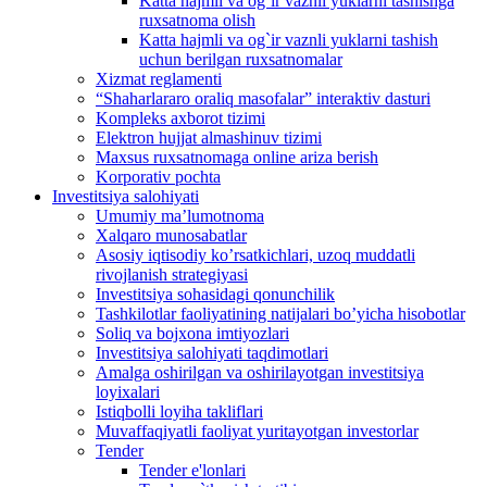
Katta hajmli va og`ir vaznli yuklarni tashishga
ruxsatnoma olish
Katta hajmli va og`ir vaznli yuklarni tashish
uchun berilgan ruxsatnomalar
Xizmat reglamenti
“Shaharlararo oraliq masofalar” interaktiv dasturi
Kompleks axborot tizimi
Elektron hujjat almashinuv tizimi
Maxsus ruxsatnomaga online ariza berish
Korporativ pochta
Investitsiya salohiyati
Umumiy maʼlumotnoma
Xalqaro munosabatlar
Аsosiy iqtisodiy koʼrsatkichlari, uzoq muddatli
rivojlanish strategiyasi
Investitsiya sohasidagi qonunchilik
Tashkilotlar faoliyatining natijalari boʼyicha hisobotlar
Soliq va bojxona imtiyozlari
Investitsiya salohiyati taqdimotlari
Аmalga oshirilgan va oshirilayotgan investitsiya
loyixalari
Istiqbolli loyiha takliflari
Muvaffaqiyatli faoliyat yuritayotgan investorlar
Tender
Tender e'lonlari