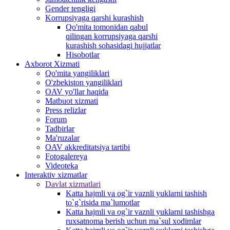
Gender tengligi
Korrupsiyaga qarshi kurashish
Qo'mita tomonidan qabul
qilingan korrupsiyaga qarshi
kurashish sohasidagi hujjatlar
Hisobotlar
Аxborot Xizmati
Qo'mita yangiliklari
O'zbekiston yangiliklari
OAV yo'llar haqida
Matbuot xizmati
Press relizlar
Forum
Tadbirlar
Ma'ruzalar
OAV akkreditatsiya tartibi
Fotogalereya
Videoteka
Interaktiv xizmatlar
Davlat xizmatlari
Katta hajmli va og`ir vaznli yuklarni tashish
to`g`risida ma`lumotlar
Katta hajmli va og`ir vaznli yuklarni tashishga
ruxsatnoma berish uchun ma`sul xodimlar