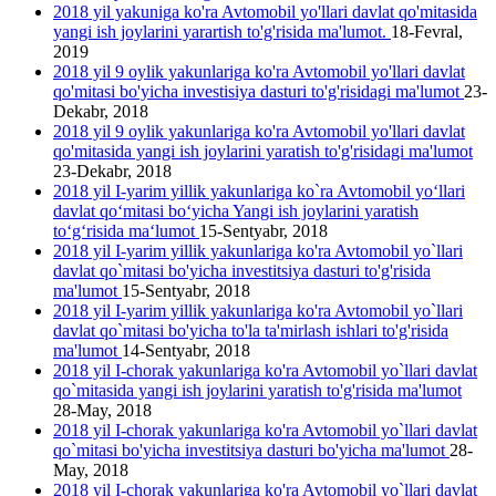
2018 yil yakuniga ko'ra Avtomobil yo'llari davlat qo'mitasida
yangi ish joylarini yarartish to'g'risida ma'lumot.
18-Fevral,
2019
2018 yil 9 oylik yakunlariga ko'ra Avtomobil yo'llari davlat
qo'mitasi bo'yicha investisiya dasturi to'g'risidagi ma'lumot
23-
Dekabr, 2018
2018 yil 9 oylik yakunlariga ko'ra Avtomobil yo'llari davlat
qo'mitasida yangi ish joylarini yаratish to'g'risidagi ma'lumot
23-Dekabr, 2018
2018 yil I-yarim yillik yakunlariga ko`ra Avtomobil yo‘llari
davlat qo‘mitasi bo‘yicha Yangi ish joylarini yaratish
to‘g‘risida ma‘lumot
15-Sentyabr, 2018
2018 yil I-yarim yillik yakunlariga ko'ra Avtomobil yo`llari
davlat qo`mitasi bo'yicha investitsiya dasturi to'g'risida
ma'lumot
15-Sentyabr, 2018
2018 yil I-yarim yillik yakunlariga ko'ra Avtomobil yo`llari
davlat qo`mitasi bo'yicha to'la ta'mirlash ishlari to'g'risida
ma'lumot
14-Sentyabr, 2018
2018 yil I-chorak yakunlariga ko'ra Avtomobil yo`llari davlat
qo`mitasida yangi ish joylarini yaratish to'g'risida ma'lumot
28-May, 2018
2018 yil I-chorak yakunlariga ko'ra Avtomobil yo`llari davlat
qo`mitasi bo'yicha investitsiya dasturi bo'yicha ma'lumot
28-
May, 2018
2018 yil I-chorak yakunlariga ko'ra Avtomobil yo`llari davlat