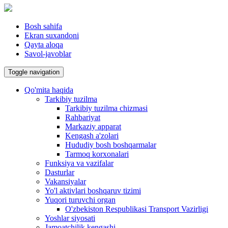
Bosh sahifa
Ekran suxandoni
Qayta aloqa
Savol-javoblar
Toggle navigation
Qo'mita haqida
Tarkibiy tuzilma
Tarkibiy tuzilma chizmasi
Rahbariyat
Markaziy apparat
Kengash a'zolari
Hududiy bosh boshqarmalar
Tarmoq korxonalari
Funksiya va vazifalar
Dasturlar
Vakansiyalar
Yo'l aktivlari boshqaruv tizimi
Yuqori turuvchi organ
O'zbekiston Respublikasi Transport Vazirligi
Yoshlar siyosati
Jamoatchilik kengashi