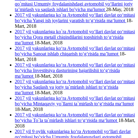
qo`mitasi Umumiy foydalanishdagi avtomobil yo‘llarini joriy
ta’mirlash va saqlash ishlari bo'yicha ma'lumot
28-May, 2018
2017 yil yakunlariga ko`ra Avtomobil yo‘llari davlat qo‘mitasi
bo‘yicha Yangi ish joylarini yaratish to‘g‘risida ma‘lumot
18-
Mart, 2018
2017 yil yakunlariga ko`ra Avtomobil yo‘llari davlat qo‘mitasi
bo‘yicha Qora metall chiqindilarini topshirish to‘g‘risida
ma‘lumot
18-Mart, 2018
2017 yil yakunlariga ko‘ra Avtomobil yo‘llari davlat qo‘mitasi
bo‘yicha Sanoat ishlab chiqarish to‘g‘risida ma’lumot
18-
Mart, 2018
2017 yil yakunlariga ko‘ra Avtomobil yo‘llari davlat qo‘mitasi
bo‘yicha Investitsiya dasturining bajarilishii to‘g‘risida
ma‘lumot
18-Mart, 2018
2017 yil yakunlariga ko‘ra Avtomobil yo‘llari davlat qo‘mitasi
bo‘yicha Saqlash va joriy ta`mirlash ishlari to‘g‘risida
ma‘lumot
18-Mart, 2018
2017 yil yakunlariga ko‘ra Avtomobil yo‘llari davlat qo‘mitasi
bo‘yicha Mintaqaviy yo`llarni ta`mirlash to‘g‘risida ma‘lumot
18-Mart, 2018
2017 yil yakunlariga ko‘ra Avtomobil yo‘llari davlat qo‘mitasi
bo‘yicha To`la ta`mirlash ishlari to‘g‘risida ma‘lumot
18-Mart,
2018
2017 yil 9 oylik yakunlariga ko‘ra Avtomobil yo‘llari davlat
qo‘mitasi bo‘yicha Umumiy foydalanuvdagi avtomobil