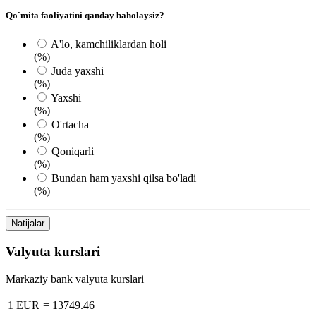
Qo`mita faoliyatini qanday baholaysiz?
A'lo, kamchiliklardan holi
(%)
Juda yaxshi
(%)
Yaxshi
(%)
O'rtacha
(%)
Qoniqarli
(%)
Bundan ham yaxshi qilsa bo'ladi
(%)
Natijalar
Valyuta kurslari
Markaziy bank valyuta kurslari
1 EUR
=
13749.46