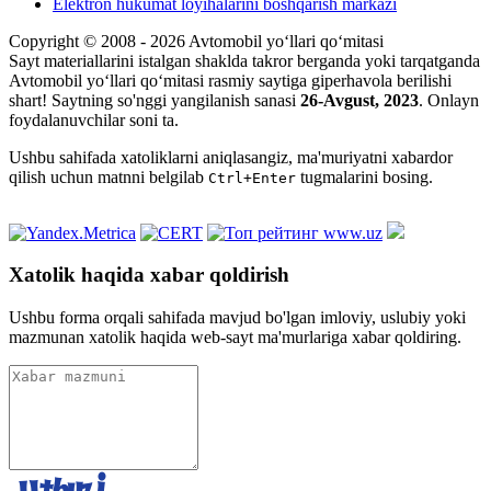
Elektron hukumat loyihalarini boshqarish markazi
Copyright © 2008 - 2026 Avtomobil yo‘llari qo‘mitasi
Sayt materiallarini istalgan shaklda takror berganda yoki tarqatganda
Avtomobil yo‘llari qo‘mitasi rasmiy saytiga giperhavola berilishi
shart! Saytning so'nggi yangilanish sanasi
26-Avgust, 2023
. Onlayn
foydalanuvchilar soni
ta.
Ushbu sahifada xatoliklarni aniqlasangiz, ma'muriyatni xabardor
qilish uchun matnni belgilab
tugmalarini bosing.
Ctrl+Enter
Xatolik haqida xabar qoldirish
Ushbu forma orqali sahifada mavjud bo'lgan imloviy, uslubiy yoki
mazmunan xatolik haqida web-sayt ma'murlariga xabar qoldiring.