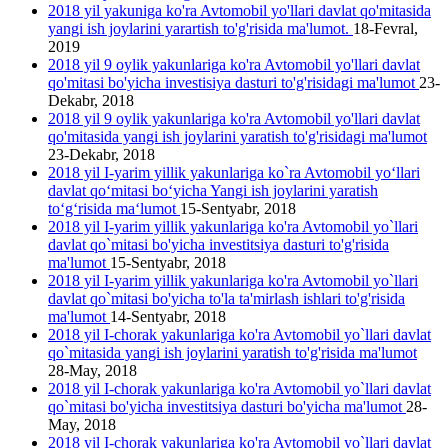
2018 yil yakuniga ko'ra Avtomobil yo'llari davlat qo'mitasida
yangi ish joylarini yarartish to'g'risida ma'lumot.
18-Fevral,
2019
2018 yil 9 oylik yakunlariga ko'ra Avtomobil yo'llari davlat
qo'mitasi bo'yicha investisiya dasturi to'g'risidagi ma'lumot
23-
Dekabr, 2018
2018 yil 9 oylik yakunlariga ko'ra Avtomobil yo'llari davlat
qo'mitasida yangi ish joylarini yаratish to'g'risidagi ma'lumot
23-Dekabr, 2018
2018 yil I-yarim yillik yakunlariga ko`ra Avtomobil yo‘llari
davlat qo‘mitasi bo‘yicha Yangi ish joylarini yaratish
to‘g‘risida ma‘lumot
15-Sentyabr, 2018
2018 yil I-yarim yillik yakunlariga ko'ra Avtomobil yo`llari
davlat qo`mitasi bo'yicha investitsiya dasturi to'g'risida
ma'lumot
15-Sentyabr, 2018
2018 yil I-yarim yillik yakunlariga ko'ra Avtomobil yo`llari
davlat qo`mitasi bo'yicha to'la ta'mirlash ishlari to'g'risida
ma'lumot
14-Sentyabr, 2018
2018 yil I-chorak yakunlariga ko'ra Avtomobil yo`llari davlat
qo`mitasida yangi ish joylarini yaratish to'g'risida ma'lumot
28-May, 2018
2018 yil I-chorak yakunlariga ko'ra Avtomobil yo`llari davlat
qo`mitasi bo'yicha investitsiya dasturi bo'yicha ma'lumot
28-
May, 2018
2018 yil I-chorak yakunlariga ko'ra Avtomobil yo`llari davlat