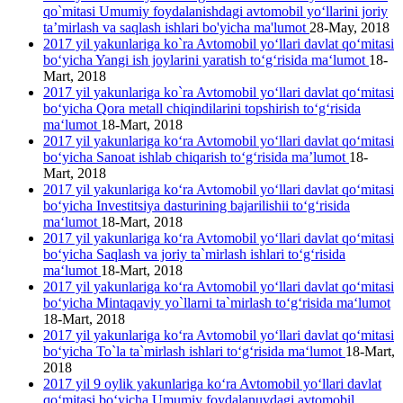
qo`mitasi Umumiy foydalanishdagi avtomobil yo‘llarini joriy
ta’mirlash va saqlash ishlari bo'yicha ma'lumot
28-May, 2018
2017 yil yakunlariga ko`ra Avtomobil yo‘llari davlat qo‘mitasi
bo‘yicha Yangi ish joylarini yaratish to‘g‘risida ma‘lumot
18-
Mart, 2018
2017 yil yakunlariga ko`ra Avtomobil yo‘llari davlat qo‘mitasi
bo‘yicha Qora metall chiqindilarini topshirish to‘g‘risida
ma‘lumot
18-Mart, 2018
2017 yil yakunlariga ko‘ra Avtomobil yo‘llari davlat qo‘mitasi
bo‘yicha Sanoat ishlab chiqarish to‘g‘risida ma’lumot
18-
Mart, 2018
2017 yil yakunlariga ko‘ra Avtomobil yo‘llari davlat qo‘mitasi
bo‘yicha Investitsiya dasturining bajarilishii to‘g‘risida
ma‘lumot
18-Mart, 2018
2017 yil yakunlariga ko‘ra Avtomobil yo‘llari davlat qo‘mitasi
bo‘yicha Saqlash va joriy ta`mirlash ishlari to‘g‘risida
ma‘lumot
18-Mart, 2018
2017 yil yakunlariga ko‘ra Avtomobil yo‘llari davlat qo‘mitasi
bo‘yicha Mintaqaviy yo`llarni ta`mirlash to‘g‘risida ma‘lumot
18-Mart, 2018
2017 yil yakunlariga ko‘ra Avtomobil yo‘llari davlat qo‘mitasi
bo‘yicha To`la ta`mirlash ishlari to‘g‘risida ma‘lumot
18-Mart,
2018
2017 yil 9 oylik yakunlariga ko‘ra Avtomobil yo‘llari davlat
qo‘mitasi bo‘yicha Umumiy foydalanuvdagi avtomobil