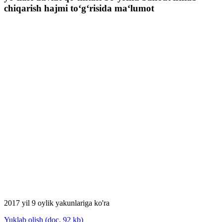
chiqarish hajmi to‘g‘risida ma‘lumot
2017 yil 9 oylik yakunlariga ko'ra
Yuklab olish (doc, 92 kb)