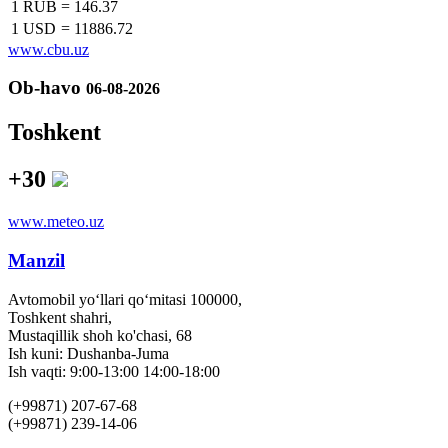
1 RUB
=
146.37
1 USD
=
11886.72
www.cbu.uz
Ob-havo
06-08-2026
Toshkent
+30
www.meteo.uz
Manzil
Avtomobil yo‘llari qo‘mitasi 100000,
Toshkent shahri,
Mustaqillik shoh ko'chasi, 68
Ish kuni: Dushanba-Juma
Ish vaqti: 9:00-13:00 14:00-18:00
(+99871) 207-67-68
(+99871) 239-14-06