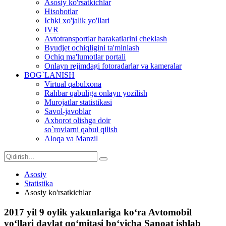
Asosiy ko'rsatkichlar
Hisobotlar
Ichki xo'jalik yo'llari
IVR
Avtotransportlar harakatlarini cheklash
Byudjet ochiqligini ta'minlash
Ochiq ma'lumotlar portali
Onlayn rejimdagi fotoradarlar va kameralar
BOG`LANISH
Virtual qabulxona
Rahbar qabuliga onlayn yozilish
Murojatlar statistikasi
Savol-javoblar
Axborot olishga doir
so`rovlarni qabul qilish
Aloqa va Manzil
Asosiy
Statistika
Asosiy ko'rsatkichlar
2017 yil 9 oylik yakunlariga ko‘ra Avtomobil
yo‘llari davlat qo‘mitasi bo‘yicha Sanoat ishlab