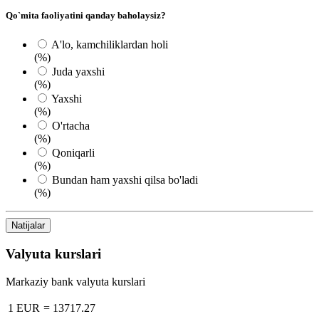
Qo`mita faoliyatini qanday baholaysiz?
A'lo, kamchiliklardan holi
(%)
Juda yaxshi
(%)
Yaxshi
(%)
O'rtacha
(%)
Qoniqarli
(%)
Bundan ham yaxshi qilsa bo'ladi
(%)
Natijalar
Valyuta kurslari
Markaziy bank valyuta kurslari
1 EUR
=
13717.27