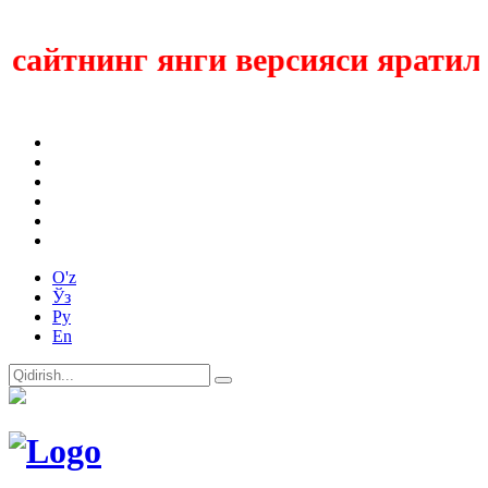
айтнинг янги версияси яратилмо
O'z
Ўз
Ру
En