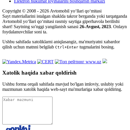
Elektron hukumat loyihalarini boshqarish markazi
Copyright © 2008 - 2026 Avtomobil yo‘llari qo‘mitasi
Sayt materiallarini istalgan shaklda takror berganda yoki tarqatganda
Avtomobil yo‘llari qo‘mitasi rasmiy saytiga giperhavola berilishi
shart! Saytning so'nggi yangilanish sanasi
26-Avgust, 2023
. Onlayn
foydalanuvchilar soni
ta.
Ushbu sahifada xatoliklarni aniqlasangiz, ma'muriyatni xabardor
qilish uchun matnni belgilab
tugmalarini bosing.
Ctrl+Enter
Xatolik haqida xabar qoldirish
Ushbu forma orqali sahifada mavjud bo'lgan imloviy, uslubiy yoki
mazmunan xatolik haqida web-sayt ma'murlariga xabar qoldiring.