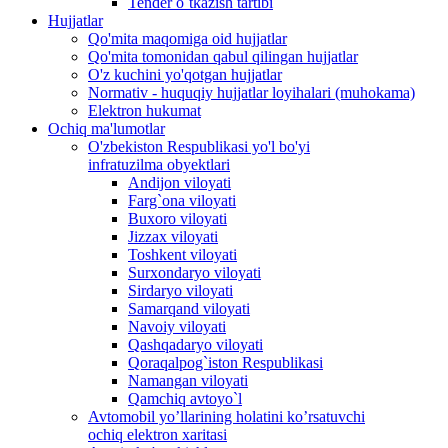
Tender o`tkazish tartibi
Hujjatlar
Qo'mita maqomiga oid hujjatlar
Qo'mita tomonidan qabul qilingan hujjatlar
O'z kuchini yo'qotgan hujjatlar
Normativ - huquqiy hujjatlar loyihalari (muhokama)
Elektron hukumat
Ochiq ma'lumotlar
O'zbekiston Respublikasi yo'l bo'yi
infratuzilma obyektlari
Andijon viloyati
Farg`ona viloyati
Buxoro viloyati
Jizzax viloyati
Toshkent viloyati
Surxondaryo viloyati
Sirdaryo viloyati
Samarqand viloyati
Navoiy viloyati
Qashqadaryo viloyati
Qoraqalpog`iston Respublikasi
Namangan viloyati
Qamchiq avtoyo`l
Avtomobil yo’llarining holatini ko’rsatuvchi
ochiq elektron xaritasi