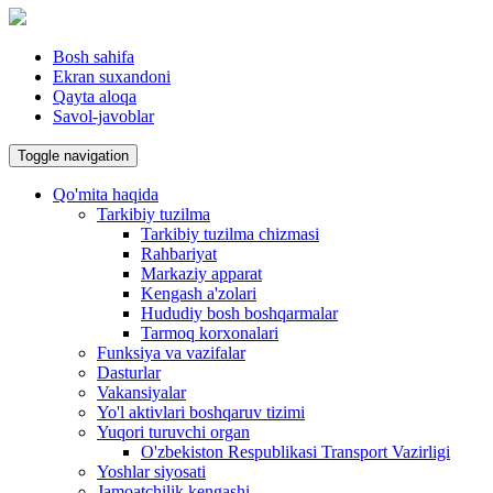
Bosh sahifa
Ekran suxandoni
Qayta aloqa
Savol-javoblar
Toggle navigation
Qo'mita haqida
Tarkibiy tuzilma
Tarkibiy tuzilma chizmasi
Rahbariyat
Markaziy apparat
Kengash a'zolari
Hududiy bosh boshqarmalar
Tarmoq korxonalari
Funksiya va vazifalar
Dasturlar
Vakansiyalar
Yo'l aktivlari boshqaruv tizimi
Yuqori turuvchi organ
O'zbekiston Respublikasi Transport Vazirligi
Yoshlar siyosati
Jamoatchilik kengashi