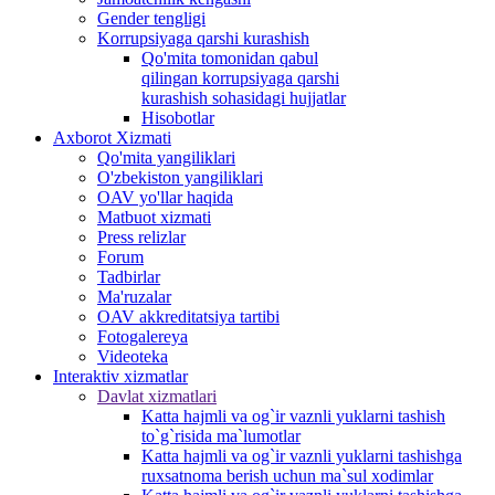
Gender tengligi
Korrupsiyaga qarshi kurashish
Qo'mita tomonidan qabul
qilingan korrupsiyaga qarshi
kurashish sohasidagi hujjatlar
Hisobotlar
Аxborot Xizmati
Qo'mita yangiliklari
O'zbekiston yangiliklari
OAV yo'llar haqida
Matbuot xizmati
Press relizlar
Forum
Tadbirlar
Ma'ruzalar
OAV akkreditatsiya tartibi
Fotogalereya
Videoteka
Interaktiv xizmatlar
Davlat xizmatlari
Katta hajmli va og`ir vaznli yuklarni tashish
to`g`risida ma`lumotlar
Katta hajmli va og`ir vaznli yuklarni tashishga
ruxsatnoma berish uchun ma`sul xodimlar