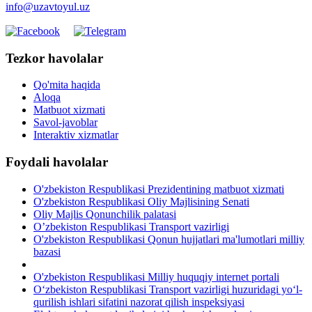
info@uzavtoyul.uz
Tezkor havolalar
Qo'mita haqida
Aloqa
Matbuot xizmati
Savol-javoblar
Interaktiv xizmatlar
Foydali havolalar
O'zbekiston Respublikasi Prezidentining matbuot xizmati
O'zbekiston Respublikasi Oliy Majlisining Senati
Oliy Majlis Qonunchilik palatasi
O’zbekiston Respublikasi Transport vazirligi
O'zbekiston Respublikasi Qonun hujjatlari ma'lumotlari milliy
bazasi
O'zbekiston Respublikasi Milliy huquqiy internet portali
O‘zbekiston Respublikasi Transport vazirligi huzuridagi yo‘l-
qurilish ishlari sifatini nazorat qilish inspeksiyasi