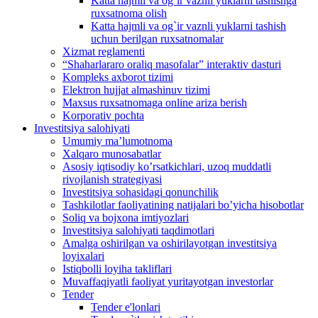
Katta hajmli va og`ir vaznli yuklarni tashishga
ruxsatnoma olish
Katta hajmli va og`ir vaznli yuklarni tashish
uchun berilgan ruxsatnomalar
Xizmat reglamenti
“Shaharlararo oraliq masofalar” interaktiv dasturi
Kompleks axborot tizimi
Elektron hujjat almashinuv tizimi
Maxsus ruxsatnomaga online ariza berish
Korporativ pochta
Investitsiya salohiyati
Umumiy maʼlumotnoma
Xalqaro munosabatlar
Аsosiy iqtisodiy koʼrsatkichlari, uzoq muddatli
rivojlanish strategiyasi
Investitsiya sohasidagi qonunchilik
Tashkilotlar faoliyatining natijalari boʼyicha hisobotlar
Soliq va bojxona imtiyozlari
Investitsiya salohiyati taqdimotlari
Аmalga oshirilgan va oshirilayotgan investitsiya
loyixalari
Istiqbolli loyiha takliflari
Muvaffaqiyatli faoliyat yuritayotgan investorlar
Tender
Tender e'lonlari