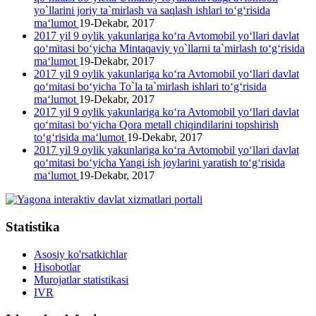
yo`llarini joriy ta`mirlash va saqlash ishlari to‘g‘risida
ma‘lumot
19-Dekabr, 2017
2017 yil 9 oylik yakunlariga ko‘ra Avtomobil yo‘llari davlat
qo‘mitasi bo‘yicha Mintaqaviy yo`llarni ta`mirlash to‘g‘risida
ma‘lumot
19-Dekabr, 2017
2017 yil 9 oylik yakunlariga ko‘ra Avtomobil yo‘llari davlat
qo‘mitasi bo‘yicha To`la ta`mirlash ishlari to‘g‘risida
ma‘lumot
19-Dekabr, 2017
2017 yil 9 oylik yakunlariga ko‘ra Avtomobil yo‘llari davlat
qo‘mitasi bo‘yicha Qora metall chiqindilarini topshirish
to‘g‘risida ma‘lumot
19-Dekabr, 2017
2017 yil 9 oylik yakunlariga ko‘ra Avtomobil yo‘llari davlat
qo‘mitasi bo‘yicha Yangi ish joylarini yaratish to‘g‘risida
ma‘lumot
19-Dekabr, 2017
Statistika
Asosiy ko'rsatkichlar
Hisobotlar
Murojatlar statistikasi
IVR