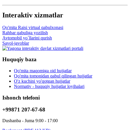
Interaktiv xizmatlar
Qo'mita Raisi virtual qabulxonasi
Rahbar qabuliga yozilish
Avtomobil yo`llarini qurish
Savol-javoblar
Huquqiy baza
Qo'mita maqomiga oid hujjatlar
Qo'mita tomonidan qabul qilingan hujjatlar
O'z kuchini yo'qotgan hujjatlar
Normativ - huquqiy hujjatlar loyihalari
Ishonch telefoni
+99871 207-67-68
Dushanba - Juma 9:00 - 17:00