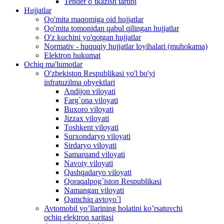
Tender o`tkazish tartibi
Hujjatlar
Qo'mita maqomiga oid hujjatlar
Qo'mita tomonidan qabul qilingan hujjatlar
O'z kuchini yo'qotgan hujjatlar
Normativ - huquqiy hujjatlar loyihalari (muhokama)
Elektron hukumat
Ochiq ma'lumotlar
O'zbekiston Respublikasi yo'l bo'yi
infratuzilma obyektlari
Andijon viloyati
Farg`ona viloyati
Buxoro viloyati
Jizzax viloyati
Toshkent viloyati
Surxondaryo viloyati
Sirdaryo viloyati
Samarqand viloyati
Navoiy viloyati
Qashqadaryo viloyati
Qoraqalpog`iston Respublikasi
Namangan viloyati
Qamchiq avtoyo`l
Avtomobil yo’llarining holatini ko’rsatuvchi
ochiq elektron xaritasi