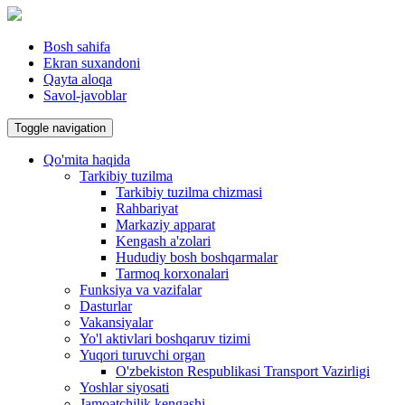
Bosh sahifa
Ekran suxandoni
Qayta aloqa
Savol-javoblar
Toggle navigation
Qo'mita haqida
Tarkibiy tuzilma
Tarkibiy tuzilma chizmasi
Rahbariyat
Markaziy apparat
Kengash a'zolari
Hududiy bosh boshqarmalar
Tarmoq korxonalari
Funksiya va vazifalar
Dasturlar
Vakansiyalar
Yo'l aktivlari boshqaruv tizimi
Yuqori turuvchi organ
O'zbekiston Respublikasi Transport Vazirligi
Yoshlar siyosati
Jamoatchilik kengashi