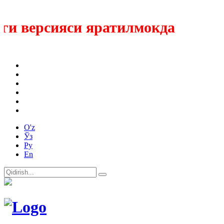
и версияси яратилмокда
O'z
Ўз
Ру
En