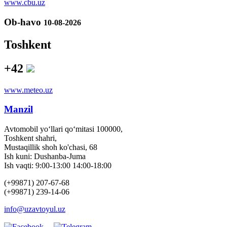
www.cbu.uz
Ob-havo
10-08-2026
Toshkent
+42
www.meteo.uz
Manzil
Avtomobil yo‘llari qo‘mitasi 100000,
Toshkent shahri,
Mustaqillik shoh ko'chasi, 68
Ish kuni: Dushanba-Juma
Ish vaqti: 9:00-13:00 14:00-18:00
(+99871) 207-67-68
(+99871) 239-14-06
info@uzavtoyul.uz