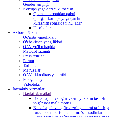
Gender tengligi
Korrupsiyaga qarshi kurashish
Qo'mita tomonidan qabul
qilingan korrupsiyaga qarshi
kurashish sohasidagi hujjatlar
Hisobotlar
Аxborot Xizmati
Qo'mita yangiliklari
O'zbekiston yangiliklari
OAV yo'llar haqida
Matbuot xizmati
Press relizlar
Forum
Tadbirlar
Ma'ruzalar
OAV akkreditatsiya tartibi
Fotogalereya
Videoteka
Interaktiv xizmatlar
Davlat xizmatlari
Katta hajmli va og`ir vaznli yuklarni tashish
to`g`risida ma`lumotlar
Katta hajmli va og`ir vaznli yuklarni tashishga
ruxsatnoma berish uchun ma`sul xodimlar