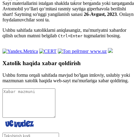
Sayt materiallarini istalgan shaklda takror berganda yoki tarqatganda
Avtomobil yo‘llari qo‘mitasi rasmiy saytiga giperhavola berilishi
shart! Saytning so'nggi yangilanish sanasi
26-Avgust, 2023
. Onlayn
foydalanuvchilar soni
ta.
Ushbu sahifada xatoliklarni aniqlasangiz, ma'muriyatni xabardor
qilish uchun matnni belgilab
tugmalarini bosing.
Ctrl+Enter
Xatolik haqida xabar qoldirish
Ushbu forma orqali sahifada mavjud bo'lgan imloviy, uslubiy yoki
mazmunan xatolik haqida web-sayt ma'murlariga xabar qoldiring.