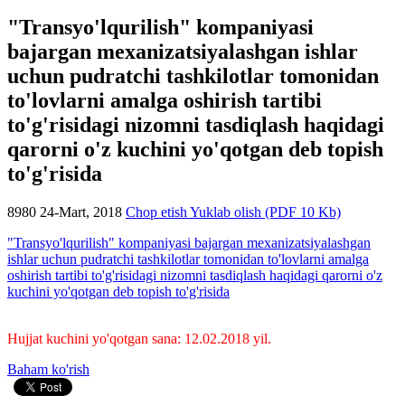
"Transyo'lqurilish" kompaniyasi
bajargan mexanizatsiyalashgan ishlar
uchun pudratchi tashkilotlar tomonidan
to'lovlarni amalga oshirish tartibi
to'g'risidagi nizomni tasdiqlash haqidagi
qarorni o'z kuchini yo'qotgan deb topish
to'g'risida
8980
24-Mart, 2018
Chop etish
Yuklab olish (PDF 10 Kb)
"Transyo'lqurilish" kompaniyasi bajargan mexanizatsiyalashgan
ishlar uchun pudratchi tashkilotlar tomonidan to'lovlarni amalga
oshirish tartibi to'g'risidagi nizomni tasdiqlash haqidagi qarorni o'z
kuchini yo'qotgan deb topish to'g'risida
Hujjat kuchini yo'qotgan sana: 12.02.2018 yil.
Baham ko'rish