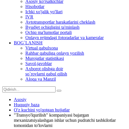
Asosiy ko'rsatkichlar
Hisobotlar
Ichki xo'jalik yo'llari
IVR
Avtotransportlar harakatlarini cheklash
Byudjet ochiqligini ta'minlash
Ochiq ma'lumotlar portali
Onlayn rejimdagi fotoradarlar va kameralar
BOG`LANISH
Virtual qabulxona
Rahbar qabuliga onlayn yozilish
Murojatlar statistikasi
Savol-javoblar
Axborot olishga doir
so`rovlarni qabul qilish
Aloqa va Manzil
Asosiy
Huquqiy baza
O'z kuchini yo'qotgan hujjatlar
"Transyo'lqurilish" kompaniyasi bajargan
mexanizatsiyalashgan ishlar uchun pudratchi tashkilotlar
tomonidan to'lovlarni