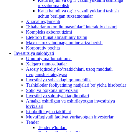
Katta hajmli va og`ir vaznli yuklarni tashishga
ruxsatnoma olish
Katta hajmli va og`ir vaznli yuklarni tashish
uchun berilgan ruxsatnomalar
Xizmat reglamenti
“Shaharlararo oraliq masofalar” interaktiv dasturi
Kompleks axborot tizimi
Elektron hujjat almashinuv tizimi
Maxsus ruxsatnomaga online ariza berish
Korporativ pochta
Investitsiya salohiyati
Umumiy maʼlumotnoma
Xalqaro munosabatlar
Аsosiy iqtisodiy koʼrsatkichlari, uzoq muddatli
rivojlanish strategiyasi
Investitsiya sohasidagi qonunchilik
Tashkilotlar faoliyatining natijalari boʼyicha hisobotlar
Soliq va bojxona imtiyozlari
Investitsiya salohiyati taqdimotlari
Аmalga oshirilgan va oshirilayotgan investitsiya
loyixalari
Istiqbolli loyiha takliflari
Muvaffaqiyatli faoliyat yuritayotgan investorlar
Tender
Tender e'lonlari