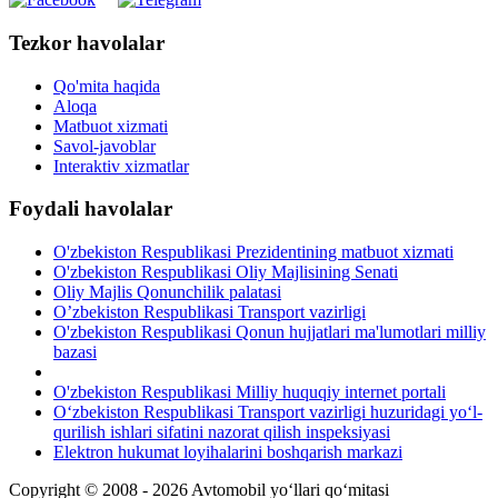
Tezkor havolalar
Qo'mita haqida
Aloqa
Matbuot xizmati
Savol-javoblar
Interaktiv xizmatlar
Foydali havolalar
O'zbekiston Respublikasi Prezidentining matbuot xizmati
O'zbekiston Respublikasi Oliy Majlisining Senati
Oliy Majlis Qonunchilik palatasi
O’zbekiston Respublikasi Transport vazirligi
O'zbekiston Respublikasi Qonun hujjatlari ma'lumotlari milliy
bazasi
O'zbekiston Respublikasi Milliy huquqiy internet portali
O‘zbekiston Respublikasi Transport vazirligi huzuridagi yo‘l-
qurilish ishlari sifatini nazorat qilish inspeksiyasi
Elektron hukumat loyihalarini boshqarish markazi
Copyright © 2008 - 2026 Avtomobil yo‘llari qo‘mitasi