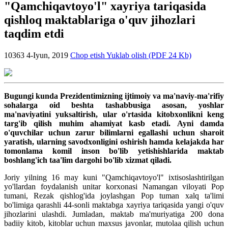
"Qamchiqavtoyo'l" xayriya tariqasida
qishloq maktablariga o'quv jihozlari
taqdim etdi
10363
4-Iyun, 2019
Chop etish
Yuklab olish (PDF 24 Kb)
Bugungi kunda Prezidentimizning ijtimoiy va ma'naviy-ma'rifiy
sohalarga oid beshta tashabbusiga asosan, yoshlar
ma'naviyatini yuksaltirish, ular o'rtasida kitobxonlikni keng
targ'ib qilish muhim ahamiyat kasb etadi. Ayni damda
o'quvchilar uchun zarur bilimlarni egallashi uchun sharoit
yaratish, ularning savodxonligini oshirish hamda kelajakda har
tomonlama komil inson bo'lib yetishishlarida maktab
boshlang'ich taa'lim dargohi bo'lib xizmat qiladi.
Joriy yilning 16 may kuni "Qamchiqavtoyo'l" ixtisoslashtirilgan
yo'llardan foydalanish unitar korxonasi Namangan viloyati Pop
tumani, Rezak qishlog'ida joylashgan Pop tuman xalq ta'limi
bo'limiga qarashli 44-sonli maktabga xayriya tariqasida yangi o'quv
jihozlarini ulashdi. Jumladan, maktab ma'muriyatiga 200 dona
badiiy kitob, kitoblar uchun maxsus javonlar, mutolaa qilish uchun