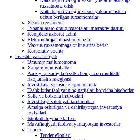
Katta hajmli va og`ir vaznli yuklarni tashishga
ruxsatnoma olish
Katta hajmli va og`ir vaznli yuklarni tashish
uchun berilgan ruxsatnomalar
Xizmat reglamenti
“Shaharlararo oraliq masofalar” interaktiv dasturi
Kompleks axborot tizimi
Elektron hujjat almashinuv tizimi
Maxsus ruxsatnomaga online ariza berish
Korporativ pochta
Investitsiya salohiyati
Umumiy maʼlumotnoma
Xalqaro munosabatlar
Аsosiy iqtisodiy koʼrsatkichlari, uzoq muddatli
rivojlanish strategiyasi
Investitsiya sohasidagi qonunchilik
Tashkilotlar faoliyatining natijalari boʼyicha hisobotlar
Soliq va bojxona imtiyozlari
Investitsiya salohiyati taqdimotlari
Аmalga oshirilgan va oshirilayotgan investitsiya
loyixalari
Istiqbolli loyiha takliflari
Muvaffaqiyatli faoliyat yuritayotgan investorlar
Tender
Tender e'lonlari