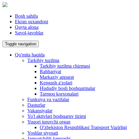
Bosh sahifa
Ekran suxandoni
Qayta aloqa
Savol-javoblar
Toggle navigation
Qo'mita haqida
Tarkibiy tuzilma
Tarkibiy tuzilma chizmasi
Rahbariyat
Markaziy apparat
Kengash a'zolari
Hududiy bosh boshqarmalar
Tarmoq korxonalari
Funksiya va vazifalar
Dasturlar
Vakansiyalar
Yo'l aktivlari boshqaruv tizimi
Yuqori turuvchi organ
O'zbekiston Respublikasi Transport Vazirligi
Yoshlar siyosati
Jamoatchilik kengashi