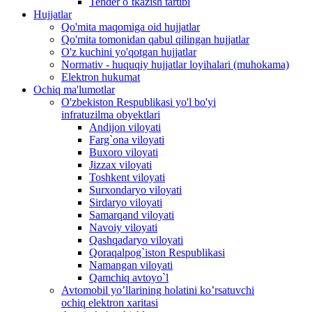
Tender o`tkazish tartibi
Hujjatlar
Qo'mita maqomiga oid hujjatlar
Qo'mita tomonidan qabul qilingan hujjatlar
O'z kuchini yo'qotgan hujjatlar
Normativ - huquqiy hujjatlar loyihalari (muhokama)
Elektron hukumat
Ochiq ma'lumotlar
O'zbekiston Respublikasi yo'l bo'yi
infratuzilma obyektlari
Andijon viloyati
Farg`ona viloyati
Buxoro viloyati
Jizzax viloyati
Toshkent viloyati
Surxondaryo viloyati
Sirdaryo viloyati
Samarqand viloyati
Navoiy viloyati
Qashqadaryo viloyati
Qoraqalpog`iston Respublikasi
Namangan viloyati
Qamchiq avtoyo`l
Avtomobil yo’llarining holatini ko’rsatuvchi
ochiq elektron xaritasi