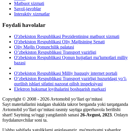
Matbuot xizmati
Savol-javoblar
Interaktiv xizmatlar
Foydali havolalar
O'zbekiston Respublikasi Prezidentining matbuot xizmati
O'zbekiston Respublikasi Oliy Majlisining Senati
Oliy Majlis Qonunchilik palatasi
O’zbekiston Respublikasi Transport vazirligi
O'zbekiston Respublikasi Qonun hujjatlari ma'lumotlari milliy
bazasi
O'zbekiston Respublikasi Milliy huquqiy internet portali
O‘zbekiston Respublikasi Transport vazirligi huzuridagi yo‘l-
qurilish ishlari sifatini nazorat qilish inspeksiyasi
Elektron hukumat loyihalarini boshqarish markazi
Copyright © 2008 - 2026 Avtomobil yo‘llari qo‘mitasi
Sayt materiallarini istalgan shaklda takror berganda yoki tarqatganda
Avtomobil yo‘llari qo‘mitasi rasmiy saytiga giperhavola berilishi
shart! Saytning so'nggi yangilanish sanasi
26-Avgust, 2023
. Onlayn
foydalanuvchilar soni
ta.
Ushbu sahifada xatoliklarni aniqlasangiz, ma'muriyatni xabardor