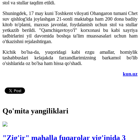
stol va stullar taqdim etildi.
Shuningdek, 17 may kuni Toshkent viloyati Ohangaron tumani Chet
suv qishlog'ida joylashgan 21-sonli maktabga ham 200 dona badiiy
kitob to'plami, maxsus javonlar, foydalanish uchun stol va stullar
yetkazib berildi. "Qamchiqavtoyo'l" korxonasi bu kabi xayriya
tadbirlarini yil davomida boshqa ta'lim muassasalari uchun ham
o'tkazishni rejalashtirgan.
Kichik bo'lsa-da, yuqoridagi kabi ezgu amallar, homiylik
tashabbuslari kelajakda farzandlarimizning barkamol bo'lib
o'sishlarida oz bo'lsa ham hissa qo'shadi.
kun.uz
Qo'mita yangiliklari
"Zig'ir" mahalla fuqarolar yig'inida 3