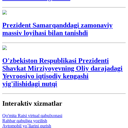
Prezident Samarqanddagi zamonaviy
massiv loyihasi bilan tanishdi
O'zbekiston Respublikasi Prezidenti
Shavkat Mirziyoyevning Oliy darajadagi
Yevroosiyo iqtisodiy kengashi
yig'ilishidagi nutqi
Interaktiv xizmatlar
Qo'mita Raisi virtual qabulxonasi
Rahbar qabuliga yozilish
Avtomobil yo`llarini qurish