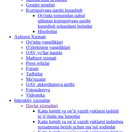
Gender tengligi
Korrupsiyaga qarshi kurashish
Qo'mita tomonidan qabul
qilingan korrupsiyaga qarshi
kurashish sohasidagi hujjatlar
Hisobotlar
Аxborot Xizmati
Qo'mita yangiliklari
O'zbekiston yangiliklari
OAV yo'llar haqida
Matbuot xizmati
Press relizlar
Forum
Tadbirlar
Ma'ruzalar
OAV akkreditatsiya tartibi
Fotogalereya
Videoteka
Interaktiv xizmatlar
Davlat xizmatlari
Katta hajmli va og`ir vaznli yuklarni tashish
to`g`risida ma`lumotlar
Katta hajmli va og`ir vaznli yuklarni tashishga
ruxsatnoma berish uchun ma`sul xodimlar