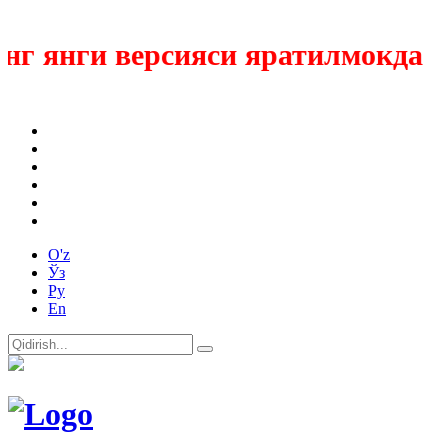
 янги версияси яратилмокда
O'z
Ўз
Ру
En