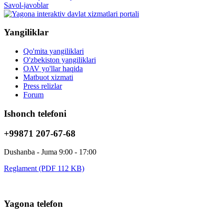
Savol-javoblar
Yangiliklar
Qo'mita yangiliklari
O'zbekiston yangiliklari
OAV yo'llar haqida
Matbuot xizmati
Press relizlar
Forum
Ishonch telefoni
+99871 207-67-68
Dushanba - Juma 9:00 - 17:00
Reglament (PDF 112 KB)
Yagona telefon