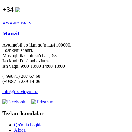
+34
www.meteo.uz
Manzil
Avtomobil yo‘llari qo‘mitasi 100000,
Toshkent shahri,
Mustaqillik shoh ko'chasi, 68
Ish kuni: Dushanba-Juma
Ish vaqti: 9:00-13:00 14:00-18:00
(+99871) 207-67-68
(+99871) 239-14-06
info@uzavtoyul.uz
Tezkor havolalar
Qo'mita haqida
Aloqa