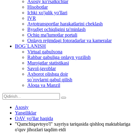
Asosiy ko'rsatkichlar
Hisobotlar
Ichki xo'jalik yo'llari
IVR
Avtotransportlar harakatlarini cheklash
Byudjet ochiqligini ta'minlash
Ochiq ma'lumotlar portali
Onlayn rejimdagi fotoradarlar va kameralar
BOG`LANISH
Virtual qabulxona
Rahbar qabuliga onlayn yozilish
Murojatlar statistikasi
Savol-javoblar
Axborot olishga doir
so`rovlarni qabul qilish
Aloqa va Manzil
Asosiy
Yangiliklar
OAV yo'llar haqida
"Qamchiqavtoyo'l" xayriya tariqasida qishloq maktablariga
o'quv jihozlari taqdim etdi