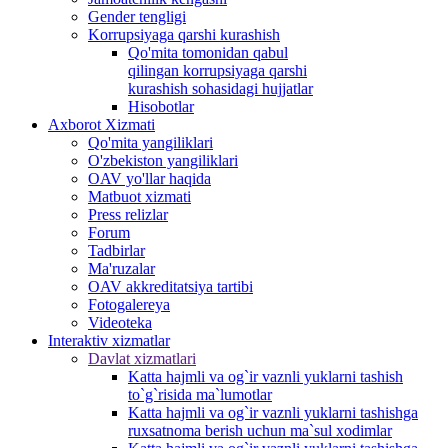
Gender tengligi
Korrupsiyaga qarshi kurashish
Qo'mita tomonidan qabul
qilingan korrupsiyaga qarshi
kurashish sohasidagi hujjatlar
Hisobotlar
Аxborot Xizmati
Qo'mita yangiliklari
O'zbekiston yangiliklari
OAV yo'llar haqida
Matbuot xizmati
Press relizlar
Forum
Tadbirlar
Ma'ruzalar
OAV akkreditatsiya tartibi
Fotogalereya
Videoteka
Interaktiv xizmatlar
Davlat xizmatlari
Katta hajmli va og`ir vaznli yuklarni tashish
to`g`risida ma`lumotlar
Katta hajmli va og`ir vaznli yuklarni tashishga
ruxsatnoma berish uchun ma`sul xodimlar