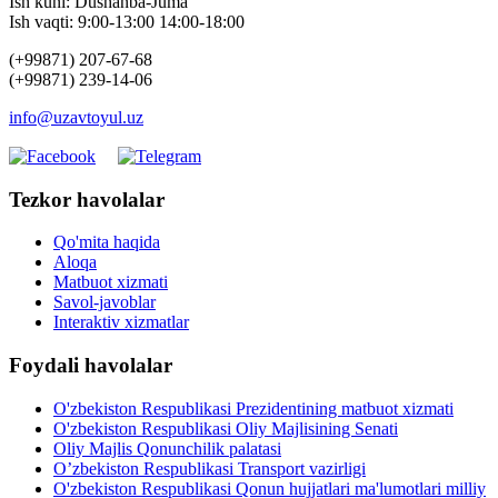
Ish kuni: Dushanba-Juma
Ish vaqti: 9:00-13:00 14:00-18:00
(+99871) 207-67-68
(+99871) 239-14-06
info@uzavtoyul.uz
Tezkor havolalar
Qo'mita haqida
Aloqa
Matbuot xizmati
Savol-javoblar
Interaktiv xizmatlar
Foydali havolalar
O'zbekiston Respublikasi Prezidentining matbuot xizmati
O'zbekiston Respublikasi Oliy Majlisining Senati
Oliy Majlis Qonunchilik palatasi
O’zbekiston Respublikasi Transport vazirligi
O'zbekiston Respublikasi Qonun hujjatlari ma'lumotlari milliy