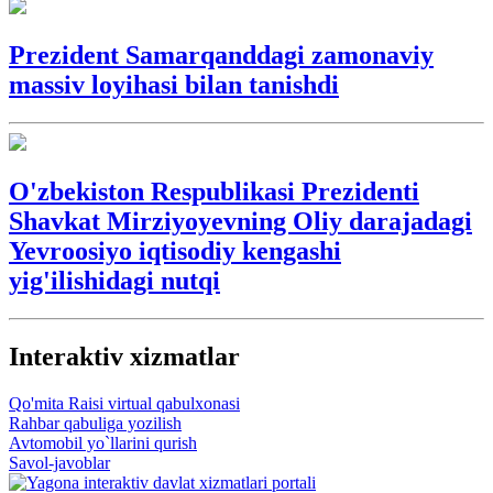
Prezident Samarqanddagi zamonaviy
massiv loyihasi bilan tanishdi
O'zbekiston Respublikasi Prezidenti
Shavkat Mirziyoyevning Oliy darajadagi
Yevroosiyo iqtisodiy kengashi
yig'ilishidagi nutqi
Interaktiv xizmatlar
Qo'mita Raisi virtual qabulxonasi
Rahbar qabuliga yozilish
Avtomobil yo`llarini qurish
Savol-javoblar