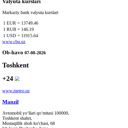
Valyuta kurslari
Markaziy bank valyuta kurslari
1 EUR
=
13749.46
1 RUB
=
146.19
1 USD
=
11915.64
www.cbu.uz
Ob-havo
07-08-2026
Toshkent
+24
www.meteo.uz
Manzil
Avtomobil yo‘llari qo‘mitasi 100000,
Toshkent shahri,
Mustaqillik shoh ko'chasi, 68