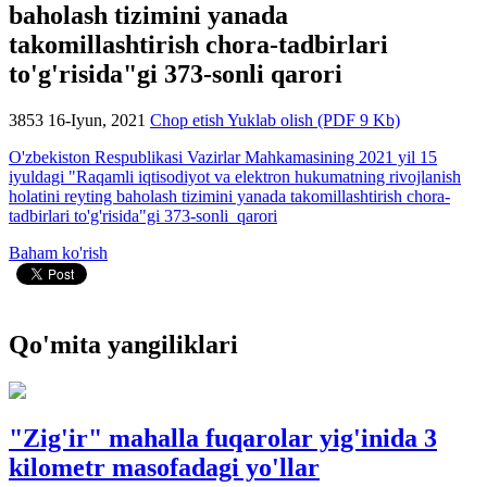
baholash tizimini yanada
takomillashtirish chora-tadbirlari
to'g'risida"gi 373-sonli qarori
3853
16-Iyun, 2021
Chop etish
Yuklab olish (PDF 9 Kb)
O'zbekiston Respublikasi Vazirlar Mahkamasining 2021 yil 15
iyuldagi "Raqamli iqtisodiyot va elektron hukumatning rivojlanish
holatini reyting baholash tizimini yanada takomillashtirish chora-
tadbirlari to'g'risida"gi 373-sonli qarori
Baham ko'rish
Qo'mita yangiliklari
"Zig'ir" mahalla fuqarolar yig'inida 3
kilometr masofadagi yo'llar