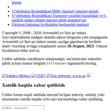
bazasi
O'zbekiston Respublikasi Milliy huquqiy internet portali
O‘zbekiston Respublikasi Transport vazirligi huzuridagi yo‘l-
qurilish ishlari sifatini nazorat qilish inspeksiyasi
Elektron hukumat loyihalarini boshqarish markazi
Copyright © 2008 - 2026 Avtomobil yo‘llari qo‘mitasi
Sayt materiallarini istalgan shaklda takror berganda yoki tarqatganda
Avtomobil yo‘llari qo‘mitasi rasmiy saytiga giperhavola berilishi
shart! Saytning so'nggi yangilanish sanasi
26-Avgust, 2023
. Onlayn
foydalanuvchilar soni
ta.
Ushbu sahifada xatoliklarni aniqlasangiz, ma'muriyatni xabardor
qilish uchun matnni belgilab
tugmalarini bosing.
Ctrl+Enter
Xatolik haqida xabar qoldirish
Ushbu forma orqali sahifada mavjud bo'lgan imloviy, uslubiy yoki
mazmunan xatolik haqida web-sayt ma'murlariga xabar qoldiring.