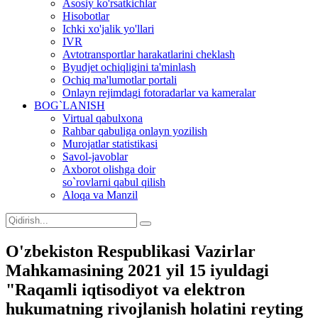
Asosiy ko'rsatkichlar
Hisobotlar
Ichki xo'jalik yo'llari
IVR
Avtotransportlar harakatlarini cheklash
Byudjet ochiqligini ta'minlash
Ochiq ma'lumotlar portali
Onlayn rejimdagi fotoradarlar va kameralar
BOG`LANISH
Virtual qabulxona
Rahbar qabuliga onlayn yozilish
Murojatlar statistikasi
Savol-javoblar
Axborot olishga doir
so`rovlarni qabul qilish
Aloqa va Manzil
O'zbekiston Respublikasi Vazirlar
Mahkamasining 2021 yil 15 iyuldagi
"Raqamli iqtisodiyot va elektron
hukumatning rivojlanish holatini reyting