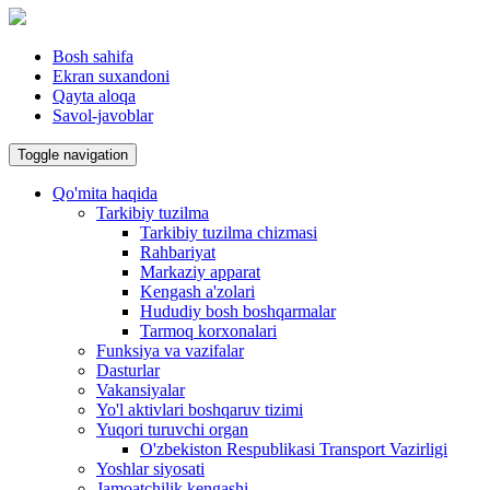
Bosh sahifa
Ekran suxandoni
Qayta aloqa
Savol-javoblar
Toggle navigation
Qo'mita haqida
Tarkibiy tuzilma
Tarkibiy tuzilma chizmasi
Rahbariyat
Markaziy apparat
Kengash a'zolari
Hududiy bosh boshqarmalar
Tarmoq korxonalari
Funksiya va vazifalar
Dasturlar
Vakansiyalar
Yo'l aktivlari boshqaruv tizimi
Yuqori turuvchi organ
O'zbekiston Respublikasi Transport Vazirligi
Yoshlar siyosati
Jamoatchilik kengashi