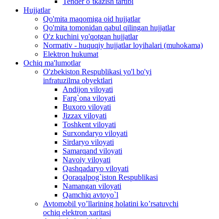
Tender o`tkazish tartibi
Hujjatlar
Qo'mita maqomiga oid hujjatlar
Qo'mita tomonidan qabul qilingan hujjatlar
O'z kuchini yo'qotgan hujjatlar
Normativ - huquqiy hujjatlar loyihalari (muhokama)
Elektron hukumat
Ochiq ma'lumotlar
O'zbekiston Respublikasi yo'l bo'yi
infratuzilma obyektlari
Andijon viloyati
Farg`ona viloyati
Buxoro viloyati
Jizzax viloyati
Toshkent viloyati
Surxondaryo viloyati
Sirdaryo viloyati
Samarqand viloyati
Navoiy viloyati
Qashqadaryo viloyati
Qoraqalpog`iston Respublikasi
Namangan viloyati
Qamchiq avtoyo`l
Avtomobil yo’llarining holatini ko’rsatuvchi
ochiq elektron xaritasi