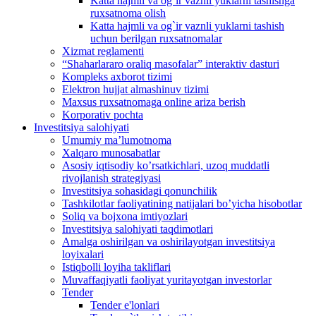
Katta hajmli va og`ir vaznli yuklarni tashishga
ruxsatnoma olish
Katta hajmli va og`ir vaznli yuklarni tashish
uchun berilgan ruxsatnomalar
Xizmat reglamenti
“Shaharlararo oraliq masofalar” interaktiv dasturi
Kompleks axborot tizimi
Elektron hujjat almashinuv tizimi
Maxsus ruxsatnomaga online ariza berish
Korporativ pochta
Investitsiya salohiyati
Umumiy maʼlumotnoma
Xalqaro munosabatlar
Аsosiy iqtisodiy koʼrsatkichlari, uzoq muddatli
rivojlanish strategiyasi
Investitsiya sohasidagi qonunchilik
Tashkilotlar faoliyatining natijalari boʼyicha hisobotlar
Soliq va bojxona imtiyozlari
Investitsiya salohiyati taqdimotlari
Аmalga oshirilgan va oshirilayotgan investitsiya
loyixalari
Istiqbolli loyiha takliflari
Muvaffaqiyatli faoliyat yuritayotgan investorlar
Tender
Tender e'lonlari