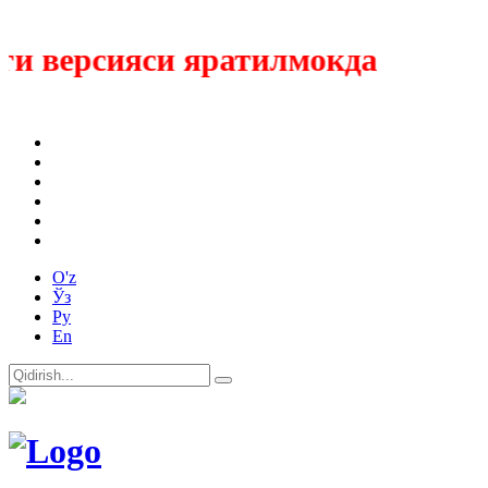
и версияси яратилмокда
O'z
Ўз
Ру
En