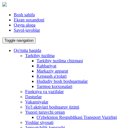
Bosh sahifa
Ekran suxandoni
Qayta aloqa
Savol-javoblar
Toggle navigation
Qo'mita haqida
Tarkibiy tuzilma
Tarkibiy tuzilma chizmasi
Rahbariyat
Markaziy apparat
Kengash a'zolari
Hududiy bosh boshqarmalar
Tarmoq korxonalari
Funksiya va vazifalar
Dasturlar
Vakansiyalar
Yo'l aktivlari boshqaruv tizimi
Yuqori turuvchi organ
O'zbekiston Respublikasi Transport Vazirligi
Yoshlar siyosati
Jamoatchilik kengashi