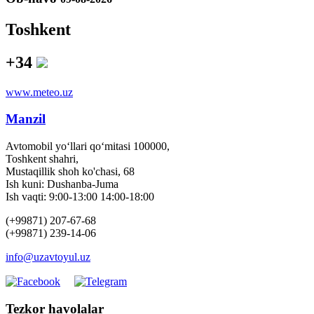
Toshkent
+34
www.meteo.uz
Manzil
Avtomobil yo‘llari qo‘mitasi 100000,
Toshkent shahri,
Mustaqillik shoh ko'chasi, 68
Ish kuni: Dushanba-Juma
Ish vaqti: 9:00-13:00 14:00-18:00
(+99871) 207-67-68
(+99871) 239-14-06
info@uzavtoyul.uz
Tezkor havolalar