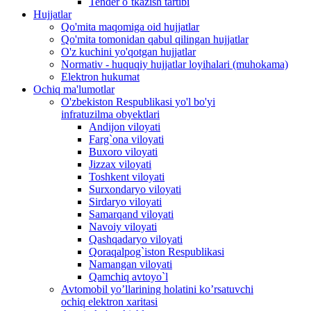
Tender o`tkazish tartibi
Hujjatlar
Qo'mita maqomiga oid hujjatlar
Qo'mita tomonidan qabul qilingan hujjatlar
O'z kuchini yo'qotgan hujjatlar
Normativ - huquqiy hujjatlar loyihalari (muhokama)
Elektron hukumat
Ochiq ma'lumotlar
O'zbekiston Respublikasi yo'l bo'yi
infratuzilma obyektlari
Andijon viloyati
Farg`ona viloyati
Buxoro viloyati
Jizzax viloyati
Toshkent viloyati
Surxondaryo viloyati
Sirdaryo viloyati
Samarqand viloyati
Navoiy viloyati
Qashqadaryo viloyati
Qoraqalpog`iston Respublikasi
Namangan viloyati
Qamchiq avtoyo`l
Avtomobil yo’llarining holatini ko’rsatuvchi
ochiq elektron xaritasi