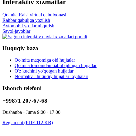
Interaktiv xizmatlar
Qo'mita Raisi virtual qabulxonasi
Rahbar qabuliga yozilish
Avtomobil yo`llarini qurish
Savol-javoblar
Huquqiy baza
Qo'mita maqomiga oid hujjatlar
Qo'mita tomonidan qabul qilingan hujjatlar
O'z kuchini yo'qotgan hujjatlar
Normativ - huquqiy hujjatlar loyihalari
Ishonch telefoni
+99871 207-67-68
Dushanba - Juma 9:00 - 17:00
Reglament (PDF 112 KB)