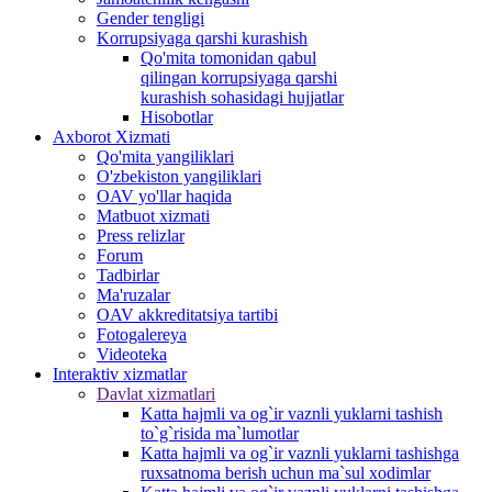
Gender tengligi
Korrupsiyaga qarshi kurashish
Qo'mita tomonidan qabul
qilingan korrupsiyaga qarshi
kurashish sohasidagi hujjatlar
Hisobotlar
Аxborot Xizmati
Qo'mita yangiliklari
O'zbekiston yangiliklari
OAV yo'llar haqida
Matbuot xizmati
Press relizlar
Forum
Tadbirlar
Ma'ruzalar
OAV akkreditatsiya tartibi
Fotogalereya
Videoteka
Interaktiv xizmatlar
Davlat xizmatlari
Katta hajmli va og`ir vaznli yuklarni tashish
to`g`risida ma`lumotlar
Katta hajmli va og`ir vaznli yuklarni tashishga
ruxsatnoma berish uchun ma`sul xodimlar