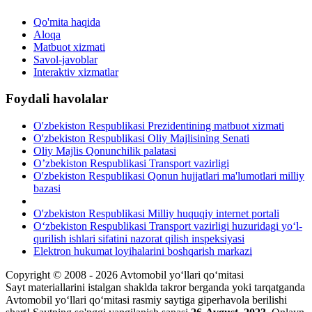
Qo'mita haqida
Aloqa
Matbuot xizmati
Savol-javoblar
Interaktiv xizmatlar
Foydali havolalar
O'zbekiston Respublikasi Prezidentining matbuot xizmati
O'zbekiston Respublikasi Oliy Majlisining Senati
Oliy Majlis Qonunchilik palatasi
O’zbekiston Respublikasi Transport vazirligi
O'zbekiston Respublikasi Qonun hujjatlari ma'lumotlari milliy
bazasi
O'zbekiston Respublikasi Milliy huquqiy internet portali
O‘zbekiston Respublikasi Transport vazirligi huzuridagi yo‘l-
qurilish ishlari sifatini nazorat qilish inspeksiyasi
Elektron hukumat loyihalarini boshqarish markazi
Copyright © 2008 - 2026 Avtomobil yo‘llari qo‘mitasi
Sayt materiallarini istalgan shaklda takror berganda yoki tarqatganda
Avtomobil yo‘llari qo‘mitasi rasmiy saytiga giperhavola berilishi