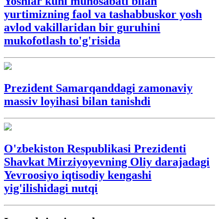
Yoshlar kuni munosabati bilan
yurtimizning faol va tashabbuskor yosh
avlod vakillaridan bir guruhini
mukofotlash to'g'risida
Prezident Samarqanddagi zamonaviy
massiv loyihasi bilan tanishdi
O'zbekiston Respublikasi Prezidenti
Shavkat Mirziyoyevning Oliy darajadagi
Yevroosiyo iqtisodiy kengashi
yig'ilishidagi nutqi