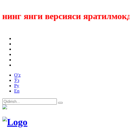
инг янги версияси яратилмокда
O'z
Ўз
Ру
En