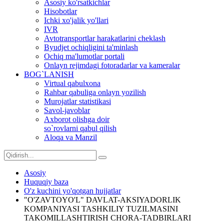
Asosiy ko'rsatkichlar
Hisobotlar
Ichki xo'jalik yo'llari
IVR
Avtotransportlar harakatlarini cheklash
Byudjet ochiqligini ta'minlash
Ochiq ma'lumotlar portali
Onlayn rejimdagi fotoradarlar va kameralar
BOG`LANISH
Virtual qabulxona
Rahbar qabuliga onlayn yozilish
Murojatlar statistikasi
Savol-javoblar
Axborot olishga doir
so`rovlarni qabul qilish
Aloqa va Manzil
Asosiy
Huquqiy baza
O'z kuchini yo'qotgan hujjatlar
"O'ZAVTOYO'L" DAVLAT-AKSIYADORLIK
KOMPANIYASI TASHKILIY TUZILMASINI
TAKOMILLASHTIRISH CHORA-TADBIRLARI