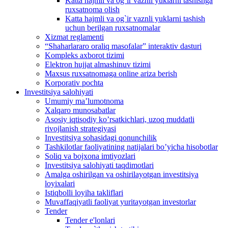
Katta hajmli va og`ir vaznli yuklarni tashishga
ruxsatnoma olish
Katta hajmli va og`ir vaznli yuklarni tashish
uchun berilgan ruxsatnomalar
Xizmat reglamenti
“Shaharlararo oraliq masofalar” interaktiv dasturi
Kompleks axborot tizimi
Elektron hujjat almashinuv tizimi
Maxsus ruxsatnomaga online ariza berish
Korporativ pochta
Investitsiya salohiyati
Umumiy maʼlumotnoma
Xalqaro munosabatlar
Аsosiy iqtisodiy koʼrsatkichlari, uzoq muddatli
rivojlanish strategiyasi
Investitsiya sohasidagi qonunchilik
Tashkilotlar faoliyatining natijalari boʼyicha hisobotlar
Soliq va bojxona imtiyozlari
Investitsiya salohiyati taqdimotlari
Аmalga oshirilgan va oshirilayotgan investitsiya
loyixalari
Istiqbolli loyiha takliflari
Muvaffaqiyatli faoliyat yuritayotgan investorlar
Tender
Tender e'lonlari