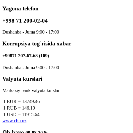
Yagona telefon
+998 71 200-02-04
Dushanba - Juma 9:00 - 17:00
Korrupsiya tog`risida xabar
+99871 207-67-68 (109)
Dushanba - Juma 9:00 - 17:00
Valyuta kurslari
Markaziy bank valyuta kurslari
1 EUR
=
13749.46
1 RUB
=
146.19
1 USD
=
11915.64
www.cbu.uz
Ob-havo
09-08-2026