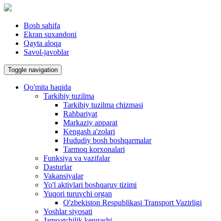
Bosh sahifa
Ekran suxandoni
Qayta aloqa
Savol-javoblar
Toggle navigation
Qo'mita haqida
Tarkibiy tuzilma
Tarkibiy tuzilma chizmasi
Rahbariyat
Markaziy apparat
Kengash a'zolari
Hududiy bosh boshqarmalar
Tarmoq korxonalari
Funksiya va vazifalar
Dasturlar
Vakansiyalar
Yo'l aktivlari boshqaruv tizimi
Yuqori turuvchi organ
O'zbekiston Respublikasi Transport Vazirligi
Yoshlar siyosati
Jamoatchilik kengashi