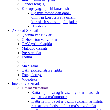
Gender tengligi
Korrupsiyaga qarshi kurashish
Qo'mita tomonidan qabul
qilingan korrupsiyaga qarshi
kurashish sohasidagi hujjatlar
Hisobotlar
Аxborot Xizmati
Qo'mita yangiliklari
O'zbekiston yangiliklari
OAV yo'llar haqida
Matbuot xizmati
Press relizlar
Forum
Tadbirlar
Ma'ruzalar
OAV akkreditatsiya tartibi
Fotogalereya
Videoteka
Interaktiv xizmatlar
Davlat xizmatlari
Katta hajmli va og`ir vaznli yuklarni tashish
to`g`risida ma`lumotlar
Katta hajmli va og`ir vaznli yuklarni tashishga
ruxsatnoma berish uchun ma`sul xodimlar