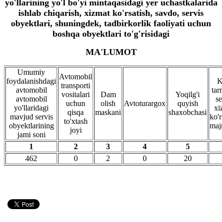
yo'llarining yo'l bo'yi mintaqasidagi yer uchastkalarida
ishlab chiqarish, xizmat ko'rsatish, savdo, servis
obyektlari, shuningdek, tadbirkorlik faoliyati uchun
boshqa obyektlari to'g'risidagi
MA'LUMOT
Umumiy
Avtomobil
foydalanishdagi
K
transporti
avtomobil
tar
vositalari
Dam
Yoqilg'i
avtomobil
se
uchun
olish
Avtoturargox
quyish
yo'llaridagi
xi
qisqa
maskani
shaxobchasi
mavjud servis
ko'r
to'xtash
obyektlarining
maj
joyi
jami soni
1
2
3
4
5
462
0
2
0
20