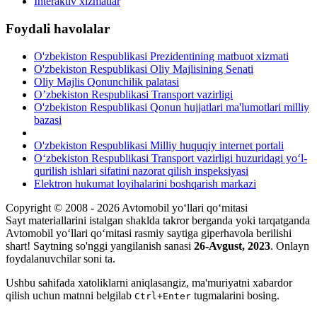
Interaktiv xizmatlar
Foydali havolalar
O'zbekiston Respublikasi Prezidentining matbuot xizmati
O'zbekiston Respublikasi Oliy Majlisining Senati
Oliy Majlis Qonunchilik palatasi
O’zbekiston Respublikasi Transport vazirligi
O'zbekiston Respublikasi Qonun hujjatlari ma'lumotlari milliy
bazasi
O'zbekiston Respublikasi Milliy huquqiy internet portali
O‘zbekiston Respublikasi Transport vazirligi huzuridagi yo‘l-
qurilish ishlari sifatini nazorat qilish inspeksiyasi
Elektron hukumat loyihalarini boshqarish markazi
Copyright © 2008 - 2026 Avtomobil yo‘llari qo‘mitasi
Sayt materiallarini istalgan shaklda takror berganda yoki tarqatganda
Avtomobil yo‘llari qo‘mitasi rasmiy saytiga giperhavola berilishi
shart! Saytning so'nggi yangilanish sanasi
26-Avgust, 2023
. Onlayn
foydalanuvchilar soni
ta.
Ushbu sahifada xatoliklarni aniqlasangiz, ma'muriyatni xabardor
qilish uchun matnni belgilab
tugmalarini bosing.
Ctrl+Enter