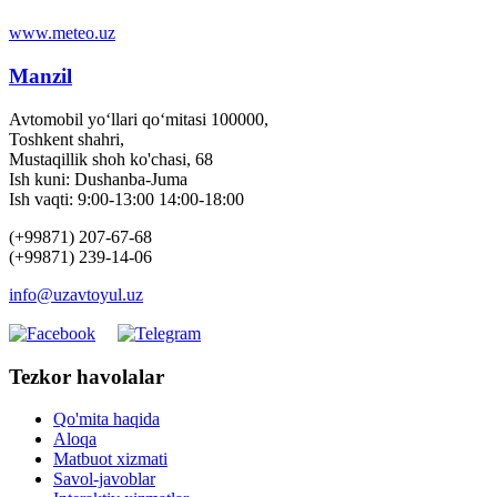
www.meteo.uz
Manzil
Avtomobil yo‘llari qo‘mitasi 100000,
Toshkent shahri,
Mustaqillik shoh ko'chasi, 68
Ish kuni: Dushanba-Juma
Ish vaqti: 9:00-13:00 14:00-18:00
(+99871) 207-67-68
(+99871) 239-14-06
info@uzavtoyul.uz
Tezkor havolalar
Qo'mita haqida
Aloqa
Matbuot xizmati
Savol-javoblar