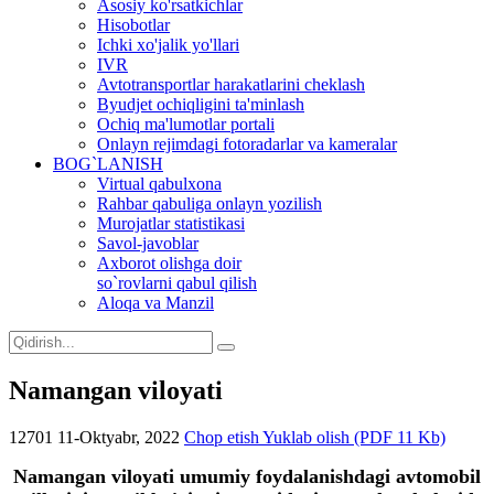
Asosiy ko'rsatkichlar
Hisobotlar
Ichki xo'jalik yo'llari
IVR
Avtotransportlar harakatlarini cheklash
Byudjet ochiqligini ta'minlash
Ochiq ma'lumotlar portali
Onlayn rejimdagi fotoradarlar va kameralar
BOG`LANISH
Virtual qabulxona
Rahbar qabuliga onlayn yozilish
Murojatlar statistikasi
Savol-javoblar
Axborot olishga doir
so`rovlarni qabul qilish
Aloqa va Manzil
Namangan viloyati
12701
11-Oktyabr, 2022
Chop etish
Yuklab olish (PDF 11 Kb)
Namangan viloyati umumiy foydalanishdagi avtomobil