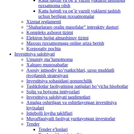
Katta hajmli va og`ir vaznli yuklarni tashishga
ruxsatnoma olish
Katta hajmli va og`ir vaznli yuklarni tashish
uchun berilgan ruxsatnomalar
Xizmat reglamenti
“Shaharlararo oraliq masofalar” interaktiv dasturi
Kompleks axborot tizimi
Elektron hujjat almashinuv tizimi
Maxsus ruxsatnomaga online ariza berish
Korporativ pochta
Investitsiya salohiyati
Umumiy maʼlumotnoma
Xalqaro munosabatlar
Аsosiy iqtisodiy koʼrsatkichlari, uzoq muddatli
rivojlanish strategiyasi
Investitsiya sohasidagi qonunchilik
Tashkilotlar faoliyatining natijalari boʼyicha hisobotlar
Soliq va bojxona imtiyozlari
Investitsiya salohiyati taqdimotlari
Аmalga oshirilgan va oshirilayotgan investitsiya
loyixalari
Istiqbolli loyiha takliflari
Muvaffaqiyatli faoliyat yuritayotgan investorlar
Tender
Tender e'lonlari