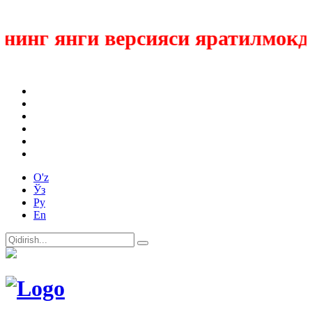
г янги версияси яратилмокда
O'z
Ўз
Ру
En