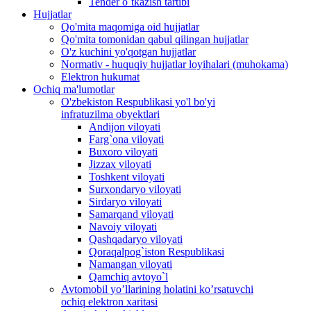
Tender o`tkazish tartibi
Hujjatlar
Qo'mita maqomiga oid hujjatlar
Qo'mita tomonidan qabul qilingan hujjatlar
O'z kuchini yo'qotgan hujjatlar
Normativ - huquqiy hujjatlar loyihalari (muhokama)
Elektron hukumat
Ochiq ma'lumotlar
O'zbekiston Respublikasi yo'l bo'yi
infratuzilma obyektlari
Andijon viloyati
Farg`ona viloyati
Buxoro viloyati
Jizzax viloyati
Toshkent viloyati
Surxondaryo viloyati
Sirdaryo viloyati
Samarqand viloyati
Navoiy viloyati
Qashqadaryo viloyati
Qoraqalpog`iston Respublikasi
Namangan viloyati
Qamchiq avtoyo`l
Avtomobil yo’llarining holatini ko’rsatuvchi
ochiq elektron xaritasi