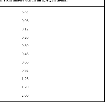
n 1 km masofa uchun tarif, AQSh dollari
0,04
0,06
0,12
0,20
0,30
0,46
0,66
0,92
1,26
1,70
2,00