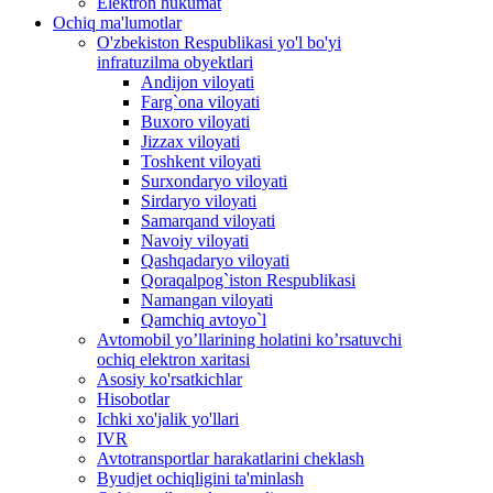
Elektron hukumat
Ochiq ma'lumotlar
O'zbekiston Respublikasi yo'l bo'yi
infratuzilma obyektlari
Andijon viloyati
Farg`ona viloyati
Buxoro viloyati
Jizzax viloyati
Toshkent viloyati
Surxondaryo viloyati
Sirdaryo viloyati
Samarqand viloyati
Navoiy viloyati
Qashqadaryo viloyati
Qoraqalpog`iston Respublikasi
Namangan viloyati
Qamchiq avtoyo`l
Avtomobil yo’llarining holatini ko’rsatuvchi
ochiq elektron xaritasi
Asosiy ko'rsatkichlar
Hisobotlar
Ichki xo'jalik yo'llari
IVR
Avtotransportlar harakatlarini cheklash
Byudjet ochiqligini ta'minlash