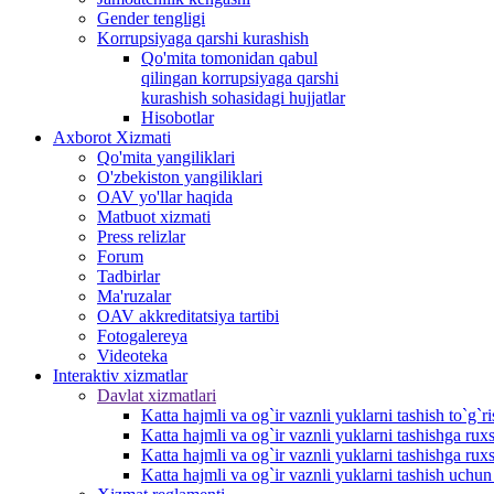
Gender tengligi
Korrupsiyaga qarshi kurashish
Qo'mita tomonidan qabul
qilingan korrupsiyaga qarshi
kurashish sohasidagi hujjatlar
Hisobotlar
Аxborot Xizmati
Qo'mita yangiliklari
O'zbekiston yangiliklari
OAV yo'llar haqida
Matbuot xizmati
Press relizlar
Forum
Tadbirlar
Ma'ruzalar
OAV akkreditatsiya tartibi
Fotogalereya
Videoteka
Interaktiv xizmatlar
Davlat xizmatlari
Katta hajmli va og`ir vaznli yuklarni tashish to`g`r
Katta hajmli va og`ir vaznli yuklarni tashishga r
Katta hajmli va og`ir vaznli yuklarni tashishga rux
Katta hajmli va og`ir vaznli yuklarni tashish uchu