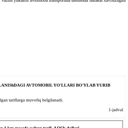
r vaznli yuklarni avtomobil transportida tashishda harakat xavfsizligini
ANIShDAGI AVTOMOBIL YO'LLARI BO'YLAB YURIB
ilgan tariflarga muvofiq belgilanadi.
1-jadval