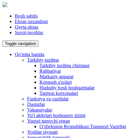
Bosh sahifa
Ekran suxandoni
Qayta aloqa
Savol-javoblar
Toggle navigation
Qo'mita haqida
Tarkibiy tuzilma
Tarkibiy tuzilma chizmasi
Rahbariyat
Markaziy apparat
Kengash a'zolari
Hududiy bosh boshqarmalar
Tarmoq korxonalari
Funksiya va vazifalar
Dasturlar
Vakansiyalar
Yo'l aktivlari boshqaruv tizimi
Yuqori turuvchi organ
O'zbekiston Respublikasi Transport Vazirligi
Yoshlar siyosati
Jamoatchilik kengashi