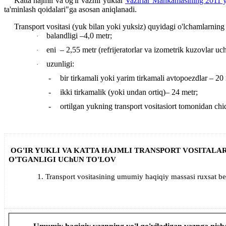
Katta hajmli va og'ir vaznli yuklar
Vazirlar Mahkamasining 2011 yi
ta'minlash qoidalari"ga asosan aniqlanadi.
Transport vositasi (yuk bilan yoki yuksiz) quyidagi o'lchamlarning 
balandligi –4,0 metr;
·
eni – 2,55 metr (refrijeratorlar va izometrik
kuzovlar
uch
·
uzunligi
:
·
-
bir tirkamali yoki yarim tirkamali avtopoezdlar – 20
-
ikki tirkamalik (yoki undan ortiq)– 24 metr
;
-
ortilgan yukning transport vositasio
rt
tomonidan
chi
OG'IR YUKLI VA KATTA HAJMLI TRANSPORT VOSITALA
O'TGANLIGI UChUN TO'LOV
1. Transport vositasining umumiy haqiqiy massasi ruxsat be