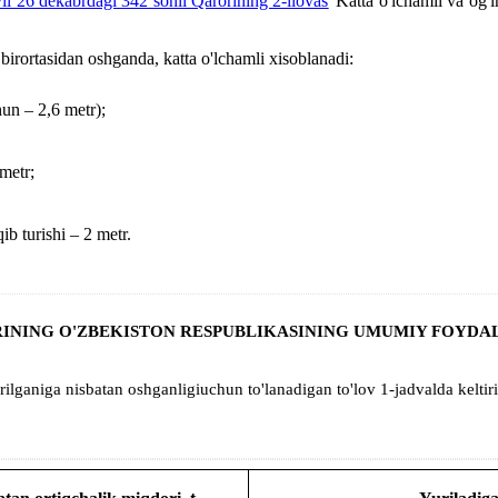
l 26 dekabrdagi 342 sonli Qarorining 2-ilovas
"Katta o'lchamli va og'i
birortasidan oshganda, katta o'lchamli xisoblanadi:
un – 2,6 metr);
 metr
;
qib turishi
– 2 metr.
RINING O'ZBEKISTON RESPUBLIKASINING UMUMIY FOYDAL
rilganiga nisbatan oshganligiuchun to'lanadigan to'lov
1-jadvalda
keltir