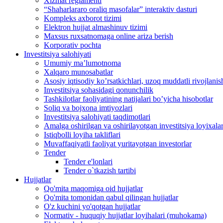
Xizmat reglamenti
“Shaharlararo oraliq masofalar” interaktiv dasturi
Kompleks axborot tizimi
Elektron hujjat almashinuv tizimi
Maxsus ruxsatnomaga online ariza berish
Korporativ pochta
Investitsiya salohiyati
Umumiy maʼlumotnoma
Xalqaro munosabatlar
Аsosiy iqtisodiy koʼrsatkichlari, uzoq muddatli rivojlanish
Investitsiya sohasidagi qonunchilik
Tashkilotlar faoliyatining natijalari boʼyicha hisobotlar
Soliq va bojxona imtiyozlari
Investitsiya salohiyati taqdimotlari
Аmalga oshirilgan va oshirilayotgan investitsiya loyixalar
Istiqbolli loyiha takliflari
Muvaffaqiyatli faoliyat yuritayotgan investorlar
Tender
Tender e'lonlari
Tender o`tkazish tartibi
Hujjatlar
Qo'mita maqomiga oid hujjatlar
Qo'mita tomonidan qabul qilingan hujjatlar
O'z kuchini yo'qotgan hujjatlar
Normativ - huquqiy hujjatlar loyihalari (muhokama)