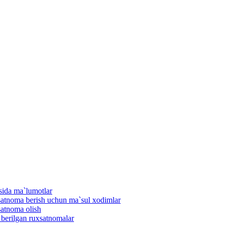
isida ma`lumotlar
uxsatnoma berish uchun ma`sul xodimlar
satnoma olish
n berilgan ruxsatnomalar