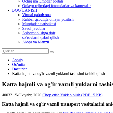
Ochiq ma'lumotlar portali
Onlayn rejimdagi fotoradarlar va kameralar
BOG`LANISH
Virtual qabulxona
Rahbar qabuliga onlayn yozilish
Murojatlar statistikasi
Savol-javoblar
Axborot olishga doir
so`rovlarni qabul qilish
Aloqa va Manzil
Asosiy
Qo'mita
Dasturlar
Katta hajmli va og'ir vaznli yuklarni tashishni tashkil qilish
Katta hajmli va og'ir vaznli yuklarni tashis
40032
15-Oktyabr, 2020
Chop etish
Yuklab olish (PDF 15 Kb)
Katta hajmli va og'ir vaznli transport vositalarini ani