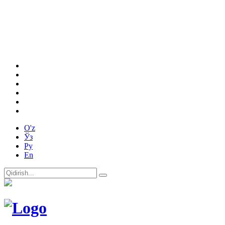
O'z
Ўз
Ру
En