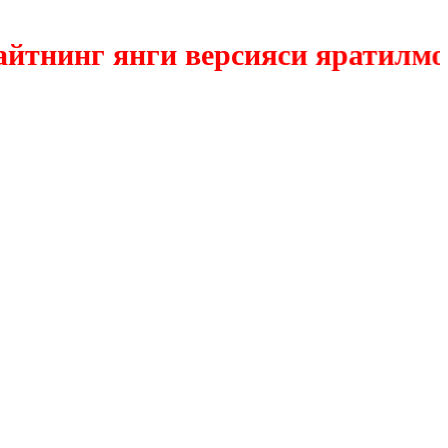
нинг янги версияси яратилмокда