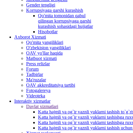
Gender tengligi
Korrupsiyaga qarshi kurashish
Qo'mita tomonidan qabul
qilingan korrupsiyaga qarshi
kurashish sohasidagi hujjatlar
Hisobotlar
Аxborot Xizmati
Qo'mita yangiliklari
O'zbekiston yangiliklari
OAV yo'llar haqida
Matbuot xizmati
Press relizlar
Forum
Tadbirlar
Ma'ruzalar
OAV akkreditatsiya tartibi
Fotogalereya
Videoteka
Interaktiv xizmatlar
Davlat xizmatlari
Katta hajmli va og`ir vaznli yuklarni tashish to`g`r
Katta hajmli va og`ir vaznli yuklarni tashishga r
Katta hajmli va og`ir vaznli yuklarni tashishga rux
Katta hajmli va og`ir vaznli yuklarni tashish uchu