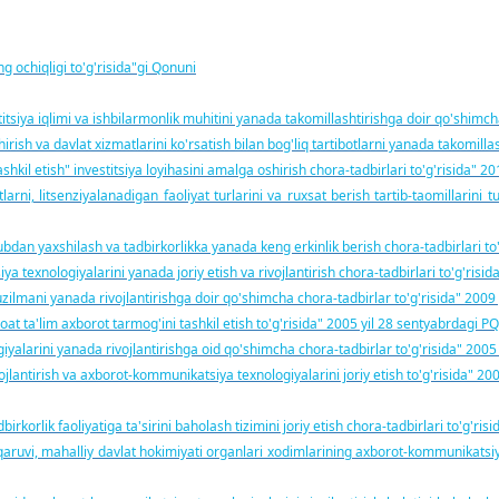
 ochiqligi to'g'risida"gi Qonuni
tsiya iqlimi va ishbilarmonlik muhitini yanada takomillashtirishga doir qo'shimch
irish va davlat xizmatlarini ko'rsatish bilan bog'liq tartibotlarni yanada takomilla
ashkil etish" investitsiya loyihasini amalga oshirish chora-tadbirlari to'g'risida" 
larni, litsenziyalanadigan faoliyat turlarini va ruxsat berish tartib-taomillarini 
bdan yaxshilash va tadbirkorlikka yanada keng erkinlik berish chora-tadbirlari to
texnologiyalarini yanada joriy etish va rivojlantirish chora-tadbirlari to'g'risi
tuzilmani yanada rivojlantirishga doir qo'shimcha chora-tadbirlar to'g'risida" 200
t ta'lim axborot tarmog'ini tashkil etish to'g'risida" 2005 yil 28 sentyabrdagi P
alarini yanada rivojlantirishga oid qo'shimcha chora-tadbirlar to'g'risida" 2005 
jlantirish va axborot-kommunikatsiya texnologiyalarini joriy etish to'g'risida" 2
korlik faoliyatiga ta'sirini baholash tizimini joriy etish chora-tadbirlari to'g'ris
qaruvi, mahalliy davlat hokimiyati organlari xodimlarining axborot-kommunikatsiy