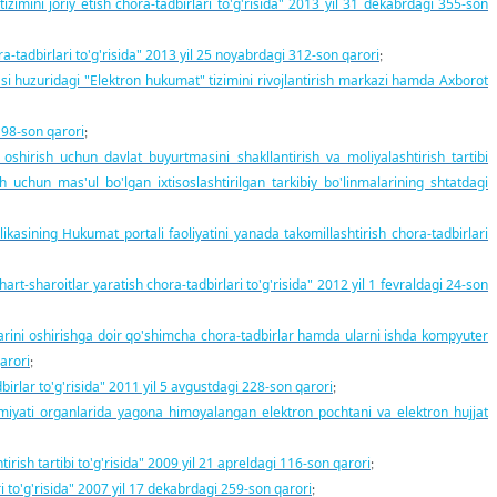
zimini joriy etish chora-tadbirlari to'g'risida" 2013 yil 31 dekabrdagi 355-son
a-tadbirlari to'g'risida" 2013 yil 25 noyabrdagi 312-son qarori
;
si huzuridagi "Elektron hukumat" tizimini rivojlantirish markazi hamda Axborot
198-son qarori
;
oshirish uchun davlat buyurtmasini shakllantirish va moliyalashtirish tartibi
sh uchun mas'ul bo'lgan ixtisoslashtirilgan tarkibiy bo'linmalarining shtatdagi
kasining Hukumat portali faoliyatini yanada takomillashtirish chora-tadbirlari
t-sharoitlar yaratish chora-tadbirlari to'g'risida" 2012 yil 1 fevraldagi 24-son
larini oshirishga doir qo'shimcha chora-tadbirlar hamda ularni ishda kompyuter
arori
;
lar to'g'risida" 2011 yil 5 avgustdagi 228-son qarori
;
imiyati organlarida yagona himoyalangan elektron pochtani va elektron hujjat
ish tartibi to'g'risida" 2009 yil 21 apreldagi 116-son qarori
;
 to'g'risida" 2007 yil 17 dekabrdagi 259-son qarori
;