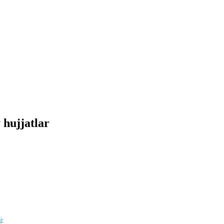
hujjatlar
i
;