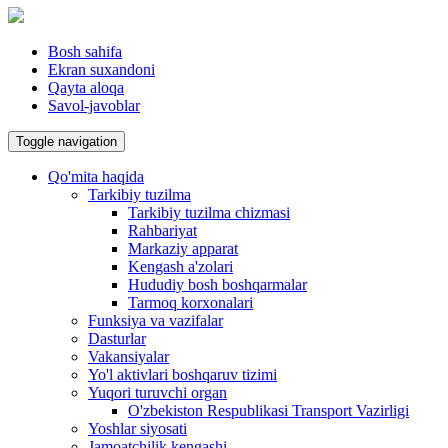
Bosh sahifa
Ekran suxandoni
Qayta aloqa
Savol-javoblar
Toggle navigation
Qo'mita haqida
Tarkibiy tuzilma
Tarkibiy tuzilma chizmasi
Rahbariyat
Markaziy apparat
Kengash a'zolari
Hududiy bosh boshqarmalar
Tarmoq korxonalari
Funksiya va vazifalar
Dasturlar
Vakansiyalar
Yo'l aktivlari boshqaruv tizimi
Yuqori turuvchi organ
O'zbekiston Respublikasi Transport Vazirligi
Yoshlar siyosati
Jamoatchilik kengashi