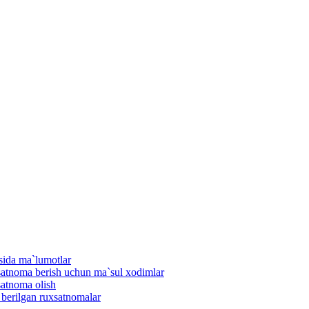
isida ma`lumotlar
uxsatnoma berish uchun ma`sul xodimlar
satnoma olish
n berilgan ruxsatnomalar