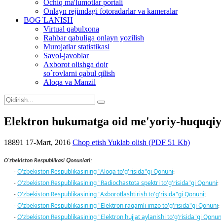
Ochiq ma'lumotlar portali
Onlayn rejimdagi fotoradarlar va kameralar
BOG`LANISH
Virtual qabulxona
Rahbar qabuliga onlayn yozilish
Murojatlar statistikasi
Savol-javoblar
Axborot olishga doir
so`rovlarni qabul qilish
Aloqa va Manzil
Elektron hukumatga oid me'yoriy-huquqiy 
18891
17-Mart, 2016
Chop etish
Yuklab olish (PDF 51 Kb)
Q
O'zbekiston Respublikasi
onunlari:
O'zbekiston Respublikasining "Aloqa to'g'risida"gi Qonuni
-
;
O'zbekiston Respublikasining "Radiochastota spektri to'g'risida"gi Qonuni
-
;
O'zbekiston Respublikasining "Axborotlashtirish to'g'risida"gi Qonuni
-
;
O'zbekiston Respublikasining "Elektron raqamli imzo to'g'risida"gi Qonuni
-
;
O'zbekiston Respublikasining "Elektron hujjat aylanishi to'g'risida"gi Qonun
-