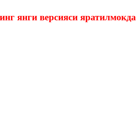
янги версияси яратилмокда