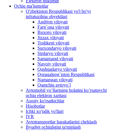
Elektron hukumat
Ochiq ma'lumotlar
O'zbekiston Respublikasi yo'l bo'yi
infratuzilma obyektlari
Andijon viloyati
Farg`ona viloyati
Buxoro viloyati
Jizzax viloyati
Toshkent viloyati
Surxondaryo viloyati
Sirdaryo viloyati
Samarqand viloyati
Navoiy viloyati
Qashqadaryo viloyati
Qoraqalpog`iston Respublikasi
Namangan viloyati
Qamchiq avtoyo`l
Avtomobil yo’llarining holatini ko’rsatuvchi
ochiq elektron xaritasi
Asosiy ko'rsatkichlar
Hisobotlar
Ichki xo'jalik yo'llari
IVR
Avtotransportlar harakatlarini cheklash
Byudjet ochiqligini ta'minlash