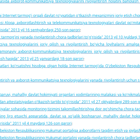
da axborot-kommunikatsiya texnologiyalarini rivojlantirish holatini baholash ti
 Internet tarmog'i orqali davlat ro'yxatidan o'tkazish mexanizmini joriy etish chor
i Aloqa, axborotlashtirish va telekommunikatsiya texnologiyalari davlat qo'mita
g'risida" 2013 yil 16 sentyabrdagi 250-son qarori
;
rmog'ini yanada rivojlantirish chora-tadbirlari to'g'risida" 2013 yil 10 iyuldagi 
 texnologiyalarini joriy qilish va rivojlantirish bo'yicha loyihalarni amalga 
zamonaviy axborot-kommunikatsiya texnologiyalarini joriy qilish va rivojlantiri
ash haqida" 2013 yil 25 yanvardagi 18-son qarori
;
tlari ko'rsatishni hisobga olgan holda Internet tarmog'ida O'zbekiston Respubli
ish va axborot-kommunikatsiya texnologiyalarini yanada rivojlantirish uchun shar
qaruvi, mahalliy davlat hokimiyati organlari xodimlarining malakasi va ko'nikma
 attestatsiyadan o'tkazish tartibi to'g'risida" 2011 yil 27 oktyabrdagi 289-son q
ar sohasida monitoring tizimini takomillashtirishga doir qo'shimcha chora-tadbir
g Ijro etuvchi apparatida, davlat va xo'jalik boshqaruvi, mahalliy davlat hok
g'risida" 2011 yil 4 maydagi 126-son qarori
;
kiston Respublikasining Hukumat portaliga axborotlarni taqdim etish va joylashtir
kiston Respublikasining Hukumat portalini yanada rivojlantirish chora-tadbirlari