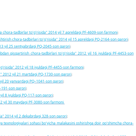
a chora-tadbirlar to'g'risida" 2014 yil 7 apreldagi PF-4609-son farmoni
;
shtirish chora-tadbirlari to'g'risida" 2014 yil 15 apreldagi PQ-2164-son qarori
;
2013 yil 25 sentyabrdagi PQ-2045-son qarori
;
tubdan qisqartirish chora-tadbirlari to'g'risida" 2012 yil 16 iyuldagi PF-4453-son
'g'risida" 2012 yil 18 iyuldagi PF-4455-son farmoni
;
da" 2012 yil 21 martdagi PQ-1730-son qarori
;
9 yil 20 yanvardagi PQ–1041-son qarori
;
Q-191-son qarori
;
yil 8 iyuldagi PQ-117-son qarori
;
002 yil 30 maydagi PF-3080-son farmoni
ida" 2014 yil 2 dekabrdagi 328-son qarori
;
a texnologiyalari sohasi bo'yicha malakasini oshirishga doir qo'shimcha chora-