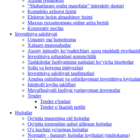
Xizmat reglamenti
“Shaharlararo oraliq masofalar” interaktiv dasturi
Kompleks axborot tizimi
Elektron hujjat almashinuv tizimi
Maxsus ruxsatnomaga online ariza berish
Korporativ pochta
Investitsiya salohiyati
Umumiy maʼlumotnoma
Xalqaro munosabatlar
Аsosiy iqtisodiy koʼrsatkichlari, uzoq muddatli rivojlanish
Investitsiya sohasidagi qonunchilik
Tashkilotlar faoliyatining natijalari boʼyicha hisobotlar
Soliq va bojxona imtiyozlari
Investitsiya salohiyati taqdimotlari
Аmalga oshirilgan va oshirilayotgan investitsiya loyixalar
Istiqbolli loyiha takliflari
Muvaffaqiyatli faoliyat yuritayotgan investorlar
Tender
Tender e'lonlari
Tender o`tkazish tartibi
Hujjatlar
Qo'mita maqomiga oid hujjatlar
Qo'mita tomonidan qabul qilingan hujjatlar
O'z kuchini yo'qotgan hujjatlar
Normativ - huquqiy hujjatlar loyihalari (muhokama)