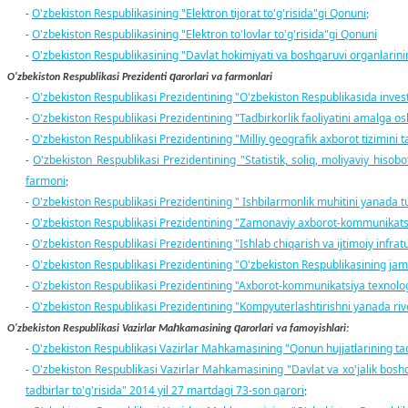
O'zbekiston Respublikasining "Elektron tijorat to'g'risida"gi Qonuni
-
;
O'zbekiston Respublikasining "Elektron to'lovlar to'g'risida"gi Qonuni
-
O'zbekiston Respublikasining "Davlat hokimiyati va boshqaruvi organlarining
-
q
O'zbekiston Respublikasi Prezidenti
arorlari va farmonlari
O'zbekiston Respublikasi Prezidentining "O'zbekiston Respublikasida investi
-
O'zbekiston Respublikasi Prezidentining "Tadbirkorlik faoliyatini amalga osh
-
O'zbekiston Respublikasi Prezidentining "Milliy geografik axborot tizimini t
-
O'zbekiston Respublikasi Prezidentining "Statistik, soliq, moliyaviy hisobot
-
farmoni
;
O'zbekiston Respublikasi Prezidentining "
Ishbilarmonlik muhitini yanada tu
-
O'zbekiston Respublikasi Prezidentining "Zamonaviy axborot-kommunikatsiya 
-
O'zbekiston Respublikasi Prezidentining "Ishlab chiqarish va ijtimoiy infra
-
O'zbekiston Respublikasi Prezidentining "O'zbekiston Respublikasining jamoa
-
O'zbekiston Respublikasi Prezidentining "Axborot-kommunikatsiya texnologiy
-
O'zbekiston Respublikasi Prezidentining "Kompyuterlashtirishni yanada rivo
-
h
q
O'zbekiston Respublikasi Vazirlar Ma
kamasining
arorlari va famoyishlari:
O'zbekiston Respublikasi Vazirlar Mahkamasining "Qonun hujjatlarining tadbir
-
O'zbekiston Respublikasi Vazirlar Mahkamasining "Davlat va xo'jalik bosh
-
tadbirlar to'g'risida" 2014 yil 27 martdagi 73-son qarori
;