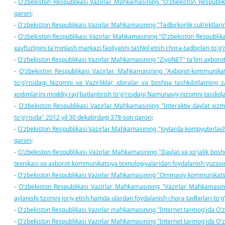
O'zbekiston Respublikasi Vazirlar Mahkamasining "O'zbekiston Respublikasi
-
qarori
;
O'zbekiston Respublikasi Vazirlar Mahkamasining "Tadbirkorlik sub'ektlarini
-
O'zbekiston Respublikasi Vazirlar Mahkamasining "O'zbekiston Respublikas
-
xavfsizligini ta'minlash markazi faoliyatini tashkil etish chora-tadbirlari to'
O'zbekiston Respublikasi Vazirlar Mahkamasining "ZiyoNET" ta'lim axborot ta
-
O'zbekiston Respublikasi Vazirlar Mahkamasining "Axborot-kommunikatsiya
-
to'g'risidagi Nizomni va Vazirliklar, idoralar va boshqa tashkilotlarning 
xodimlarini moddiy rag'batlantirish to'g'risidagi Namunaviy nizomni tasdiql
O'zbekiston Respublikasi Vazirlar Mahkamasining "Interaktiv davlat xizma
-
to'g'risida" 2012 yil 30 dekabrdagi 378-son qarori
;
O'zbekiston Respublikasi Vazirlar Mahkamasining "Joylarda kompyuterlashtir
-
qarori
;
O'zbekiston Respublikasi Vazirlar Mahkamasining "Davlat va xo'jalik bosh
-
texnikasi va axborot-kommunikatsiya texnologiyalaridan foydalanish yuzasidan
O'zbekiston Respublikasi Vazirlar Mahkamasining "Ommaviy kommunikatsiyal
-
O'zbekiston Respublikasi Vazirlar Mahkamasining "Vazirlar Mahkamasinin
-
aylanishi tizimini joriy etish hamda ulardan foydalanish chora-tadbirlari to'
O'zbekiston Respublikasi Vazirlar mahkamasining "Internet tarmog'ida O'zbe
-
O'zbekiston Respublikasi Vazirlar Mahkamasining "Internet tarmog'ida O'zbe
-