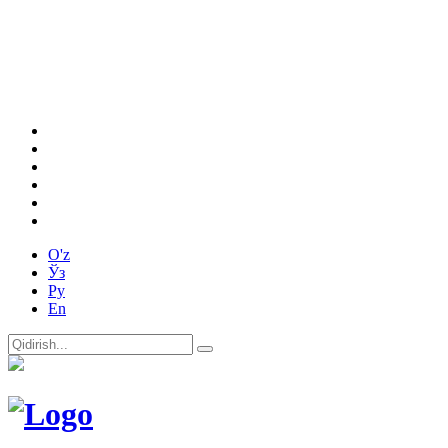
O'z
Ўз
Ру
En