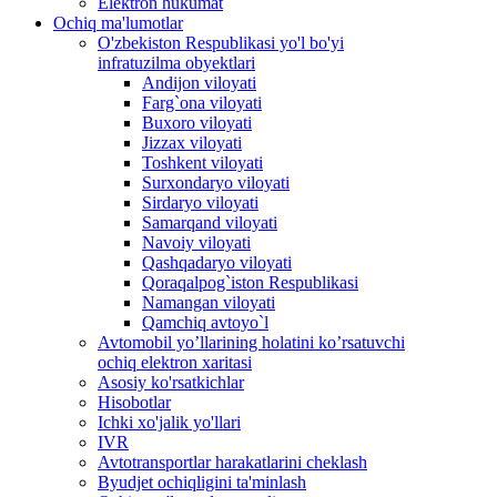
Elektron hukumat
Ochiq ma'lumotlar
O'zbekiston Respublikasi yo'l bo'yi
infratuzilma obyektlari
Andijon viloyati
Farg`ona viloyati
Buxoro viloyati
Jizzax viloyati
Toshkent viloyati
Surxondaryo viloyati
Sirdaryo viloyati
Samarqand viloyati
Navoiy viloyati
Qashqadaryo viloyati
Qoraqalpog`iston Respublikasi
Namangan viloyati
Qamchiq avtoyo`l
Avtomobil yo’llarining holatini ko’rsatuvchi
ochiq elektron xaritasi
Asosiy ko'rsatkichlar
Hisobotlar
Ichki xo'jalik yo'llari
IVR
Avtotransportlar harakatlarini cheklash
Byudjet ochiqligini ta'minlash