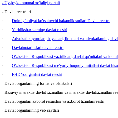
- Uy-joykommunal xo'jaligi portali
- Davlat reestrlari
·
Doimiyfaoliyat ko'rsatuvchi hakamlik sudlari Davlat reestri
·
Yuridikshaxslarning davlat reestri
·
Advokatlikbyurolari, hay'atlari, firmalari va advokatlarning davla
·
Davlatnotariuslari davlat reestri
·
O'zbekistonRespublikasi vazirliklari, davlat qo'mitalari va idoral
·
O'zbekistonRespublikasi me'yoriy-huquqiy hujjatlari davlat hisob
·
FHDYoorganlari davlat reestri
- Davlat organlarining forma va blankalari
- Bazaviy interaktiv davlat xizmatlari va interaktiv davlatxizmatlari ree
- Davlat organlari axborot resurslari va axborot tizimlarireestri
- Davlat organlarining veb-saytlari