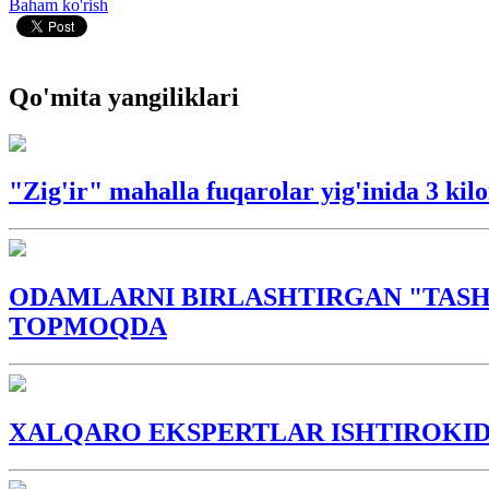
Baham ko'rish
Qo'mita yangiliklari
"Zig'ir" mahalla fuqarolar yig'inida 3 ki
ODAMLARNI BIRLASHTIRGAN "TASH
TOPMOQDA
XALQARO EKSPERTLAR ISHTIROKIDA