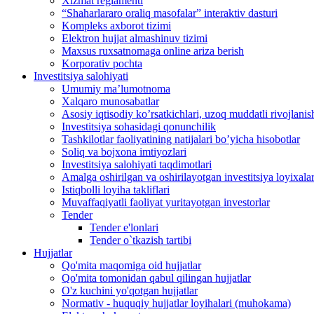
Xizmat reglamenti
“Shaharlararo oraliq masofalar” interaktiv dasturi
Kompleks axborot tizimi
Elektron hujjat almashinuv tizimi
Maxsus ruxsatnomaga online ariza berish
Korporativ pochta
Investitsiya salohiyati
Umumiy maʼlumotnoma
Xalqaro munosabatlar
Аsosiy iqtisodiy koʼrsatkichlari, uzoq muddatli rivojlanish
Investitsiya sohasidagi qonunchilik
Tashkilotlar faoliyatining natijalari boʼyicha hisobotlar
Soliq va bojxona imtiyozlari
Investitsiya salohiyati taqdimotlari
Аmalga oshirilgan va oshirilayotgan investitsiya loyixalar
Istiqbolli loyiha takliflari
Muvaffaqiyatli faoliyat yuritayotgan investorlar
Tender
Tender e'lonlari
Tender o`tkazish tartibi
Hujjatlar
Qo'mita maqomiga oid hujjatlar
Qo'mita tomonidan qabul qilingan hujjatlar
O'z kuchini yo'qotgan hujjatlar
Normativ - huquqiy hujjatlar loyihalari (muhokama)