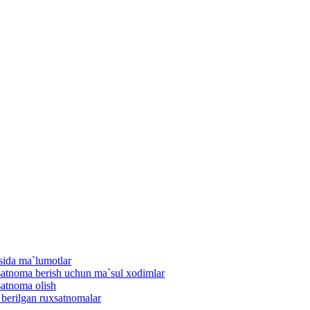
isida ma`lumotlar
uxsatnoma berish uchun ma`sul xodimlar
satnoma olish
n berilgan ruxsatnomalar