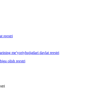
t reestri
arining me'yoriyhujjatlari davlat reestri
iga olish reestri
stri