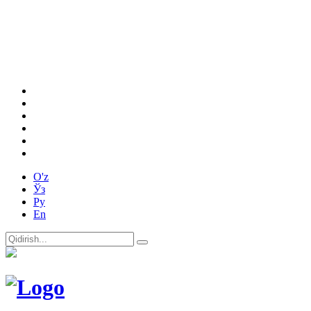
O'z
Ўз
Ру
En