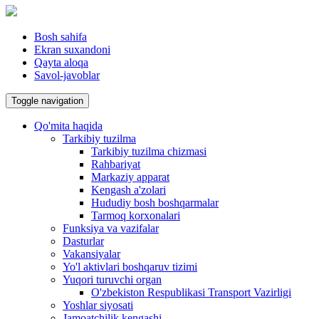
Bosh sahifa
Ekran suxandoni
Qayta aloqa
Savol-javoblar
Toggle navigation
Qo'mita haqida
Tarkibiy tuzilma
Tarkibiy tuzilma chizmasi
Rahbariyat
Markaziy apparat
Kengash a'zolari
Hududiy bosh boshqarmalar
Tarmoq korxonalari
Funksiya va vazifalar
Dasturlar
Vakansiyalar
Yo'l aktivlari boshqaruv tizimi
Yuqori turuvchi organ
O'zbekiston Respublikasi Transport Vazirligi
Yoshlar siyosati
Jamoatchilik kengashi