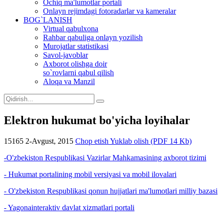
Ochiq ma'lumotlar portali
Onlayn rejimdagi fotoradarlar va kameralar
BOG`LANISH
Virtual qabulxona
Rahbar qabuliga onlayn yozilish
Murojatlar statistikasi
Savol-javoblar
Axborot olishga doir
so`rovlarni qabul qilish
Aloqa va Manzil
Elektron hukumat bo'yicha loyihalar
15165
2-Avgust, 2015
Chop etish
Yuklab olish (PDF 14 Kb)
-O'zbekiston Respublikasi Vazirlar Mahkamasining axborot tizimi
- Hukumat portalining mobil versiyasi va mobil ilovalari
- O'zbekiston Respublikasi qonun hujjatlari ma'lumotlari milliy bazasi
- Yagonainteraktiv davlat xizmatlari portali