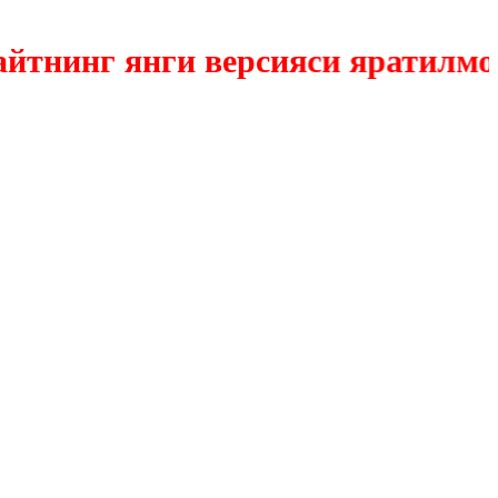
нинг янги версияси яратилмокда