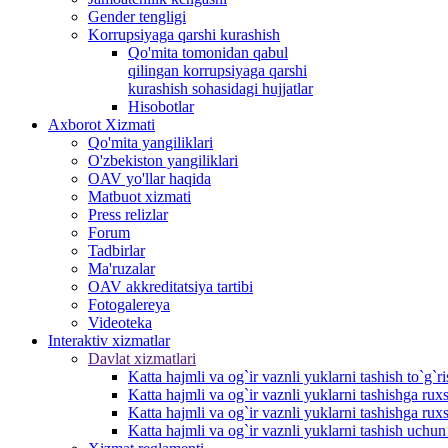
Gender tengligi
Korrupsiyaga qarshi kurashish
Qo'mita tomonidan qabul
qilingan korrupsiyaga qarshi
kurashish sohasidagi hujjatlar
Hisobotlar
Аxborot Xizmati
Qo'mita yangiliklari
O'zbekiston yangiliklari
OAV yo'llar haqida
Matbuot xizmati
Press relizlar
Forum
Tadbirlar
Ma'ruzalar
OAV akkreditatsiya tartibi
Fotogalereya
Videoteka
Interaktiv xizmatlar
Davlat xizmatlari
Katta hajmli va og`ir vaznli yuklarni tashish to`g`r
Katta hajmli va og`ir vaznli yuklarni tashishga r
Katta hajmli va og`ir vaznli yuklarni tashishga rux
Katta hajmli va og`ir vaznli yuklarni tashish uchu