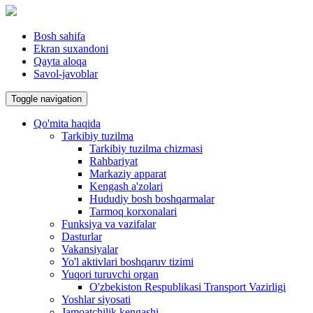
Bosh sahifa
Ekran suxandoni
Qayta aloqa
Savol-javoblar
Toggle navigation
Qo'mita haqida
Tarkibiy tuzilma
Tarkibiy tuzilma chizmasi
Rahbariyat
Markaziy apparat
Kengash a'zolari
Hududiy bosh boshqarmalar
Tarmoq korxonalari
Funksiya va vazifalar
Dasturlar
Vakansiyalar
Yo'l aktivlari boshqaruv tizimi
Yuqori turuvchi organ
O'zbekiston Respublikasi Transport Vazirligi
Yoshlar siyosati
Jamoatchilik kengashi