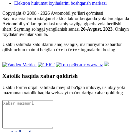
Elektron hukumat loyihalarini boshqarish markazi
Copyright © 2008 - 2026 Avtomobil yo‘llari qo‘mitasi
Sayt materiallarini istalgan shaklda takror berganda yoki tarqatganda
Avtomobil yo‘llari qo‘mitasi rasmiy saytiga giperhavola berilishi
shart! Saytning so'nggi yangilanish sanasi
26-Avgust, 2023
. Onlayn
foydalanuvchilar soni
ta.
Ushbu sahifada xatoliklarni aniqlasangiz, ma'muriyatni xabardor
qilish uchun matnni belgilab
tugmalarini bosing.
Ctrl+Enter
Xatolik haqida xabar qoldirish
Ushbu forma orqali sahifada mavjud bo'lgan imloviy, uslubiy yoki
mazmunan xatolik haqida web-sayt ma'murlariga xabar qoldiring.