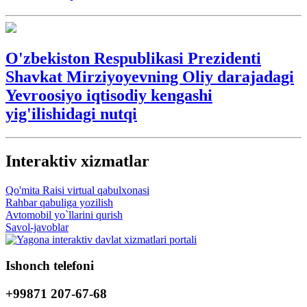
O'zbekiston Respublikasi Prezidenti
Shavkat Mirziyoyevning Oliy darajadagi
Yevroosiyo iqtisodiy kengashi
yig'ilishidagi nutqi
Interaktiv xizmatlar
Qo'mita Raisi virtual qabulxonasi
Rahbar qabuliga yozilish
Avtomobil yo`llarini qurish
Savol-javoblar
Ishonch telefoni
+99871 207-67-68