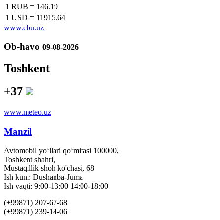
1 RUB
=
146.19
1 USD
=
11915.64
www.cbu.uz
Ob-havo
09-08-2026
Toshkent
+37
www.meteo.uz
Manzil
Avtomobil yo‘llari qo‘mitasi 100000,
Toshkent shahri,
Mustaqillik shoh ko'chasi, 68
Ish kuni: Dushanba-Juma
Ish vaqti: 9:00-13:00 14:00-18:00
(+99871) 207-67-68
(+99871) 239-14-06