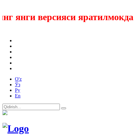
г янги версияси яратилмокда
O'z
Ўз
Ру
En