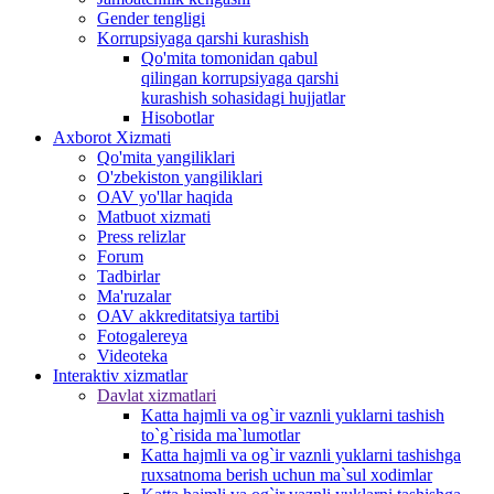
Gender tengligi
Korrupsiyaga qarshi kurashish
Qo'mita tomonidan qabul
qilingan korrupsiyaga qarshi
kurashish sohasidagi hujjatlar
Hisobotlar
Аxborot Xizmati
Qo'mita yangiliklari
O'zbekiston yangiliklari
OAV yo'llar haqida
Matbuot xizmati
Press relizlar
Forum
Tadbirlar
Ma'ruzalar
OAV akkreditatsiya tartibi
Fotogalereya
Videoteka
Interaktiv xizmatlar
Davlat xizmatlari
Katta hajmli va og`ir vaznli yuklarni tashish
to`g`risida ma`lumotlar
Katta hajmli va og`ir vaznli yuklarni tashishga
ruxsatnoma berish uchun ma`sul xodimlar