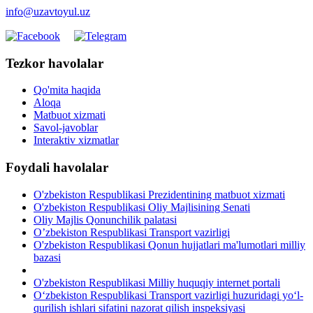
info@uzavtoyul.uz
Tezkor havolalar
Qo'mita haqida
Aloqa
Matbuot xizmati
Savol-javoblar
Interaktiv xizmatlar
Foydali havolalar
O'zbekiston Respublikasi Prezidentining matbuot xizmati
O'zbekiston Respublikasi Oliy Majlisining Senati
Oliy Majlis Qonunchilik palatasi
O’zbekiston Respublikasi Transport vazirligi
O'zbekiston Respublikasi Qonun hujjatlari ma'lumotlari milliy
bazasi
O'zbekiston Respublikasi Milliy huquqiy internet portali
O‘zbekiston Respublikasi Transport vazirligi huzuridagi yo‘l-
qurilish ishlari sifatini nazorat qilish inspeksiyasi