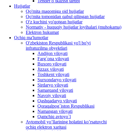
Tender o`tkazish tartibi
Hujjatlar
Qo'mita maqomiga oid hujjatlar
Qo'mita tomonidan qabul qilingan hujjatlar
O'z kuchini yo'qotgan hujjatlar
Normativ - huquqiy hujjatlar loyihalari (muhokama)
Elektron hukumat
Ochiq ma'lumotlar
O'zbekiston Respublikasi yo'l bo'yi
infratuzilma obyektlari
Andijon viloyati
Farg`ona viloyati
Buxoro viloyati
Jizzax viloyati
Toshkent viloyati
Surxondaryo viloyati
Sirdaryo viloyati
Samarqand viloyati
Navoiy viloyati
Qashqadaryo viloyati
Qoraqalpog`iston Respublikasi
Namangan viloyati
Qamchiq avtoyo`l
Avtomobil yo’llarining holatini ko’rsatuvchi
ochiq elektron xaritasi