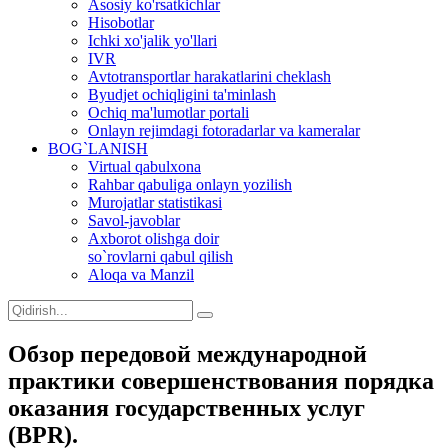
Asosiy ko'rsatkichlar
Hisobotlar
Ichki xo'jalik yo'llari
IVR
Avtotransportlar harakatlarini cheklash
Byudjet ochiqligini ta'minlash
Ochiq ma'lumotlar portali
Onlayn rejimdagi fotoradarlar va kameralar
BOG`LANISH
Virtual qabulxona
Rahbar qabuliga onlayn yozilish
Murojatlar statistikasi
Savol-javoblar
Axborot olishga doir
so`rovlarni qabul qilish
Aloqa va Manzil
Обзор передовой международной
практики совершенствования порядка
оказания государственных услуг
(BPR).