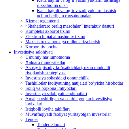
Katta hajmli va og`ir vaznli yuklarni tashishga
ruxsatnoma olish
Katta hajmli va og`ir vaznli yuklarni tashish
uchun berilgan ruxsatnomalar
Xizmat reglamenti
“Shaharlararo oraliq masofalar” interaktiv dasturi
Kompleks axborot tizimi
Elektron hujjat almashinuv tizimi
Maxsus ruxsatnomaga online ariza berish
Korporativ pochta
Investitsiya salohiyati
Umumiy maʼlumotnoma
Xalqaro munosabatlar
Аsosiy iqtisodiy koʼrsatkichlari, uzoq muddatli
rivojlanish strategiyasi
Investitsiya sohasidagi qonunchilik
Tashkilotlar faoliyatining natijalari boʼyicha hisobotlar
Soliq va bojxona imtiyozlari
Investitsiya salohiyati taqdimotlari
Аmalga oshirilgan va oshirilayotgan investitsiya
loyixalari
Istiqbolli loyiha takliflari
Muvaffaqiyatli faoliyat yuritayotgan investorlar
Tender
Tender e'lonlari