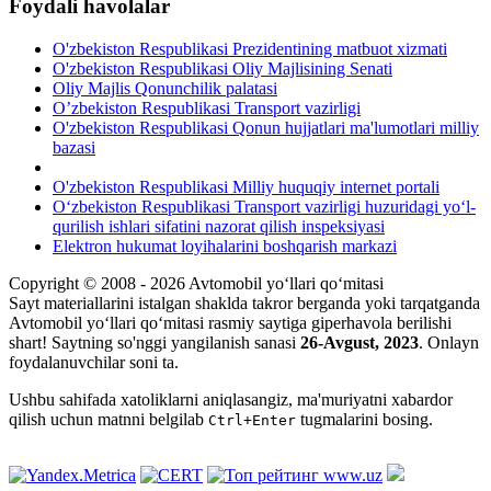
Foydali havolalar
O'zbekiston Respublikasi Prezidentining matbuot xizmati
O'zbekiston Respublikasi Oliy Majlisining Senati
Oliy Majlis Qonunchilik palatasi
O’zbekiston Respublikasi Transport vazirligi
O'zbekiston Respublikasi Qonun hujjatlari ma'lumotlari milliy
bazasi
O'zbekiston Respublikasi Milliy huquqiy internet portali
O‘zbekiston Respublikasi Transport vazirligi huzuridagi yo‘l-
qurilish ishlari sifatini nazorat qilish inspeksiyasi
Elektron hukumat loyihalarini boshqarish markazi
Copyright © 2008 - 2026 Avtomobil yo‘llari qo‘mitasi
Sayt materiallarini istalgan shaklda takror berganda yoki tarqatganda
Avtomobil yo‘llari qo‘mitasi rasmiy saytiga giperhavola berilishi
shart! Saytning so'nggi yangilanish sanasi
26-Avgust, 2023
. Onlayn
foydalanuvchilar soni
ta.
Ushbu sahifada xatoliklarni aniqlasangiz, ma'muriyatni xabardor
qilish uchun matnni belgilab
tugmalarini bosing.
Ctrl+Enter