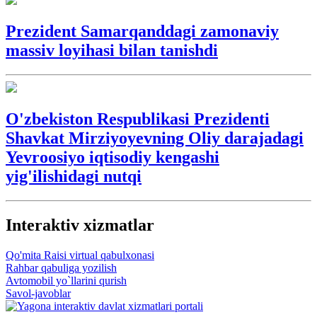
Prezident Samarqanddagi zamonaviy
massiv loyihasi bilan tanishdi
O'zbekiston Respublikasi Prezidenti
Shavkat Mirziyoyevning Oliy darajadagi
Yevroosiyo iqtisodiy kengashi
yig'ilishidagi nutqi
Interaktiv xizmatlar
Qo'mita Raisi virtual qabulxonasi
Rahbar qabuliga yozilish
Avtomobil yo`llarini qurish
Savol-javoblar