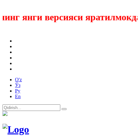
нг янги версияси яратилмокда
O'z
Ўз
Ру
En