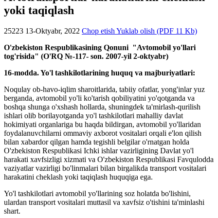
yoki taqiqlash
25223
13-Oktyabr, 2022
Chop etish
Yuklab olish (PDF 11 Kb)
O'zbekiston Respublikasining
Qonuni
"Avtomobil yo'llari
tog'risida" (O'RQ №-117- son. 2007-yil 2-oktyabr)
16-modda. Yo'l tashkilotlarining huquq va majburiyatlari:
Noqulay ob-havo-iqlim sharoitlarida, tabiiy ofatlar, yong'inlar yuz
berganda, avtomobil yo'li ko'tarish qobiliyatini yo'qotganda va
boshqa shunga o'xshash hollarda, shuningdek ta'mirlash-qurilish
ishlari olib borilayotganda yo'l tashkilotlari mahalliy davlat
hokimiyati organlariga bu haqda bildirgan, avtomobil yo'llaridan
foydalanuvchilarni ommaviy axborot vositalari orqali e'lon qilish
bilan xabardor qilgan hamda tegishli belgilar o'rnatgan holda
O'zbekiston Respublikasi Ichki ishlar vazirligining Davlat yo'l
harakati xavfsizligi xizmati va O'zbekiston Respublikasi Favqulodda
vaziyatlar vazirligi bo'linmalari bilan birgalikda transport vositalari
harakatini cheklash yoki taqiqlash huquqiga ega.
Yo'l tashkilotlari avtomobil yo'llarining soz holatda bo'lishini,
ulardan transport vositalari muttasil va xavfsiz o'tishini ta'minlashi
shart.