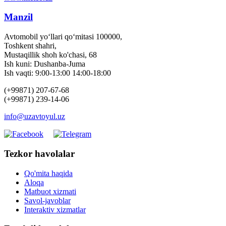
Manzil
Avtomobil yo‘llari qo‘mitasi 100000,
Toshkent shahri,
Mustaqillik shoh ko'chasi, 68
Ish kuni: Dushanba-Juma
Ish vaqti: 9:00-13:00 14:00-18:00
(+99871) 207-67-68
(+99871) 239-14-06
info@uzavtoyul.uz
Tezkor havolalar
Qo'mita haqida
Aloqa
Matbuot xizmati
Savol-javoblar
Interaktiv xizmatlar