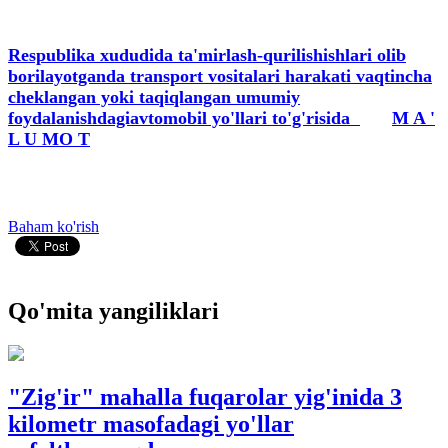
Respublika xududida ta'mirlash-qurilishishlari olib
borilayotganda transport vositalari harakati vaqtincha
cheklangan yoki taqiqlangan umumiy
foydalanishdagiavtomobil yo'llari to'g'risida
M A '
L U MO T
Baham ko'rish
Qo'mita yangiliklari
"Zig'ir" mahalla fuqarolar yig'inida 3
kilometr masofadagi yo'llar