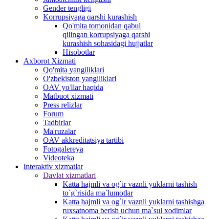
Gender tengligi
Korrupsiyaga qarshi kurashish
Qo'mita tomonidan qabul
qilingan korrupsiyaga qarshi
kurashish sohasidagi hujjatlar
Hisobotlar
Аxborot Xizmati
Qo'mita yangiliklari
O'zbekiston yangiliklari
OAV yo'llar haqida
Matbuot xizmati
Press relizlar
Forum
Tadbirlar
Ma'ruzalar
OAV akkreditatsiya tartibi
Fotogalereya
Videoteka
Interaktiv xizmatlar
Davlat xizmatlari
Katta hajmli va og`ir vaznli yuklarni tashish
to`g`risida ma`lumotlar
Katta hajmli va og`ir vaznli yuklarni tashishga
ruxsatnoma berish uchun ma`sul xodimlar