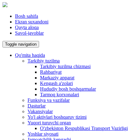
Bosh sahifa
Ekran suxandoni
Qayta aloqa
Savol-javoblar
Toggle navigation
Qo'mita haqida
Tarkibiy tuzilma
Tarkibiy tuzilma chizmasi
Rahbariyat
Markaziy apparat
Kengash a'zolari
Hududiy bosh boshqarmalar
Tarmoq korxonalari
Funksiya va vazifalar
Dasturlar
Vakansiyalar
Yo'l aktivlari boshqaruv tizimi
Yuqori turuvchi organ
O'zbekiston Respublikasi Transport Vazirligi
Yoshlar siyosati
Jamoatchilik kengashi