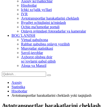
Asosiy ko'rsatkichlar
Hisobotlar
Ichki xo'jalik yo'llari
IVR
Avtotransportlar harakatlarini cheklash
Byudjet ochiqligini ta'minlash
Ochiq ma'lumotlar portali
Onlayn rejimdagi fotoradarlar va kameralar
BOG`LANISH
Virtual qabulxona
Rahbar qabuliga onlayn yozilish
Murojatlar statistikasi
Savol-javoblar
Axborot olishga doir
so`rovlarni qabul qilish
Aloqa va Manzil
Asosiy
Statistika
Hisobotlar
Avtotransportlar harakatlarini cheklash yoki taqiqlash
Avtotransportlar harakatlarini cheklash