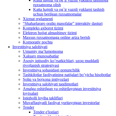
Katta hajmli va og`ir vaznli yuklarni tashishga
ruxsatnoma olish
Katta hajmli va og`ir vaznli yuklarni tashish
uchun berilgan ruxsatnomalar
Xizmat reglamenti
“Shaharlararo oraliq masofalar” interaktiv dasturi
Kompleks axborot tizimi
Elektron hujjat almashinuv tizimi
Maxsus ruxsatnomaga online ariza berish
Korporativ pochta
Investitsiya salohiyati
Umumiy maʼlumotnoma
Xalqaro munosabatlar
Аsosiy iqtisodiy koʼrsatkichlari, uzoq muddatli
rivojlanish strategiyasi
Investitsiya sohasidagi qonunchilik
Tashkilotlar faoliyatining natijalari boʼyicha hisobotlar
Soliq va bojxona imtiyozlari
Investitsiya salohiyati taqdimotlari
Аmalga oshirilgan va oshirilayotgan investitsiya
loyixalari
Istiqbolli loyiha takliflari
Muvaffaqiyatli faoliyat yuritayotgan investorlar
Tender
Tender e'lonlari