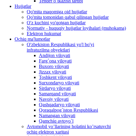
Tender o`tkazish tartibi
Hujjatlar
Qo'mita maqomiga oid hujjatlar
Qo'mita tomonidan qabul qilingan hujjatlar
O'z kuchini yo'qotgan hujjatlar
Normativ - huquqiy hujjatlar loyihalari (muhokama)
Elektron hukumat
Ochiq ma'lumotlar
O'zbekiston Respublikasi yo'l bo'yi
infratuzilma obyektlari
Andijon viloyati
Farg`ona viloyati
Buxoro viloyati
Jizzax viloyati
Toshkent viloyati
Surxondaryo viloyati
Sirdaryo viloyati
Samarqand viloyati
Navoiy viloyati
Qashqadaryo viloyati
Qoraqalpog`iston Respublikasi
Namangan viloyati
Qamchiq avtoyo`l
Avtomobil yo’llarining holatini ko’rsatuvchi
ochiq elektron xaritasi