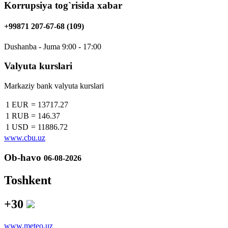
Korrupsiya tog`risida xabar
+99871 207-67-68 (109)
Dushanba - Juma 9:00 - 17:00
Valyuta kurslari
Markaziy bank valyuta kurslari
1 EUR
=
13717.27
1 RUB
=
146.37
1 USD
=
11886.72
www.cbu.uz
Ob-havo
06-08-2026
Toshkent
+30
www.meteo.uz