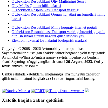
O'zbekiston Respublikasi Oliy Majlisining Senati
Oliy Majlis Qonunchilik palatasi
O’zbekiston Respublikasi Transport vazirligi
O'zbekiston Respublikasi Qonun hujjatlari ma'lumotlari milliy
bazasi
O'zbekiston Respublikasi Milliy huquqiy internet portali
O‘zbekiston Respublikasi Transport vazirligi huzuridagi yo‘l-
qurilish ishlari sifatini nazorat qilish inspeksiyasi
Elektron hukumat loyihalarini boshqarish markazi
Copyright © 2008 - 2026 Avtomobil yo‘llari qo‘mitasi
Sayt materiallarini istalgan shaklda takror berganda yoki tarqatganda
Avtomobil yo‘llari qo‘mitasi rasmiy saytiga giperhavola berilishi
shart! Saytning so'nggi yangilanish sanasi
26-Avgust, 2023
. Onlayn
foydalanuvchilar soni
ta.
Ushbu sahifada xatoliklarni aniqlasangiz, ma'muriyatni xabardor
qilish uchun matnni belgilab
tugmalarini bosing.
Ctrl+Enter
Xatolik haqida xabar qoldirish