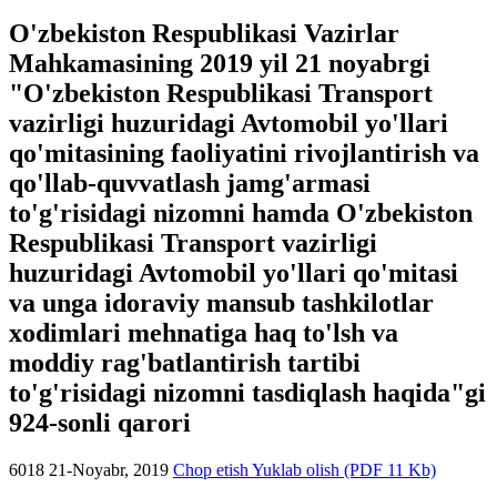
O'zbekiston Respublikasi Vazirlar
Mahkamasining 2019 yil 21 noyabrgi
"O'zbekiston Respublikasi Transport
vazirligi huzuridagi Avtomobil yo'llari
qo'mitasining faoliyatini rivojlantirish va
qo'llab-quvvatlash jamg'armasi
to'g'risidagi nizomni hamda O'zbekiston
Respublikasi Transport vazirligi
huzuridagi Avtomobil yo'llari qo'mitasi
va unga idoraviy mansub tashkilotlar
xodimlari mehnatiga haq to'lsh va
moddiy rag'batlantirish tartibi
to'g'risidagi nizomni tasdiqlash haqida"gi
924-sonli qarori
6018
21-Noyabr, 2019
Chop etish
Yuklab olish (PDF 11 Kb)