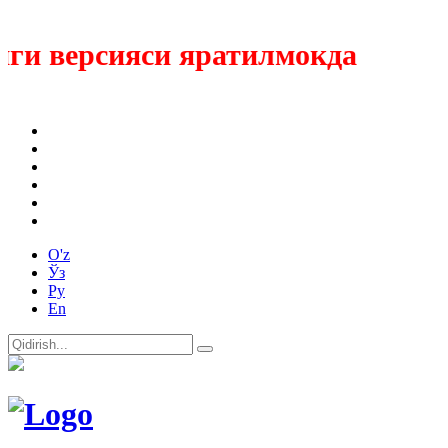
и версияси яратилмокда
O'z
Ўз
Ру
En