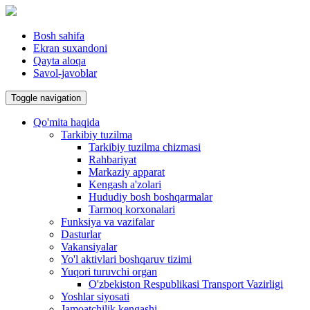
Bosh sahifa
Ekran suxandoni
Qayta aloqa
Savol-javoblar
Toggle navigation
Qo'mita haqida
Tarkibiy tuzilma
Tarkibiy tuzilma chizmasi
Rahbariyat
Markaziy apparat
Kengash a'zolari
Hududiy bosh boshqarmalar
Tarmoq korxonalari
Funksiya va vazifalar
Dasturlar
Vakansiyalar
Yo'l aktivlari boshqaruv tizimi
Yuqori turuvchi organ
O'zbekiston Respublikasi Transport Vazirligi
Yoshlar siyosati
Jamoatchilik kengashi