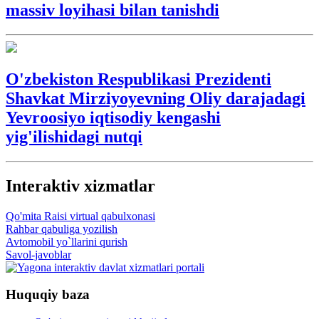
massiv loyihasi bilan tanishdi
O'zbekiston Respublikasi Prezidenti
Shavkat Mirziyoyevning Oliy darajadagi
Yevroosiyo iqtisodiy kengashi
yig'ilishidagi nutqi
Interaktiv xizmatlar
Qo'mita Raisi virtual qabulxonasi
Rahbar qabuliga yozilish
Avtomobil yo`llarini qurish
Savol-javoblar
Huquqiy baza