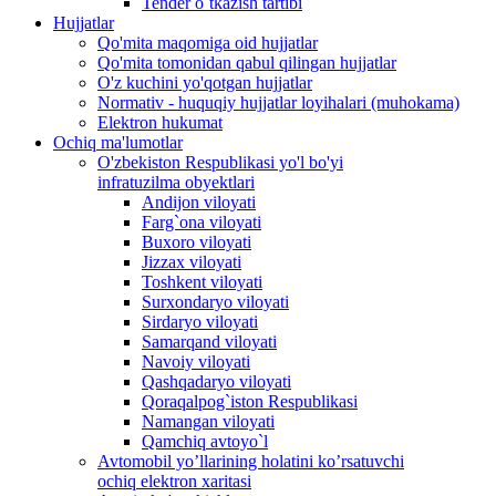
Tender o`tkazish tartibi
Hujjatlar
Qo'mita maqomiga oid hujjatlar
Qo'mita tomonidan qabul qilingan hujjatlar
O'z kuchini yo'qotgan hujjatlar
Normativ - huquqiy hujjatlar loyihalari (muhokama)
Elektron hukumat
Ochiq ma'lumotlar
O'zbekiston Respublikasi yo'l bo'yi
infratuzilma obyektlari
Andijon viloyati
Farg`ona viloyati
Buxoro viloyati
Jizzax viloyati
Toshkent viloyati
Surxondaryo viloyati
Sirdaryo viloyati
Samarqand viloyati
Navoiy viloyati
Qashqadaryo viloyati
Qoraqalpog`iston Respublikasi
Namangan viloyati
Qamchiq avtoyo`l
Avtomobil yo’llarining holatini ko’rsatuvchi
ochiq elektron xaritasi