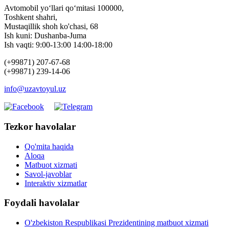
Avtomobil yo‘llari qo‘mitasi 100000,
Toshkent shahri,
Mustaqillik shoh ko'chasi, 68
Ish kuni: Dushanba-Juma
Ish vaqti: 9:00-13:00 14:00-18:00
(+99871) 207-67-68
(+99871) 239-14-06
info@uzavtoyul.uz
Tezkor havolalar
Qo'mita haqida
Aloqa
Matbuot xizmati
Savol-javoblar
Interaktiv xizmatlar
Foydali havolalar
O'zbekiston Respublikasi Prezidentining matbuot xizmati