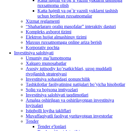
Katta hajmli va og`ir vaznli yuklarni tashishga
ruxsatnoma olish
Katta hajmli va og`ir vaznli yuklarni tashish
uchun berilgan ruxsatnomalar
Xizmat reglamenti
“Shaharlararo oraliq masofalar” interaktiv dasturi
Kompleks axborot tizimi
Elektron hujjat almashinuv tizimi
Maxsus ruxsatnomaga online ariza berish
Korporativ pochta
Investitsiya salohiyati
Umumiy maʼlumotnoma
Xalqaro munosabatlar
Аsosiy iqtisodiy koʼrsatkichlari, uzoq muddatli
rivojlanish strategiyasi
Investitsiya sohasidagi qonunchilik
Tashkilotlar faoliyatining natijalari boʼyicha hisobotlar
Soliq va bojxona imtiyozlari
Investitsiya salohiyati taqdimotlari
Аmalga oshirilgan va oshirilayotgan investitsiya
loyixalari
Istiqbolli loyiha takliflari
Muvaffaqiyatli faoliyat yuritayotgan investorlar
Tender
Tender e'lonlari