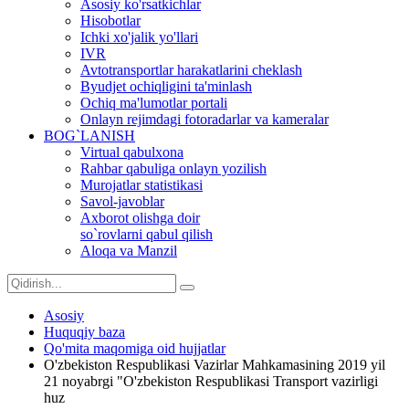
Asosiy ko'rsatkichlar
Hisobotlar
Ichki xo'jalik yo'llari
IVR
Avtotransportlar harakatlarini cheklash
Byudjet ochiqligini ta'minlash
Ochiq ma'lumotlar portali
Onlayn rejimdagi fotoradarlar va kameralar
BOG`LANISH
Virtual qabulxona
Rahbar qabuliga onlayn yozilish
Murojatlar statistikasi
Savol-javoblar
Axborot olishga doir
so`rovlarni qabul qilish
Aloqa va Manzil
Asosiy
Huquqiy baza
Qo'mita maqomiga oid hujjatlar
O'zbekiston Respublikasi Vazirlar Mahkamasining 2019 yil
21 noyabrgi "O'zbekiston Respublikasi Transport vazirligi
huz