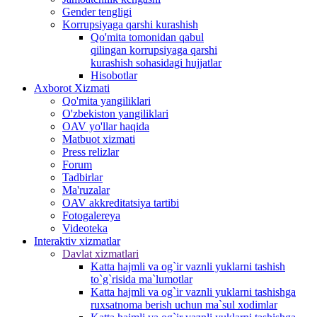
Gender tengligi
Korrupsiyaga qarshi kurashish
Qo'mita tomonidan qabul
qilingan korrupsiyaga qarshi
kurashish sohasidagi hujjatlar
Hisobotlar
Аxborot Xizmati
Qo'mita yangiliklari
O'zbekiston yangiliklari
OAV yo'llar haqida
Matbuot xizmati
Press relizlar
Forum
Tadbirlar
Ma'ruzalar
OAV akkreditatsiya tartibi
Fotogalereya
Videoteka
Interaktiv xizmatlar
Davlat xizmatlari
Katta hajmli va og`ir vaznli yuklarni tashish
to`g`risida ma`lumotlar
Katta hajmli va og`ir vaznli yuklarni tashishga
ruxsatnoma berish uchun ma`sul xodimlar