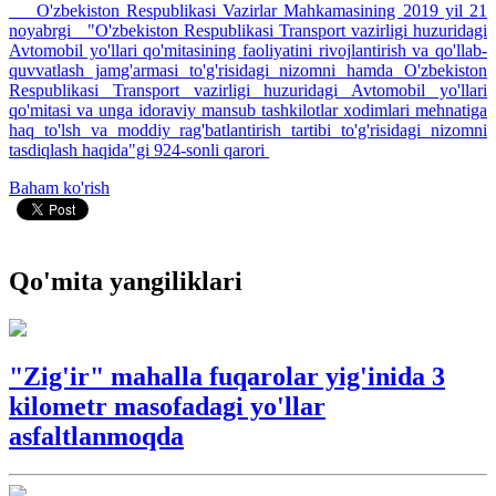
O'zbekiston Respublikasi Vazirlar Mahkamasining 2019 yil 21
noyabrgi "O'zbekiston Respublikasi Transport vazirligi huzuridagi
Avtomobil yo'llari qo'mitasining faoliyatini rivojlantirish va qo'llab-
quvvatlash jamg'armasi to'g'risidagi nizomni hamda O'zbekiston
Respublikasi Transport vazirligi huzuridagi Avtomobil yo'llari
qo'mitasi va unga idoraviy mansub tashkilotlar xodimlari mehnatiga
haq to'lsh va moddiy rag'batlantirish tartibi to'g'risidagi nizomni
tasdiqlash haqida"gi 924-sonli qarori
Baham ko'rish
Qo'mita yangiliklari
"Zig'ir" mahalla fuqarolar yig'inida 3
kilometr masofadagi yo'llar
asfaltlanmoqda