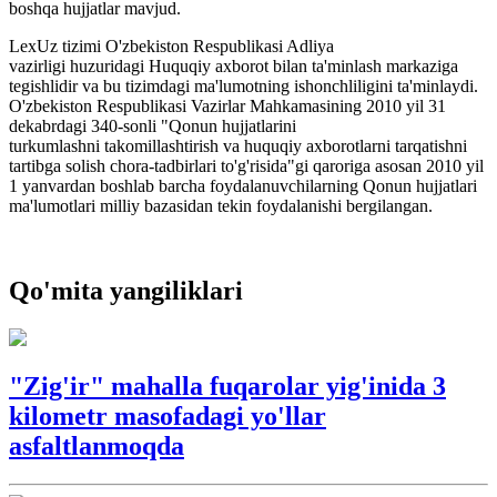
boshqa hujjatlar mavjud.
LexUz tizimi O'zbekiston Respublikasi Adliya
vazirligi huzuridagi Huquqiy axborot bilan ta'minlash markaziga
tegishlidir va bu tizimdagi ma'lumotning ishonchliligini ta'minlaydi.
O'zbekiston Respublikasi Vazirlar Mahkamasining 2010 yil 31
dekabrdagi 340-sonli "Qonun hujjatlarini
turkumlashni takomillashtirish va huquqiy axborotlarni tarqatishni
tartibga solish chora-tadbirlari to'g'risida"gi qaroriga asosan 2010 yil
1 yanvardan boshlab barcha foydalanuvchilarning Qonun hujjatlari
ma'lumotlari milliy bazasidan tekin foydalanishi bergilangan.
Qo'mita yangiliklari
"Zig'ir" mahalla fuqarolar yig'inida 3
kilometr masofadagi yo'llar
asfaltlanmoqda