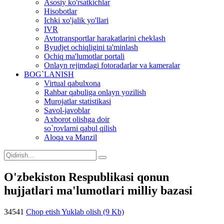
Asosiy ko'rsatkichlar
Hisobotlar
Ichki xo'jalik yo'llari
IVR
Avtotransportlar harakatlarini cheklash
Byudjet ochiqligini ta'minlash
Ochiq ma'lumotlar portali
Onlayn rejimdagi fotoradarlar va kameralar
BOG`LANISH
Virtual qabulxona
Rahbar qabuliga onlayn yozilish
Murojatlar statistikasi
Savol-javoblar
Axborot olishga doir
so`rovlarni qabul qilish
Aloqa va Manzil
O'zbekiston Respublikasi qonun
hujjatlari ma'lumotlari milliy bazasi
34541
Chop etish
Yuklab olish (9 Kb)