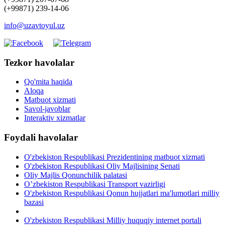
(+99871) 239-14-06
info@uzavtoyul.uz
Tezkor havolalar
Qo'mita haqida
Aloqa
Matbuot xizmati
Savol-javoblar
Interaktiv xizmatlar
Foydali havolalar
O'zbekiston Respublikasi Prezidentining matbuot xizmati
O'zbekiston Respublikasi Oliy Majlisining Senati
Oliy Majlis Qonunchilik palatasi
O’zbekiston Respublikasi Transport vazirligi
O'zbekiston Respublikasi Qonun hujjatlari ma'lumotlari milliy
bazasi
O'zbekiston Respublikasi Milliy huquqiy internet portali