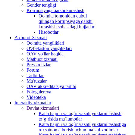
Gender tengligi
Korrupsiyaga qarshi kurashish
Qo'mita tomonidan qabul
qilingan korrupsiyaga qarshi
kurashish sohasidagi hujjatlar
Hisobotlar
Аxborot Xizmati
Qo'mita yangiliklari
O'zbekiston yangiliklari
OAV yo'llar haqida
Matbuot xizmati
Press relizlar
Forum
Tadbirlar
Ma'ruzalar
OAV akkreditatsiya tartibi
Fotogalereya
Videoteka
Interaktiv xizmatlar
Davlat xizmatlari
Katta hajmli va og`ir vaznli yuklarni tashish
to`g`risida ma`lumotlar
Katta hajmli va og`ir vaznli yuklarni tashishga
ruxsatnoma berish uchun ma`sul xodimlar