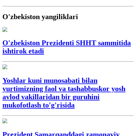
O'zbekiston yangiliklari
O'zbekiston Prezidenti SHHT sammitida
ishtirok etadi
Yoshlar kuni munosabati bilan
yurtimizning faol va tashabbuskor yosh
avlod vakillaridan bir guruhini
mukofotlash to'g'risida
Prezident Samarqanddagi zamonaviy