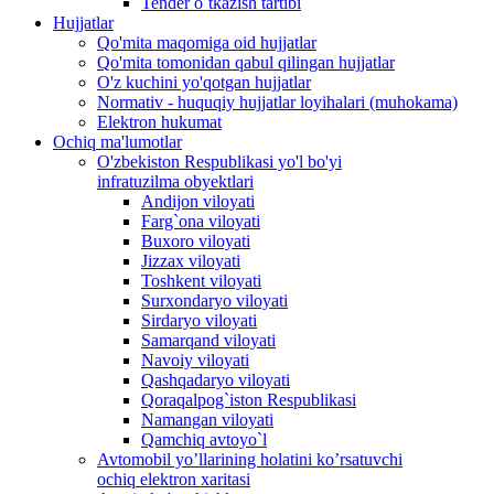
Tender o`tkazish tartibi
Hujjatlar
Qo'mita maqomiga oid hujjatlar
Qo'mita tomonidan qabul qilingan hujjatlar
O'z kuchini yo'qotgan hujjatlar
Normativ - huquqiy hujjatlar loyihalari (muhokama)
Elektron hukumat
Ochiq ma'lumotlar
O'zbekiston Respublikasi yo'l bo'yi
infratuzilma obyektlari
Andijon viloyati
Farg`ona viloyati
Buxoro viloyati
Jizzax viloyati
Toshkent viloyati
Surxondaryo viloyati
Sirdaryo viloyati
Samarqand viloyati
Navoiy viloyati
Qashqadaryo viloyati
Qoraqalpog`iston Respublikasi
Namangan viloyati
Qamchiq avtoyo`l
Avtomobil yo’llarining holatini ko’rsatuvchi
ochiq elektron xaritasi