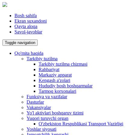
Bosh sahifa
Ekran suxandoni
Qayta aloqa
Savol-javoblar
Toggle navigation
Qo'mita haqida
Tarkibiy tuzilma
Tarkibiy tuzilma chizmasi
Rahbariyat
Markaziy apparat
Kengash a'zolari
Hududiy bosh boshqarmalar
Tarmoq korxonalari
Funksiya va vazifalar
Dasturlar
Vakansiyalar
Yo'l aktivlari boshqaruv tizimi
Yuqori turuvchi organ
O'zbekiston Respublikasi Transport Vazirligi
Yoshlar siyosati
Jamoatchilik kengashi