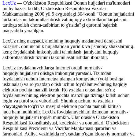
LexUz
— O'zbekiston Respublikasi Qonun hujjatlari ma'lumotlari
milliy bazasi bo'lib, O'zbekiston Respublikasi Vazirlar
Mahkamasining 2000 yil 5 avgustdagi 304-sonli "Qonun hujjatlarini
turkumlashni takomillashtirish vahuquqiy axborotlarni tarqatishni
tartibga solish chora-tadbirlari to'g'risida"gi qarorini bajarish
maqsadida yaratilgan.
LexUz ning maqsadi, aholining huquqiy madaniyati darajasini
ko'tarish, qonunchilik hujjatlaridan yuridik va jismoniy shaxslarning
keng foydalanish imkoniyatini ta'minlash, jamiyatni huquqiy
axborotlashtirish tizimini takomillashtirishdan iboratdir.
LexUz foydalanuvchilarga Internet orqali normativ-
huquqiy hujjatlarni olishga imkoniyat yaratadi. Tizimdan
foydalanish uchun Internetga ulangan kompyuter (yoki boshqa
uskunalar) va ro'yxatdan o'tish uchun foydalanuvchining haqiqiy
elektron pochta manzili kerak. Ro'yxatdan o'tgandan so'ng
foydalanuvchining elektron pochta manziliga tizimga kirish uchun
login va parol so'z yuboriladi. Shuning uchun, ro'yxatdan
o'tayotganda to'g'ri va mavjud elektron pochta manzili kiritish
juda ham muhimdir. LexUz foydalanuvchilari tizimdan normativ-
huquqiy hujjatlarni topish mumkin. Ular orasida O'zbekiston
Respublikasi Konstitutsiyasi, kodekslar va qonunlari, O'zbekiston
Respublikasi Prezidenti va Vazirlar Mahkamasi qarorlari va
farmonlari, Adliya vazirligida ro'yxatdan o'tgan idoraviy normativ va