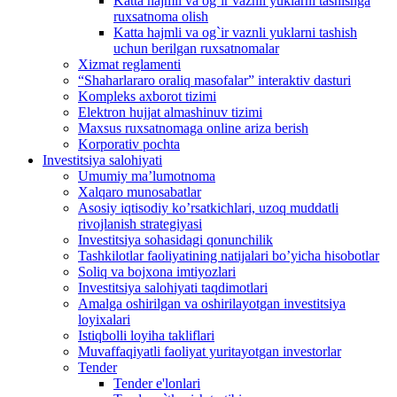
Katta hajmli va og`ir vaznli yuklarni tashishga
ruxsatnoma olish
Katta hajmli va og`ir vaznli yuklarni tashish
uchun berilgan ruxsatnomalar
Xizmat reglamenti
“Shaharlararo oraliq masofalar” interaktiv dasturi
Kompleks axborot tizimi
Elektron hujjat almashinuv tizimi
Maxsus ruxsatnomaga online ariza berish
Korporativ pochta
Investitsiya salohiyati
Umumiy maʼlumotnoma
Xalqaro munosabatlar
Аsosiy iqtisodiy koʼrsatkichlari, uzoq muddatli
rivojlanish strategiyasi
Investitsiya sohasidagi qonunchilik
Tashkilotlar faoliyatining natijalari boʼyicha hisobotlar
Soliq va bojxona imtiyozlari
Investitsiya salohiyati taqdimotlari
Аmalga oshirilgan va oshirilayotgan investitsiya
loyixalari
Istiqbolli loyiha takliflari
Muvaffaqiyatli faoliyat yuritayotgan investorlar
Tender
Tender e'lonlari