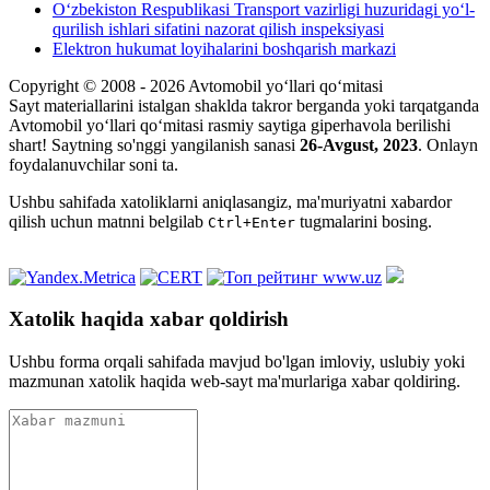
O‘zbekiston Respublikasi Transport vazirligi huzuridagi yo‘l-
qurilish ishlari sifatini nazorat qilish inspeksiyasi
Elektron hukumat loyihalarini boshqarish markazi
Copyright © 2008 - 2026 Avtomobil yo‘llari qo‘mitasi
Sayt materiallarini istalgan shaklda takror berganda yoki tarqatganda
Avtomobil yo‘llari qo‘mitasi rasmiy saytiga giperhavola berilishi
shart! Saytning so'nggi yangilanish sanasi
26-Avgust, 2023
. Onlayn
foydalanuvchilar soni
ta.
Ushbu sahifada xatoliklarni aniqlasangiz, ma'muriyatni xabardor
qilish uchun matnni belgilab
tugmalarini bosing.
Ctrl+Enter
Xatolik haqida xabar qoldirish
Ushbu forma orqali sahifada mavjud bo'lgan imloviy, uslubiy yoki
mazmunan xatolik haqida web-sayt ma'murlariga xabar qoldiring.