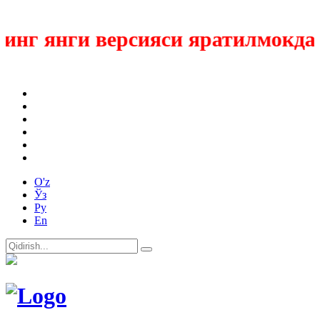
нг янги версияси яратилмокда
O'z
Ўз
Ру
En