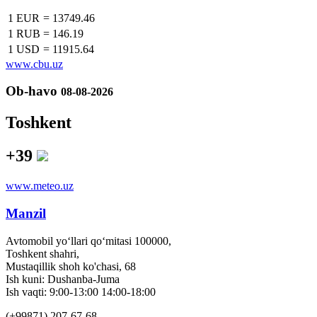
1 EUR
=
13749.46
1 RUB
=
146.19
1 USD
=
11915.64
www.cbu.uz
Ob-havo
08-08-2026
Toshkent
+39
www.meteo.uz
Manzil
Avtomobil yo‘llari qo‘mitasi 100000,
Toshkent shahri,
Mustaqillik shoh ko'chasi, 68
Ish kuni: Dushanba-Juma
Ish vaqti: 9:00-13:00 14:00-18:00
(+99871) 207-67-68