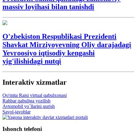
massiv loyihasi bilan tanishdi
O'zbekiston Respublikasi Prezidenti
Shavkat Mirziyoyevning Oliy darajadagi
Yevroosiyo iqtisodiy kengashi
yig'ilishidagi nutqi
Interaktiv xizmatlar
Qo'mita Raisi virtual qabulxonasi
Rahbar qabuliga yozilish
Avtomobil yo`llarini qurish
Savol-javoblar
Ishonch telefoni