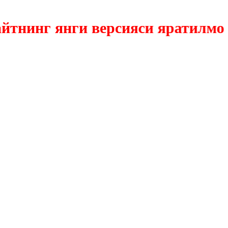
инг янги версияси яратилмокда