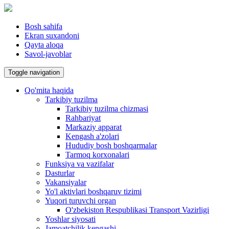
Bosh sahifa
Ekran suxandoni
Qayta aloqa
Savol-javoblar
Toggle navigation
Qo'mita haqida
Tarkibiy tuzilma
Tarkibiy tuzilma chizmasi
Rahbariyat
Markaziy apparat
Kengash a'zolari
Hududiy bosh boshqarmalar
Tarmoq korxonalari
Funksiya va vazifalar
Dasturlar
Vakansiyalar
Yo'l aktivlari boshqaruv tizimi
Yuqori turuvchi organ
O'zbekiston Respublikasi Transport Vazirligi
Yoshlar siyosati
Jamoatchilik kengashi