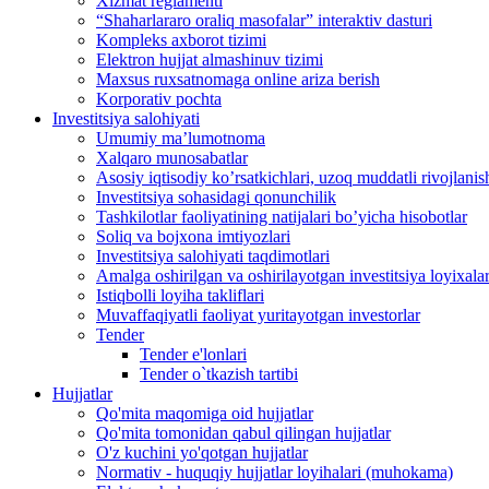
Xizmat reglamenti
“Shaharlararo oraliq masofalar” interaktiv dasturi
Kompleks axborot tizimi
Elektron hujjat almashinuv tizimi
Maxsus ruxsatnomaga online ariza berish
Korporativ pochta
Investitsiya salohiyati
Umumiy maʼlumotnoma
Xalqaro munosabatlar
Аsosiy iqtisodiy koʼrsatkichlari, uzoq muddatli rivojlanish
Investitsiya sohasidagi qonunchilik
Tashkilotlar faoliyatining natijalari boʼyicha hisobotlar
Soliq va bojxona imtiyozlari
Investitsiya salohiyati taqdimotlari
Аmalga oshirilgan va oshirilayotgan investitsiya loyixalar
Istiqbolli loyiha takliflari
Muvaffaqiyatli faoliyat yuritayotgan investorlar
Tender
Tender e'lonlari
Tender o`tkazish tartibi
Hujjatlar
Qo'mita maqomiga oid hujjatlar
Qo'mita tomonidan qabul qilingan hujjatlar
O'z kuchini yo'qotgan hujjatlar
Normativ - huquqiy hujjatlar loyihalari (muhokama)