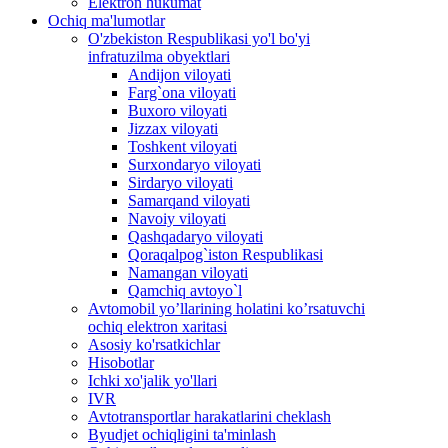
Elektron hukumat
Ochiq ma'lumotlar
O'zbekiston Respublikasi yo'l bo'yi
infratuzilma obyektlari
Andijon viloyati
Farg`ona viloyati
Buxoro viloyati
Jizzax viloyati
Toshkent viloyati
Surxondaryo viloyati
Sirdaryo viloyati
Samarqand viloyati
Navoiy viloyati
Qashqadaryo viloyati
Qoraqalpog`iston Respublikasi
Namangan viloyati
Qamchiq avtoyo`l
Avtomobil yo’llarining holatini ko’rsatuvchi
ochiq elektron xaritasi
Asosiy ko'rsatkichlar
Hisobotlar
Ichki xo'jalik yo'llari
IVR
Avtotransportlar harakatlarini cheklash
Byudjet ochiqligini ta'minlash