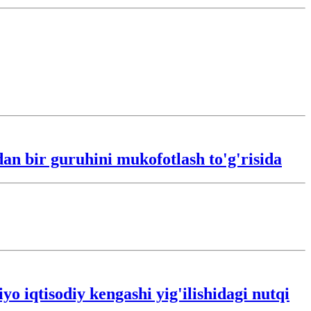
an bir guruhini mukofotlash to'g'risida
 iqtisodiy kengashi yig'ilishidagi nutqi