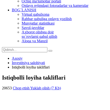
Ochiq ma'lumotlar portali
Onlayn rejimdagi fotoradarlar va kameralar
BOG`LANISH
Virtual qabulxona
Rahbar qabuliga onlayn yozilish
Murojatlar statistikasi
Savol-javoblar
Axborot olishga doir
so`rovlarni qabul qilish
Aloqa va Manzil
Asosiy
Investitsiya salohiyati
Istiqbolli loyiha takliflari
Istiqbolli loyiha takliflari
20653
Chop etish
Yuklab olish (7 Kb)