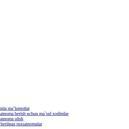
isida ma`lumotlar
uxsatnoma berish uchun ma`sul xodimlar
satnoma olish
n berilgan ruxsatnomalar