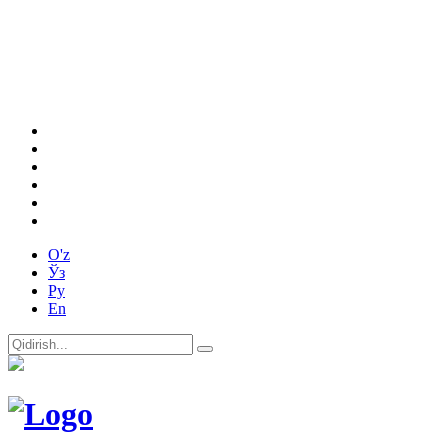
O'z
Ўз
Ру
En