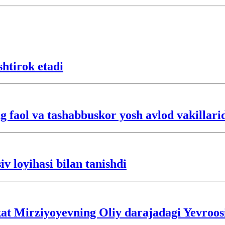
htirok etadi
 faol va tashabbuskor yosh avlod vakillarid
 loyihasi bilan tanishdi
t Mirziyoyevning Oliy darajadagi Yevroosiyo