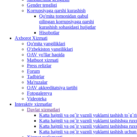
Gender tengligi
Korrupsiyaga qarshi kurashish
Qo'mita tomonidan qabul
qilingan korrupsiyaga qarshi
kurashish sohasidagi hujjatlar
Hisobotlar
Аxborot Xizmati
Qo'mita yangiliklari
O'zbekiston yangiliklari
OAV yo'llar haqida
Matbuot xizmati
Press relizlar
Forum
Tadbirlar
Ma'ruzalar
OAV akkreditatsiya tartibi
Fotogalereya
Videoteka
Interaktiv xizmatlar
Davlat xizmatlari
Katta hajmli va og`ir vaznli yuklarni tashish to`g`r
Katta hajmli va og`ir vaznli yuklarni tashishga r
Katta hajmli va og`ir vaznli yuklarni tashishga rux
Katta hajmli va og`ir vaznli yuklarni tashish uchu