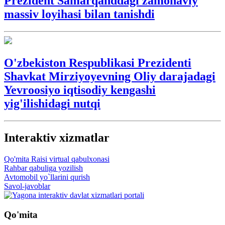
Prezident Samarqanddagi zamonaviy
massiv loyihasi bilan tanishdi
O'zbekiston Respublikasi Prezidenti
Shavkat Mirziyoyevning Oliy darajadagi
Yevroosiyo iqtisodiy kengashi
yig'ilishidagi nutqi
Interaktiv xizmatlar
Qo'mita Raisi virtual qabulxonasi
Rahbar qabuliga yozilish
Avtomobil yo`llarini qurish
Savol-javoblar
Qo'mita