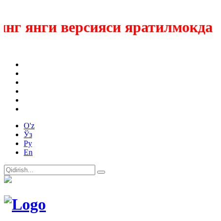
г янги версияси яратилмокда
O'z
Ўз
Ру
En