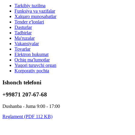
Tarkibiy tuzilma
Funksiya va vazifalar
Xalqaro munosabatlar
Tender e'lonlari
Dasturlar
Tadbirlar
Ma'ruzalar
Vakansiyalar
Tovarlar
Elektron hukumat
Ochiq ma'lumotlar
Yuqori turuvchi organ
Korporativ pochta
Ishonch telefoni
+99871 207-67-68
Dushanba - Juma 9:00 - 17:00
Reglament (PDF 112 KB)