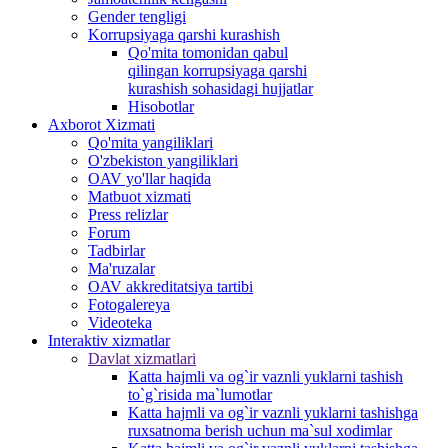
Gender tengligi
Korrupsiyaga qarshi kurashish
Qo'mita tomonidan qabul
qilingan korrupsiyaga qarshi
kurashish sohasidagi hujjatlar
Hisobotlar
Аxborot Xizmati
Qo'mita yangiliklari
O'zbekiston yangiliklari
OAV yo'llar haqida
Matbuot xizmati
Press relizlar
Forum
Tadbirlar
Ma'ruzalar
OAV akkreditatsiya tartibi
Fotogalereya
Videoteka
Interaktiv xizmatlar
Davlat xizmatlari
Katta hajmli va og`ir vaznli yuklarni tashish
to`g`risida ma`lumotlar
Katta hajmli va og`ir vaznli yuklarni tashishga
ruxsatnoma berish uchun ma`sul xodimlar