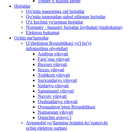
Tender o`tkazish tartibi
Hujjatlar
Qo'mita maqomiga oid hujjatlar
Qo'mita tomonidan qabul qilingan hujjatlar
O'z kuchini yo'qotgan hujjatlar
Normativ - huquqiy hujjatlar loyihalari (muhokama)
Elektron hukumat
Ochiq ma'lumotlar
O'zbekiston Respublikasi yo'l bo'yi
infratuzilma obyektlari
Andijon viloyati
Farg`ona viloyati
Buxoro viloyati
Jizzax viloyati
Toshkent viloyati
Surxondaryo viloyati
Sirdaryo viloyati
Samarqand viloyati
Navoiy viloyati
Qashqadaryo viloyati
Qoraqalpog`iston Respublikasi
Namangan viloyati
Qamchiq avtoyo`l
Avtomobil yo’llarining holatini ko’rsatuvchi
ochiq elektron xaritasi