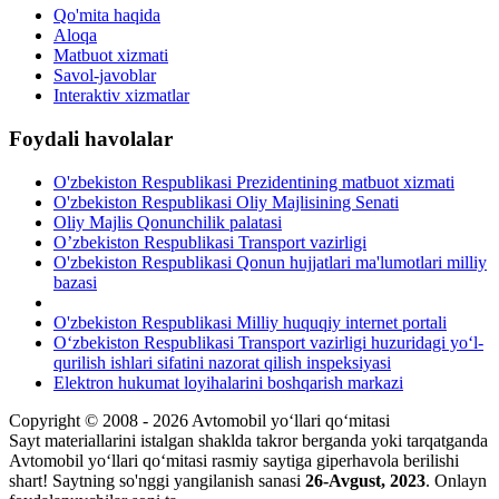
Qo'mita haqida
Aloqa
Matbuot xizmati
Savol-javoblar
Interaktiv xizmatlar
Foydali havolalar
O'zbekiston Respublikasi Prezidentining matbuot xizmati
O'zbekiston Respublikasi Oliy Majlisining Senati
Oliy Majlis Qonunchilik palatasi
O’zbekiston Respublikasi Transport vazirligi
O'zbekiston Respublikasi Qonun hujjatlari ma'lumotlari milliy
bazasi
O'zbekiston Respublikasi Milliy huquqiy internet portali
O‘zbekiston Respublikasi Transport vazirligi huzuridagi yo‘l-
qurilish ishlari sifatini nazorat qilish inspeksiyasi
Elektron hukumat loyihalarini boshqarish markazi
Copyright © 2008 - 2026 Avtomobil yo‘llari qo‘mitasi
Sayt materiallarini istalgan shaklda takror berganda yoki tarqatganda
Avtomobil yo‘llari qo‘mitasi rasmiy saytiga giperhavola berilishi
shart! Saytning so'nggi yangilanish sanasi
26-Avgust, 2023
. Onlayn