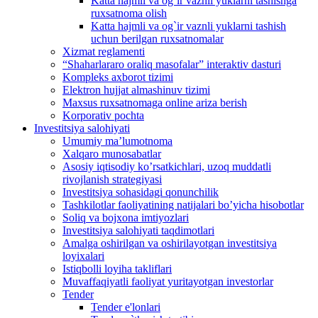
Katta hajmli va og`ir vaznli yuklarni tashishga
ruxsatnoma olish
Katta hajmli va og`ir vaznli yuklarni tashish
uchun berilgan ruxsatnomalar
Xizmat reglamenti
“Shaharlararo oraliq masofalar” interaktiv dasturi
Kompleks axborot tizimi
Elektron hujjat almashinuv tizimi
Maxsus ruxsatnomaga online ariza berish
Korporativ pochta
Investitsiya salohiyati
Umumiy maʼlumotnoma
Xalqaro munosabatlar
Аsosiy iqtisodiy koʼrsatkichlari, uzoq muddatli
rivojlanish strategiyasi
Investitsiya sohasidagi qonunchilik
Tashkilotlar faoliyatining natijalari boʼyicha hisobotlar
Soliq va bojxona imtiyozlari
Investitsiya salohiyati taqdimotlari
Аmalga oshirilgan va oshirilayotgan investitsiya
loyixalari
Istiqbolli loyiha takliflari
Muvaffaqiyatli faoliyat yuritayotgan investorlar
Tender
Tender e'lonlari