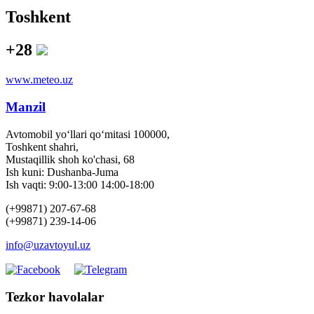
Toshkent
+28
www.meteo.uz
Manzil
Avtomobil yo‘llari qo‘mitasi 100000,
Toshkent shahri,
Mustaqillik shoh ko'chasi, 68
Ish kuni: Dushanba-Juma
Ish vaqti: 9:00-13:00 14:00-18:00
(+99871) 207-67-68
(+99871) 239-14-06
info@uzavtoyul.uz
Tezkor havolalar