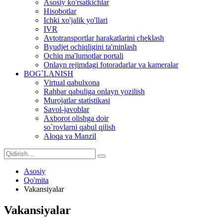
Asosiy ko'rsatkichlar
Hisobotlar
Ichki xo'jalik yo'llari
IVR
Avtotransportlar harakatlarini cheklash
Byudjet ochiqligini ta'minlash
Ochiq ma'lumotlar portali
Onlayn rejimdagi fotoradarlar va kameralar
BOG`LANISH
Virtual qabulxona
Rahbar qabuliga onlayn yozilish
Murojatlar statistikasi
Savol-javoblar
Axborot olishga doir
so`rovlarni qabul qilish
Aloqa va Manzil
Asosiy
Qo'mita
Vakansiyalar
Vakansiyalar