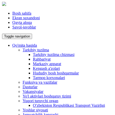
Bosh sahifa
Ekran suxandoni
Qayta aloqa
Savol-javoblar
Toggle navigation
Qo'mita haqida
Tarkibiy tuzilma
Tarkibiy tuzilma chizmasi
Rahbariyat
Markaziy apparat
Kengash a'zolari
Hududiy bosh boshqarmalar
Tarmoq korxonalari
Funksiya va vazifalar
Dasturlar
Vakansiyalar
Yo'l aktivlari boshqaruv tizimi
Yuqori turuvchi organ
O'zbekiston Respublikasi Transport Vazirligi
Yoshlar siyosati
Jamoatchilik kengashi