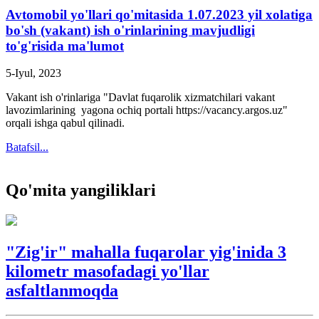
Avtomobil yo'llari qo'mitasida 1.07.2023 yil xolatiga
bo'sh (vakant) ish o'rinlarining mavjudligi
to'g'risida ma'lumot
5-Iyul, 2023
Vakant ish o'rinlariga "Davlat fuqarolik xizmatchilari vakant
lavozimlarining yagona ochiq portali https://vacancy.argos.uz"
orqali ishga qabul qilinadi.
Batafsil...
Qo'mita yangiliklari
"Zig'ir" mahalla fuqarolar yig'inida 3
kilometr masofadagi yo'llar
asfaltlanmoqda