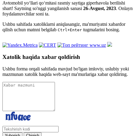
Avtomobil yo‘llari qo‘mitasi rasmiy saytiga giperhavola berilishi
shart! Saytning so'nggi yangilanish sanasi
26-Avgust, 2023
. Onlayn
foydalanuvchilar soni
ta.
Ushbu sahifada xatoliklarni aniqlasangiz, ma'muriyatni xabardor
qilish uchun matnni belgilab
tugmalarini bosing.
Ctrl+Enter
Xatolik haqida xabar qoldirish
Ushbu forma orqali sahifada mavjud bo'lgan imloviy, uslubiy yoki
mazmunan xatolik haqida web-sayt ma'murlariga xabar qoldiring.
Yuborish
Chiqish