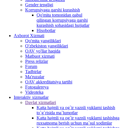
Gender tengligi
Korrupsiyaga qarshi kurashish
Qo'mita tomonidan qabul
qilingan korrupsiyaga qarshi
kurashish sohasidagi hujjatlar
Hisobotlar
Аxborot Xizmati
Qo'mita yangiliklari
O'zbekiston yangiliklari
OAV yo'llar haqida
Matbuot xizmati
Press relizlar
Forum
Tadbirlar
Ma'ruzalar
OAV akkreditatsiya tartibi
Fotogalereya
Videoteka
Interaktiv xizmatlar
Davlat xizmatlari
Katta hajmli va og`ir vaznli yuklarni tashish
to`g`risida ma`lumotlar
Katta hajmli va og`ir vaznli yuklarni tashishga
ruxsatnoma berish uchun ma`sul xodimlar