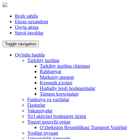
Bosh sahifa
Ekran suxandoni
Qayta aloqa
Savol-javoblar
Toggle navigation
Qo'mita haqida
Tarkibiy tuzilma
Tarkibiy tuzilma chizmasi
Rahbariyat
Markaziy apparat
Kengash a'zolari
Hududiy bosh boshqarmalar
Tarmoq korxonalari
Funksiya va vazifalar
Dasturlar
Vakansiyalar
Yo'l aktivlari boshqaruv tizimi
Yuqori turuvchi organ
O'zbekiston Respublikasi Transport Vazirligi
Yoshlar siyosati
Jamoatchilik kengashi