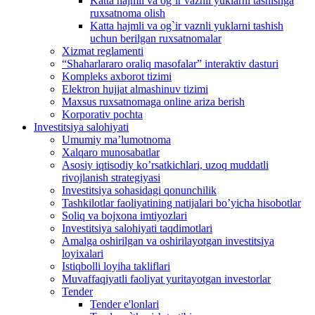
Katta hajmli va og`ir vaznli yuklarni tashishga
ruxsatnoma olish
Katta hajmli va og`ir vaznli yuklarni tashish
uchun berilgan ruxsatnomalar
Xizmat reglamenti
“Shaharlararo oraliq masofalar” interaktiv dasturi
Kompleks axborot tizimi
Elektron hujjat almashinuv tizimi
Maxsus ruxsatnomaga online ariza berish
Korporativ pochta
Investitsiya salohiyati
Umumiy maʼlumotnoma
Xalqaro munosabatlar
Аsosiy iqtisodiy koʼrsatkichlari, uzoq muddatli
rivojlanish strategiyasi
Investitsiya sohasidagi qonunchilik
Tashkilotlar faoliyatining natijalari boʼyicha hisobotlar
Soliq va bojxona imtiyozlari
Investitsiya salohiyati taqdimotlari
Аmalga oshirilgan va oshirilayotgan investitsiya
loyixalari
Istiqbolli loyiha takliflari
Muvaffaqiyatli faoliyat yuritayotgan investorlar
Tender
Tender e'lonlari