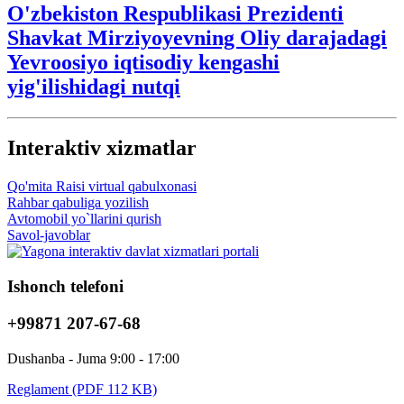
O'zbekiston Respublikasi Prezidenti
Shavkat Mirziyoyevning Oliy darajadagi
Yevroosiyo iqtisodiy kengashi
yig'ilishidagi nutqi
Interaktiv xizmatlar
Qo'mita Raisi virtual qabulxonasi
Rahbar qabuliga yozilish
Avtomobil yo`llarini qurish
Savol-javoblar
Ishonch telefoni
+99871 207-67-68
Dushanba - Juma 9:00 - 17:00
Reglament (PDF 112 KB)