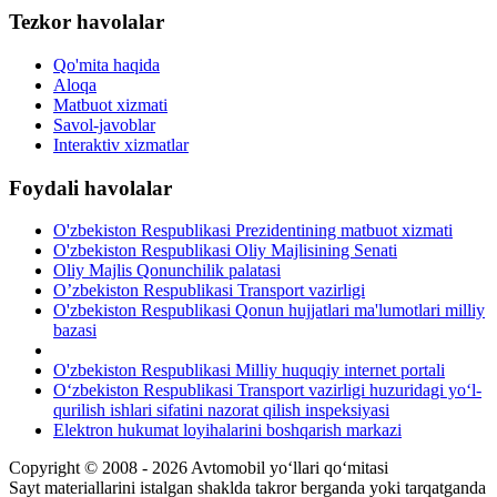
Tezkor havolalar
Qo'mita haqida
Aloqa
Matbuot xizmati
Savol-javoblar
Interaktiv xizmatlar
Foydali havolalar
O'zbekiston Respublikasi Prezidentining matbuot xizmati
O'zbekiston Respublikasi Oliy Majlisining Senati
Oliy Majlis Qonunchilik palatasi
O’zbekiston Respublikasi Transport vazirligi
O'zbekiston Respublikasi Qonun hujjatlari ma'lumotlari milliy
bazasi
O'zbekiston Respublikasi Milliy huquqiy internet portali
O‘zbekiston Respublikasi Transport vazirligi huzuridagi yo‘l-
qurilish ishlari sifatini nazorat qilish inspeksiyasi
Elektron hukumat loyihalarini boshqarish markazi
Copyright © 2008 - 2026 Avtomobil yo‘llari qo‘mitasi
Sayt materiallarini istalgan shaklda takror berganda yoki tarqatganda