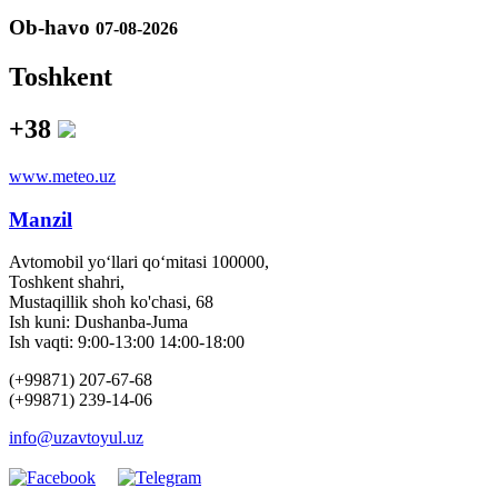
Ob-havo
07-08-2026
Toshkent
+38
www.meteo.uz
Manzil
Avtomobil yo‘llari qo‘mitasi 100000,
Toshkent shahri,
Mustaqillik shoh ko'chasi, 68
Ish kuni: Dushanba-Juma
Ish vaqti: 9:00-13:00 14:00-18:00
(+99871) 207-67-68
(+99871) 239-14-06
info@uzavtoyul.uz