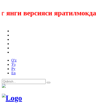
 янги версияси яратилмокда
O'z
Ўз
Ру
En