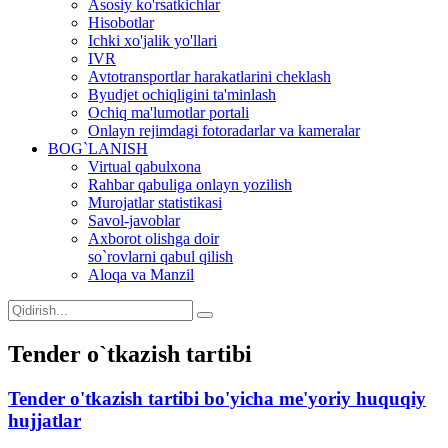
Asosiy ko'rsatkichlar
Hisobotlar
Ichki xo'jalik yo'llari
IVR
Avtotransportlar harakatlarini cheklash
Byudjet ochiqligini ta'minlash
Ochiq ma'lumotlar portali
Onlayn rejimdagi fotoradarlar va kameralar
BOG`LANISH
Virtual qabulxona
Rahbar qabuliga onlayn yozilish
Murojatlar statistikasi
Savol-javoblar
Axborot olishga doir
so`rovlarni qabul qilish
Aloqa va Manzil
Tender o`tkazish tartibi
Tender o'tkazish tartibi bo'yicha me'yoriy huquqiy
hujjatlar