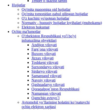
Tender o`tkazish tartibi
Hujjatlar
Qo'mita maqomiga oid hujjatlar
Qo'mita tomonidan qabul qilingan hujjatlar
O'z kuchini yo'qotgan hujjatlar
Normativ - huquqiy hujjatlar loyihalari (muhokama)
Elektron hukumat
Ochiq ma'lumotlar
O'zbekiston Respublikasi yo'l bo'yi
infratuzilma obyektlari
Andijon viloyati
Farg`ona viloyati
Buxoro viloyati
Jizzax viloyati
Toshkent viloyati
Surxondaryo viloyati
Sirdaryo viloyati
Samarqand viloyati
Navoiy viloyati
Qashqadaryo viloyati
Qoraqalpog`iston Respublikasi
Namangan viloyati
Qamchiq avtoyo`l
Avtomobil yo’llarining holatini ko’rsatuvchi
ochiq elektron xaritasi