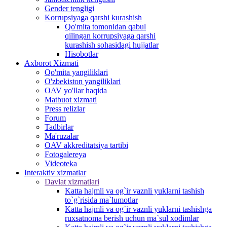
Gender tengligi
Korrupsiyaga qarshi kurashish
Qo'mita tomonidan qabul
qilingan korrupsiyaga qarshi
kurashish sohasidagi hujjatlar
Hisobotlar
Аxborot Xizmati
Qo'mita yangiliklari
O'zbekiston yangiliklari
OAV yo'llar haqida
Matbuot xizmati
Press relizlar
Forum
Tadbirlar
Ma'ruzalar
OAV akkreditatsiya tartibi
Fotogalereya
Videoteka
Interaktiv xizmatlar
Davlat xizmatlari
Katta hajmli va og`ir vaznli yuklarni tashish
to`g`risida ma`lumotlar
Katta hajmli va og`ir vaznli yuklarni tashishga
ruxsatnoma berish uchun ma`sul xodimlar