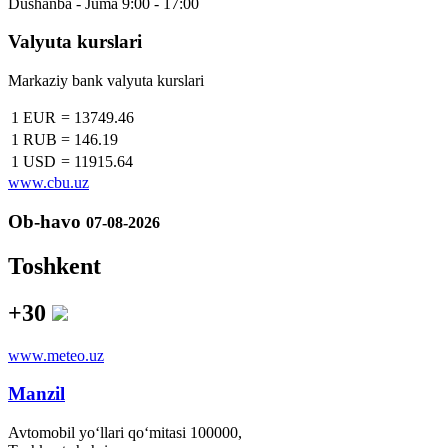
Dushanba - Juma 9:00 - 17:00
Valyuta kurslari
Markaziy bank valyuta kurslari
1 EUR
=
13749.46
1 RUB
=
146.19
1 USD
=
11915.64
www.cbu.uz
Ob-havo
07-08-2026
Toshkent
+30
www.meteo.uz
Manzil
Avtomobil yo‘llari qo‘mitasi 100000,