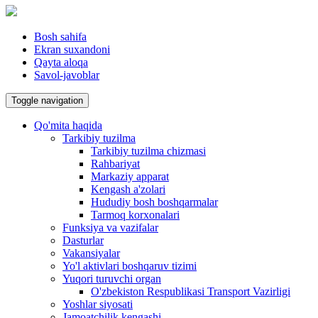
Bosh sahifa
Ekran suxandoni
Qayta aloqa
Savol-javoblar
Toggle navigation
Qo'mita haqida
Tarkibiy tuzilma
Tarkibiy tuzilma chizmasi
Rahbariyat
Markaziy apparat
Kengash a'zolari
Hududiy bosh boshqarmalar
Tarmoq korxonalari
Funksiya va vazifalar
Dasturlar
Vakansiyalar
Yo'l aktivlari boshqaruv tizimi
Yuqori turuvchi organ
O'zbekiston Respublikasi Transport Vazirligi
Yoshlar siyosati
Jamoatchilik kengashi