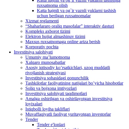
Katta hajmli va og`ir vaznli yuklarni tashishga
ruxsatnoma olish
Katta hajmli va og`ir vaznli yuklarni tashish
uchun berilgan ruxsatnomalar
Xizmat reglamenti
“Shaharlararo oraliq masofalar” interaktiv dasturi
Kompleks axborot tizimi
Elektron hujjat almashinuv tizimi
Maxsus ruxsatnomaga online ariza berish
Korporativ pochta
Investitsiya salohiyati
Umumiy maʼlumotnoma
Xalqaro munosabatlar
Аsosiy iqtisodiy koʼrsatkichlari, uzoq muddatli
rivojlanish strategiyasi
Investitsiya sohasidagi qonunchilik
Tashkilotlar faoliyatining natijalari boʼyicha hisobotlar
Soliq va bojxona imtiyozlari
Investitsiya salohiyati taqdimotlari
Аmalga oshirilgan va oshirilayotgan investitsiya
loyixalari
Istiqbolli loyiha takliflari
Muvaffaqiyatli faoliyat yuritayotgan investorlar
Tender
Tender e'lonlari