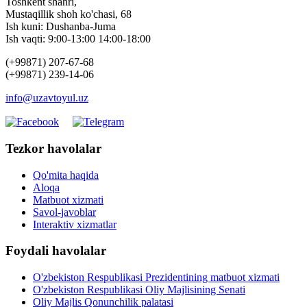
Toshkent shahri,
Mustaqillik shoh ko'chasi, 68
Ish kuni: Dushanba-Juma
Ish vaqti: 9:00-13:00 14:00-18:00
(+99871) 207-67-68
(+99871) 239-14-06
info@uzavtoyul.uz
Tezkor havolalar
Qo'mita haqida
Aloqa
Matbuot xizmati
Savol-javoblar
Interaktiv xizmatlar
Foydali havolalar
O'zbekiston Respublikasi Prezidentining matbuot xizmati
O'zbekiston Respublikasi Oliy Majlisining Senati
Oliy Majlis Qonunchilik palatasi