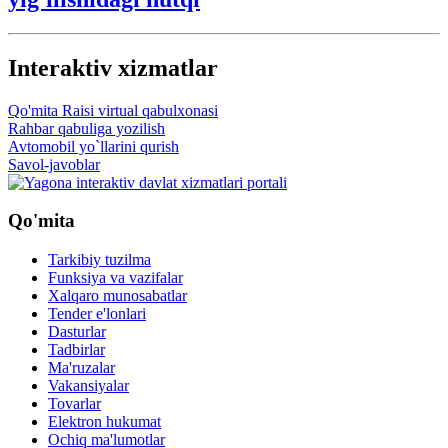
Interaktiv xizmatlar
Qo'mita Raisi virtual qabulxonasi
Rahbar qabuliga yozilish
Avtomobil yo`llarini qurish
Savol-javoblar
Qo'mita
Tarkibiy tuzilma
Funksiya va vazifalar
Xalqaro munosabatlar
Tender e'lonlari
Dasturlar
Tadbirlar
Ma'ruzalar
Vakansiyalar
Tovarlar
Elektron hukumat
Ochiq ma'lumotlar