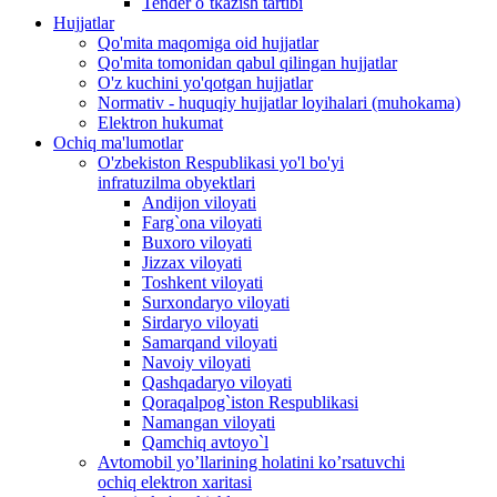
Tender o`tkazish tartibi
Hujjatlar
Qo'mita maqomiga oid hujjatlar
Qo'mita tomonidan qabul qilingan hujjatlar
O'z kuchini yo'qotgan hujjatlar
Normativ - huquqiy hujjatlar loyihalari (muhokama)
Elektron hukumat
Ochiq ma'lumotlar
O'zbekiston Respublikasi yo'l bo'yi
infratuzilma obyektlari
Andijon viloyati
Farg`ona viloyati
Buxoro viloyati
Jizzax viloyati
Toshkent viloyati
Surxondaryo viloyati
Sirdaryo viloyati
Samarqand viloyati
Navoiy viloyati
Qashqadaryo viloyati
Qoraqalpog`iston Respublikasi
Namangan viloyati
Qamchiq avtoyo`l
Avtomobil yo’llarining holatini ko’rsatuvchi
ochiq elektron xaritasi