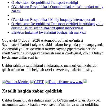
O’zbekiston Respublikasi Transport vazirligi
O'zbekiston Respublikasi Qonun hujjatlari ma'lumotlari milliy
bazasi
O'zbekiston Respublikasi Milliy huquqiy internet portali
O‘zbekiston Respublikasi Transport vazirligi huzuridagi yo‘l-
qurilish ishlari sifatini nazorat qilish inspeksiyasi
Elektron hukumat loyihalarini boshqarish markazi
Copyright © 2008 - 2026 Avtomobil yo‘llari qo‘mitasi
Sayt materiallarini istalgan shaklda takror berganda yoki tarqatganda
Avtomobil yo‘llari qo‘mitasi rasmiy saytiga giperhavola berilishi
shart! Saytning so'nggi yangilanish sanasi
26-Avgust, 2023
. Onlayn
foydalanuvchilar soni
ta.
Ushbu sahifada xatoliklarni aniqlasangiz, ma'muriyatni xabardor
qilish uchun matnni belgilab
tugmalarini bosing.
Ctrl+Enter
Xatolik haqida xabar qoldirish
Ushbu forma orqali sahifada mavjud bo'lgan imloviy, uslubiy yoki
mazmunan xatolik haqida web-sayt ma'murlariga xabar qoldiring.