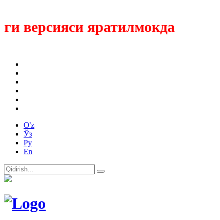
ги версияси яратилмокда
O'z
Ўз
Ру
En