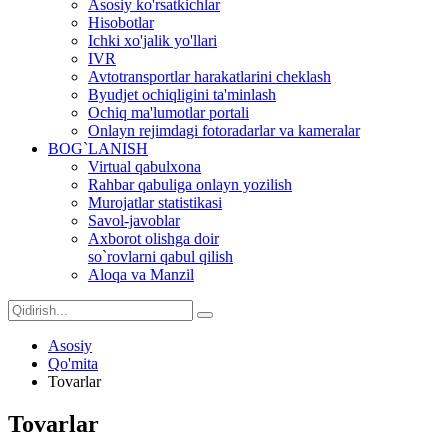
Asosiy ko'rsatkichlar
Hisobotlar
Ichki xo'jalik yo'llari
IVR
Avtotransportlar harakatlarini cheklash
Byudjet ochiqligini ta'minlash
Ochiq ma'lumotlar portali
Onlayn rejimdagi fotoradarlar va kameralar
BOG`LANISH
Virtual qabulxona
Rahbar qabuliga onlayn yozilish
Murojatlar statistikasi
Savol-javoblar
Axborot olishga doir
so`rovlarni qabul qilish
Aloqa va Manzil
Asosiy
Qo'mita
Tovarlar
Tovarlar