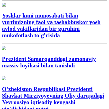
Yoshlar kuni munosabati bilan
yurtimizning faol va tashabbuskor yosh
avlod vakillaridan bir guruhini
mukofotlash to'g'risida
Prezident Samarqanddagi zamonaviy
massiv loyihasi bilan tanishdi
O'zbekiston Respublikasi Prezidenti
Shavkat Mirziyoyevning Oliy darajadagi
Yevroosiyo iqtisodiy kengashi
yig'ilishidagi nutqi