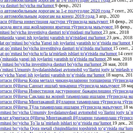
 автомобильным дорогам за 1-е полугодие 2021 года
28 сент., 
siya dasturi bo'yicha ma'lumot
9 февр., 2021
 автомобильным дорогам за 1-е полугодие 2020 года
7 сент., 20
о автомобильным дорогам на конец 2019 года
3 апр., 2020
таси бўйича инвестиция дастури тўғрисида маълумот
18 февр., 2
тасида янги иш жойларини яратиш тўғрисида маълумот
18 февр.,
itasi bo'yicha investisiya dasturi to'g'risidagi ma'lumot
23 дек., 2018
itasida yangi ish joylarini yаratish to'g'risidagi ma'lumot
23 дек., 2018
lat qo‘mitasi bo‘yicha Yangi ish joylarini yaratish to‘g‘risida ma‘lumot
at qo`mitasi bo'yicha investitsiya dasturi to'g'risida ma'lumot
15 сент., 
t qo`mitasi bo'yicha to'la ta'mirlash ishlari to'g'risida ma'lumot
14 сент
`mitasida yangi ish joylarini yaratish to'g'risida ma'lumot
28 мая, 2018
o`mitasi bo'yicha investitsiya dasturi bo'yicha ma'lumot
28 мая, 2018
o`mitasi Umumiy foydalanishdagi avtomobil yo‘llarini joriy ta’mirlash 
o‘yicha Yangi ish joylarini yaratish to‘g‘risida ma‘lumot
18 марта, 201
ўмитаси бўйича Қора металл чиқиндиларини топшириш тўғрисид
митаси бўйича Саноат ишлаб чиқариш тўғрисида маълумот
18 ма
ўмитаси бўйича Инвестиция дастурининг бажарилишии тўғрисид
ўмитаси бўйича Сақлаш ва жорий таъмирлаш ишлари тўғрисида 
ўмитаси бўйича Минтақавий йўлларни таъмирлаш тўғрисида тўғ
митаси бўйича Тўла таъмирлаш ишлари тўғрисида маълумот
18 м
‘mitasi bo‘yicha Umumiy foydalanuvdagi avtomobil yo`llarini joriy ta`m
давлат қўмитаси бўйича Минтақавий йўлларни таъмирлаш тўғрис
mitasi bo‘yicha To`la ta`mirlash ishlari to‘g‘risida ma‘lumot
19 дек., 2
‘mitasi bo‘yicha Qora metall chiqindilarini topshirish to‘g‘risida ma‘lu