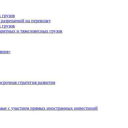
 грузов
 разрешений на перевозку
 грузов
аритных и тяжеловесных грузов
яния»
срочная стратегия развития
мые с участием прямых иностранных инвестиций