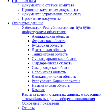
Правовая база
Документы о статусе комитета
Принятые комитетом документы
Документы утратившие свою силу
Проектные документы
Открытые данные
Ўзбекистон Республикасининг йўл бўйи
инфратузилма объектлари
Андижанская область
Ферганская область
Бухарская область
Джизакская область
Ташкентская область
Сурхандарьинская область
Сырдарьинская область
Самаркандская область
Навоийская область
Кашкадарьинская область
Республика Каракалпакстан
Наманганская область
Камчик
Карта-сведения открытых данных о состоянии
автомобильных дорог общего пользования
Основные показатели
Отчеты