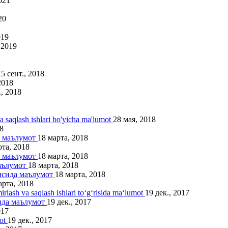
2021
20
019
 2019
15 сент., 2018
2018
., 2018
va saqlash ishlari bo'yicha ma'lumot
28 мая, 2018
8
а маълумот
18 марта, 2018
рта, 2018
а маълумот
18 марта, 2018
маълумот
18 марта, 2018
рисида маълумот
18 марта, 2018
арта, 2018
irlash va saqlash ishlari to‘g‘risida ma‘lumot
19 дек., 2017
ида маълумот
19 дек., 2017
017
mot
19 дек., 2017