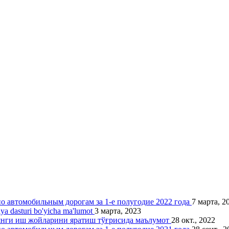
 автомобильным дорогам за 1-е полугодие 2022 года
7 марта, 2
siya dasturi bo'yicha ma'lumot
3 марта, 2023
 янги иш жойларини яратиш тўғрисида маълумот
28 окт., 2022