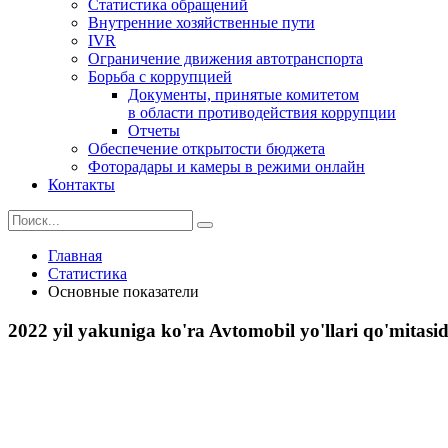
Статистика обращений
Внутренние хозяйственные пути
IVR
Ограничение движения автотранспорта
Борьба с коррупцией
Документы, принятые комитетом
в области противодействия коррупции
Отчеты
Обеспечение открытости бюджета
Фоторадары и камеры в режими онлайн
Контакты
Главная
Статистика
Основные показатели
2022 yil yakuniga ko'ra Avtomobil yo'llari qo'mitasid