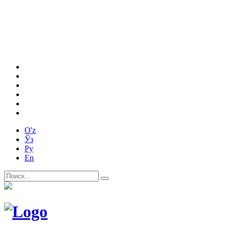
O'z
Ўз
Ру
En