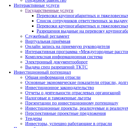
Гендерное равенство
Интерактивные услуги
Государственные услуги
Перевозки крупногабаритных и тяжеловесных
Список сотрудников ответственных за выдачу
Перевозки крупногабаритных и тяжеловесных
Разрешения выданые на перевозку крупногаб
Служебный регламент
Виртуальная приёмная
Онлайн запись на приемную руководителя
Интерактивная программа «Междугородные рассто
Комплексная информационная система
Электронный документооборот
Выдача спец разрешений ТКТС
Инвестиционный потенциал
Общая информация отрасли
Основные экономические показатели отрасли, долго
Инвестиционное законодательство
Отчеты о деятельности отраслевых организаций
Налоговые и таможенные льготы
Презентации по инвестиционному потенциалу
Инвестиционные проекты, реализуемые и реализуе
Перспективные проектные предложения
Тендеры
Инвесторы, успешно работающие в отрасли