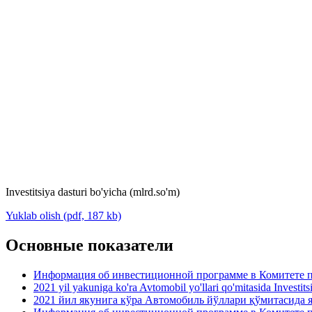
Investitsiya dasturi bo'yicha (mlrd.so'm)
Yuklab olish (pdf, 187 kb)
Основные показатели
Информация об инвестиционной программе в Комитете по
2021 yil yakuniga ko'ra Avtomobil yo'llari qo'mitasida Investit
2021 йил якунига кўра Автомобиль йўллари қўмитасида