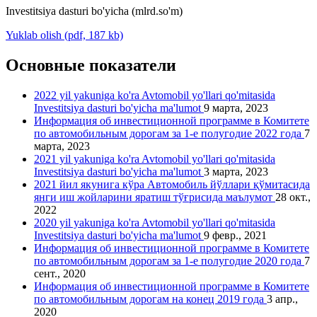
Investitsiya dasturi bo'yicha (mlrd.so'm)
Yuklab olish (pdf, 187 kb)
Основные показатели
2022 yil yakuniga ko'ra Avtomobil yo'llari qo'mitasida
Investitsiya dasturi bo'yicha ma'lumot
9 марта, 2023
Информация об инвестиционной программе в Комитете
по автомобильным дорогам за 1-е полугодие 2022 года
7
марта, 2023
2021 yil yakuniga ko'ra Avtomobil yo'llari qo'mitasida
Investitsiya dasturi bo'yicha ma'lumot
3 марта, 2023
2021 йил якунига кўра Автомобиль йўллари қўмитасида
янги иш жойларини яратиш тўғрисида маълумот
28 окт.,
2022
2020 yil yakuniga ko'ra Avtomobil yo'llari qo'mitasida
Investitsiya dasturi bo'yicha ma'lumot
9 февр., 2021
Информация об инвестиционной программе в Комитете
по автомобильным дорогам за 1-е полугодие 2020 года
7
сент., 2020
Информация об инвестиционной программе в Комитете
по автомобильным дорогам на конец 2019 года
3 апр.,
2020