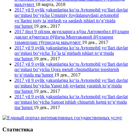
маълумот
18 марта, 2018
2017 yil 9 oylik yakunlariga ko‘ra Avtomobil yo‘llari davlat
qo‘mitasi bo‘yicha Umumiy foydalanuvdagi avtomobil
yo`llarini joriy ta`mirlash va saqlash ishlari to‘g‘risida
ma‘lumot
19 дек., 2017
2017 йил 9 ойлик якунларига кўра Автомобил йўллари
давлат қўмитаси бўйича Минтақавий йўлларни
таъмирлаш тўғрисида маълумот
19 дек., 2017
2017 yil 9 oylik yakunlariga ko‘ra Avtomobil yo‘llari davlat
qo‘mitasi bo‘yicha To`la ta`mirlash ishlari to‘g‘risida
ma‘lumot
19 дек., 2017
2017 yil 9 oylik yakunlariga ko‘ra Avtomobil yo‘llari davlat
qo‘mitasi bo‘yicha Qora metall chiqindilarini topshirish
to‘g‘risida ma‘lumot
19 дек., 2017
2017 yil 9 oylik yakunlariga ko‘ra Avtomobil yo‘llari davlat
qo‘mitasi bo‘yicha Yangi ish joylarini yaratish to‘g‘risida
ma‘lumot
19 дек., 2017
2017 yil 9 oylik yakunlariga ko‘ra Avtomobil yo‘llari davlat
qo‘mitasi bo‘yicha Sanoat ishlab chiqarish hajmi to‘g‘risida
ma‘lumot
19 дек., 2017
Статистика