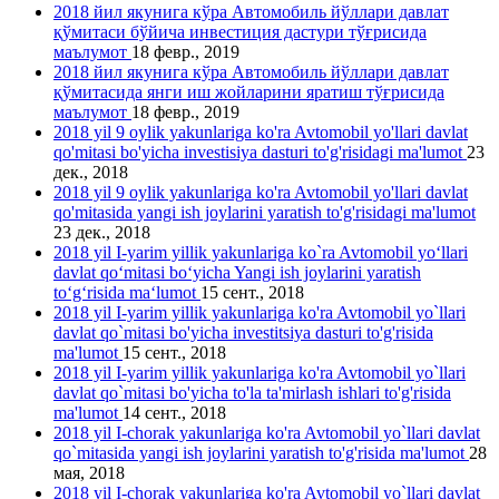
2018 йил якунига кўра Автомобиль йўллари давлат
қўмитаси бўйича инвестиция дастури тўғрисида
маълумот
18 февр., 2019
2018 йил якунига кўра Автомобиль йўллари давлат
қўмитасида янги иш жойларини яратиш тўғрисида
маълумот
18 февр., 2019
2018 yil 9 oylik yakunlariga ko'ra Avtomobil yo'llari davlat
qo'mitasi bo'yicha investisiya dasturi to'g'risidagi ma'lumot
23
дек., 2018
2018 yil 9 oylik yakunlariga ko'ra Avtomobil yo'llari davlat
qo'mitasida yangi ish joylarini yаratish to'g'risidagi ma'lumot
23 дек., 2018
2018 yil I-yarim yillik yakunlariga ko`ra Avtomobil yo‘llari
davlat qo‘mitasi bo‘yicha Yangi ish joylarini yaratish
to‘g‘risida ma‘lumot
15 сент., 2018
2018 yil I-yarim yillik yakunlariga ko'ra Avtomobil yo`llari
davlat qo`mitasi bo'yicha investitsiya dasturi to'g'risida
ma'lumot
15 сент., 2018
2018 yil I-yarim yillik yakunlariga ko'ra Avtomobil yo`llari
davlat qo`mitasi bo'yicha to'la ta'mirlash ishlari to'g'risida
ma'lumot
14 сент., 2018
2018 yil I-chorak yakunlariga ko'ra Avtomobil yo`llari davlat
qo`mitasida yangi ish joylarini yaratish to'g'risida ma'lumot
28
мая, 2018
2018 yil I-chorak yakunlariga ko'ra Avtomobil yo`llari davlat