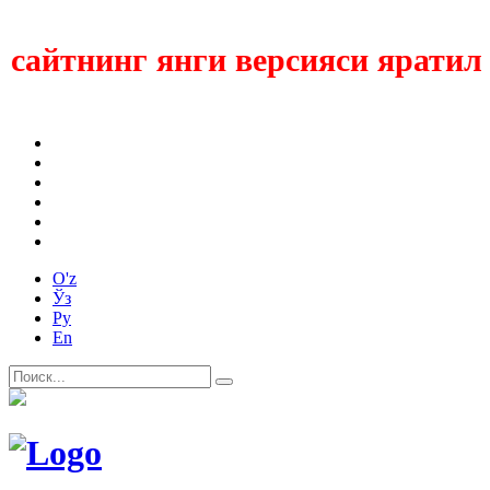
айтнинг янги версияси яратилмо
O'z
Ўз
Ру
En