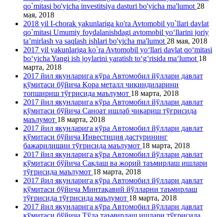
qo`mitasi bo'yicha investitsiya dasturi bo'yicha ma'lumot
28
мая, 2018
2018 yil I-chorak yakunlariga ko'ra Avtomobil yo`llari davlat
qo`mitasi Umumiy foydalanishdagi avtomobil yo‘llarini joriy
ta’mirlash va saqlash ishlari bo'yicha ma'lumot
28 мая, 2018
2017 yil yakunlariga ko`ra Avtomobil yo‘llari davlat qo‘mitasi
bo‘yicha Yangi ish joylarini yaratish to‘g‘risida ma‘lumot
18
марта, 2018
2017 йил якунларига кўра Автомобил йўллари давлат
қўмитаси бўйича Қора металл чиқиндиларини
топшириш тўғрисида маълумот
18 марта, 2018
2017 йил якунларига кўра Автомобил йўллари давлат
қўмитаси бўйича Саноат ишлаб чиқариш тўғрисида
маълумот
18 марта, 2018
2017 йил якунларига кўра Автомобил йўллари давлат
қўмитаси бўйича Инвестиция дастурининг
бажарилишии тўғрисида маълумот
18 марта, 2018
2017 йил якунларига кўра Автомобил йўллари давлат
қўмитаси бўйича Сақлаш ва жорий таъмирлаш ишлари
тўғрисида маълумот
18 марта, 2018
2017 йил якунларига кўра Автомобил йўллари давлат
қўмитаси бўйича Минтақавий йўлларни таъмирлаш
тўғрисида тўғрисида маълумот
18 марта, 2018
2017 йил якунларига кўра Автомобил йўллари давлат
қўмитаси бўйича Тўла таъмирлаш ишлари тўғрисида