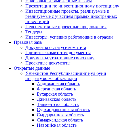
Налоговые и таможенные льготы
Презентации по инвестиционному потенциалу
Инвестиционные проекты, реализуемые и
реализуемые с участием прямых иностранных
инвестиций
Перспективные проектные предложения
Тендеры
Инвесторы, успешно работающие в отрасли
Правовая база
Документы о статусе комитета
Принятые комитетом документы
Документы утратившие свою силу
Проектные документы
Открытые данные
Ўзбекистон Республикасининг йўл бўйи
инфратузилма объектлари
Андижанская область
Ферганская область
Бухарская область
Джизакская область
Ташкентская область
Сурхандарьинская область
Сырдарьинская область
Самаркандская область
Навоийская область