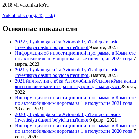
2018 yil yakuniga ko'ra
Yuklab olish (jpg, 45,1 kb)
Основные показатели
2022 yil yakuniga ko'ra Avtomobil yo'llari qo'mitasida
Investitsiya dasturi bo'yicha ma'lumot
9 марта, 2023
Информация об инвестиционной программе в Комитете
по автомобильным дорогам за 1-е полугодие 2022 года
7
марта, 2023
2021 yil yakuniga ko'ra Avtomobil yo'llari qo'mitasida
Investitsiya dasturi bo'yicha ma'lumot
3 марта, 2023
2021 йил якунига кўра Автомобиль йўллари қўмитасида
янги иш жойларини яратиш тўғрисида маълумот
28 окт.,
2022
Информация об инвестиционной программе в Комитете
по автомобильным дорогам за 1-е полугодие 2021 года
28 сент., 2021
2020 yil yakuniga ko'ra Avtomobil yo'llari qo'mitasida
Investitsiya dasturi bo'yicha ma'lumot
9 февр., 2021
Информация об инвестиционной программе в Комитете
по автомобильным дорогам за 1-е полугодие 2020 года
7
сент., 2020