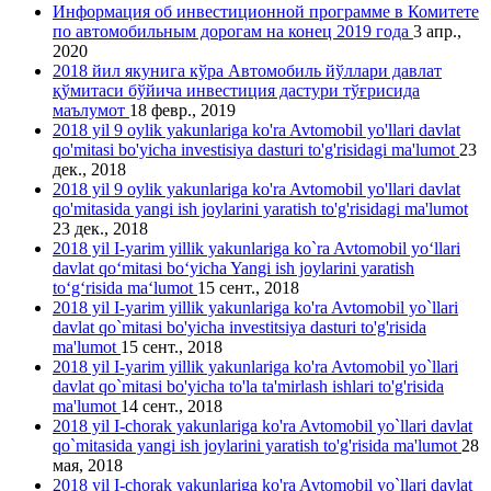
Информация об инвестиционной программе в Комитете
по автомобильным дорогам на конец 2019 года
3 апр.,
2020
2018 йил якунига кўра Автомобиль йўллари давлат
қўмитаси бўйича инвестиция дастури тўғрисида
маълумот
18 февр., 2019
2018 yil 9 oylik yakunlariga ko'ra Avtomobil yo'llari davlat
qo'mitasi bo'yicha investisiya dasturi to'g'risidagi ma'lumot
23
дек., 2018
2018 yil 9 oylik yakunlariga ko'ra Avtomobil yo'llari davlat
qo'mitasida yangi ish joylarini yаratish to'g'risidagi ma'lumot
23 дек., 2018
2018 yil I-yarim yillik yakunlariga ko`ra Avtomobil yo‘llari
davlat qo‘mitasi bo‘yicha Yangi ish joylarini yaratish
to‘g‘risida ma‘lumot
15 сент., 2018
2018 yil I-yarim yillik yakunlariga ko'ra Avtomobil yo`llari
davlat qo`mitasi bo'yicha investitsiya dasturi to'g'risida
ma'lumot
15 сент., 2018
2018 yil I-yarim yillik yakunlariga ko'ra Avtomobil yo`llari
davlat qo`mitasi bo'yicha to'la ta'mirlash ishlari to'g'risida
ma'lumot
14 сент., 2018
2018 yil I-chorak yakunlariga ko'ra Avtomobil yo`llari davlat
qo`mitasida yangi ish joylarini yaratish to'g'risida ma'lumot
28
мая, 2018
2018 yil I-chorak yakunlariga ko'ra Avtomobil yo`llari davlat