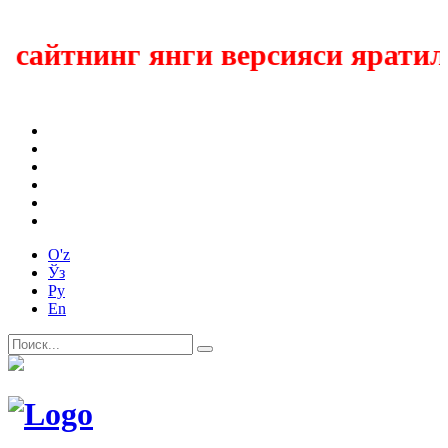
айтнинг янги версияси яратилм
O'z
Ўз
Ру
En