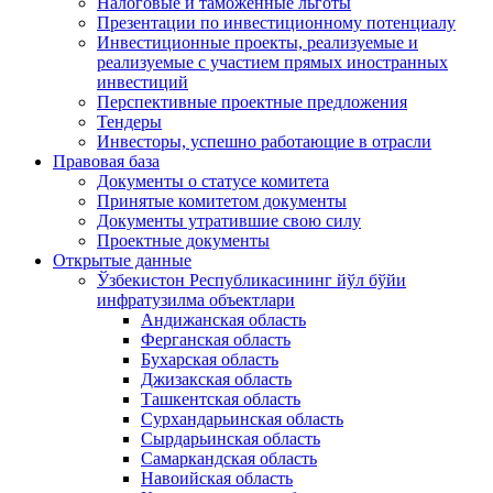
Налоговые и таможенные льготы
Презентации по инвестиционному потенциалу
Инвестиционные проекты, реализуемые и
реализуемые с участием прямых иностранных
инвестиций
Перспективные проектные предложения
Тендеры
Инвесторы, успешно работающие в отрасли
Правовая база
Документы о статусе комитета
Принятые комитетом документы
Документы утратившие свою силу
Проектные документы
Открытые данные
Ўзбекистон Республикасининг йўл бўйи
инфратузилма объектлари
Андижанская область
Ферганская область
Бухарская область
Джизакская область
Ташкентская область
Сурхандарьинская область
Сырдарьинская область
Самаркандская область
Навоийская область