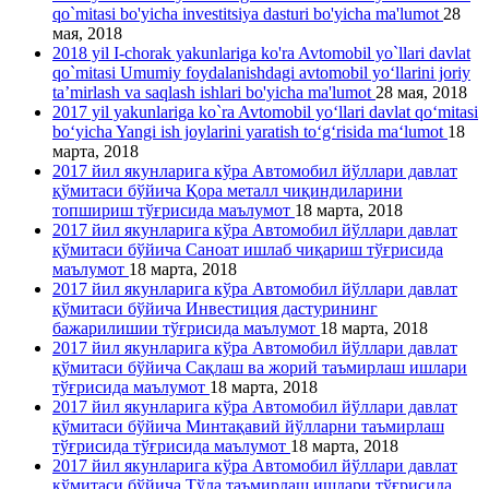
qo`mitasi bo'yicha investitsiya dasturi bo'yicha ma'lumot
28
мая, 2018
2018 yil I-chorak yakunlariga ko'ra Avtomobil yo`llari davlat
qo`mitasi Umumiy foydalanishdagi avtomobil yo‘llarini joriy
ta’mirlash va saqlash ishlari bo'yicha ma'lumot
28 мая, 2018
2017 yil yakunlariga ko`ra Avtomobil yo‘llari davlat qo‘mitasi
bo‘yicha Yangi ish joylarini yaratish to‘g‘risida ma‘lumot
18
марта, 2018
2017 йил якунларига кўра Автомобил йўллари давлат
қўмитаси бўйича Қора металл чиқиндиларини
топшириш тўғрисида маълумот
18 марта, 2018
2017 йил якунларига кўра Автомобил йўллари давлат
қўмитаси бўйича Саноат ишлаб чиқариш тўғрисида
маълумот
18 марта, 2018
2017 йил якунларига кўра Автомобил йўллари давлат
қўмитаси бўйича Инвестиция дастурининг
бажарилишии тўғрисида маълумот
18 марта, 2018
2017 йил якунларига кўра Автомобил йўллари давлат
қўмитаси бўйича Сақлаш ва жорий таъмирлаш ишлари
тўғрисида маълумот
18 марта, 2018
2017 йил якунларига кўра Автомобил йўллари давлат
қўмитаси бўйича Минтақавий йўлларни таъмирлаш
тўғрисида тўғрисида маълумот
18 марта, 2018
2017 йил якунларига кўра Автомобил йўллари давлат
қўмитаси бўйича Тўла таъмирлаш ишлари тўғрисида