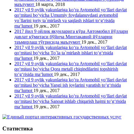
маълумот
18 марта, 2018
2017 yil 9 oylik yakunlariga ko‘ra Avtomobil yo‘llari davlat
qo‘mitasi bo‘yicha Umumiy foydalanuvdagi avtomobil
yo`llarini joriy ta`mirlash va saqlash ishlari to‘g‘risida
ma‘lumot
19 дек., 2017
2017 йил 9 ойлик якунларига кўра Автомобил йўллари
давлат қўмитаси бўйича Минтақавий йўлларни
таъмирлаш тўғрисида маълумот
19 дек., 2017
2017 yil 9 oylik yakunlariga ko‘ra Avtomobil yo‘llari davlat
qo‘mitasi bo‘yicha To`la ta`mirlash ishlari to‘g‘risida
ma‘lumot
19 дек., 2017
2017 yil 9 oylik yakunlariga ko‘ra Avtomobil yo‘llari davlat
qo‘mitasi bo‘yicha Qora metall chiqindilarini topshirish
to‘g‘risida ma‘lumot
19 дек., 2017
2017 yil 9 oylik yakunlariga ko‘ra Avtomobil yo‘llari davlat
qo‘mitasi bo‘yicha Yangi ish joylarini yaratish to‘g‘risida
ma‘lumot
19 дек., 2017
2017 yil 9 oylik yakunlariga ko‘ra Avtomobil yo‘llari davlat
qo‘mitasi bo‘yicha Sanoat ishlab chiqarish hajmi to‘g‘risida
ma‘lumot
19 дек., 2017
Статистика