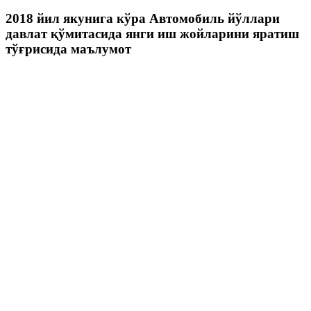
2018 йил якунига кўра Автомобиль йўллари
давлат қўмитасида янги иш жойларини яратиш
тўғрисида маълумот