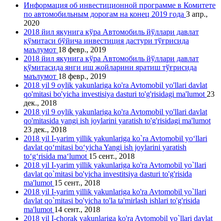
Информация об инвестиционной программе в Комитете
по автомобильным дорогам на конец 2019 года
3 апр.,
2020
2018 йил якунига кўра Автомобиль йўллари давлат
қўмитаси бўйича инвестиция дастури тўғрисида
маълумот
18 февр., 2019
2018 йил якунига кўра Автомобиль йўллари давлат
қўмитасида янги иш жойларини яратиш тўғрисида
маълумот
18 февр., 2019
2018 yil 9 oylik yakunlariga ko'ra Avtomobil yo'llari davlat
qo'mitasi bo'yicha investisiya dasturi to'g'risidagi ma'lumot
23
дек., 2018
2018 yil 9 oylik yakunlariga ko'ra Avtomobil yo'llari davlat
qo'mitasida yangi ish joylarini yаratish to'g'risidagi ma'lumot
23 дек., 2018
2018 yil I-yarim yillik yakunlariga ko`ra Avtomobil yo‘llari
davlat qo‘mitasi bo‘yicha Yangi ish joylarini yaratish
to‘g‘risida ma‘lumot
15 сент., 2018
2018 yil I-yarim yillik yakunlariga ko'ra Avtomobil yo`llari
davlat qo`mitasi bo'yicha investitsiya dasturi to'g'risida
ma'lumot
15 сент., 2018
2018 yil I-yarim yillik yakunlariga ko'ra Avtomobil yo`llari
davlat qo`mitasi bo'yicha to'la ta'mirlash ishlari to'g'risida
ma'lumot
14 сент., 2018
2018 yil I-chorak yakunlariga ko'ra Avtomobil yo`llari davlat