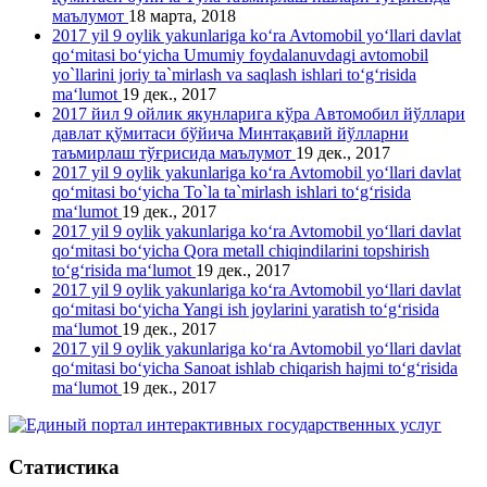
маълумот
18 марта, 2018
2017 yil 9 oylik yakunlariga ko‘ra Avtomobil yo‘llari davlat
qo‘mitasi bo‘yicha Umumiy foydalanuvdagi avtomobil
yo`llarini joriy ta`mirlash va saqlash ishlari to‘g‘risida
ma‘lumot
19 дек., 2017
2017 йил 9 ойлик якунларига кўра Автомобил йўллари
давлат қўмитаси бўйича Минтақавий йўлларни
таъмирлаш тўғрисида маълумот
19 дек., 2017
2017 yil 9 oylik yakunlariga ko‘ra Avtomobil yo‘llari davlat
qo‘mitasi bo‘yicha To`la ta`mirlash ishlari to‘g‘risida
ma‘lumot
19 дек., 2017
2017 yil 9 oylik yakunlariga ko‘ra Avtomobil yo‘llari davlat
qo‘mitasi bo‘yicha Qora metall chiqindilarini topshirish
to‘g‘risida ma‘lumot
19 дек., 2017
2017 yil 9 oylik yakunlariga ko‘ra Avtomobil yo‘llari davlat
qo‘mitasi bo‘yicha Yangi ish joylarini yaratish to‘g‘risida
ma‘lumot
19 дек., 2017
2017 yil 9 oylik yakunlariga ko‘ra Avtomobil yo‘llari davlat
qo‘mitasi bo‘yicha Sanoat ishlab chiqarish hajmi to‘g‘risida
ma‘lumot
19 дек., 2017
Статистика