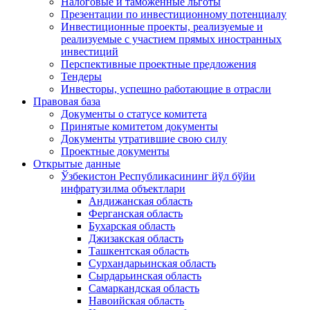
Налоговые и таможенные льготы
Презентации по инвестиционному потенциалу
Инвестиционные проекты, реализуемые и
реализуемые с участием прямых иностранных
инвестиций
Перспективные проектные предложения
Тендеры
Инвесторы, успешно работающие в отрасли
Правовая база
Документы о статусе комитета
Принятые комитетом документы
Документы утратившие свою силу
Проектные документы
Открытые данные
Ўзбекистон Республикасининг йўл бўйи
инфратузилма объектлари
Андижанская область
Ферганская область
Бухарская область
Джизакская область
Ташкентская область
Сурхандарьинская область
Сырдарьинская область
Самаркандская область
Навоийская область