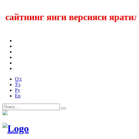
айтнинг янги версияси яратилм
O'z
Ўз
Ру
En