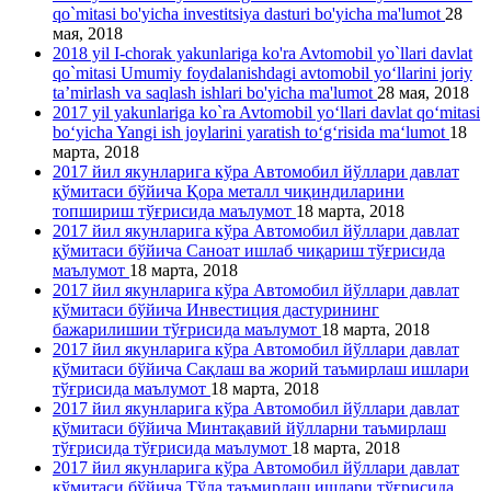
qo`mitasi bo'yicha investitsiya dasturi bo'yicha ma'lumot
28
мая, 2018
2018 yil I-chorak yakunlariga ko'ra Avtomobil yo`llari davlat
qo`mitasi Umumiy foydalanishdagi avtomobil yo‘llarini joriy
ta’mirlash va saqlash ishlari bo'yicha ma'lumot
28 мая, 2018
2017 yil yakunlariga ko`ra Avtomobil yo‘llari davlat qo‘mitasi
bo‘yicha Yangi ish joylarini yaratish to‘g‘risida ma‘lumot
18
марта, 2018
2017 йил якунларига кўра Автомобил йўллари давлат
қўмитаси бўйича Қора металл чиқиндиларини
топшириш тўғрисида маълумот
18 марта, 2018
2017 йил якунларига кўра Автомобил йўллари давлат
қўмитаси бўйича Саноат ишлаб чиқариш тўғрисида
маълумот
18 марта, 2018
2017 йил якунларига кўра Автомобил йўллари давлат
қўмитаси бўйича Инвестиция дастурининг
бажарилишии тўғрисида маълумот
18 марта, 2018
2017 йил якунларига кўра Автомобил йўллари давлат
қўмитаси бўйича Сақлаш ва жорий таъмирлаш ишлари
тўғрисида маълумот
18 марта, 2018
2017 йил якунларига кўра Автомобил йўллари давлат
қўмитаси бўйича Минтақавий йўлларни таъмирлаш
тўғрисида тўғрисида маълумот
18 марта, 2018
2017 йил якунларига кўра Автомобил йўллари давлат
қўмитаси бўйича Тўла таъмирлаш ишлари тўғрисида