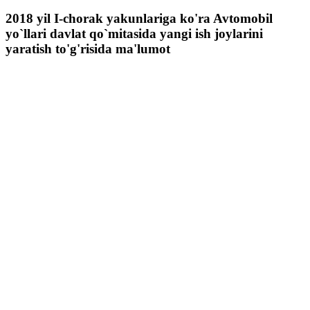
2018 yil I-chorak yakunlariga ko'ra Avtomobil
yo`llari davlat qo`mitasida yangi ish joylarini
yaratish to'g'risida ma'lumot