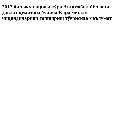
2017 йил якунларига кўра Автомобил йўллари
давлат қўмитаси бўйича Қора металл
чиқиндиларини топшириш тўғрисида маълумот