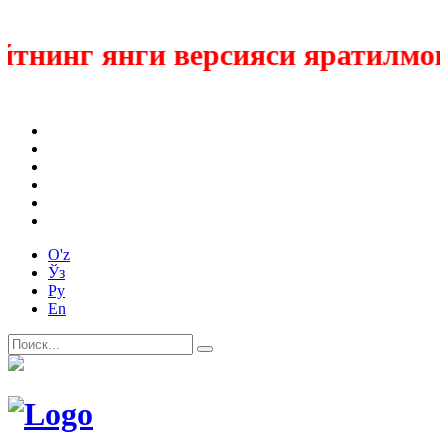
нинг янги версияси яратилмокда
O'z
Ўз
Ру
En