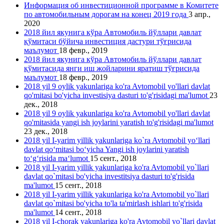
Информация об инвестиционной программе в Комитете
по автомобильным дорогам на конец 2019 года
3 апр.,
2020
2018 йил якунига кўра Автомобиль йўллари давлат
қўмитаси бўйича инвестиция дастури тўғрисида
маълумот
18 февр., 2019
2018 йил якунига кўра Автомобиль йўллари давлат
қўмитасида янги иш жойларини яратиш тўғрисида
маълумот
18 февр., 2019
2018 yil 9 oylik yakunlariga ko'ra Avtomobil yo'llari davlat
qo'mitasi bo'yicha investisiya dasturi to'g'risidagi ma'lumot
23
дек., 2018
2018 yil 9 oylik yakunlariga ko'ra Avtomobil yo'llari davlat
qo'mitasida yangi ish joylarini yаratish to'g'risidagi ma'lumot
23 дек., 2018
2018 yil I-yarim yillik yakunlariga ko`ra Avtomobil yo‘llari
davlat qo‘mitasi bo‘yicha Yangi ish joylarini yaratish
to‘g‘risida ma‘lumot
15 сент., 2018
2018 yil I-yarim yillik yakunlariga ko'ra Avtomobil yo`llari
davlat qo`mitasi bo'yicha investitsiya dasturi to'g'risida
ma'lumot
15 сент., 2018
2018 yil I-yarim yillik yakunlariga ko'ra Avtomobil yo`llari
davlat qo`mitasi bo'yicha to'la ta'mirlash ishlari to'g'risida
ma'lumot
14 сент., 2018
2018 yil I-chorak yakunlariga ko'ra Avtomobil yo`llari davlat