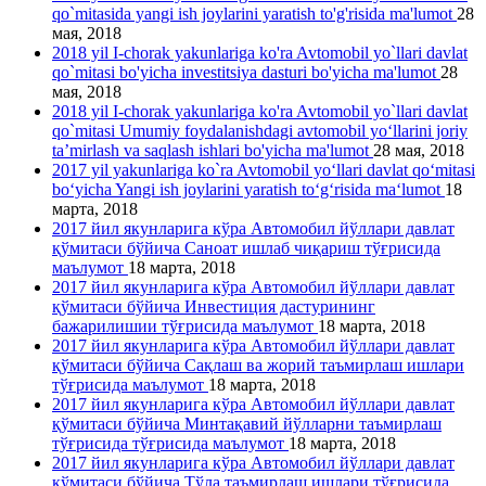
qo`mitasida yangi ish joylarini yaratish to'g'risida ma'lumot
28
мая, 2018
2018 yil I-chorak yakunlariga ko'ra Avtomobil yo`llari davlat
qo`mitasi bo'yicha investitsiya dasturi bo'yicha ma'lumot
28
мая, 2018
2018 yil I-chorak yakunlariga ko'ra Avtomobil yo`llari davlat
qo`mitasi Umumiy foydalanishdagi avtomobil yo‘llarini joriy
ta’mirlash va saqlash ishlari bo'yicha ma'lumot
28 мая, 2018
2017 yil yakunlariga ko`ra Avtomobil yo‘llari davlat qo‘mitasi
bo‘yicha Yangi ish joylarini yaratish to‘g‘risida ma‘lumot
18
марта, 2018
2017 йил якунларига кўра Автомобил йўллари давлат
қўмитаси бўйича Саноат ишлаб чиқариш тўғрисида
маълумот
18 марта, 2018
2017 йил якунларига кўра Автомобил йўллари давлат
қўмитаси бўйича Инвестиция дастурининг
бажарилишии тўғрисида маълумот
18 марта, 2018
2017 йил якунларига кўра Автомобил йўллари давлат
қўмитаси бўйича Сақлаш ва жорий таъмирлаш ишлари
тўғрисида маълумот
18 марта, 2018
2017 йил якунларига кўра Автомобил йўллари давлат
қўмитаси бўйича Минтақавий йўлларни таъмирлаш
тўғрисида тўғрисида маълумот
18 марта, 2018
2017 йил якунларига кўра Автомобил йўллари давлат
қўмитаси бўйича Тўла таъмирлаш ишлари тўғрисида