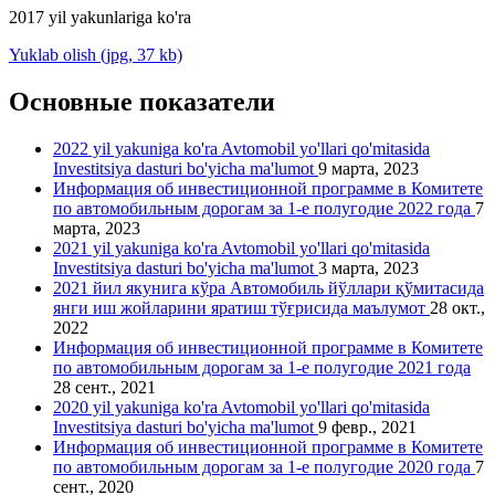
2017 yil yakunlariga ko'ra
Yuklab olish (jpg, 37 kb)
Основные показатели
2022 yil yakuniga ko'ra Avtomobil yo'llari qo'mitasida
Investitsiya dasturi bo'yicha ma'lumot
9 марта, 2023
Информация об инвестиционной программе в Комитете
по автомобильным дорогам за 1-е полугодие 2022 года
7
марта, 2023
2021 yil yakuniga ko'ra Avtomobil yo'llari qo'mitasida
Investitsiya dasturi bo'yicha ma'lumot
3 марта, 2023
2021 йил якунига кўра Автомобиль йўллари қўмитасида
янги иш жойларини яратиш тўғрисида маълумот
28 окт.,
2022
Информация об инвестиционной программе в Комитете
по автомобильным дорогам за 1-е полугодие 2021 года
28 сент., 2021
2020 yil yakuniga ko'ra Avtomobil yo'llari qo'mitasida
Investitsiya dasturi bo'yicha ma'lumot
9 февр., 2021
Информация об инвестиционной программе в Комитете
по автомобильным дорогам за 1-е полугодие 2020 года
7
сент., 2020