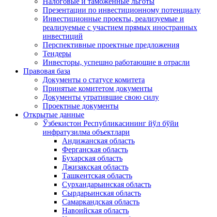
Налоговые и таможенные льготы
Презентации по инвестиционному потенциалу
Инвестиционные проекты, реализуемые и
реализуемые с участием прямых иностранных
инвестиций
Перспективные проектные предложения
Тендеры
Инвесторы, успешно работающие в отрасли
Правовая база
Документы о статусе комитета
Принятые комитетом документы
Документы утратившие свою силу
Проектные документы
Открытые данные
Ўзбекистон Республикасининг йўл бўйи
инфратузилма объектлари
Андижанская область
Ферганская область
Бухарская область
Джизакская область
Ташкентская область
Сурхандарьинская область
Сырдарьинская область
Самаркандская область
Навоийская область