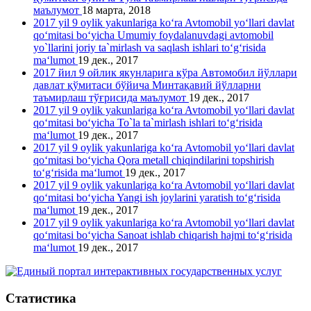
маълумот
18 марта, 2018
2017 yil 9 oylik yakunlariga ko‘ra Avtomobil yo‘llari davlat
qo‘mitasi bo‘yicha Umumiy foydalanuvdagi avtomobil
yo`llarini joriy ta`mirlash va saqlash ishlari to‘g‘risida
ma‘lumot
19 дек., 2017
2017 йил 9 ойлик якунларига кўра Автомобил йўллари
давлат қўмитаси бўйича Минтақавий йўлларни
таъмирлаш тўғрисида маълумот
19 дек., 2017
2017 yil 9 oylik yakunlariga ko‘ra Avtomobil yo‘llari davlat
qo‘mitasi bo‘yicha To`la ta`mirlash ishlari to‘g‘risida
ma‘lumot
19 дек., 2017
2017 yil 9 oylik yakunlariga ko‘ra Avtomobil yo‘llari davlat
qo‘mitasi bo‘yicha Qora metall chiqindilarini topshirish
to‘g‘risida ma‘lumot
19 дек., 2017
2017 yil 9 oylik yakunlariga ko‘ra Avtomobil yo‘llari davlat
qo‘mitasi bo‘yicha Yangi ish joylarini yaratish to‘g‘risida
ma‘lumot
19 дек., 2017
2017 yil 9 oylik yakunlariga ko‘ra Avtomobil yo‘llari davlat
qo‘mitasi bo‘yicha Sanoat ishlab chiqarish hajmi to‘g‘risida
ma‘lumot
19 дек., 2017
Статистика