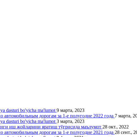
siya dasturi bo'yicha ma'lumot
9 марта, 2023
 автомобильным дорогам за 1-е полугодие 2022 года
7 марта, 2
siya dasturi bo'yicha ma'lumot
3 марта, 2023
 янги иш жойларини яратиш тўғрисида маълумот
28 окт., 2022
 автомобильным дорогам за 1-е полугодие 2021 года
28 сент., 