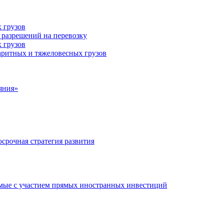
 грузов
 разрешений на перевозку
 грузов
аритных и тяжеловесных грузов
яния»
срочная стратегия развития
мые с участием прямых иностранных инвестиций