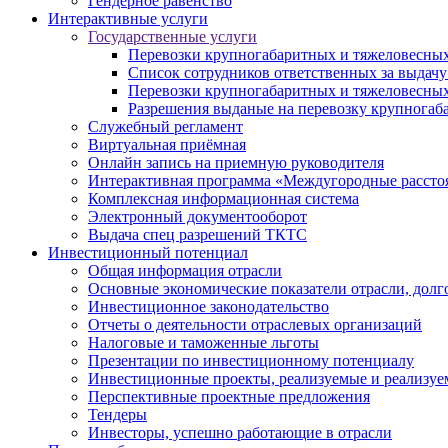
Гендерное равенство
Интерактивные услуги
Государственные услуги
Перевозки крупногабаритных и тяжеловесных
Список сотрудников ответственных за выдачу
Перевозки крупногабаритных и тяжеловесных
Разрешения выданые на перевозку крупногаб
Служебный регламент
Виртуальная приёмная
Онлайн запись на приемную руководителя
Интерактивная программа «Междугородные рассто
Комплексная информационная система
Электронный документооборот
Выдача спец разрешений ТКТС
Инвестиционный потенциал
Общая информация отрасли
Основные экономические показатели отрасли, долго
Инвестиционное законодательство
Отчеты о деятельности отраслевых организаций
Налоговые и таможенные льготы
Презентации по инвестиционному потенциалу
Инвестиционные проекты, реализуемые и реализуе
Перспективные проектные предложения
Тендеры
Инвесторы, успешно работающие в отрасли