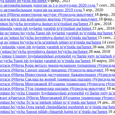
siya dasturi bo'yicha ma'lumot
9 февр., 2021
 автомобильным дорогам за 1-е полугодие 2020 года
7 сент., 20
о автомобильным дорогам на конец 2019 года
3 апр., 2020
таси бўйича инвестиция дастури тўғрисида маълумот
18 февр., 2
тасида янги иш жойларини яратиш тўғрисида маълумот
18 февр.,
itasi bo'yicha investisiya dasturi to'g'risidagi ma'lumot
23 дек., 2018
itasida yangi ish joylarini yаratish to'g'risidagi ma'lumot
23 дек., 2018
lat qo‘mitasi bo‘yicha Yangi ish joylarini yaratish to‘g‘risida ma‘lumot
at qo`mitasi bo'yicha investitsiya dasturi to'g'risida ma'lumot
15 сент., 
t qo`mitasi bo'yicha to'la ta'mirlash ishlari to'g'risida ma'lumot
14 сент
`mitasida yangi ish joylarini yaratish to'g'risida ma'lumot
28 мая, 2018
o`mitasi bo'yicha investitsiya dasturi bo'yicha ma'lumot
28 мая, 2018
o`mitasi Umumiy foydalanishdagi avtomobil yo‘llarini joriy ta’mirlash 
o‘yicha Yangi ish joylarini yaratish to‘g‘risida ma‘lumot
18 марта, 201
ўмитаси бўйича Қора металл чиқиндиларини топшириш тўғрисид
митаси бўйича Саноат ишлаб чиқариш тўғрисида маълумот
18 ма
ўмитаси бўйича Инвестиция дастурининг бажарилишии тўғрисид
ўмитаси бўйича Сақлаш ва жорий таъмирлаш ишлари тўғрисида 
ўмитаси бўйича Минтақавий йўлларни таъмирлаш тўғрисида тўғ
митаси бўйича Тўла таъмирлаш ишлари тўғрисида маълумот
18 м
‘mitasi bo‘yicha Umumiy foydalanuvdagi avtomobil yo`llarini joriy ta`m
давлат қўмитаси бўйича Минтақавий йўлларни таъмирлаш тўғрис
mitasi bo‘yicha To`la ta`mirlash ishlari to‘g‘risida ma‘lumot
19 дек., 2
‘mitasi bo‘yicha Qora metall chiqindilarini topshirish to‘g‘risida ma‘lu
‘mitasi bo‘yicha Sanoat ishlab chiqarish hajmi to‘g‘risida ma‘lumot
19 д