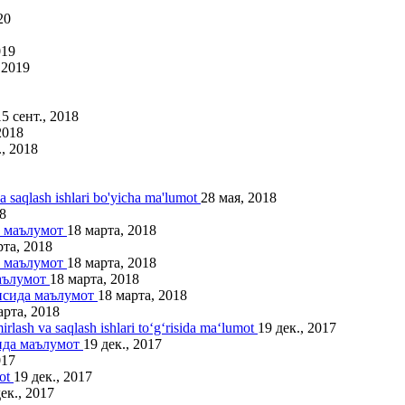
20
019
 2019
15 сент., 2018
2018
., 2018
va saqlash ishlari bo'yicha ma'lumot
28 мая, 2018
8
а маълумот
18 марта, 2018
рта, 2018
а маълумот
18 марта, 2018
маълумот
18 марта, 2018
рисида маълумот
18 марта, 2018
арта, 2018
irlash va saqlash ishlari to‘g‘risida ma‘lumot
19 дек., 2017
ида маълумот
19 дек., 2017
017
mot
19 дек., 2017
ек., 2017