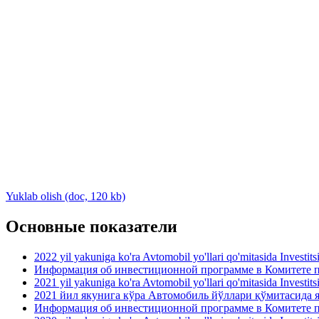
Yuklab olish (doc, 120 kb)
Основные показатели
2022 yil yakuniga ko'ra Avtomobil yo'llari qo'mitasida Investit
Информация об инвестиционной программе в Комитете по
2021 yil yakuniga ko'ra Avtomobil yo'llari qo'mitasida Investit
2021 йил якунига кўра Автомобиль йўллари қўмитасида
Информация об инвестиционной программе в Комитете по