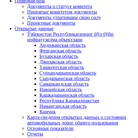
Правовая база
Документы о статусе комитета
Принятые комитетом документы
Документы утратившие свою силу
Проектные документы
Открытые данные
Ўзбекистон Республикасининг йўл бўйи
инфратузилма объектлари
Андижанская область
Ферганская область
Бухарская область
Джизакская область
Ташкентская область
Сурхандарьинская область
Сырдарьинская область
Самаркандская область
Навоийская область
Кашкадарьинская область
Республика Каракалпакстан
Наманганская область
Камчик
Карта-сведения открытых данных о состоянии
автомобильных дорог общего пользования
Основные показатели
Отчеты