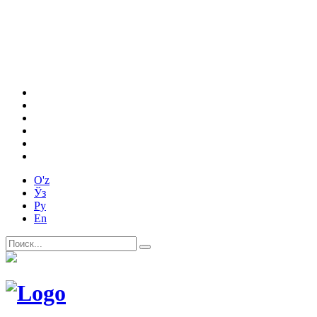
O'z
Ўз
Ру
En