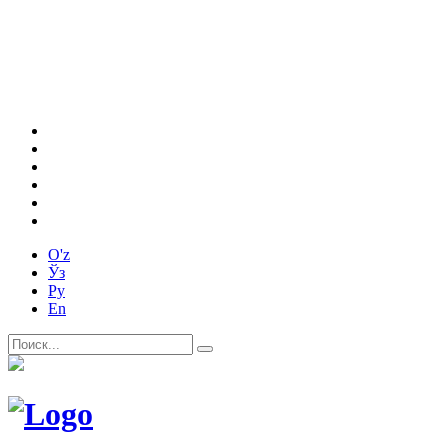
O'z
Ўз
Ру
En