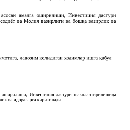
 асосан амалга оширилиши, Инвестиция дастури
исодиёт
ва
Молия вазирлиги ва бошқа вазирлик ва
умотига, лавозим келидиган ходимлар ишга қабул
а оширилиши, Инвестиция дастури шакллантирилишида
лик ва идораларга киритилади.