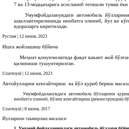
7 ва 13-модцапарига асосланиб тегишли туман ёк
Умумфойдаланувдаги автомобиль йўлларини
шакллантирилишида инобатга олиниб
,
йул ва кўп
идораларга киритилади.
Рустам
|
12 июня, 2023
Ишга жойлашиш бўйича
Меҳнат қонунчилигида фа
қ
ат вакант жой бўлга
қилиниши тушунтирилган.
Uzavtoyul
|
12 июня, 2023
Автойулларни кенгайтириш ва йўл қуриб бериш масал
Умумфойдаланувдаги автомобиль йўлларини қуриш
инобатга олиниб, йўлни кенгайтириш (реконструкция) бў
Uzavtoyul
|
8 июня, 2017
Йулларини таъмирлаш масаласи
1. Умумий фойдаланишдаги автомобиль йўллари бўйи