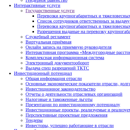
Гендерное равенство
Интерактивные услуги
Государственные услуги
Перевозки крупногабаритных и тяжеловесных
Список сотрудников ответственных за выдачу
Перевозки крупногабаритных и тяжеловесных
Разрешения выданые на перевозку крупногаб
Служебный регламент
Виртуальная приёмная
Онлайн запись на приемную руководителя
Интерактивная программа «Междугородные рассто
Комплексная информационная система
Электронный документооборот
Выдача спец разрешений ТКТС
Инвестиционный потенциал
Общая информация отрасли
Основные экономические показатели отрасли, долго
Инвестиционное законодательство
Отчеты о деятельности отраслевых организаций
Налоговые и таможенные льготы
Презентации по инвестиционному потенциалу
Инвестиционные проекты, реализуемые и реализуе
Перспективные проектные предложения
Тендеры
Инвесторы, успешно работающие в отрасли