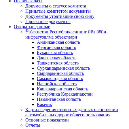
Правовая база
Документы о статусе комитета
Принятые комитетом документы
Документы утратившие свою силу
Проектные документы
Открытые данные
Ўзбекистон Республикасининг йўл бўйи
инфратузилма объектлари
Андижанская область
Ферганская область
Бухарская область
Джизакская область
Ташкентская область
Сурхандарьинская область
Сырдарьинская область
Самаркандская область
Навоийская область
Кашкадарьинская область
Республика Каракалпакстан
Наманганская область
Камчик
Карта-сведения открытых данных о состоянии
автомобильных дорог общего пользования
Основные показатели
Отчеты