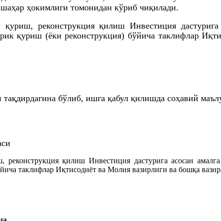
и шаҳар ҳокимлиги томонидан кўриб чиқилади.
 қуриш, реконструкция қилиш Инвестиция дастурига
рик қуриш (ёки реконструкция) бўйича таклифлар Иқт
н тақдирдагина бўлиб, ишга қабул қилишда со
ҳ
авий маъл
аси
, реконструкция қилиш Инвестиция дастурига асосан амалг
йича таклифлар Иқтисодиёт ва Молия вазирлиги ва бошқа вазир
ча.