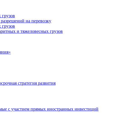
 грузов
 разрешений на перевозку
 грузов
аритных и тяжеловесных грузов
яния»
срочная стратегия развития
мые с участием прямых иностранных инвестиций