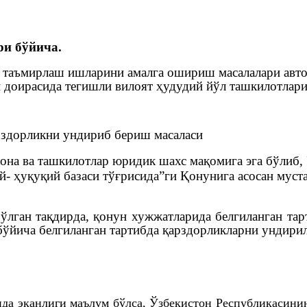
и бўйича.
таъмирлаш ишларини амалга ошириш масалалари авто
и доирасида тегишли вилоят ҳудудий йўл ташкилотлар
рздорликни ундириб бериш масаласи
она ва ташкилотлар юридик шахс мақомига эга бўлиб,
- ҳуқуқий базаси тўғрисида”ги Қонунига асосан муст
лган тақдирда, қонун хужжатларида белгиланган тар
бўйича белгиланган тартибда қарздорликларни ундирил
ида эканлиги маълум бўлса, Ўзбекистон Республикасини