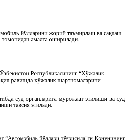
мобиль йўлларини жорий таъмирлаш ва сақлаш
и томонидан амалга оширилади.
 Ўзбекистон Республикасининг “Хўжалик
ақил равишда хўжа
л
ик шартномаларини
тибда суд органларига мурожаат этилиши ва суд
иши тавсия этилади.
нг “Автомобиль йўллари тўғрисида"ги Қонунининг