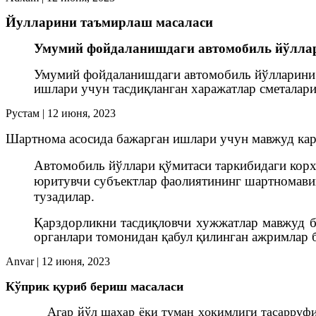
Йулларини таъмирлаш масаласи
Умумий фойдаланишдаги автомобиль йўллар
Умумий фойдаланишдаги автомобиль йўлларини 
ишлари учун тасдиқланган харажатлар сметалар
Рустам
|
12 июня, 2023
Шартнома асосида бажарган ишлари учун мавжуд ка
Автомобил
ь
йўллари қўмитаси таркибидаги корх
юритувчи субъектлар фаолиятининг шартномавий
тузадилар.
Қарздорликни тасдиқловчи хужжатлар мавжуд бў
органлари томонидан қабул қилинган ажримлар 
Anvar
|
12 июня, 2023
К
ў
прик
қ
уриб бериш масаласи
Агар йўл шаҳар ёки туман ҳокимлиги тасарруф