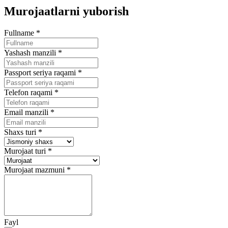
Murojaatlarni yuborish
Fullname
*
Yashash manzili
*
Passport seriya raqami
*
Telefon raqami
*
Email manzili
*
Shaxs turi
*
Murojaat turi
*
Murojaat mazmuni
*
Fayl