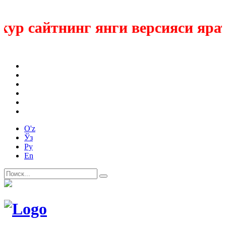
ур сайтнинг янги версияси ярат
O'z
Ўз
Ру
En