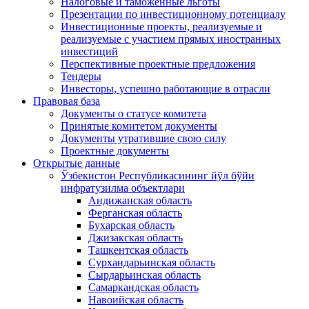
Налоговые и таможенные льготы
Презентации по инвестиционному потенциалу
Инвестиционные проекты, реализуемые и
реализуемые с участием прямых иностранных
инвестиций
Перспективные проектные предложения
Тендеры
Инвесторы, успешно работающие в отрасли
Правовая база
Документы о статусе комитета
Принятые комитетом документы
Документы утратившие свою силу
Проектные документы
Открытые данные
Ўзбекистон Республикасининг йўл бўйи
инфратузилма объектлари
Андижанская область
Ферганская область
Бухарская область
Джизакская область
Ташкентская область
Сурхандарьинская область
Сырдарьинская область
Самаркандская область
Навоийская область