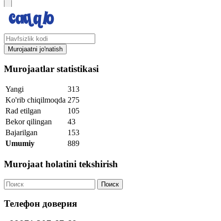
Murojaatni jo'natish
Murojaatlar statistikasi
Yangi
313
Ko'rib chiqilmoqda
275
Rad etilgan
105
Bekor qilingan
43
Bajarilgan
153
Umumiy
889
Murojaat holatini tekshirish
Поиск
Телефон доверия