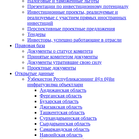
Налоговые и таможенные льготы
Презентации по инвестиционному потенциалу
Инвестиционные проекты, реализуемые и
реализуемые с участием прямых иностранных
инвестиций
Перспективные проектные предложения
Тендеры
Инвесторы, успешно работающие в отрасли
Правовая база
Документы о статусе комитета
Принятые комитетом документы
Документы утратившие свою силу
Проектные документы
Открытые данные
Ўзбекистон Республикасининг йўл бўйи
инфратузилма объектлари
Андижанская область
Ферганская область
Бухарская область
Джизакская область
Ташкентская область
Сурхандарьинская область
Сырдарьинская область
Самаркандская область
Навоийская область