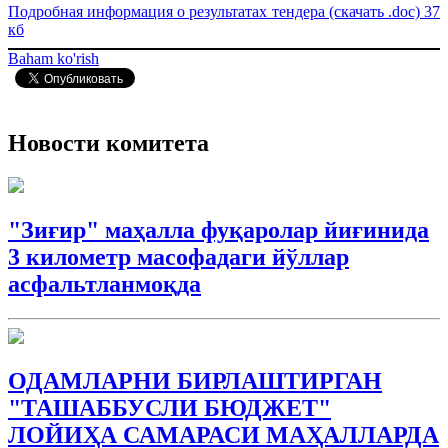
Подробная информация о результатах тендера (скачать .doc) 37
кб
Baham ko'rish
Новости комитета
"Зиғир" маҳалла фуқаролар йиғинида
3 километр масофадаги йўллар
асфальтланмоқда
ОДАМЛАРНИ БИРЛАШТИРГАН
"ТАШАББУСЛИ БЮДЖEТ"
ЛОЙИҲА САМАРАСИ МАҲАЛЛАРДА