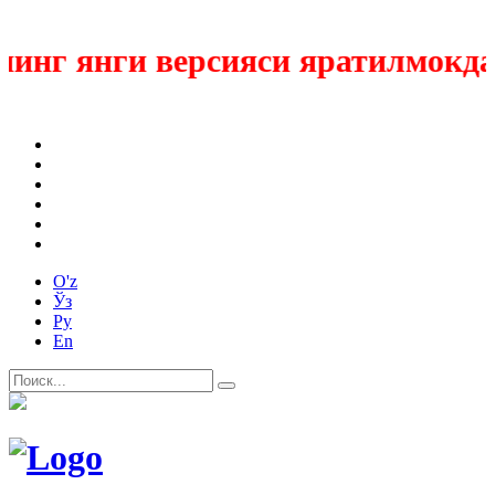
нг янги версияси яратилмокда
O'z
Ўз
Ру
En