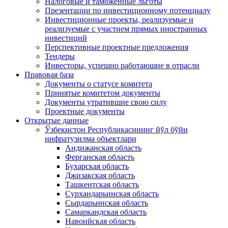
Налоговые и таможенные льготы
Презентации по инвестиционному потенциалу
Инвестиционные проекты, реализуемые и
реализуемые с участием прямых иностранных
инвестиций
Перспективные проектные предложения
Тендеры
Инвесторы, успешно работающие в отрасли
Правовая база
Документы о статусе комитета
Принятые комитетом документы
Документы утратившие свою силу
Проектные документы
Открытые данные
Ўзбекистон Республикасининг йўл бўйи
инфратузилма объектлари
Андижанская область
Ферганская область
Бухарская область
Джизакская область
Ташкентская область
Сурхандарьинская область
Сырдарьинская область
Самаркандская область
Навоийская область