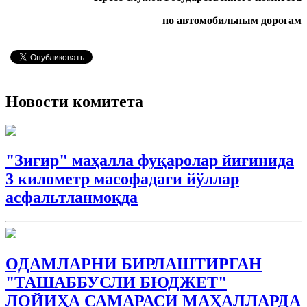
по автомобильным дорогам
Новости комитета
"Зиғир" маҳалла фуқаролар йиғинида
3 километр масофадаги йўллар
асфальтланмоқда
ОДАМЛАРНИ БИРЛАШТИРГАН
"ТАШАББУСЛИ БЮДЖEТ"
ЛОЙИҲА САМАРАСИ МАҲАЛЛАРДА