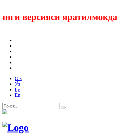
нги версияси яратилмокда
O'z
Ўз
Ру
En