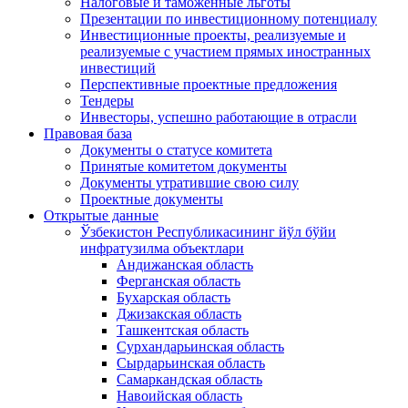
Налоговые и таможенные льготы
Презентации по инвестиционному потенциалу
Инвестиционные проекты, реализуемые и
реализуемые с участием прямых иностранных
инвестиций
Перспективные проектные предложения
Тендеры
Инвесторы, успешно работающие в отрасли
Правовая база
Документы о статусе комитета
Принятые комитетом документы
Документы утратившие свою силу
Проектные документы
Открытые данные
Ўзбекистон Республикасининг йўл бўйи
инфратузилма объектлари
Андижанская область
Ферганская область
Бухарская область
Джизакская область
Ташкентская область
Сурхандарьинская область
Сырдарьинская область
Самаркандская область
Навоийская область