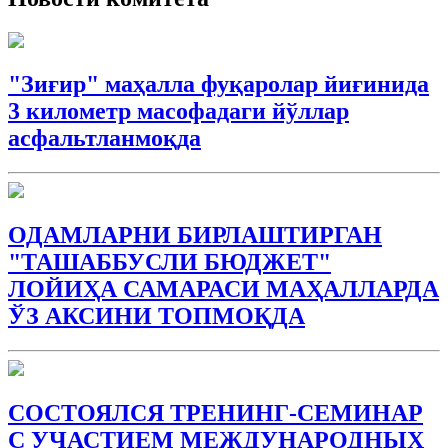
"Зиғир" маҳалла фуқаролар йиғинида
3 километр масофадаги йўллар
асфальтланмоқда
ОДАМЛАРНИ БИРЛАШТИРГАН
"ТАШАББУСЛИ БЮДЖEТ"
ЛОЙИҲА САМАРАСИ МАҲАЛЛАРДА
ЎЗ АКСИНИ ТОПМОҚДА
СОСТОЯЛСЯ ТРЕНИНГ-СЕМИНАР
С УЧАСТИЕМ МЕЖДУНАРОДНЫХ