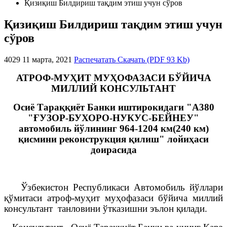
Қизиқиш Билдириш тақдим этиш учун сўров
Қизиқиш Билдириш тақдим этиш учун
сўров
4029
11 марта, 2021
Распечатать
Скачать (PDF 93 Kb)
АТРОФ-МУҲИТ МУҲОФАЗАСИ БЎЙИЧА
МИЛЛИЙ КОНСУЛЬТАНТ
Осиё Тараққиёт Банки иштирокидаги "А380
"ҒУЗОР-БУХОРО-НУКУС-БЕЙНЕУ"
автомобиль йўлининг 964-1204 км(240 км)
қисмини реконструкция қилиш" лойиҳаси
доирасида
Ўзбекистон Республикаси Автомобиль йўллари
қўмитаси атроф-муҳит муҳофазаси бўйича миллий
консультант танловини ўтказишни эълон қилади.