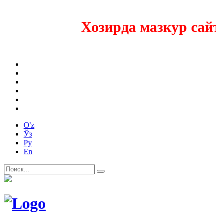
Хозирда мазкур сайтни
O'z
Ўз
Ру
En