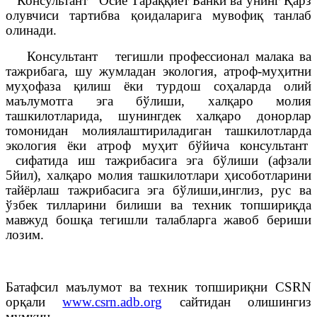
Консультант Осиё Тараққиёт Банки ва унинг Қарз
олувчиси тартибва қоидаларига мувофиқ танлаб
олинади.
Консультант тегишли профессионал малака ва
тажрибага, шу жумладан экология, атроф-муҳитни
муҳофаза қилиш ёки турдош соҳаларда олий
маълумотга эга бўлиши, халқаро молия
ташкилотларида, шунингдек халқаро донорлар
томонидан молиялаштириладиган ташкилотларда
экология ёки атроф муҳит бўйича консультант
сифатида иш тажрибасига эга бўлиши (афзали
5йил), халқаро молия ташкилотлари ҳисоботларини
тайёрлаш тажрибасига эга бўлиши,инглиз, рус ва
ўзбек тилларини билиши ва техник топшириқда
мавжуд бошқа тегишли талабларга жавоб бериши
лозим.
Батафсил маълумот ва техник топшириқни CSRN
орқали
www.csrn.adb.org
сайтидан олишингиз
мумкин.