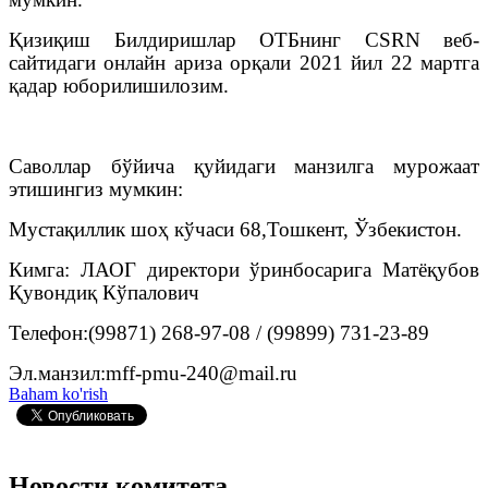
Қизиқиш Билдиришлар ОТБнинг CSRN веб-
сайтидаги онлайн ариза орқали 2021 йил 22 мартга
қадар юборилишилозим.
Саволлар бўйича қуйидаги манзилга мурожаат
этишингиз мумкин:
Мустақиллик шоҳ кўчаси 68,Тошкент, Ўзбекистон.
Кимга: ЛАОГ директори ўринбосарига Матёқубов
Қувондиқ Кўпалович
Телефон:(99871) 268-97-08 / (99899) 731-23-89
Эл.
манзил
:mff-pmu-240@mail.ru
Baham ko'rish
Новости комитета