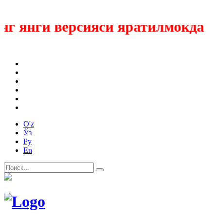
 янги версияси яратилмокда
O'z
Ўз
Ру
En