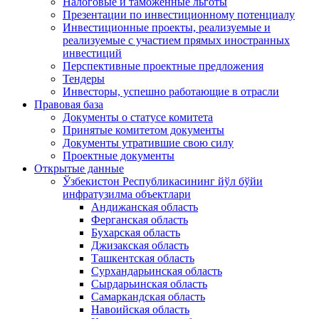
Налоговые и таможенные льготы
Презентации по инвестиционному потенциалу
Инвестиционные проекты, реализуемые и
реализуемые с участием прямых иностранных
инвестиций
Перспективные проектные предложения
Тендеры
Инвесторы, успешно работающие в отрасли
Правовая база
Документы о статусе комитета
Принятые комитетом документы
Документы утратившие свою силу
Проектные документы
Открытые данные
Ўзбекистон Республикасининг йўл бўйи
инфратузилма объектлари
Андижанская область
Ферганская область
Бухарская область
Джизакская область
Ташкентская область
Сурхандарьинская область
Сырдарьинская область
Самаркандская область
Навоийская область