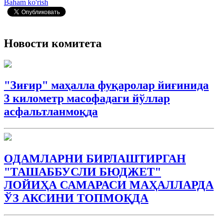
Baham ko'rish
Новости комитета
"Зиғир" маҳалла фуқаролар йиғинида
3 километр масофадаги йўллар
асфальтланмоқда
ОДАМЛАРНИ БИРЛАШТИРГАН
"ТАШАББУСЛИ БЮДЖEТ"
ЛОЙИҲА САМАРАСИ МАҲАЛЛАРДА
ЎЗ АКСИНИ ТОПМОҚДА