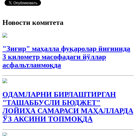
Новости комитета
"Зиғир" маҳалла фуқаролар йиғинида
3 километр масофадаги йўллар
асфальтланмоқда
ОДАМЛАРНИ БИРЛАШТИРГАН
"ТАШАББУСЛИ БЮДЖEТ"
ЛОЙИҲА САМАРАСИ МАҲАЛЛАРДА
ЎЗ АКСИНИ ТОПМОҚДА