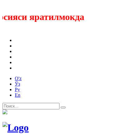
ияси яратилмокда
O'z
Ўз
Ру
En