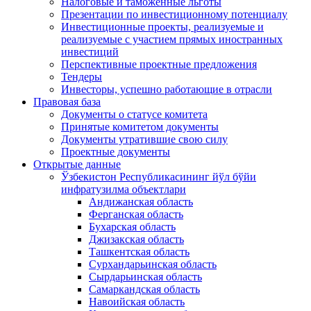
Налоговые и таможенные льготы
Презентации по инвестиционному потенциалу
Инвестиционные проекты, реализуемые и
реализуемые с участием прямых иностранных
инвестиций
Перспективные проектные предложения
Тендеры
Инвесторы, успешно работающие в отрасли
Правовая база
Документы о статусе комитета
Принятые комитетом документы
Документы утратившие свою силу
Проектные документы
Открытые данные
Ўзбекистон Республикасининг йўл бўйи
инфратузилма объектлари
Андижанская область
Ферганская область
Бухарская область
Джизакская область
Ташкентская область
Сурхандарьинская область
Сырдарьинская область
Самаркандская область
Навоийская область