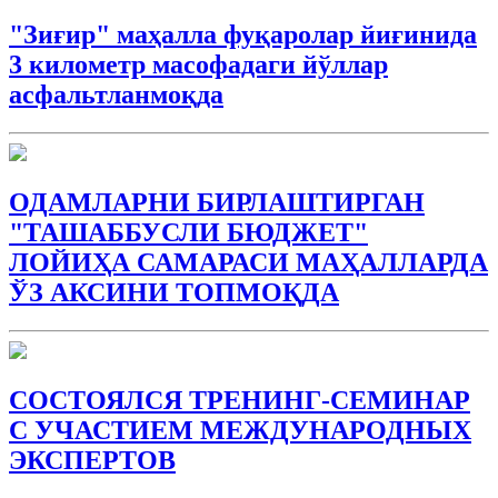
"Зиғир" маҳалла фуқаролар йиғинида
3 километр масофадаги йўллар
асфальтланмоқда
ОДАМЛАРНИ БИРЛАШТИРГАН
"ТАШАББУСЛИ БЮДЖEТ"
ЛОЙИҲА САМАРАСИ МАҲАЛЛАРДА
ЎЗ АКСИНИ ТОПМОҚДА
СОСТОЯЛСЯ ТРЕНИНГ-СЕМИНАР
С УЧАСТИЕМ МЕЖДУНАРОДНЫХ
ЭКСПЕРТОВ