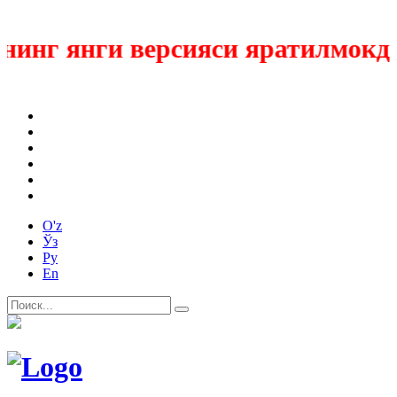
инг янги версияси яратилмокда
O'z
Ўз
Ру
En