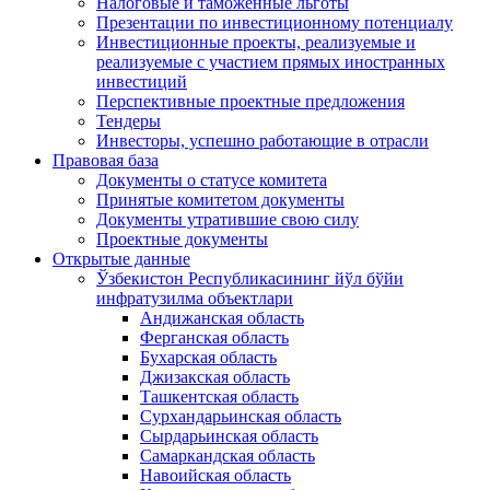
Налоговые и таможенные льготы
Презентации по инвестиционному потенциалу
Инвестиционные проекты, реализуемые и
реализуемые с участием прямых иностранных
инвестиций
Перспективные проектные предложения
Тендеры
Инвесторы, успешно работающие в отрасли
Правовая база
Документы о статусе комитета
Принятые комитетом документы
Документы утратившие свою силу
Проектные документы
Открытые данные
Ўзбекистон Республикасининг йўл бўйи
инфратузилма объектлари
Андижанская область
Ферганская область
Бухарская область
Джизакская область
Ташкентская область
Сурхандарьинская область
Сырдарьинская область
Самаркандская область
Навоийская область