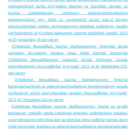
moliyalashtirish tartibi to'g'risidagi Nizomni va Vazirliklar, idoralar va
boshqa tashkilotlarning zamonaviy axborot-kommunikatsiya
texnologiyalarini joriy qilish va rivojlantirish uchun mas'ul bo'lgan
ixtisoslashtirilgan tarkibiy bo'linmalarining shtatdagi xodimlarini moddiy
rag'batlantirish to'g'risidagi Namunaviy nizomni tasdiqlash haqida" 2013
yil 25 yanvardagi 18-son qarori
;
O'zbekiston Respublikasi Vazirlar Mahkamasining "Interaktiv davlat
-
xizmatlari ko'rsatishni hisobga olgan holda Internet tarmog'ida
O'zbekiston Respublikasining Hukumat portali faoliyatini yanada
takomillashtirish chora-tadbirlari to'g'risida" 2012 yil 30 dekabrdagi 378-
son qarori
;
O'zbekiston Respublikasi Vazirlar Mahkamasining "Joylarda
-
kompyuterlashtirish va axborot-kommunikatsiya texnologiyalarini yanada
rivojlantirish uchun shart-sharoitlar yaratish chora-tadbirlari to'g'risida"
2012 yil 1 fevraldagi 24-son qarori
;
O'zbekiston Respublikasi Vazirlar Mahkamasining "Davlat va xo'jalik
-
boshqaruvi, mahalliy davlat hokimiyati organlari xodimlarining malakasi
va ko'nikmalarini oshirishga doir qo'shimcha chora-tadbirlar hamda ularni
ishda kompyuter texnikasi va axborot-kommunikatsiya texnologiyalaridan