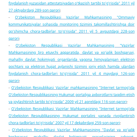
foydalanish yuzasidan attestatsiyadan o'tkazish tartibi to'g'risida" 2011 yil
27 oktyabrdagi 289-son qarori
;
O'zbekiston Respublikasi Vazirlar Mahkamasining "Ommaviy
-
kommunikatsiyalar sohasida monitoring tizimini takomillashtirishga doir
qo'shimcha chora-tadbirlar to'g'risida" 2011 yil 5 avgustdagi 228-son
qarori
;
O'zbekiston Respublikasi Vazirlar Mahkamasining "Vazirlar
-
Mahkamasining Ijro etuvchi apparatida, davlat va xo'jalik boshqaruvi,
mahalliy davlat hokimiyati organlarida yagona himoyalangan elektron
pochtani va elektron hujjat aylanishi tizimini joriy etish hamda ulardan
foydalanish chora-tadbirlari to'g'risida" 2011 yil 4 maydagi 126-son
qarori
;
O'zbekiston Respublikasi Vazirlar mahkamasining "Internet tarmog'ida
-
O'zbekiston Respublikasining Hukumat portaliga axborotlarni taqdim etish
va joylashtirish tartibi to'g'risida" 2009 yil 21 apreldagi 116-son qarori
;
O'zbekiston Respublikasi Vazirlar Mahkamasining "Internet tarmog'ida
-
O'zbekiston Respublikasining Hukumat portalini yanada rivojlantirish
chora-tadbirlari to'g'risida" 2007 yil 17 dekabrdagi 259-son qarori
;
O'zbekiston Respublikasi Vazirlar Mahkamasining "Davlat va xo'jalik
-
boshqaruvi, mahalliy davlat hokimiyati organlarining axborot-