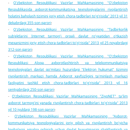
O'zbekiston Respublikasi Vazirlar Mahkamasining "O'zbekiston
-
Respublikasida axborot-kommunikatsiya texnologiyalarini rivojlantirish
holatini baholash tizimini joriy etish chora-tadbirlari to'g'risida" 2013 yil 31
dekabrdagi 355-son qarori
;
O'zbekiston Respublikasi Vazirlar Mahkamasining "Tadbirkorlik
-
sub'ektlarini Internet tarmog'i orqali davlat ro'yxatidan o'tkazish
mexanizmini joriy etish chora-tadbirlari to'g'risida" 2013 yil 25 noyabrdagi
312-son qarori
;
O'zbekiston Respublikasi Vazirlar Mahkamasining "O'zbekiston
-
Respublikasi Aloqa, axborotlashtirish va telekommunikatsiya
texnologiyalari davlat qo'mitasi huzuridagi "Elektron hukumat" tizimini
rivojlantirish markazi hamda Axborot xavfsizligini ta'minlash markazi
faoliyatini tashkil etish chora-tadbirlari to'g'risida" 2013 yil 16
sentyabrdagi 250-son qarori
;
O'zbekiston Respublikasi Vazirlar Mahkamasining "ZiyoNET" ta'lim
-
axborot tarmog'ini yanada rivojlantirish chora-tadbirlari to'g'risida" 2013
yil 10 iyuldagi 198-son qarori
;
O'zbekiston Respublikasi Vazirlar Mahkamasining "Axborot-
-
kommunikatsiya texnologiyalarini joriy qilish va rivojlantirish bo'yicha
loyihalarni amalga oshirish uchun davlat buyurtmasini shakllantirish va