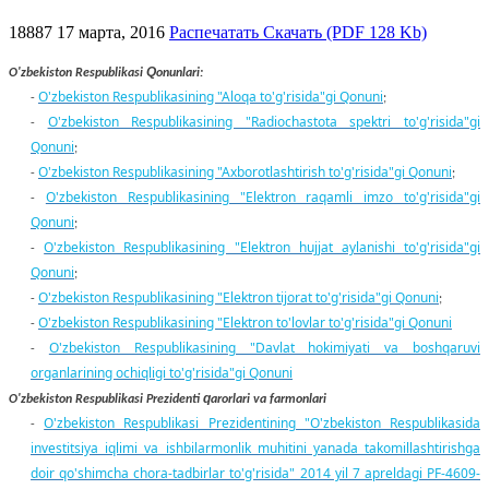
18887
17 марта, 2016
Распечатать
Скачать (PDF 128 Kb)
Q
O'zbekiston Respublikasi
onunlari:
O'zbekiston Respublikasining "Aloqa to'g'risida"gi Qonuni
-
;
O'zbekiston Respublikasining "Radiochastota spektri to'g'risida"gi
-
Qonuni
;
O'zbekiston Respublikasining "Axborotlashtirish to'g'risida"gi Qonuni
-
;
O'zbekiston Respublikasining "Elektron raqamli imzo to'g'risida"gi
-
Qonuni
;
O'zbekiston Respublikasining "Elektron hujjat aylanishi to'g'risida"gi
-
Qonuni
;
O'zbekiston Respublikasining "Elektron tijorat to'g'risida"gi Qonuni
-
;
O'zbekiston Respublikasining "Elektron to'lovlar to'g'risida"gi Qonuni
-
O'zbekiston Respublikasining "Davlat hokimiyati va boshqaruvi
-
organlarining ochiqligi to'g'risida"gi Qonuni
q
O'zbekiston Respublikasi Prezidenti
arorlari va farmonlari
O'zbekiston Respublikasi Prezidentining "O'zbekiston Respublikasida
-
investitsiya iqlimi va ishbilarmonlik muhitini yanada takomillashtirishga
doir qo'shimcha chora-tadbirlar to'g'risida" 2014 yil 7 apreldagi PF-4609-