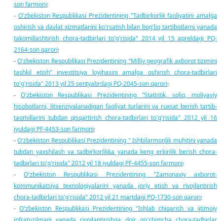
son farmoni
;
O'zbekiston Respublikasi Prezidentining "Tadbirkorlik faoliyatini amalga
-
oshirish va davlat xizmatlarini ko'rsatish bilan bog'liq tartibotlarni yanada
takomillashtirish chora-tadbirlari to'g'risida" 2014 yil 15 apreldagi PQ-
2164-son qarori
;
O'zbekiston Respublikasi Prezidentining "Milliy geografik axborot tizimini
-
tashkil etish" investitsiya loyihasini amalga oshirish chora-tadbirlari
to'g'risida" 2013 yil 25 sentyabrdagi PQ-2045-son qarori
;
O'zbekiston Respublikasi Prezidentining "Statistik, soliq, moliyaviy
-
hisobotlarni, litsenziyalanadigan faoliyat turlarini va ruxsat berish tartib-
taomillarini tubdan qisqartirish chora-tadbirlari to'g'risida" 2012 yil 16
iyuldagi PF-4453-son farmoni
;
O'zbekiston Respublikasi Prezidentining "
Ishbilarmonlik muhitini yanada
-
tubdan yaxshilash va tadbirkorlikka yanada keng erkinlik berish chora-
tadbirlari to'g'risida" 2012 yil 18 iyuldagi PF-4455-son farmoni
;
O'zbekiston Respublikasi Prezidentining "Zamonaviy axborot-
-
kommunikatsiya texnologiyalarini yanada joriy etish va rivojlantirish
chora-tadbirlari to'g'risida" 2012 yil 21 martdagi PQ-1730-son qarori
;
O'zbekiston Respublikasi Prezidentining "Ishlab chiqarish va ijtimoiy
-
infratuzilmani yanada rivojlantirishga doir qo'shimcha chora-tadbirlar