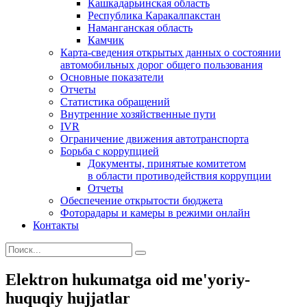
Кашкадарьинская область
Республика Каракалпакстан
Наманганская область
Камчик
Карта-сведения открытых данных о состоянии
автомобильных дорог общего пользования
Основные показатели
Отчеты
Статистика обращений
Внутренние хозяйственные пути
IVR
Ограничение движения автотранспорта
Борьба с коррупцией
Документы, принятые комитетом
в области противодействия коррупции
Отчеты
Обеспечение открытости бюджета
Фоторадары и камеры в режими онлайн
Контакты
Elektron hukumatga oid me'yoriy-
huquqiy hujjatlar