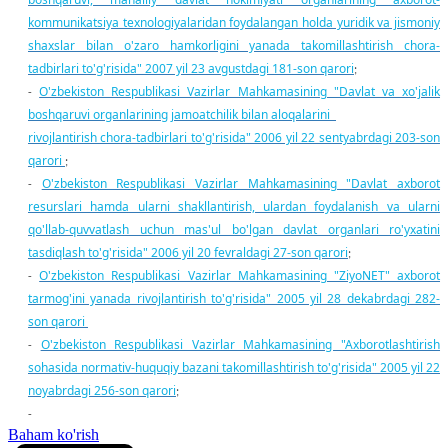
kommunikatsiya texnologiyalaridan foydalangan holda yuridik va jismoniy
shaxslar bilan o'zaro hamkorligini yanada takomillashtirish chora-
tadbirlari to'g'risida" 2007 yil 23 avgustdagi 181-son qarori
;
O'zbekiston Respublikasi Vazirlar Mahkamasining "Davlat va xo'jalik
-
boshqaruvi organlarining jamoatchilik bilan aloqalarini
rivojlantirish chora-tadbirlari to'g'risida" 2006 yil 22 sentyabrdagi 203-son
qarori
;
O'zbekiston Respublikasi Vazirlar Mahkamasining "Davlat axborot
-
resurslari hamda ularni shakllantirish, ulardan foydalanish va ularni
qo'llab-quvvatlash uchun mas'ul bo'lgan davlat organlari ro'yxatini
tasdiqlash to'g'risida" 2006 yil 20 fevraldagi 27-son qarori
;
O'zbekiston Respublikasi Vazirlar Mahkamasining "ZiyoNET" axborot
-
tarmog'ini yanada rivojlantirish to'g'risida" 2005 yil 28 dekabrdagi 282-
son qarori
O'zbekiston Respublikasi Vazirlar Mahkamasining "Axborotlashtirish
-
sohasida normativ-huquqiy bazani takomillashtirish to'g'risida" 2005 yil 22
noyabrdagi 256-son qarori
;
-
Baham ko'rish