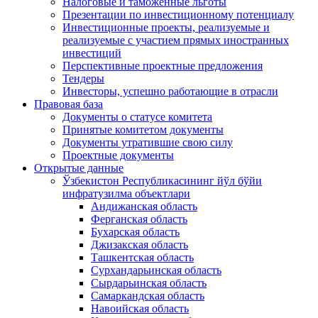
Налоговые и таможенные льготы
Презентации по инвестиционному потенциалу
Инвестиционные проекты, реализуемые и
реализуемые с участием прямых иностранных
инвестиций
Перспективные проектные предложения
Тендеры
Инвесторы, успешно работающие в отрасли
Правовая база
Документы о статусе комитета
Принятые комитетом документы
Документы утратившие свою силу
Проектные документы
Открытые данные
Ўзбекистон Республикасининг йўл бўйи
инфратузилма объектлари
Андижанская область
Ферганская область
Бухарская область
Джизакская область
Ташкентская область
Сурхандарьинская область
Сырдарьинская область
Самаркандская область
Навоийская область