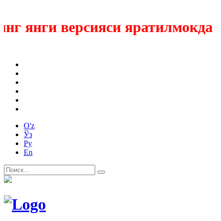
 янги версияси яратилмокда
O'z
Ўз
Ру
En