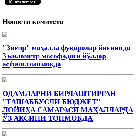
Новости комитета
"Зиғир" маҳалла фуқаролар йиғинида
3 километр масофадаги йўллар
асфальтланмоқда
ОДАМЛАРНИ БИРЛАШТИРГАН
"ТАШАББУСЛИ БЮДЖEТ"
ЛОЙИҲА САМАРАСИ МАҲАЛЛАРДА
ЎЗ АКСИНИ ТОПМОҚДА