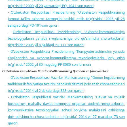
to'g'risida" 2009 yil 20 yanvardagi PQ–1041-son qarori
;
O'zbekiston Respublikasi Prezidentining "O'zbekiston Respublikasining
-
jamoat ta'lim axborot tarmog'ini tashkil etish to'g'risida" 2005 yil 28
sentyabrdagi PQ-191-son qarori
;
O'zbekiston Respublikasi Prezidentining "Axborot-kommunikatsiya
-
texnologiyalarini yanada rivojlantirishga oid qo'shimcha chora-tadbirlar
to'g'risida" 2005 yil 8 iyuldagi PQ-117-son qarori
;
O'zbekiston Respublikasi Prezidentining "Kompyuterlashtirishni yanada
-
rivojlantirish va axborot-kommunikatsiya texnologiyalarini joriy etish
to'g'risida" 2002 yil 30 maydagi PF-3080-son farmoni
h
q
O'zbekiston Respublikasi Vazirlar Ma
kamasining
arorlari va famoyishlari:
O'zbekiston Respublikasi Vazirlar Mahkamasining "Qonun hujjatlarining
-
tadbirkorlik faoliyatiga ta'sirini baholash tizimini joriy etish chora-tadbirlari
to'g'risida" 2014 yil 2 dekabrdagi 328-son qarori
;
O'zbekiston Respublikasi Vazirlar Mahkamasining "Davlat va xo'jalik
-
boshqaruvi, mahalliy davlat hokimiyati organlari xodimlarining axborot-
kommunikatsiya texnologiyalari sohasi bo'yicha malakasini oshirishga
doir qo'shimcha chora-tadbirlar to'g'risida" 2014 yil 27 martdagi 73-son
qarori
;