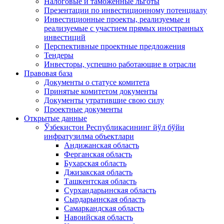
Налоговые и таможенные льготы
Презентации по инвестиционному потенциалу
Инвестиционные проекты, реализуемые и
реализуемые с участием прямых иностранных
инвестиций
Перспективные проектные предложения
Тендеры
Инвесторы, успешно работающие в отрасли
Правовая база
Документы о статусе комитета
Принятые комитетом документы
Документы утратившие свою силу
Проектные документы
Открытые данные
Ўзбекистон Республикасининг йўл бўйи
инфратузилма объектлари
Андижанская область
Ферганская область
Бухарская область
Джизакская область
Ташкентская область
Сурхандарьинская область
Сырдарьинская область
Самаркандская область
Навоийская область