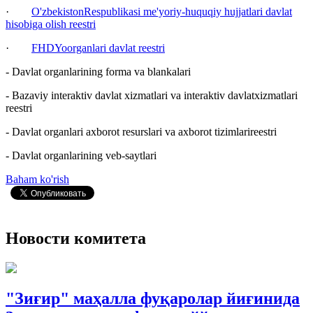
·
O'zbekistonRespublikasi me'yoriy-huquqiy hujjatlari davlat
hisobiga olish reestri
·
FHDYoorganlari davlat reestri
- Davlat organlarining forma va blankalari
- Bazaviy interaktiv davlat xizmatlari va interaktiv davlatxizmatlari
reestri
- Davlat organlari axborot resurslari va axborot tizimlarireestri
- Davlat organlarining veb-saytlari
Baham ko'rish
Новости комитета
"Зиғир" маҳалла фуқаролар йиғинида