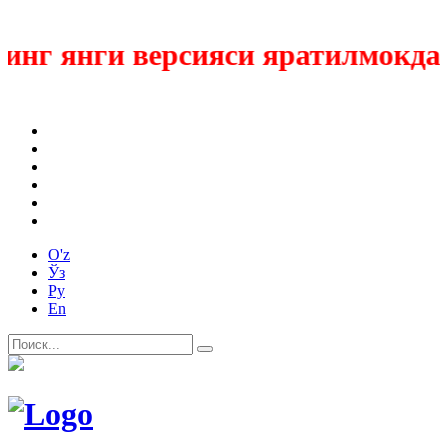
нг янги версияси яратилмокда
O'z
Ўз
Ру
En