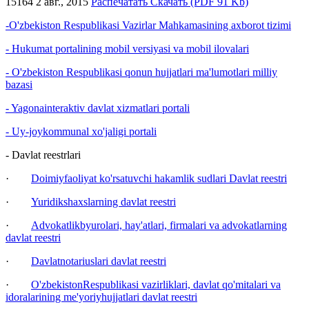
15164
2 авг., 2015
Распечатать
Скачать (PDF 91 Kb)
-O'zbekiston Respublikasi Vazirlar Mahkamasining axborot tizimi
- Hukumat portalining mobil versiyasi va mobil ilovalari
- O'zbekiston Respublikasi qonun hujjatlari ma'lumotlari milliy
bazasi
- Yagonainteraktiv davlat xizmatlari portali
- Uy-joykommunal xo'jaligi portali
- Davlat reestrlari
·
Doimiyfaoliyat ko'rsatuvchi hakamlik sudlari Davlat reestri
·
Yuridikshaxslarning davlat reestri
·
Advokatlikbyurolari, hay'atlari, firmalari va advokatlarning
davlat reestri
·
Davlatnotariuslari davlat reestri
·
O'zbekistonRespublikasi vazirliklari, davlat qo'mitalari va
idoralarining me'yoriyhujjatlari davlat reestri