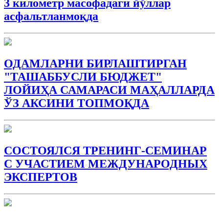
3 километр масофадаги йўллар
асфальтланмоқда
ОДАМЛАРНИ БИРЛАШТИРГАН
"ТАШАББУСЛИ БЮДЖEТ"
ЛОЙИҲА САМАРАСИ МАҲАЛЛАРДА
ЎЗ АКСИНИ ТОПМОҚДА
СОСТОЯЛСЯ ТРЕНИНГ-СЕМИНАР
С УЧАСТИЕМ МЕЖДУНАРОДНЫХ
ЭКСПЕРТОВ