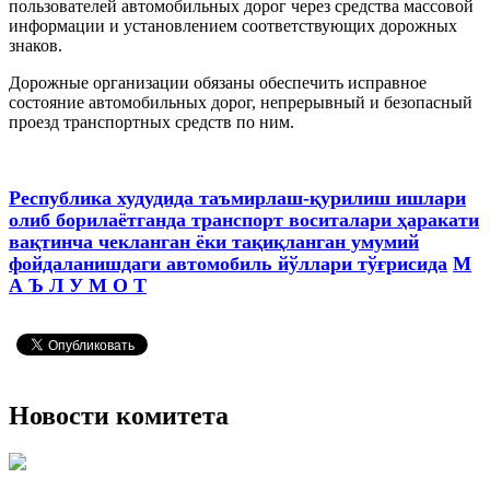
пользователей автомобильных дорог через средства массовой
информации и установлением соответствующих дорожных
знаков.
Дорожные организации обязаны обеспечить исправное
состояние автомобильных дорог, непрерывный и безопасный
проезд транспортных средств по ним.
Республика худудида
таъмирлаш-қурилиш ишлари
олиб борилаётганда
транспорт воситалари ҳаракати
вақтинча чекланган ёки тақиқланган умумий
фойдаланишдаги автомобиль йўллари тўғрисида
М
А Ъ Л У М О Т
Новости комитета