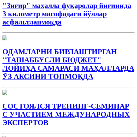
"Зиғир" маҳалла фуқаролар йиғинида
3 километр масофадаги йўллар
асфальтланмоқда
ОДАМЛАРНИ БИРЛАШТИРГАН
"ТАШАББУСЛИ БЮДЖEТ"
ЛОЙИҲА САМАРАСИ МАҲАЛЛАРДА
ЎЗ АКСИНИ ТОПМОҚДА
СОСТОЯЛСЯ ТРЕНИНГ-СЕМИНАР
С УЧАСТИЕМ МЕЖДУНАРОДНЫХ
ЭКСПЕРТОВ