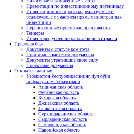
Налоговые и таможенные льготы
Презентации по инвестиционному потенциалу
Инвестиционные проекты, реализуемые и
реализуемые с участием прямых иностранных
инвестиций
Перспективные проектные предложения
Тендеры
Инвесторы, успешно работающие в отрасли
Правовая база
Документы о статусе комитета
Принятые комитетом документы
Документы утратившие свою силу
Проектные документы
Открытые данные
Ўзбекистон Республикасининг йўл бўйи
инфратузилма объектлари
Андижанская область
Ферганская область
Бухарская область
Джизакская область
Ташкентская область
Сурхандарьинская область
Сырдарьинская область
Самаркандская область
Навоийская область