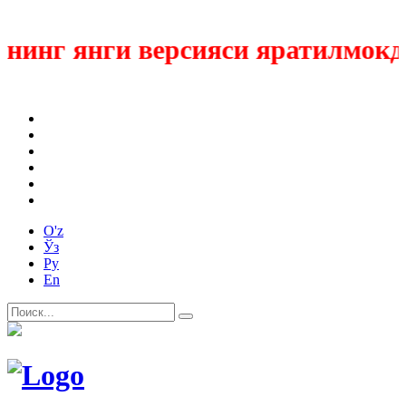
инг янги версияси яратилмокда
O'z
Ўз
Ру
En