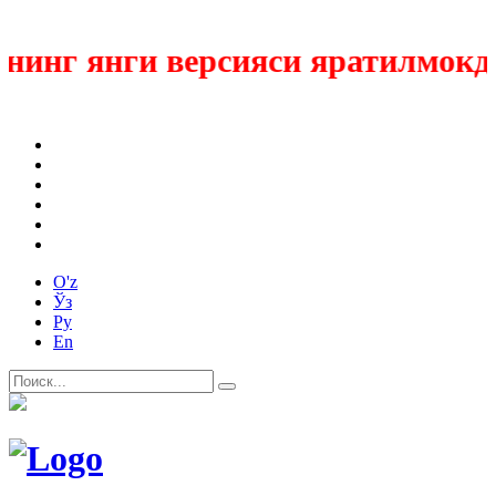
инг янги версияси яратилмокда
O'z
Ўз
Ру
En