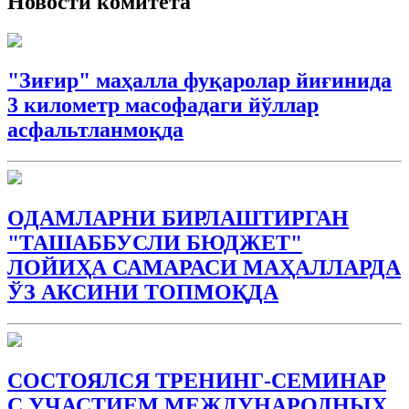
Новости комитета
"Зиғир" маҳалла фуқаролар йиғинида
3 километр масофадаги йўллар
асфальтланмоқда
ОДАМЛАРНИ БИРЛАШТИРГАН
"ТАШАББУСЛИ БЮДЖEТ"
ЛОЙИҲА САМАРАСИ МАҲАЛЛАРДА
ЎЗ АКСИНИ ТОПМОҚДА
СОСТОЯЛСЯ ТРЕНИНГ-СЕМИНАР
С УЧАСТИЕМ МЕЖДУНАРОДНЫХ