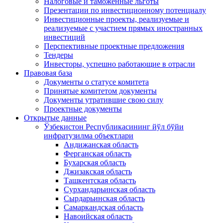
Налоговые и таможенные льготы
Презентации по инвестиционному потенциалу
Инвестиционные проекты, реализуемые и
реализуемые с участием прямых иностранных
инвестиций
Перспективные проектные предложения
Тендеры
Инвесторы, успешно работающие в отрасли
Правовая база
Документы о статусе комитета
Принятые комитетом документы
Документы утратившие свою силу
Проектные документы
Открытые данные
Ўзбекистон Республикасининг йўл бўйи
инфратузилма объектлари
Андижанская область
Ферганская область
Бухарская область
Джизакская область
Ташкентская область
Сурхандарьинская область
Сырдарьинская область
Самаркандская область
Навоийская область