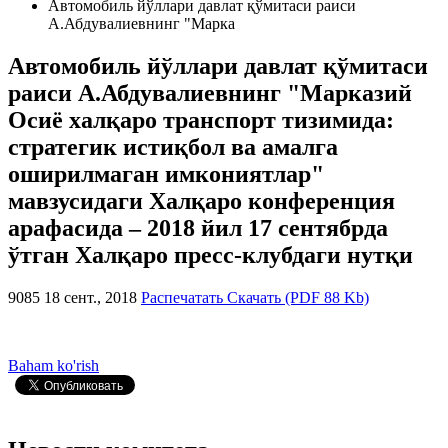
Автомобиль йўллари давлат қўмитаси раиси
А.Абдувалиевнинг "Марка
Автомобиль йўллари давлат қўмитаси
раиси А.Абдувалиевнинг "Марказий
Осиё халқаро транспорт тизимида:
стратегик истиқбол ва амалга
оширилмаган имкониятлар"
мавзусидаги Халқаро конференция
арафасида – 2018 йил 17 сентябрда
ўтган Халқаро пресс-клубдаги нутқи
9085
18 сент., 2018
Распечатать
Скачать (PDF 88 Kb)
Baham ko'rish