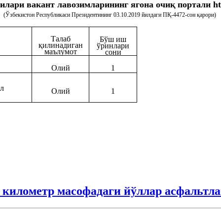
ари вакант лавозимларининг ягона очиқ портали http
(Ўзбекистон Республикаси Президентининг 03.10.2019 йилдаги ПҚ-4472-сон қарори)
Талаб
Бўш иш
қилинадиган
ўринлари
маълумот
сони
Олий
1
ил
Олий
1
3 километр масофадаги йўллар асфальтл