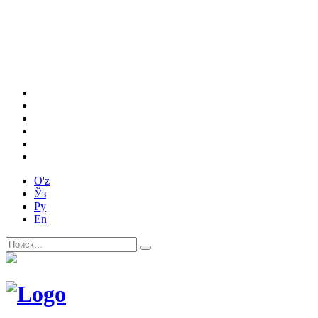
O'z
Ўз
Ру
En