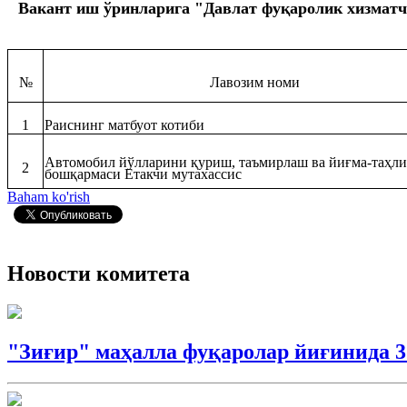
Вакант иш ўринларига "Давлат фуқаролик хизматчил
№
Лавозим номи
1
Раиснинг матбуот котиби
Автомобил йўлларини қуриш, таъмирлаш ва йиғма-таҳл
2
бошқармаси Етакчи мутахассис
Baham ko'rish
Новости комитета
"Зиғир" маҳалла фуқаролар йиғинида 