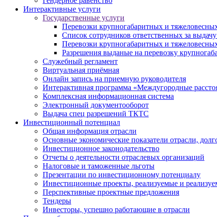
Гендерное равенство
Интерактивные услуги
Государственные услуги
Перевозки крупногабаритных и тяжеловесных
Список сотрудников ответственных за выдачу
Перевозки крупногабаритных и тяжеловесных
Разрешения выданые на перевозку крупногаб
Служебный регламент
Виртуальная приёмная
Онлайн запись на приемную руководителя
Интерактивная программа «Междугородные рассто
Комплексная информационная система
Электронный документооборот
Выдача спец разрешений ТКТС
Инвестиционный потенциал
Общая информация отрасли
Основные экономические показатели отрасли, долго
Инвестиционное законодательство
Отчеты о деятельности отраслевых организаций
Налоговые и таможенные льготы
Презентации по инвестиционному потенциалу
Инвестиционные проекты, реализуемые и реализуе
Перспективные проектные предложения
Тендеры
Инвесторы, успешно работающие в отрасли