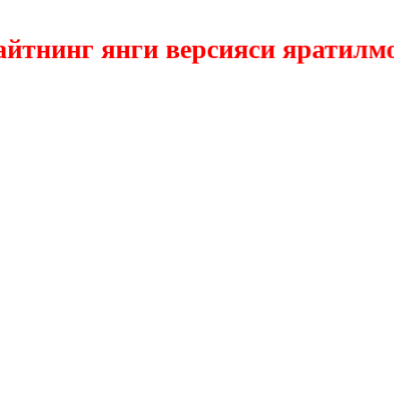
инг янги версияси яратилмокда