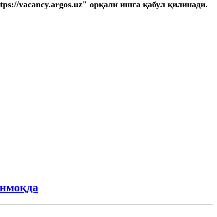
s://vacancy.argos.uz" орқали ишга қабул қилинади.
анмоқда