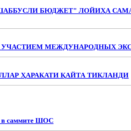
ШАББУСЛИ БЮДЖEТ" ЛОЙИҲА САМА
С УЧАСТИЕМ МЕЖДУНАРОДНЫХ ЭК
ЛАР ҲАРАКАТИ ҚАЙТА ТИКЛАНДИ
е в саммите ШОС