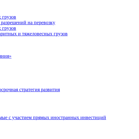
 грузов
 разрешений на перевозку
 грузов
аритных и тяжеловесных грузов
яния»
срочная стратегия развития
мые с участием прямых иностранных инвестиций