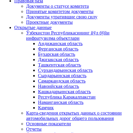
Правовая база
Документы о статусе комитета
Принятые комитетом документы
Документы утратившие свою силу
Проектные документы
Открытые данные
Ўзбекистон Республикасининг йўл бўйи
инфратузилма объектлари
Андижанская область
Ферганская область
Бухарская область
Джизакская область
Ташкентская область
Сурхандарьинская область
Сырдарьинская область
Самаркандская область
Навоийская область
Кашкадарьинская область
Республика Каракалпакстан
Наманганская область
Камчик
Карта-сведения открытых данных о состоянии
автомобильных дорог общего пользования
Основные показатели
Отчеты